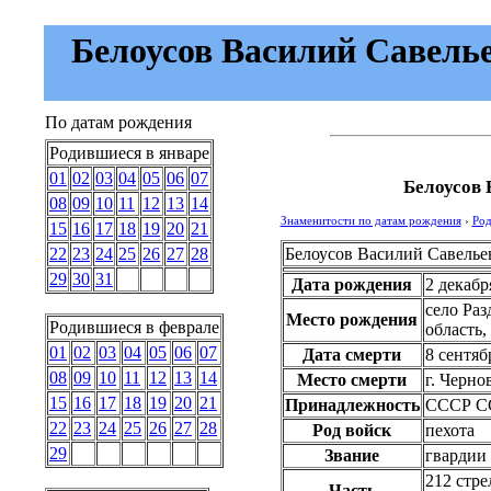
Белоусов Василий Савельеви
По датам рождения
Родившиеся в январе
01
02
03
04
05
06
07
Белоусов 
08
09
10
11
12
13
14
Знаменитости по датам рождения
›
Род
15
16
17
18
19
20
21
Белоусов Василий Савелье
22
23
24
25
26
27
28
29
30
31
Дата рождения
2 декабр
село Раз
Место рождения
Родившиеся в феврале
область,
01
02
03
04
05
06
07
Дата смерти
8 сентяб
08
09
10
11
12
13
14
Место смерти
г. Черн
15
16
17
18
19
20
21
Принадлежность
СССР
С
22
23
24
25
26
27
28
Род войск
пехота
29
Звание
гвардии
212 стре
Часть