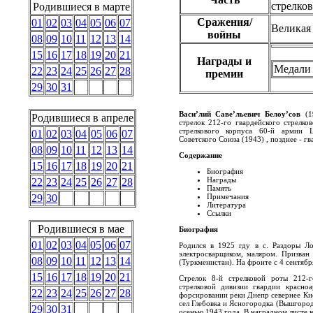
стрелко
Родившиеся в марте
Сражения/
01
02
03
04
05
06
07
Великая
войны
08
09
10
11
12
13
14
15
16
17
18
19
20
21
Награды и
Медали
22
23
24
25
26
27
28
премии
29
30
31
Васи’лий Саве’льевич Белоу’сов
(19
Родившиеся в апреле
стрелок 212-го гвардейского стрелко
стрелкового корпуса 60-й армии Ц
01
02
03
04
05
06
07
Советского Союза (1943) , позднее - гв
08
09
10
11
12
13
14
Содержание
15
16
17
18
19
20
21
Биография
Награды
22
23
24
25
26
27
28
Память
Примечания
29
30
Литература
Ссылки
Родившиеся в мае
Биография
01
02
03
04
05
06
07
Родился в 1925 гду в с. Раздоры Ло
электросварщиком, маляром. Призва
08
09
10
11
12
13
14
(Туркменистан). На фронте с 4 сентябр
15
16
17
18
19
20
21
Стрелок 8-й стрелковой роты 212-г
стрелковой дивизии гвардии красно
22
23
24
25
26
27
28
форсировании реки Днепр севернее Кие
сел Глебовка и Ясногородка (Вышгород
29
30
31
осенью 1943 года. В наградном листе 