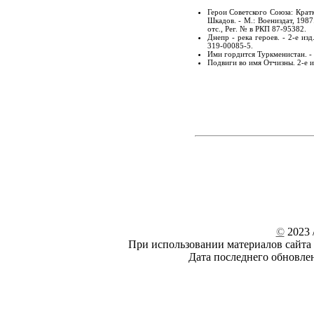
Герои Советского Союза: Кратк
Шкадов. -
М
.: Воениздат, 1987
отс., Рег. № в РКП 87-95382.
Днепр - река героев. - 2-е изд
319-00085-5.
Ими гордится Туркменистан. - 
Подвиги во имя Отчизны. 2-е из
©
2023 /
При использовании материалов сайта 
Дата последнего обновле