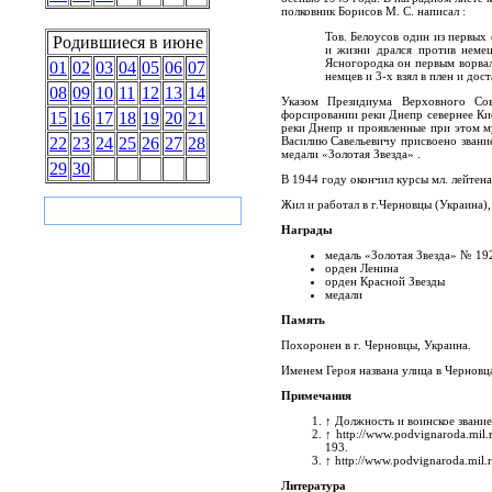
полковник Борисов М. С. написал :
Тов. Белоусов один из первых 
Родившиеся в июне
и жизни дрался против немец
Ясногородка он первым ворвал
01
02
03
04
05
06
07
немцев и 3-х взял в плен и дост
08
09
10
11
12
13
14
Указом Президиума Верховного Со
форсировании реки Днепр севернее Кие
15
16
17
18
19
20
21
реки Днепр и проявленные при этом м
Василию Савельевичу присвоено звани
22
23
24
25
26
27
28
медали «Золотая Звезда» .
29
30
В 1944 году окончил курсы мл. лейтена
Жил и работал в г.Черновцы (Украина),
Награды
медаль «Золотая Звезда» № 192
орден Ленина
орден Красной Звезды
медали
Память
Похоронен в г. Черновцы, Украина.
Именем Героя названа улица в Черновц
Примечания
↑
Должность и воинское звание
↑
http://www.podvignaroda.mil.
193.
↑
http://www.podvignaroda.mil.
Литература