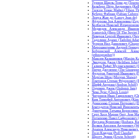
Турнон Шарль-Тома де (Tourno
Кельберг Пётр Андреевич (Kelb
Тилсон Томас Майкл (Tilson Th
Куберо Фабиан (Fabian Cubero
Лонуа Жан де (Lanoy Jean de)
Фёдорова Зоя Алексеевна (Zoya
Колбасов Николай Илларионови
Медведев Александр Иванов
Ivanovich (Hero Of The Soviet 
Неверов Сергей Иванович (Neve
Тадолини Адамо (Tadolini Ada
Чупров Нил Данилович (Chupro
Мирошниченко Андрей Геннадье
Бобринский Алексей Алексе
(ethnographer))
Максим Калашников (Maxim Ka
Эвилдсен Джон (Avildsen John)
Галиев Рифат Муллагалиевич (Ga
Питре Джузеппе (The Giuseppe 
Федотов Дмитрий Иванович (Fe
Морган Шон (Morgan Shawn)
Платонов Степан Фёдорович (Pl
Шифф Андраш (Andras Schiff)
Оздемир Джем (Ozdemir Jam)
Чека Луис (Check Louis)
Чигринов Иван Гаврилович (Chi
Ким Тимофей Антонович (Kim 
Денисенко Степан Петрович (De
Благодатов Николай Иннокенть
Дмитриева Татьяна Борисовна (
Серт Хосе Мария (Sert, Jose Ma
Потапенко Павел Сафронович (P
Икухара Кунихико (Ikuhara, Ku
Волков Аполлон Андреевич (Wol
Арапов Александр Николаевич 
Полл Клаудия (Poll Claudia)
Шротт Эрвин (Erwin Schrott)