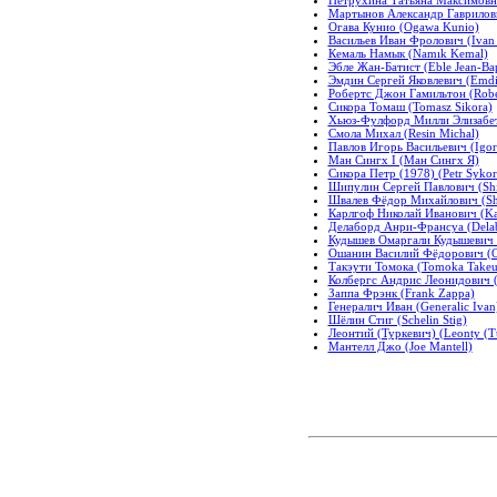
Мартынов Александр Гаврилович
Огава Кунио (Ogawa Kunio)
Васильев Иван Фролович (Ivan V
Кемаль Намык (Namık Kemal)
Эбле Жан-Батист (Eble Jean-Bap
Эмдин Сергей Яковлевич (Emdi
Робертс Джон Гамильтон (Rober
Сикора Томаш (Tomasz Sikora)
Хьюз-Фулфорд Милли Элизабет (
Смола Михал (Resin Michal)
Павлов Игорь Васильевич (Igor
Ман Сингх I (Ман Сингх Я)
Сикора Петр (1978) (Petr Sykor
Шипулин Сергей Павлович (Ship
Швалев Фёдор Михайлович (Shv
Карлгоф Николай Иванович (Kar
Делаборд Анри-Франсуа (Delab
Кудышев Омаргали Кудышевич (
Ошанин Василий Фёдорович (Os
Такэути Томока (Tomoka Takeu
Колбергс Андрис Леонидович (K
Заппа Фрэнк (Frank Zappa)
Генералич Иван (Generalic Ivan
Шёлин Стиг (Schelin Stig)
Леонтий (Туркевич) (Leonty (T
Мантелл Джо (Joe Mantell)