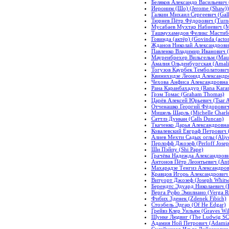
Беляков Александр Васильевич (
Иероним (Шо) (Jerome (Shaw))
Галкин Михаил Сергеевич (Galk
Тюрнев Пётр Фёдорович (Turneu
Мусабаев Мухтар Набиевич (M
Ташмухамедов Феликс Мастибе
Говинда (актёр) (Govinda (actor
Жданов Николай Александрович 
Павленко Владимир Иванович (P
Мауренбрехер Вильгельм (Maur
Амалия Ольденбургская (Amali
Тогузов Каурбек Темболатович
Квинихидзе Леонид Александро
Чехова Анфиса Александровна 
Рана Каранбахадур (Rana Kara
Грэм Томас (Graham Thomas)
Царёв Алексей Юрьевич (Tsar Al
Отченашко Георгий Фёдорович 
Мишель Шарль (Michelle Charle
Саттлз Дункан (Calls Duncan)
Ткаченко Дарья Александровна
Ковалевский Евграф Петрович (
Алиев Мехти Садых оглы (Aliye
Перлофф Джозеф (Perloff Josep
Ши Пэйпу (Shi Pape)
Грачёва Надежда Александровн
Антонов Пётр Леонтьевич (Ant
Махарадзе Тенгиз Александров
Кравцов Игорь Александрович (
Витуорт Джозеф (Joseph Whitw
Берендтс Эдуард Николаевич (B
Верга Руфо Эмилиано (Verga R
Фибих Зденек (Zdenek Fibich)
Стоэбель Эдгар (Of He Edgar)
Грейвз Клер Уильям (Graves Wil
Шунке Людвиг (The Ludwig 
Адамия Ной Петрович (Adamia 
Сулейменов Ильяс Дуйсенович (