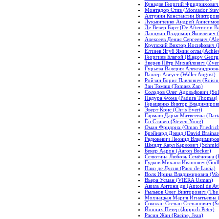
Кунадзе Георгий Фридрихович 
Монтадор Стив (Montador Stev
Алтунин Константин Викторович
Лукьянченко Андрей Анисимов
Де Вевер Барт (De Afternoon Ba
Ланцман Владимир Яковлевич (
Алексеев Денис Сергеевич (Ale
Крупский Виктор Иосифович (Kr
Елчиев Ягуб Ямин оглы (Achie
Георгиев Благой (Blagoy Georg
Зверев Пётр Михайлович (Zvere
Гурьева Валерия Александровна
Валлер Август (Waller August)
Ройзин Борис Павлович (Roisin 
Зан Томаш (Tomasz Zan)
Солодов Олег Адольфович (Sol
Падура Фома (Padura Thomas)
Геращенко Виктор Владимирович
Эверт Крис (Chris Evert)
Гармаш Дарья Матвеевна (Dari
Ён Стивен (Steven Yong)
Оман Фридрих (Oman Friedric
Брэйнард Дэвид (David Brainar
Радюкевич Леонид Владимирови
Шмидт Карл Карлович (Schmidt 
Бекер Аарон (Aaron Becker)
Селютина Любовь Семёновна (H
Гудков Михаил Иванович (Gudk
Пако де Лусия (Paco de Lucia)
Волк Ирина Владимировна (Wolf
Вьера Усман (VIERA Usman)
Авила Антони де (Antoni de Avi
Рыльков Олег Викторович (The 
Мохнацкая Мария Игнатьевна (
Соколан Степан Степанович (So
Йоппих Петер (Joppich Peter)
Расин Жан (Racine, Jean)