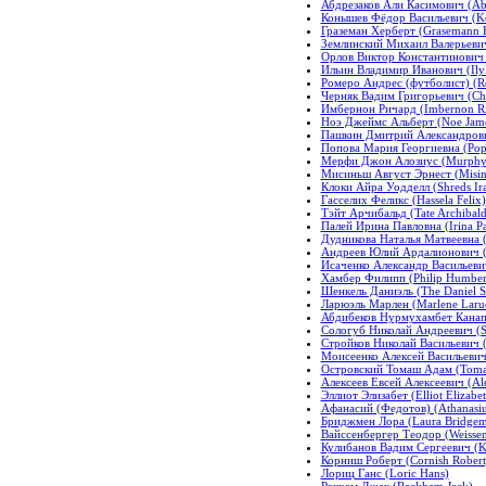
Абдрезаков Али Касимович (Ab
Конышев Фёдор Васильевич (K
Граземан Херберт (Grasemann H
Землинский Михаил Валерьевич 
Орлов Виктор Константинович (
Ильин Владимир Иванович (Ilyi
Ромеро Андрес (футболист) (Ro
Черняк Вадим Григорьевич (Che
Имбернон Ричард (Imbernon Ri
Ноэ Джеймс Альберт (Noe Jame
Пашкин Дмитрий Александрович
Попова Мария Георгиевна (Pop
Мерфи Джон Алозиус (Murphy 
Мисиньш Август Эрнест (Misins
Клоки Айра Уодделл (Shreds Ira
Гасселих Феликс (Hassela Felix)
Тэйт Арчибальд (Tate Archibald
Палей Ирина Павловна (Irina Pa
Дудникова Наталья Матвеевна 
Андреев Юлий Ардалионович (An
Исаченко Александр Васильевич
Хамбер Филипп (Philip Humber
Шенкель Даниэль (The Daniel S
Ларюэль Марлен (Marlene Larue
Абдибеков Нурмухамбет Канапи
Сологуб Николай Андреевич (So
Стройков Николай Васильевич (
Моисеенко Алексей Васильевич 
Островский Томаш Адам (Toma
Алексеев Евсей Алексеевич (Al
Эллиот Элизабет (Elliot Elizabet
Афанасий (Федотов) (Athanasiu
Бриджмен Лора (Laura Bridge
Вайссенбергер Теодор (Weissen
Кулибанов Вадим Сергеевич (K
Корниш Роберт (Cornish Robert
Лориц Ганс (Loric Hans)
Рэкхем Джек (Rackham Jack)