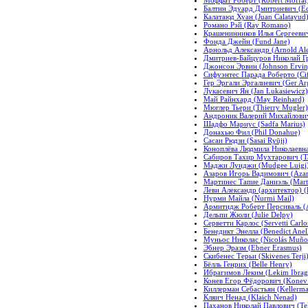
Балтин Эдуард Дмитриевич (Edu
Калатаюд Хуан (Juan Calatayud
Романо Рэй (Ray Romano)
Крашенинников Илья Сергеевич 
Фонда Джейн (Fund Jane)
Арнольд Александр (Arnold Al
Дмитриев-Байцуров Николай Гр
Джонсон Эрвин (Johnson Ervin
Сифуэнтес Парада Роберто (Cifu
Гер Эргали Эргалиевич (Ger Arg
Лукасевич Ян (Jan Łukasiewicz)
Май Райнхард (May Reinhard)
Мюглер Тьери (Thierry Mugler)
Андроник Валерий Михайлович 
Шадфо Мариус (Sadfa Marius)
Донахью Фил (Phil Donahue)
Сасаи Рюдзи (Sasai Ryūji)
Коноплёва Людмила Николаевна
Сабиров Тахир Мухтарович (Ta
Маджи Луиджи (Mudgee Luigi
Азаров Игорь Вадимович (Azar
Мартинес Тапие Даниэль (Marti
Леви Александр (архитектор) (Le
Нурми Майла (Nurmi Mail)
Армитидж Роберт Персиваль (Ar
Дельпи Жюли (Julie Delpy)
Серветти Карлос (Servetti Carlo
Бенедикт Энелла (Benedict Anel
Муньос Николас (Nicolás Muño
Эбнер Эразм (Ebner Erasmus)
Скибенес Терьи (Skivenes Terji
Бёлль Генрих (Belle Henry)
Ибрагимов Леким (Lekim Ibra
Конев Егор Фёдорович (Konev 
Киллерман Себастьян (Kellerma
Кляич Ненад (Klaich Nenad)
Паханов Николай Павлович (Tel