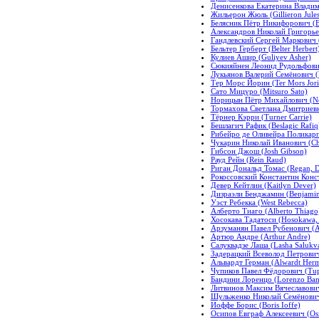
Денисенкова Екатерина Владими
Жильерон Жюль (Gillieron Jules
Белясник Пётр Никифорович (Bla
Александров Николай Григорьеви
Гандлевский Сергей Маркович 
Бельтер Герберт (Belter Herbert
Кулиев Ашир (Guliyev Asher)
Сюкияйнен Леонид Рудольфович
Лукьянов Валерий Семёнович (
Тер Морс Йорин (Ter Mors Jori
Сато Мицуро (Mitsuro Sato)
Норицын Пётр Михайлович (Nor
Тормахова Светлана Дмитриевн
Тёрнер Кэрри (Turner Carrie)
Бешлагич Рафик (Beslagic Rafiq
Рибейро де Оливейра Поликарпо 
Чукарин Николай Иванович (Chu
Гибсон Джош (Josh Gibson)
Рауд Рейн (Rein Raud)
Риган Дональд Томас (Regan, 
Рокоссовский Константин Конст
Девер Кейтлин (Kaitlyn Dever)
Дизраэли Бенджамин (Benjamin 
Уэст Ребекка (West Rebecca)
Алберто Тиаго (Alberto Thiago
Хосокава Тадатоси (Hosokawa, 
Арзуманян Павел Рубенович (A
Артюр Андре (Arthur Andre)
Салуквадзе Лаша (Lasha Salukv
Задерацкий Всеволод Петрович 
Альвардт Герман (Alwardt Her
Чупиков Павел Фёдорович (Tupi
Бандини Лоренцо (Lorenzo Ban
Литвинов Максим Вячеславович 
Шульженко Николай Семёнович 
Иоффе Борис (Boris Ioffe)
Осипов Евграф Алексеевич (Osi