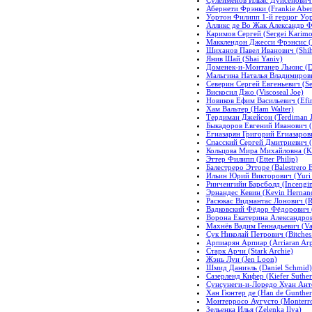
Абернети Фрэнки (Frankie Aber
Уортон Филипп 1-й герцог Уорт
Алликс де Во Жак Александр Фра
Каримов Сергей (Sergei Karimo
Макклендон Джесси Фрэнсис (M
Шиханов Павел Иванович (Shiha
Янив Шай (Shai Yaniv)
Доменек-и-Монтанер Льюис (D
Мальгина Наталья Владимировна
Северин Сергей Евгеньевич (Se
Вискосил Джо (Viscoseal Joe)
Новиков Ефим Васильевич (Efi
Хам Вальтер (Ham Walter)
Тердиман Джейсон (Terdiman J
Быкадоров Евгений Иванович (
Егиазарян Григорий Егиазарови
Спасский Сергей Дмитриевич (S
Кольцова Мира Михайловна (Ko
Эттер Филипп (Etter Philip)
Балестреро Этторе (Balestrero E
Ильин Юрий Викторович (Yuri I
Ринченгийн Барсболд (Incengin
Эрнандес Кевин (Kevin Hernan
Расюкас Видмантас Лонович (R
Вадковский Фёдор Фёдорович (с
Ворона Екатерина Александровн
Махнёв Вадим Геннадьевич (V
Сук Николай Петрович (Bitches 
Арпиарян Арпиар (Arriaran Arp
Старк Арчи (Stark Archie)
Жэнь Лун (Jen Loon)
Шмид Даниэль (Daniel Schmid)
Сазерленд Кифер (Kiefer Suther
Сунсунеги-и-Лоредо Хуан Анто
Хан Гюнтер де (Han de Gunther
Монтерросо Аугусто (Monterro
Зельенка Илья (Zelenka Ilya)