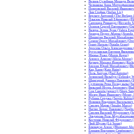
Велиев Сулейман Мешади Вели о
Челнакова Анна Митрофановна 
Покровский Василий Иванович (
Лив Стефан (Stefan Liv)
Берлаге Антоний (The Berlage 
Плысюк Николай Ефимович (Pili
Сапонара Риккардо (Riccardo S
Осипов Сергей Евгеньевич (Osi
Валера Эспин Хуан (Valera Espi
Аранда Педро Абарка (Aranda 
Шишигин Василий Михайлович (S
Сомов Орест Михайлович (Ores
Грант Натали (Natalie Grant)
Аросева Ольга Александровна (
Бугославская Евгения Яковлевн
Мюнье Роже (Munie Roger)
Алонсо Алисия (Alicia Alonso)
Кечкер Михаил Ионович (Kicke
Блохин Юрий Михайлович (Blok
Кац Хаим (Katz Haim)
Поль Антуан (Paul Antoine)
Зелинский Вильбур (Zelinsky W
Шингирий Даниил Павлович (Sin
Султанова Рена Полад кызы (Sul
Бяльский Игорь Аронович (Bial
Сон Санхён (юрист) (Sleep Sang
Мозер Иван Иванович (Moser, I
Рубини Серджо (Sergio Rubini)
Новиков Владимир Васильевич (
Смолер Марко (Smaler Marco)
Наглис Борис Павлович (Naglis 
Смолев Василий Фёдорович (Sm
Эльдарова Роза Абдулбасировна
Костенко Николай Фёдорович (K
Люй Шусян (Lü Susan)
Блюмауэр Алоис (Blumauer Aloi
Епишев Владимир Семёнович (E
Петрухина Татьяна Максимовна