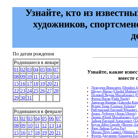
Узнайте, кто из известны
художников, спортсмен
д
По датам рождения
Родившиеся в январе
01
02
03
04
05
06
07
Узнайте, какие изве
08
09
10
11
12
13
14
вместе 
15
16
17
18
19
20
21
Дезидери Ипполито (Desideri Ip
22
23
24
25
26
27
28
Шедид Матье (Chedid Mathieu)
Полевой Вадим Михайлович (Fi
29
30
31
Фатхи Нагля (Fathi Nagle)
Закрески Кимико (Zakreski Kim
Кутюр Тома (Couture Volume)
Рыбчинский Евгений Юрьевич 
Родившиеся в феврале
Араос Дуберто (Areas Uberto)
Лощиц Юрий Михайлович (Lewis
01
02
03
04
05
06
07
Зайцев Евгений Алексеевич (Za
Боуэн Айра Спрейг (Bowen, Ira
08
09
10
11
12
13
14
Фюр Лайош (Lajos Fur)
Михно Пётр Саввич (Mikhno Pe
15
16
17
18
19
20
21
Форти Джузеппе (Giuseppe Fort