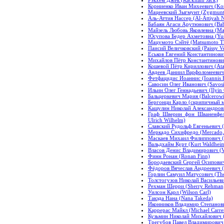
Корниенко Иван Михеевич (Kor
Мацеевский Зыгмунт (Zygmunt 
Аль-Аттия Нассер (Al-Attiyah N
Бабаян Агаси Арутюнович (Baba
Майзель Любовь Яковлевна (Ma
Юсупова Бедер Ахметовна (Yus
Мацумото Сэйтё (Matsumoto Th
Паисий Величковский (Paissy V
Еськов Евгений Константинович
Михайлов Пётр Константинович 
Кошевой Пётр Кириллович (Atam
Авдеев Даниил Варфоломеевич 
Фетфацидис Иоаннис (Ioannis Fe
Савосин Олег Иванович (Savosi
Ильин Олег Геннадьевич (Ilyin 
Бальцеркевич Мария (Balcerowi
Бергонци Карло (скрипичный мас
Кашулин Николай Александрович
Граф Шверин фон Шваненфель
Ulrich Wilhelm)
Славский Рудольф Евгеньевич (
Меркадо Сихифредо (Mercado, 
Маскаев Михаил Филиппович (M
Вальдхайм Курт (Kurt Waldhei
Власов Денис Владимирович (Vl
Финн Ронан (Ronan Finn)
Бородаевский Сергей Осипович 
Фёдоров Вячеслав Андреевич (
Горлин Самуил Матусович (The
Толстогузов Николай Васильеви
Рехман Шерри (Sherry Rehman
Уилсон Карл (Wilson Carl)
Такэда Нана (Nana Takeda)
Иконников Владимир Степанович
Каррерас Майкл (Michael Carre
Кузьмин Николай Михайлович (
Трегубов Павел Владимирович 