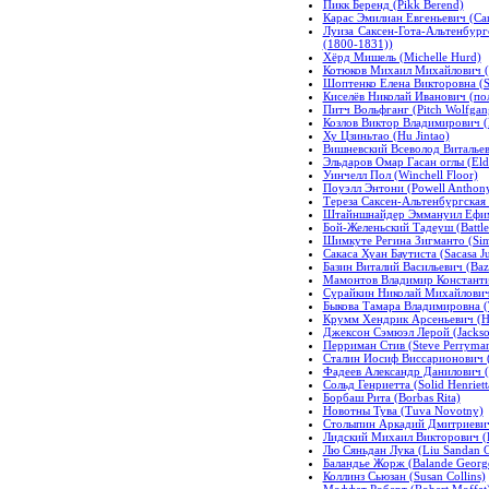
Пикк Беренд (Pikk Berend)
Карас Эмилиан Евгеньевич (Car
Луиза Саксен-Гота-Альтенбург
(1800-1831))
Хёрд Мишель (Michelle Hurd)
Котюков Михаил Михайлович (K
Шоптенко Елена Викторовна (S
Киселёв Николай Иванович (поли
Питч Вольфганг (Pitch Wolfgan
Козлов Виктор Владимирович (K
Ху Цзиньтао (Hu Jintao)
Вишневский Всеволод Витальевич
Эльдаров Омар Гасан оглы (Eld
Уинчелл Пол (Winchell Floor)
Поуэлл Энтони (Powell Anthon
Тереза Саксен-Альтенбургская 
Штайншнайдер Эммануил Ефимо
Бой-Желеньский Тадеуш (Battle
Шимкуте Регина Зигманто (Sim
Сакаса Хуан Баутиста (Sacasa Ju
Базин Виталий Васильевич (Bazi
Мамонтов Владимир Константи
Сурайкин Николай Михайлович 
Быкова Тамара Владимировна (
Крумм Хендрик Арсеньевич (H
Джексон Сэмюэл Лерой (Jackso
Перриман Стив (Steve Perryma
Сталин Иосиф Виссарионович (St
Фадеев Александр Данилович (F
Сольд Генриетта (Solid Henriett
Борбаш Рита (Borbas Rita)
Новотны Тува (Tuva Novotny)
Столыпин Аркадий Дмитриевич 
Лидский Михаил Викторович (Li
Лю Сяньдан Лука (Liu Sandan O
Баландье Жорж (Balande Georg
Коллинз Сьюзан (Susan Collins)
Моффат Роберт (Robert Moffat