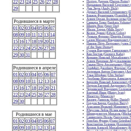
22
23
24
25
26
27
28
Поттер Даррен (Darren Potter)
Нарышкин Василий Сергеевич (
29
Дик Энди (Andy Dick)
Деркач Василий Степанович (De
Блажек Франтишек (František B
Алиев Орхан Ахлиман оглы (Or
Родившиеся в марте
Санкара Тома (Sankara Volume
Шипёр Вон (Siper Out)
01
02
03
04
05
06
07
Миллс Терри (Mills Terry)
Колон Эдвин (Edwin Colon)
08
09
10
11
12
13
14
Демьен Ференц (Demjén Ferenc
Салов Михаил Владимирович (Sa
15
16
17
18
19
20
21
Павлов Пётр Петрович (член Г
of the State Duma))
22
23
24
25
26
27
28
Гуцаев Владимир Гаврилович (G
Кан Гюстав (Gustave Kahn)
29
30
31
Коншин Николай Михайлович (K
Алиев Нариман Абдулхаликович
Гмыря Пётр Арсентьевич (Piotr 
Родившиеся в апреле
Гриффит-Джойнер Флоренс (Grif
Артемьев Антон Олегович (Art
01
02
03
04
05
06
07
Ульм Штефан (Ulm Stefan)
Дробязко Маргарита Александро
08
09
10
11
12
13
14
Бирилёв Николай Алексеевич (Bi
Петров Евгений Андреевич (Pet
15
16
17
18
19
20
21
Чернявский Владимир Соломоно
Блатный Иван (Blatny Ivan)
22
23
24
25
26
27
28
Мазаччо (Masaccio)
Киллер Даниэль (Killer Daniel)
29
30
Гордон Барри (Gordon Barry)
Аласания Ираклий Мамиевич (Ira
Юнусова Лейла Ислам кызы (Ley
Шпинделеггер Михаэль (Michae
Родившиеся в мае
Санвисенте Ноэль (Sanvicente 
01
02
03
04
05
06
07
Грисбах Франц (Franz Griesbac
Константин Головин (Konstanti
08
09
10
11
12
13
14
Козлов Алексей Михайлович (Ko
Мане (футболист) (Manet (footb