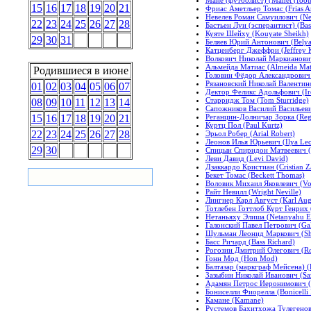
15
16
17
18
19
20
21
Фриас Аметльер Томас (Frias A
Невелев Роман Самуилович (Ne
22
23
24
25
26
27
28
Бастьен Луи (эсперантист) (Bast
Куяте Шейху (Kouyate Sheikh)
29
30
31
Беляев Юрий Антонович (Belyae
Катценберг Джеффри (Jeffrey K
Волкович Николай Маркианович 
Альмейда Матиас (Almeida Mat
Родившиеся в июне
Головин Фёдор Александрович 
Рязановский Николай Валентино
01
02
03
04
05
06
07
Дектор Феликс Адольфович (Iro
Старридж Том (Tom Sturridge)
08
09
10
11
12
13
14
Сапожников Василий Васильеви
Реганцин-Долничар Зорка (Reg
15
16
17
18
19
20
21
Куртц Пол (Paul Kurtz)
22
23
24
25
26
27
28
Эрьол Робер (Arial Robert)
Леонов Илья Юрьевич (Ilya Leo
29
30
Спицын Спиридон Матвеевич (S
Леви Давид (Levi David)
Дзаккардо Кристиан (Cristian Z
Бекет Томас (Beckett Thomas)
Воловик Михаил Яковлевич (Vol
Райт Невилл (Wright Neville)
Лингнер Карл Август (Karl Aug
Тотлебен Готтлоб Курт Генрих (
Нетаньяху Элиша (Netanyahu El
Галонский Павел Петрович (Gal
Шульман Леонид Маркович (Sh
Басс Ричард (Bass Richard)
Рогозин Дмитрий Олегович (Ro
Гонн Мод (Hon Mod)
Балтазар (маркграф Мейсена) (B
Зазыбин Николай Иванович (Saz
Адамян Петрос Иеронимович (P
Бониселли Фиорелла (Bonicelli F
Камане (Kamane)
Рустемов Бахитхожа Тулегенов