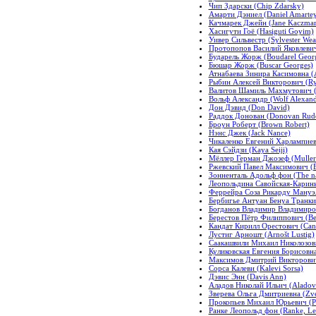
Чип Здарски (Chip Zdarsky)
Амарти Дэниел (Daniel Amarte
Качмарек Джейн (Jane Kaczmar
Хасигути Гоё (Hasiguti Goyim)
Уивер Сильвестр (Sylvester Wea
Протопопов Василий Яковлевич 
Бударель Жорж (Boudarel Geor
Бюшар Жорж (Buscar Georges)
Атнабаева Зинира Касимовна (A
Рыбин Алексей Викторович (Ryb
Валитов Шамиль Махмутович (V
Вольф Александр (Wolf Alexand
Дон Дэвид (Don David)
Раддок Донован (Donovan Rud
Броун Роберт (Brown Robert)
Нэнс Джек (Jack Nance)
Чикаленко Евгений Харлампиев
Кая Сэйдзи (Kaya Seiji)
Мёллер Герман Джозеф (Muller
Ржевский Павел Максимович (É
Зонненталь Адольф фон (The na
Леопольдина Савойская-Каринья
Феррейра Соза Рикарду Мануэл 
Бербигье Антуан Бенуа Транкил
Богданов Владимир Владимиров
Берестов Пётр Филиппович (Bere
Кандат Кирилл Орестович (Cand
Лустиг Арношт (Arnošt Lustig)
Саакашвили Михаил Николозович
Куликовская Евгения Борисовна
Максимов Дмитрий Викторович
Сорса Калеви (Kalevi Sorsa)
Дэвис Энн (Davis Ann)
Аладов Николай Ильич (Aladov N
Зверева Ольга Дмитриевна (Zve
Прокопьев Михаил Юрьевич (Pr
Ранке Леопольд фон (Ranke, Le