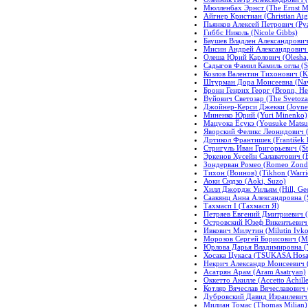
Мюлленбах Эрнст (The Ernst M
Айгнер Кристиан (Christian Aig
Пьянков Алексей Петрович (Pya
Гиббс Николь (Nicole Gibbs)
Баушев Владлен Александрович 
Мисин Андрей Александрович (
Олеша Юрий Карлович (Olesha, 
Садыгов Фамил Камиль оглы (Sa
Козлов Валентин Тихонович (Ko
Штурман Дора Моисеевна (Nav
Бронн Генрих Георг (Bronn, He
Вуйович Светозар (The Svetoza
Джойнер-Керси Джекки (Joyner-
Миненко Юрий (Yuri Minenko)
Мацуока Ёсукэ (Yousuke Matsu
Яворский Феликс Леонидович (J
Дртикол Франтишек (František D
Стригуль Иван Григорьевич (Str
Эркенов Хусейн Салаватович (E
Зондерван Ромео (Romeo Zond
Тихон (Воинов) (Tikhon (Warri
Аоки Сюдзо (Aoki, Suzo)
Хилл Джордж Уильям (Hill, Geo
Саакянц Анна Александровна (
Тахмасп I (Тахмасп Я)
Петряев Евгений Дмитриевич (
Островский Юзеф Викентьевич (
Ивкович Милутин (Milutin Ivko
Морозов Сергей Борисович (Mo
Юрлова Дарья Владимировна (Y
Хосака Цукаса (TSUKASA Hosa
Некрич Александр Моисеевич (
Асатрян Арам (Aram Asatryan)
Оккетто Акилле (Accetto Achille
Котляр Вячеслав Вячеславович (
Дубровский Давид Израилевич 
Милиан Томас (Thomas Milian)