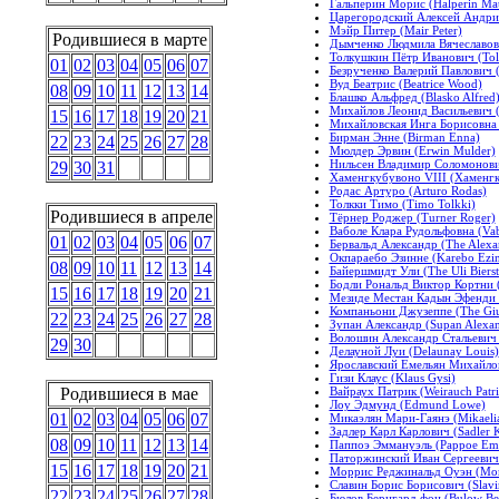
Гальперин Морис (Halperin Mau
Царегородский Алексей Андриан
Мэйр Питер (Mair Peter)
Родившиеся в марте
Дымченко Людмила Вячеславов
Толкушкин Пётр Иванович (Tolk
01
02
03
04
05
06
07
Безрученко Валерий Павлович (
Вуд Беатрис (Beatrice Wood)
08
09
10
11
12
13
14
Блашко Альфред (Blasko Alfred
Михайлов Леонид Васильевич (
15
16
17
18
19
20
21
Михайловская Инга Борисовна (
Бирман Энне (Birman Enna)
22
23
24
25
26
27
28
Мюлдер Эрвин (Erwin Mulder)
Нильсен Владимир Соломонович
29
30
31
Хаменгкубувоно VIII (Хаменгк
Родас Артуро (Arturo Rodas)
Толкки Тимо (Timo Tolkki)
Родившиеся в апреле
Тёрнер Роджер (Turner Roger)
Ваболе Клара Рудольфовна (Vabo
01
02
03
04
05
06
07
Бервальд Александр (The Alexa
Окпараебо Эзинне (Karebo Ezi
08
09
10
11
12
13
14
Байершмидт Ули (The Uli Bierst
Бодли Рональд Виктор Кортни (
15
16
17
18
19
20
21
Мезиде Местан Кадын Эфенди (
Компаньони Джузеппе (The Gi
22
23
24
25
26
27
28
Зупан Александр (Supan Alexan
Волошин Александр Стальевич (
29
30
Делауной Луи (Delaunay Louis)
Ярославский Емельян Михайлов
Гизи Клаус (Klaus Gysi)
Вайраух Патрик (Weirauch Patri
Родившиеся в мае
Лоу Эдмунд (Edmund Lowe)
01
02
03
04
05
06
07
Микаэлян Мари-Гаянэ (Mikaeli
Задлер Карл Карлович (Sadler K
08
09
10
11
12
13
14
Паппоэ Эммануэль (Pappoe Em
Паторжинский Иван Сергеевич (
15
16
17
18
19
20
21
Моррис Реджинальд Оуэн (Morr
Славин Борис Борисович (Slavin
22
23
24
25
26
27
28
Бюлов Бернгард фон (Bulow Be