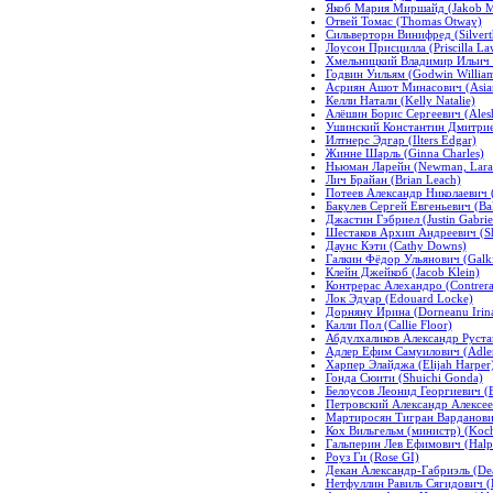
Якоб Мария Миршайд (Jakob Ma
Отвей Томас (Thomas Otway)
Сильверторн Винифред (Silvert
Лоусон Присцилла (Priscilla La
Хмельницкий Владимир Ильич (K
Годвин Уильям (Godwin Willia
Асриян Ашот Минасович (Asian 
Келли Натали (Kelly Natalie)
Алёшин Борис Сергеевич (Alesh
Ушинский Константин Дмитриеви
Илтнерс Эдгар (Ilters Edgar)
Жинне Шарль (Ginna Charles)
Ньюман Ларейн (Newman, Lara
Лич Брайан (Brian Leach)
Потеев Александр Николаевич (
Бакулев Сергей Евгеньевич (Ba
Джастин Гэбриел (Justin Gabrie
Шестаков Архип Андреевич (She
Даунс Кэти (Cathy Downs)
Галкин Фёдор Ульянович (Galki
Клейн Джейкоб (Jacob Klein)
Контрерас Алехандро (Contrera
Лок Эдуар (Edouard Locke)
Дорняну Ирина (Dorneanu Irin
Калли Пол (Callie Floor)
Абдулхаликов Александр Руста
Адлер Ефим Самуилович (Adler
Харпер Элайджа (Elijah Harper
Гонда Сюити (Shuichi Gonda)
Белоусов Леонид Георгиевич (B
Петровский Александр Алексеев
Мартиросян Тигран Варданович
Кох Вильгельм (министр) (Koch 
Гальперин Лев Ефимович (Halpe
Роуз Ги (Rose GI)
Декан Александр-Габриэль (Dea
Нетфуллин Равиль Сягидович (Le