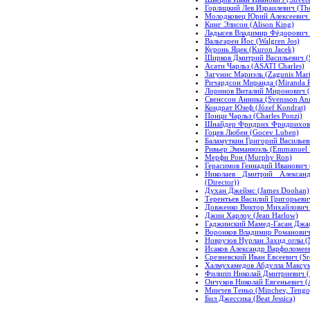
Горлицкий Лев Израилевич (The 
Молодковец Юрий Алексеевич (
Кинг Элисон (Alison King)
Ладысев Владимир Фёдорович (
Вальгарен Йос (Walgren Jos)
Куронь Яцек (Kuron Jacek)
Ширков Дмитрий Васильевич (Sh
Асати Чарльз (ASATI Charles)
Загунис Мариэль (Zagunis Mari
Ричардсон Миранда (Miranda R
Лоринов Виталий Миронович (L
Свенссон Анника (Svensson An
Кондрат Юзеф (Józef Kondrat)
Понци Чарльз (Charles Ponzi)
Шнайдер Фридрих Фридрихович 
Гоцев Любен (Gocev Luben)
Баламуткин Григорий Васильеви
Ривьер Эмманюэль (Emmanuel R
Мерфи Рон (Murphy Ron)
Герасимов Геннадий Иванович 
Николаев Дмитрий Александ
(Director))
Духан Джеймс (James Doohan)
Терентьев Василий Григорьевич
Довженко Виктор Михайлович 
Джин Харлоу (Jean Harlow)
Гаджинский Мамед-Гасан Джафар
Воронков Владимир Романович
Новрузов Нурлан Захид оглы (N
Исаков Александр Варфоломееви
Срезневский Иван Евсеевич (Sr
Халмухамедов Абдулла Максу
Филипп Николай Дмитриевич (Ph
Ончуков Николай Евгеньевич (A
Минчев Теньо (Minchev, Tengo
Бил Джессика (Beat Jessica)