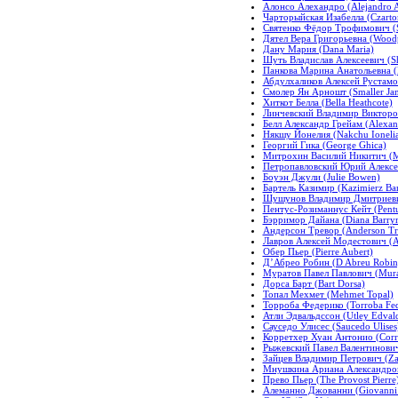
Алонсо Алехандро (Alejandro A
Чарторыйская Изабелла (Czartor
Святенко Фёдор Трофимович (S
Дятел Вера Григорьевна (Woodp
Дану Мария (Dana Maria)
Шуть Владислав Алексеевич (Shu
Панкова Марина Анатольевна (
Абдулхаликов Алексей Рустамо
Смолер Ян Арношт (Smaller Jan
Хиткот Белла (Bella Heathcote)
Линчевский Владимир Викторов
Белл Александр Грейам (Alexan
Някшу Йонелия (Nakchu Ioneli
Георгий Гика (George Ghica)
Митрохин Василий Никитич (Mit
Петропавловский Юрий Алексеев
Боуэн Джули (Julie Bowen)
Бартель Казимир (Kazimierz Bar
Шушунов Владимир Дмитриевич
Пентус-Розиманнус Кейт (Pentu
Бэрримор Дайана (Diana Barry
Андерсон Тревор (Anderson Tr
Лавров Алексей Модестович (A
Обер Пьер (Pierre Aubert)
Д’Абрео Робин (D Abreu Robin
Муратов Павел Павлович (Murat
Дорса Барт (Bart Dorsa)
Топал Мехмет (Mehmet Topal)
Торроба Федерико (Torroba Fed
Атли Эдвальдссон (Utley Edval
Сауседо Улисес (Saucedo Ulises
Корретхер Хуан Антонио (Corre
Рыжевский Павел Валентинович 
Зайцев Владимир Петрович (Zait
Мнушкина Ариана Александровн
Прево Пьер (The Provost Pierre
Алеманно Джованни (Giovanni