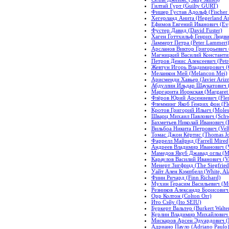
Гилтай Гурт (Guilty GURT)
Фишер Густав Адольф (Fischer 
Хегерланд Анита (Hegerland An
Ефимов Евгений Иванович (Ev
Фустер Давид (David Fuster)
Хаген Готтхильф Генрих Людвиг
Ламмерт Петра (Peter Lammert
Арсланов Виктор Григорьевич (
Магницкий Василий Константино
Петров Денис Алексеевич (Petro
Жевтун Игорь Владимирович (G
Меланкон Мей (Melancon Mei)
Арисменди Хавьер (Javier Ariz
Абдуллин Ильдар Шаукатович (I
Маргарита Йоркская (Margaret
Флёров Юрий Арсениевич (Flero
Флемминг Якоб Генрих фон (Fl
Кротов Григорий Ильич (Moles 
Шварц Михаил Павлович (Schwa
Бахметьев Николай Иванович (
Вильбоа Никита Петрович (Velbo
Томас Джон Кёртис (Thomas Jo
Фаррелл Майрид (Farrell Mired
Андреев Владимир Иванович (V
Мамедов Якуб Джавад оглы (M
Караулов Василий Иванович (Va
Менерт Зигфрид (The Siegfried
Уайт Ален Кэмпбелл (White, Al
Финн Ричард (Finn Richard)
Мухин Герасим Васильевич (Mu
Резников Александр Борисович 
Орр Колтон (Colton Orr)
Ито Сэйу (Ito SEIU)
Буркерт Вальтер (Burkert Walte
Курлин Владимир Михайлович (C
Мискаров Арсен Эдуардович (M
Адриано Пауло (Adriano Paulo