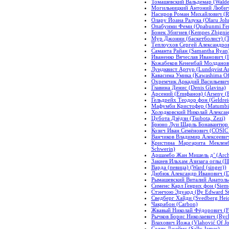
Томашевский Вальдемар (Walde
Могильницкий Антоний Любич (
Насиров Роман Михайлович (R
Олару Йоана Ралука (Olaru Joh
Опабунми Феми (Opabunmi Fe
Бонек Збигнев (Kempes Zbigni
Мур Джонни (баскетболист) (Th
Теплоухов Сергей Александрови
Саманта Райан (Samantha Ryan
Иваненко Вячеслав Иванович (I
Кожабеков Кененбай Молданови
Лундквист Артур (Lundqvist Ar
Кавасима Умика (Kawashima O
Охремчик Аркадий Васильевич 
Главина Денис (Denis Glavina)
Арсений (Епифанов) (Arseny (E
Гельдрейх Теодор фон (Geldrei
Мафумби Кристофер (Matumbi 
Холодковский Николай Алексан
Цубота Дзёдзи (Tsubota, Zezi)
Брюно Луи Шарль Бонавантюр А
Козич Иван Семёнович (COSIC 
Ванчиков Владимир Алексеевич 
Кристина Маргарита Мекленбу
Schwerin)
Аршамбо Жан Мишель д’ (Archa
Закиев Ильхам Азизага оглы (Il
Варда (певица) (Ward (singer))
Дюбюк Александр Иванович (D
Рымашевский Виталий Анатольев
Сименс Карл Генрих фон (Sieme
Стэнчою Эдуард (By Edward St
Сведберг Хайди (Svedberg Heid
Чакрабон (Carbon)
Жвавый Николай Фёдорович (Fr
Рычков Борис Николаевич (Rych
Влахович Йожа (Vlahović Of Jo
Селли Джеймс (Sally James)