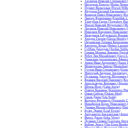
Таганцев Николай Степанович (
Несторов Христо (Hristo Nesto
Пурвит Вильгельм (Porwit Wilh
Фёдоров Евгений Евгеньевич (а
Комаров Павел Николаевич (Ko
Лангер Франтишек (František L
Тригубов Гарри (Tregubov Har
Махов Николай Фёдорович (Ma
Логинов Николай Николаевич (L
Николаев Владимир Николаевич (
Вильданов Габдельахат Фазлыев
Хендри Глория (Gloria Hendry)
Окуневская Татьяна Кирилловна
Блеттери Лоран (Betteri Laurent
Суббан Джордан (Jordan Subb
Спивак Моника Львовна (Spiva
Ребет Лев Михайлович (Guys L
Дамаскин (архиепископ Афински
Зязюн Иван Андреевич (Sasun I
Мештерхази Лайош (Mesterhazy
Густов Иван Степанович (Gusto
Маргграф Андреас Зигизмунд (
Пулльман Джордж Мортимер (P
Кравков Василий Павлович (Kra
Апостолидис Кириакос (Apostol
Штиль Йорг (Calm Joerg)
Плятер Казимеж (Kazimierz Plat
Озкан Сибель (Ozkan Sibel)
Скала Джиа (Gia Scala)
Колунга Фернандо (Fernando C
Никифоров Борис Николаевич (N
Дашков Михаил Иванович (Dash
Булку Эрвин (Loaf Erwin)
Антуанетта Ангальтская (Antoin
Вирго Джон (John Virgo)
Луэвано Стивен (Luevano Steve
Бойтке Эрнст (The Ernst Beutke
Швецов Иван Иванович (Shvets