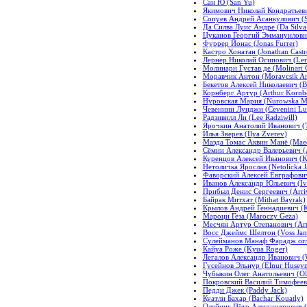
Сан Ю (San Yu)
Якимович Николай Кондратьеви
Сопуев Андрей Асанкулович (S
Да Силва Луис Андре (Da Silva
Цуканов Георгий Эммануилович
Фуррер Йонас (Jonas Furrer)
Кастро Хонатан (Jonathan Castr
Лернер Николай Осипович (Lern
Молинари Густав де (Molinari 
Моравчик Антон (Moravcsik An
Бекетов Алексей Николаевич (B
Корнберг Артур (Arthur Kornb
Нуровская Мария (Nurowska Ma
Чевенини Луиджи (Cevenini Lui
Радзивилл Ли (Lee Radziwill)
Ярочкин Анатолий Иванович (T
Илья Зверев (Ilya Zverev)
Маэда Томас Аквин Манё (Mae
Сёмин Александр Валерьевич (A
Куренцов Алексей Иванович (Ku
Нетоличка Ярослав (Netolicka J
Фаворский Алексей Евграфович 
Иванов Александр Юльевич (Iva
Прибыл Денис Сергеевич (Arriv
Байрак Митхат (Mithat Bayrak)
Крылов Андрей Геннадиевич (K
Мароци Геза (Maroczy Geza)
Месчян Артур Степанович (Art
Восс Джеймс Шелтон (Voss Jam
Сулейманов Манаф Фарадж огл
Кайуа Роже (Kyua Roger)
Легалов Александр Иванович (
Гусейнов Эльнур (Elnur Husey
Чубыкин Олег Анатольевич (Ol
Покровский Василий Тимофееви
Педди Джек (Paddy Jack)
Куатли Бахар (Bachar Kouatly)
Олейник Пётр Александрович (Ol