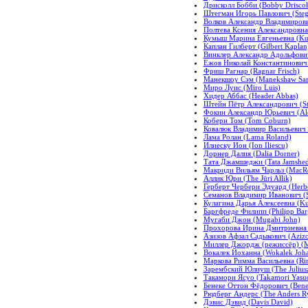
Дрисколл Бобби (Bobby Driscol
Штегман Игорь Павлович (Steg
Волков Александр Владимирови
Полтева Ксения Александровна 
Кумыш Марина Евгеньевна (Ku
Каплан Гилберт (Gilbert Kaplan
Винклер Александр Адольфович 
Ежов Николай Константинович (
Фриш Рагнар (Ragnar Frisch)
Манекшоу Сэм (Manekshaw Sa
Миро Луис (Miro Luis)
Хидер Аббас (Header Abbas)
Штейн Пётр Александрович (Stei
Фокин Александр Юрьевич (Ale
Коберн Том (Tom Coburn)
Ковалюк Владимир Васильевич (
Лама Ролан (Lama Roland)
Илиеску Ион (Ion Iliescu)
Дорнер Далия (Dalia Dorner)
Тата Джамшеджи (Tata Jamshed
Макриди Вильям Чарльз (MacRea
Аллик Юри (The Jüri Allik)
Герберт Чербери Эдуард (Herbe
Семанов Владимир Иванович (S
Кулагина Дарья Алексеевна (Kul
Баргфреде Филипп (Philipp Bar
Мугаби Джон (Mugabi John)
Прохорова Ирина Дмитриевна (
Азизов Афзал Садыкович (Azizo
Миллер Джордж (режиссёр) (Mil
Вокалек Йоханна (Wokalek Joh
Маркова Римма Васильевна (Ri
Зарембский Юлиуш (The Juliusz
Такамори Ясуо (Takamori Yasu
Бенеке Оттон Фёдорович (Benek
Рюдберг Андерс (The Anders Ry
Дэвис Дэвид (Davis David)