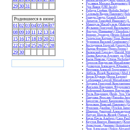
Русляков Михаил Валерьевич (R
29
30
31
Ури Яаков (URI Jacob)
Робида Стефан (Robida Stefan)
Соловьёв Вадим Павлович (Solo
Гранди Гвидо (Grandi Guido)
Родившиеся в июне
Липатов Тимофей Иванович (Li
Макепула Масибулеле (Makepul
01
02
03
04
05
06
07
Жульмин Григорий Васильевич (
Феодор (Нанкьяма) (Theodore 
08
09
10
11
12
13
14
Брицио Эдоардо (Brizio Edoard
Уотерстон Кэтрин (Your Busines
15
16
17
18
19
20
21
Чурюмов Василий Семёнович (
22
23
24
25
26
27
28
Костадинов Георгий (Georgi Ko
Ньерш Ференц (Ngers Ferenc)
29
30
Виленский Гарольд (Harold Wil
Палма Карлуш Аделину да (Palm
Кьеза Николас (Chiesa Nicholas)
Торосов Владислав Михайлович
Дозморов Александр Юрьевич 
Вертиков Алексей Георгиевич (V
Айбель Йозеф Валентин (Abel Jo
Борза Юджин (Borsa Eugene)
Собещаков Сергей Михайлович 
Хрущов Григорий Константинов
Жигалин Владимир Фёдорович (J
Войцицкий Казимир Владислав (
Ресль Владимир (Resle, You Vla
Панушка Ярослав (Panuska Jaro
Барсегян Анаит Кареновна (Ana
Корелкин Николай Павлович (Go
Фрискин Джеймс (Frickin Jame
Шмарин Дмитрий Александрович
Натуар Шарль-Жозеф (Natuar Ch
Кауш Пауль Альберт (Caus Paul 
Крутов Виктор Иванович (Kruto
Армстронг Дженни (Armstrong
Чиж Александр (Siskin Alexand