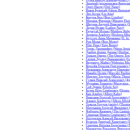
Леонтий (архиепископ Кипрский
Орич Насер (Orić Naser)
Ишем Бумараф (Ishem Bumanat
Лиз Ассиа (Liz Asia)
Кондон Бри (Bree Condon)
Маранж Флориан (Marang Flori
Шкурин Андрей Николаевич (S
Ладин Нуави (Lading Navi)
Риджуэй Мэтью (Matthew Ridg
Хоркера Альберт (Horkera Albe
Бруссер Анна Марковна (D. In 
Рон Моше (Ron Moses)
Юиг Рене (Yuig Renee)
Уорнс Дженнифер (Warns Jenni
Данбар Бонни Джинн (Dunbar 
Тоньон Омеро (The Omero Tog
Гатиев Эдуард Рамазанович (G
Видениус Майкл (Widenius Mic
Королёв Герасим Григорьевич (
Пильников Александр Павлович 
Макаби Полин (Maccabi Paulin
Мирчич Теодора (Mircic Theod
Гуляев Николай Алексеевич (фут
Мураяма Томиити (Murayama, 
Сой Эдвин (Edwin Soi)
Бочек Пётр Семёнович (Drums P
Кан Альбер (Albert Kahn)
Николаев Георгий Георгиевич (
Алькон Альфредо (Alkon Alfred
Томсон Гордон (актёр) (Thomso
Мартынюк Георгий Яковлевич (
Фабрици Казимир (The Casimir 
Синицын Никита Семёнович (Nik
Погорелов Алексей Васильевич 
Булатов Дмитрий Хаметович (D
Спицина Наталья Георгиевна (Spi
Марковчин Владимир Викторови