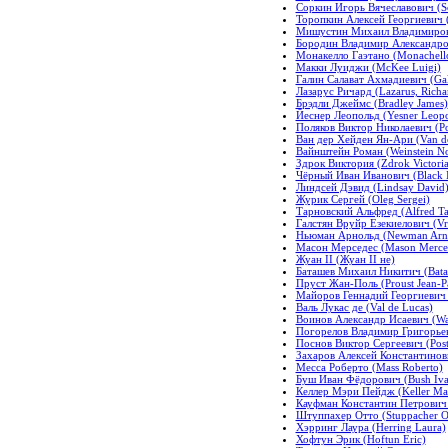
Соркин Игорь Вячеславович (So
Торопкин Алексей Георгиевич (
Мишустин Михаил Владимирович
Бородин Владимир Александров
Монакелло Гаэтано (Monachell
Макки Луиджи (McKee Luigi)
Галин Салават Ахмадиевич (Gal
Лазарус Ричард (Lazarus, Richa
Брэдли Джеймс (Bradley James)
Йеснер Леопольд (Yesner Leopo
Поляков Виктор Николаевич (Po
Ван дер Хейден Ян-Ари (Van der
Вайнштейн Роман (Weinstein No
Здрок Виктория (Zdrok Victoria
Чёрный Иван Иванович (Black 
Линдсей Дэвид (Lindsay David
Журик Сергей (Oleg Sergei)
Тарновский Альфред (Alfred Ta
Галстян Вруйр Езекиелович (Vru
Ньюман Арнольд (Newman Arn
Масон Мерседес (Mason Merce
Жуан II (Жуан II не)
Баташев Михаил Никитич (Batas
Пруст Жан-Поль (Proust Jean-P
Майоров Геннадий Георгиевич 
Валь Лукас де (Val de Lucas)
Воинов Александр Исаевич (War
Погорелов Владимир Григорьев
Поснов Виктор Сергеевич (Postn
Захаров Алексей Константинови
Месса Роберто (Mass Roberto)
Буш Иван Фёдорович (Bush Iva
Келлер Мэри Пейдж (Keller Mar
Кауфман Константин Петрович (
Штуппахер Отто (Stuppacher O
Хэрринг Лаура (Herring Laura)
Хофтун Эрик (Hoftun Eric)