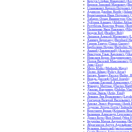
Корсун Стефан Макарович (Kor
Бирнов Зиновий Маркович (Ber
Станюкович Кирилл Петрович (K
Адамсон Джеймс Крейг (Adams
Крамчанинов Иван Петрович (T
Табарес Оскар Вашингтон (Osca
Туйчиев Алишер (Alisher Akbar
Роттбёлль Кристен Фриис (Rottwe
Пилипенко Яков Павлович (Pili
Брэдли Боб (Bradley Bob)
Липанов Алексей Матвеевич (L
Хаммер Бернхард (Bernhard H
Гареев Тимур (Timur Gareev)
Барболини Норма (Barbolini N
Акакий (Заклинский) (Acacius 
Викстрем Ульяс Карлович (Vikst
Николаев Борис Владимирович (
Попов Василий Максимович (Va
Зико (Zico)
Мето Мэйо (Methods Mayo)
Полис Айвар (Policy Aivar)
Батлер Ховард Рассел (Butler, H
Вождь Джозеф (Chief Joseph)
Сущенко Евгений Алексеевич (
Флациус Маттиас (Flacius Matth
Джилас Владимир (Dzhilas Vlad
Артин Эмиль (Artin, Emil)
Левшин Лев Ираклиевич (Levshin
Гончаров Валерий Васильевич (
Апельт Эрнст Фридрих (Apelt Er
Тедески Этторе Готти (Tedeschi 
Кристанте Бриан (Kristante Bri
Баланкин Александр Сергеевич 
Демел Боти (Boti Demel (West
Бедарёва Мария Андреевна (Be
Абрагамсон Артур Адольфович 
Кузьмин Анатолий (мотогонщик)
Сулёв Виктор Александрович (S