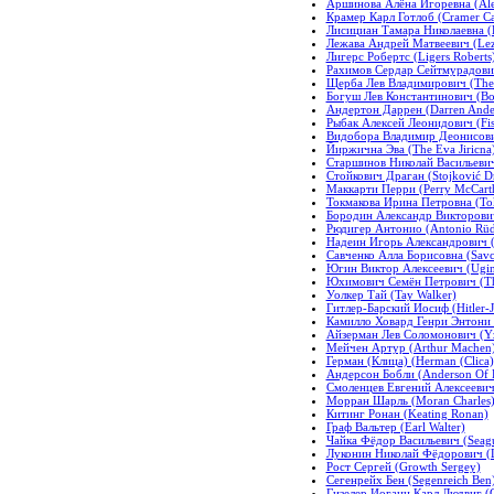
Аршинова Алёна Игоревна (Alen
Крамер Карл Готлоб (Cramer Car
Лисициан Тамара Николаевна (Li
Лежава Андрей Матвеевич (Lez
Лигерс Робертс (Ligers Roberts
Рахимов Сердар Сейтмурадович
Щерба Лев Владимирович (The 
Богуш Лев Константинович (Bo
Андертон Даррен (Darren Ande
Рыбак Алексей Леонидович (Fi
Видобора Владимир Деонисович
Йиржична Эва (The Eva Jiricna
Старшинов Николай Васильевич 
Стойкович Драган (Stojković D
Маккарти Перри (Perry McCart
Токмакова Ирина Петровна (Tok
Бородин Александр Викторович
Рюдигер Антонио (Antonio Rüd
Надеин Игорь Александрович (N
Савченко Алла Борисовна (Savc
Югин Виктор Алексеевич (Ugin 
Юхимович Семён Петрович (The
Уолкер Тай (Tay Walker)
Гитлер-Барский Иосиф (Hitler-J
Камилло Ховард Генри Энтони 
Айзерман Лев Соломонович (Y
Мейчен Артур (Arthur Machen
Герман (Клица) (Herman (Clica)
Андерсон Бобли (Anderson Of B
Смоленцев Евгений Алексеев
Морран Шарль (Moran Charles
Китинг Ронан (Keating Ronan)
Граф Вальтер (Earl Walter)
Чайка Фёдор Васильевич (Seagu
Луконин Николай Фёдорович (L
Рост Сергей (Growth Sergey)
Сегенрейх Бен (Segenreich Ben
Гизелер Иоганн Карл Людвиг (G