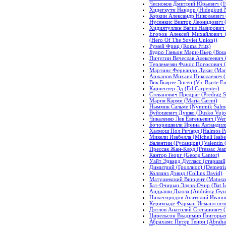
Чесноков Дмитрий Юрьевич (19
Хидегкути Нандор (Hidegkuti 
Коркин Александр Николаевич (
Нусенкис Виктор Леонидович (N
Хидиятуллин Вагиз Назирович (H
Егоров Алексей Михайлович (
(Hero Of The Soviet Union))
Румей Фриц (Roma Fritz)
Будро Ганьон Мари-Пьер (Boud
Пичугин Вячеслав Алексеевич (
Терлемезян Фанос Погосович (
Мартинс Фернандо Лукас (Mart
Аржанов Михаил Николаевич (A
Вик Бьярте Энген (Vic Bjarte E
Карпентер Эд (Ed Carpenter)
Стеванович Предраг (Predrag S
Мария Карми (Maria Carmi)
Ныммик Сальме (Nymmik Salm
Вуйошевич Душко (Dusko Vujos
Чикаленко Лев Евгеньевич (Wer
Бочоришвили Ирина Автандиловн
Халмош Пол Ричард (Halmos Pa
Микели Изабелла (Micheli Isabel
Валентин (Русанцов) (Valentin 
Прессак Жан-Клод (Pressac Jea
Кантор Георг (Georg Cantor)
Уайт Эдвард Дугласс (старший) 
Димитрий (Гроллиос) (Demetrius
Коллинз Дэвид (Collins David)
Матушевский Винцент (Matusze
Бат-Очирын Элдэв-Очир (Bat Ic
Андраши Дьюла (Andrássy Gyu
Нижегородов Анатолий Иванови
Керимзаде Фарман Исмаил оглы
Дятлов Анатолий Степанович (D
Цирельсон Владимир Григорьеви
Абрахамс Питер Генри (Abraham