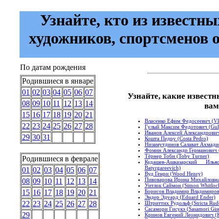
Узнайте, кто из известны
художников, спортсменов 
По датам рождения
Родившиеся в январе
01
02
03
04
05
06
07
Узнайте, какие известн
08
09
10
11
12
13
14
вам
15
16
17
18
19
20
21
Власенко Ефим Федосеевич (Vla
22
23
24
25
26
27
28
Гулый Максим Федотович (Gul
Иванов Алексей Александрович 
29
30
31
Кошта Педру (Costa Pedro)
Низамутдинов Салават Ахмадие
Фомин Александр Германович (
Тёрнер Тоби (Toby Turner)
Родившиеся в феврале
Кудашев-Ашказарский Илья
Batyrgareevich)
01
02
03
04
05
06
07
Вуд Генри (Wood Henry)
Пивоварова Ирина Михайловна (
08
09
10
11
12
13
14
Уитлок Саймон (Simon Whitloc
Борисов Владимир Владимирович
15
16
17
18
19
20
21
Эндер Эдуард (Eduard Ender)
22
23
24
25
26
27
28
Штриттих Рудольф (Stricta Rud
Сасамори Гисукэ (Sasamori Gis
29
Кринов Евгений Леонидович (K