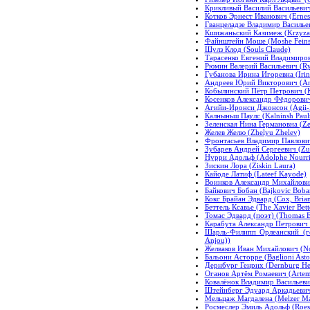
Крикливый Василий Васильевич
Котков Эрнест Иванович (Ernes
Гванцеладзе Владимир Васильеви
Кшижаньский Казимеж (Krzyzan
Файнштейн Моше (Moshe Feinst
Шулз Клод (Souls Claude)
Тарасенко Евгений Владимиров
Рюмин Валерий Васильевич (Ryu
Губанова Ирина Игоревна (Irin
Андреев Юрий Викторович (And
Кобылинский Пётр Петрович (K
Косенков Александр Фёдорович
Агийи-Иронси Джонсон (Agii-I
Калныньш Паулс (Kalninsh Paul
Зеленская Нина Германовна (Ze
Желев Желю (Zhelyu Zhelev)
Фронтасьев Владимир Павлович 
Зубарев Андрей Сергеевич (Zub
Нурри Адольф (Adolphe Nourri
Зискин Лора (Ziskin Laura)
Кайоде Латиф (Lateef Kayode)
Воинков Александр Михайлович
Байкович Бобан (Bajkovic Boba
Кокс Брайан Эдвард (Cox, Bria
Беттель Ксавье (The Xavier Bett
Томас Эдвард (поэт) (Thomas E
Карабута Александр Петрович (
Шарль-Филипп Орлеанский (гер
Anjou))
Желваков Иван Михайлович (Nod
Бальони Асторре (Baglioni Asto
Дернбург Генрих (Dernburg He
Оганов Артём Ромаевич (Arte
Ковалёнок Владимир Васильевич
Штейнберг Эдуард Аркадьевич 
Мельцаж Магдалена (Melzer Ma
Росмеслер Эмиль Адольф (Roesl