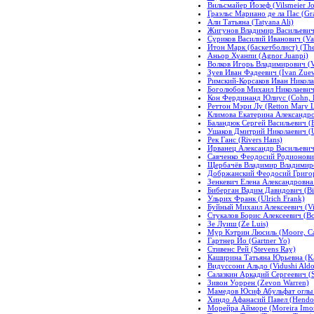
Вильсмайер Йозеф (Vilsmeier Jo
Граэльс Мариано де ла Пас (Gra
Али Татьяна (Tatyana Ali)
Жигунов Владимир Васильевич (
Суриков Василий Иванович (Vas
Итон Марк (баскетболист) (The 
Аньор Хуанпи (Agnor Juanpi)
Волков Игорь Владимирович (V
Зуев Иван Фадеевич (Ivan Zuev
Римский-Корсаков Иван Никола
Боголюбов Михаил Николаевич 
Кон Фердинанд Юлиус (Cohn, Fe
Реттон Мэри Лу (Retton Mary 
Климова Екатерина Александров
Баландюк Сергей Васильевич (B
Ушаков Дмитрий Николаевич (U
Рек Ганс (Rivers Hans)
Ирванец Александр Васильевич 
Савченко Феодосий Родионович
Щербачёв Владимир Владимиров
Добржанский Феодосий Григорье
Зенкевич Елена Александровна 
Биберган Вадим Давидович (Bi
Ульрих Франк (Ulrich Frank)
Буйный Михаил Алексеевич (Vio
Стукалов Борис Алексеевич (Bor
Зе Луиш (Ze Luis)
Мур Кэтрин Люсиль (Moore, Cat
Гартнер Йо (Gartner Yo)
Стивенс Рей (Stevens Ray)
Каширина Татьяна Юрьевна (Kas
Видуссони Альдо (Vidushi Aldo
Салазкин Аркадий Сергеевич (S
Зивон Уоррен (Zevon Warren)
Мамедов Юсиф Абульфат оглы (
Хиндо Афанасий Павел (Hendo P
Морейра Айморе (Moreira Imo