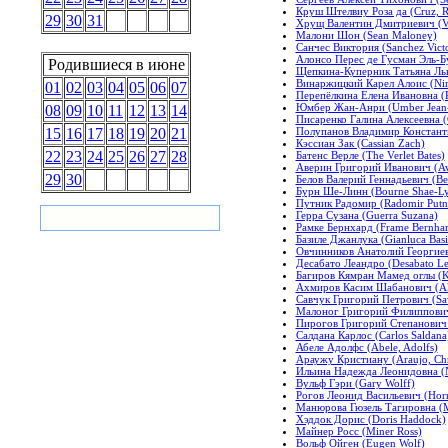
Круш Штелвиу Роза да (Cruz, Ro
29
30
31
Хрущ Валентин Дмитриевич (Va
Малони Шон (Sean Maloney)
Санчес Виктория (Sanchez Victo
Алонсо Перес де Гусман Эль-Бу
Родившиеся в июне
Щепкина-Куперник Татьяна Льво
Винаржицкий Карел Алоис (Ninar
01
02
03
04
05
06
07
Перепёлкина Елена Ивановна (P
Юмбер Жан-Анри (Umber Jean-
08
09
10
11
12
13
14
Писаренко Галина Алексеевна (G
Полупанов Владимир Константи
15
16
17
18
19
20
21
Кэссиан Зак (Cassian Zach)
22
23
24
25
26
27
28
Батенс Верле (The Verlet Bates)
Аверин Григорий Иванович (Ave
29
30
Белов Валерий Геннадьевич (Bel
Бурн Ше-Линн (Bourne Shae-L
Путник Радомир (Radomir Putn
Герра Сузана (Guerra Suzana)
Рамке Бернхард (Frame Bernhar
Базиле Джанлука (Gianluca Basi
Овчинников Анатолий Георгиев
Десабато Леандро (Desabato Le
Багиров Кямран Мамед оглы (
Ахмиров Касим Шабанович (Ak
Савчук Григорий Петрович (Sav
Малоног Григорий Филиппович 
Пирогов Григорий Степанович (
Салдана Карлос (Carlos Saldana
Абеле Адолфс (Abele, Adolfs)
Араужу Кристиану (Araujo, Chri
Ильина Надежда Леонидовна (N
Вульф Гэри (Gary Wolff)
Рогов Леонид Васильевич (Horns
Манюрова Гюзель Тагировна (M
Хэддок Дорис (Doris Haddock)
Майнер Росс (Miner Ross)
Вольф Ойген (Eugen Wolf)