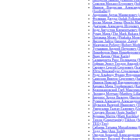
Соколов Михаил Егорович (Sok
Иванов Владислав Александр
(footballer))
Андрикян Артак Манвелович (A
Фолкман Джуда (Judah Folkma
Боски Мария Элена (Boschi Mar
Дьяченко Александр Игоревич (
Боде Августин Клементьевич (
Рукар Марк (The Mark Rukara
Питакака Мозес (Pitakaka Mose
Янсоне Зайга (Jansone, Zaiga)
Мазервелл Роберт (Robert Moth
Тутышкин Андрей Петрович (Tu
Никифоров Иван Никифорович (
Виар Карин (Wear Karin)
Салавариета Риос Поликарпа (Sa
Гофман Эрнст Теодор Амадей (
Скорвид Сергей Сергеевич (Sca
Ютта Мекленбург-Стрелицкая (Ju
Роде Альфред Франц Фердинанд
Самохин Виктор Сергеевич (Sam
Иванов Николай Владимирович 
Каракоз Марк Трофимович (Kar
Кржижановский Глеб Максимили
Лиллард Мэттью (Matthew Lilla
Барриос Хорхе Вальтер (Barrios,
Румнев Александр Александров
Шувалов Валерий Иванович (Th
Умергалин Талгат Галеевич (Um
Стадлер Йосип (Josip Stadler)
Курикка Матти (Matti Kurikka)
Тихон (Секретарёв) (Tikhon (Se
TEO (Тео)
Сябаева Татьяна Михайловна (C
Тодд Энн (Ann Todd)
Оводов Аркадий Александрович 
Купревич Василий Феофилович (