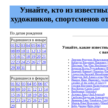
Узнайте, кто из известны
художников, спортсменов о
По датам рождения
Родившиеся в январе
01
02
03
04
05
06
07
Узнайте, какие известн
08
09
10
11
12
13
14
с ва
15
16
17
18
19
20
21
Ленгник Фридрих Вильгельмович
22
23
24
25
26
27
28
Кабаидзе Владимир Павлович (K
Шехтман Дан (Dan Shechtman)
29
30
31
Борисов Игорь Рудольфович (Bo
Назарий (Блинов) (Nazarius (Pa
Старостин Василий Михайлович (
Мамедов Эюб Алиага оглы (Ma
Родившиеся в феврале
Иванов Иван Иванович (полный
cavalier of the order of Glory))
01
02
03
04
05
06
07
Горсков Владимир Калистратови
Кун Кэрри (Carrie Coon)
08
09
10
11
12
13
14
Виейринья (Vieirinha)
Агарвал Анил (Anil Agarwal)
15
16
17
18
19
20
21
Скобелев Владислав Александро
22
23
24
25
26
27
28
Янакиева Елка (Yanakieva Tree)
Мазель Илья Моисеевич (Mazel 
29
Бобо Джона (Bobo John)