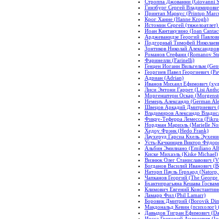
Строппа Джованни (Giovanni S
Гинзбург Сергей Владимирович
Принтап Маркус (Printup Marc
Крог Ханне (Hanne Krogh)
Истомин Сергей (тяжелоатлет) (I
Иоан Кантакузино (Ioan Cantac
Арджеванидзе Георгий Павлов
Подгорный Тимофей Николаеви
Зонтиков Николай Александрови
Романов Стефани (Romanov Ste
Фаринелли (Farinelli)
Генцен Иоганн Вильгельм (Gent
Георгиев Павел Георгиевич (Pav
Адриан (Adrian)
Иванов Михаил Ефимович (художн
Лиси Энтони Гаррет (Lisi Antho
Моргенштерн Оскар (Morgenste
Немецъ Александр (German Ale
Швецов Аркадий Дмитриевич (A
Владимиров Александр Владисла
Фикру-Теферра Лемесса (Fikru-
Нордман Мариэль (Marielle No
Хедоу Фрэнк (Hedo Frank)
Лаухеруд Гарсиа Кхель Эухенио
Усть-Качкинцев Виктор Фёдоро
Альбин Эмилиано (Emiliano Alb
Киске Михаэль (Kiske Michael)
Визнюк Олег Станиславович (Vi
Богданов Василий Иванович (Bo
Наторп Пауль Герхард (Natorp,
Чапканов Георгий (The George
Бхактипрагьяна Кешава Госвами
Климович Евгений Константино
Ламарр Фил (Phil Lamarr)
Боровик Дмитрий (Borovik Dimi
Макдональд Кевин (психолог) (
Давыдов Тигран Ефимович (Dav
Иосса Григорий Андреевич (Ios