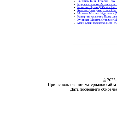
Триммер Тони (Trimmer Tony)
Борукаев Рамазан Асланбекови
Бичакчич Эрмин (Bičakčić Her
Киналья Джорджо (Kinala Gior
Моисеев Михаил Фёдорович (Mo
Каширина Анжелика Валерьевна 
Хунцикер Мишель (Hunziker Mi
Маги Кевин (баскетболист) (Mag
©
2023 /
При использовании материалов сайта 
Дата последнего обновле