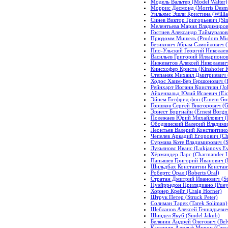
Модель Вальтер (Model Walter)
Моррис Десмонд (Morris Desm
Уильямс Эшли Кристина (William
Синев Виктор Григорьевич (Sine
Мелентьева Мария Владимировн
Гостиев Александр Таймуразови
Прюдомм Мишель (Prudom Mich
Безикович Абрам Самойлович (
Пио-Ульский Георгий Николаев
Васильев Григорий Илларионови
Инжеватов Алексей Николаевич 
Кинсхофер Криста (Kinshofer K
Степаняк Михаил Дмитриевич (S
Ходос Хаим-Бер Гершонович (H
Рейнхарт Иоганн Кристиан (Joha
Айхенвальд Юлий Исаевич (Eich
Эйнем Готфрид фон (Einem Gott
Горшков Сергей Викторович (Go
Эрнест Боргнайн (Ernest Borgni
Полежаев Юрий Михайлович (Po
Ободзинский Валерий Владимир
Леонтьев Валерий Константинов
Чепелев Аркадий Егорович (Che
Сурмава Коте Владимирович (S
Лукьяновс Иванс (Lukjanovs Ev
Хёрмандер Ларс (Charmander L
Папышев Григорий Иванович (P
Шильдбах Константин Константи
Робертс Орал (Roberts Oral)
Стратан Дмитрий Иванович (Str
Пуэйрредон Прилидиано (Pueyrr
Хорнер Крейг (Craig Horner)
Штрук Петер (Struck Peter)
Солиман Тарек (Tarek Soliman)
Щебланов Алексей Геннадьевич
Шиндел Якуб (Sindel Jakub)
Белянин Андрей Олегович (Bely
Кассандр Адольф Мурон (Cassa