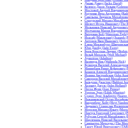
Джако Дэвид (Jacko David)
Коленсо Джон Уильям (Colenso 
Мостовой Андрей Владимирович
Радченко Вера Андреевна (Rad
Савельева Людмила Михайловна
Стахурский Михаил Михайлович 
Шелест Игорь Иванович (The Ru
Мельников Николай Андреевич 
Молчанова Мария Владимировн
Ватерман Бой (Waterman Fight)
Иоасаф (Маклеллан) (Joasaph (
Антонов Яков Иванович (Antono
Елена Мекленбург-Шверинская 
Юэн Джейд (Jade Ewen)
Брем Кристиан Людвиг (Brehm, 
Вольф Михаэль (Wolf Michael)
Адаилтон (Adailton)
Валленда Ник (Wallenda Nick)
Кузнецов Василий Александрови
Миннебаев Ринат Ягфарович (M
Базанов Алексей Владимирович 
Иоанна Австрийская (John Aust
Скворцов Василий Михайлович 
Бальдони Джастин (Baldoni Just
Холланд Джулс (Jules Holland)
Песоа Жуан (Joao Pessoa)
Уортон Эдит (Edith Wharton)
Суарес Луис Альберто (Suarez L
Нижанковский Остап Иосифович (
Ванденберг Хойт (Hoyt Vanden
Людкевич Станислав Филиппович
Морозов Михаил Ильич (Morozo
Пинчук Григорий Сергеевич (Pi
Рубусин Сергей Михайлович (Ra
Шарлемань Николай Васильевич
Сампьетро Мерседес (The Merc
Тарич Юрий Викторович (TARIC