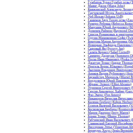
Гумбатов Турал Гумбат оглы (T
Маянг Джон (Mang John)
Княжинский Александр Леонид
Тарчевский Игорь Анатольевич
Урб Йохан (Johann UrB)
Гашимов Заур Тахир оглы (Zaur
Ромеро Ребекка (Rebecca Rome
Макушин Юрий Андреевич (Mak
Доменек Раймон (Raymond Do
Список Романовых в эмиграции (
Одуин-Мамикониан Софи (Twin
Бекетова Мария Андреевна (Mar
Новицкая Эльфрида Павловна (No
Сыровый Ян (Syrovy Jan)
Салата Корнел (Salad Cornell)
Саммерс Даджуан (Summers Of
Поска Иван Иванович (Poska Iv
Джаггар Томас (Jaggar Thomas
Прегель Борис Юльевич (Pregel,
Лысенин Владимир Викторович (
Апиков Вадим Рубенович (Api
Баумайстер Мюриэль (Muriel Ba
Бордолимов Юрий Павлович (Ba
Абрамс Эллиот (Elliot Abrams)
Угрюмов Сергей Викторович (U
Гарсия Аньоверос Хайме (Garci
Фаэ Эмерс (Fee Amers)
Никаноров Вячеслав Вячеславов
Килпин Герберт (Kilpin Herbert
Есипов Валерий Васильевич (Va
Космовская Барбара (Kosmovsk
Марен Джерри (Jerry Maren)
Блэми Томас (Blame Thomas)
Рабчинский Иван Васильевич (R
Славинский Евгений Иосифович 
Виссерман Элтье (Visserman Alt
Бермудес Хесус (Jesús Bermúde