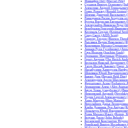
Маккафри Пит (Maccari Pete)
Суханов Виктор Осипович (Suk
Алексенко Андрей Геннадьевич
Гомес Рональд (Ronald Gomez)
Шлемко Дмитрий Васильевич (S
Рамалданов Расим Асадулла огл
Бугера Владислав Евгеньевич (
Алелиунайте-Янковска Реда (Al
Безобразов Григорий Иванович 
Кесималь Сердар (Kesimal Serd
Спид Скотт (AIDS Scott)
Гицеску Теодор (Rizescu Theod
Рыхляков Вадим Николаевич (R
Кожемякин Михаил Степанович 
Аннаев Рухи Гусейнович (Anna
Гаук Йоахим (Joachim Gauk)
Приманис Мартиньш (Prīmanis 
Герич Андрия (The Herich Andr
Беспалов Николай Андреевич (N
Тагер Иосиф Львович (Tager, Jo
Насыбуллин Хамидулла Натфулл
Шевляков Юрий Владимирович 
Баязит Дим (Bayazit Held Dim)
Алахвердиев Арсен Шахламазови
Ферхатович Асим (Ferhatovic 
Атаманенко Алекс (Alex Atama
Бауэр Томас (гандболист) (Baue
Немоевский Анджей (Nevelskiy
Родин Сергей Александрович (R
Хино Мацури (Hino Matsuri)
Виролайнен Дарья Леонидовна (
Клейн Доминик Луи Антуан (Kle
Покальчук Юрий Владимирович 
Ромм Михаил Ильич (Romm, Mik
Белуши Джон (John Belushi)
Богаевский Константин Фёдоров
Ренейский Виктор Иосифович (Re
Майдана Кристиан (Cristian Ma