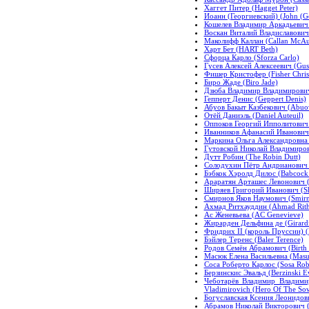
Хаггет Питер (Hagget Peter)
Иоанн (Георгиевский) (John (G
Кошелев Владимир Аркадьевич 
Воскан Виталий Владиславович (
Маколифф Каллан (Callan McAul
Харт Бет (HART Beth)
Сфорца Карло (Sforza Carlo)
Гусев Алексей Алексеевич (Guse
Фишер Кристофер (Fisher Chris
Биро Жаде (Biro Jade)
Дзюба Владимир Владимирович 
Гепперт Денис (Geppert Denis)
Абуов Бакыт Казбекович (Abuov
Отёй Даниэль (Daniel Auteuil)
Оппоков Георгий Ипполитович 
Иванников Афанасий Иванович 
Маркина Ольга Александровна 
Гутовской Николай Владимирови
Дутт Робин (The Robin Dutt)
Солодухин Пётр Андрианович (
Бэбкок Хэролд Дилос (Babcock 
Араратян Арташес Левонович (A
Ширяев Григорий Иванович (Sh
Смирнов Яков Наумович (Smir
Ахмад Ритхауддин (Ahmad Rit
Ас Женевьева (AC Genevieve)
Жирарден Дельфина де (Girardi
Фридрих II (король Пруссии) (Fr
Бэйлер Теренс (Baler Terence)
Родов Семён Абрамович (Birth
Масюк Елена Васильевна (Masu
Соса Роберто Карлос (Sosa Robe
Берзинскис Эвальд (Berzinski E
Чеботарёв Владимир Владимир
Vladimirovich (Hero Of The Sov
Богуславская Ксения Леонидовн
Абрамов Николай Викторович (