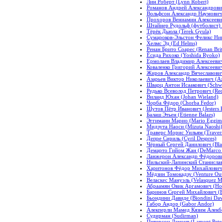
Лин Роберт (Lynn Robert)
Романов Андрей Александрови
Вольфсон Александр Наумович 
Прохоров Вениамин Алексеевич
Штайнер Рудольф (футболист) (S
Тёрёк Дьюла (Terek Gyula)
Сумароков-Эльстон Феликс Нико
Хелмс Эд (Ed Helms)
Ренан Брито Соарес (Renan Brit
Ёсида Рихоко (Yoshida Ryoko)
Ермолаев Владимир Алексеевич 
Коваленко Григорий Алексеевич
Жиров Александр Вячеславович 
Азарьев Виктор Николаевич (Az
Шварц Антон Исаакович (Schwar
Редько Всеволод Петрович (Red
Виланд Юхан (Johan Wieland)
Чорба Фёдор (Chorba Fedor)
Шутов Пётр Иванович (Jesters P
Балаш Этьен (Etienne Balazs)
Эггиманн Марио (Mario Eggim
Мидзута Наоси (Mizuta Naoshi
Траверс Морис Уильям (Travers
Депре Сириль (Cyril Despres)
Чёрный Сергей Данилович (Bla
Демарто Гийом Жан (DeMarco G
Ланжерон Александр Фёдорович
Нильский-Лапинский Станислав 
Харитонов Фёдор Михайлович (
Мёдзин Томокадзу (Venture Ou
Веласкес Мануэль (Velasquez M
Абраамян Овик Аргамович (Ho
Баринов Сергей Михайлович (Ba
Бьондини Давиде (Biondini Dav
Габор Андор (Gabor Andor)
Алекперли Мамед Кязим Алекбе
Судирман (Sudirman)
Питерсон Ламонт (Lamont Pete