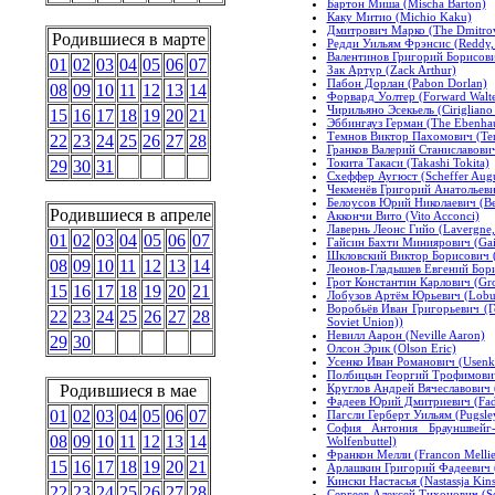
Бартон Миша (Mischa Barton)
Каку Митио (Michio Kaku)
Дмитрович Марко (The Dmitro
Родившиеся в марте
Редди Уильям Фрэнсис (Reddy, 
Валентинов Григорий Борисович 
01
02
03
04
05
06
07
Зак Артур (Zack Arthur)
Пабон Дорлан (Pabon Dorlan)
08
09
10
11
12
13
14
Форвард Уолтер (Forward Walte
Чирильяно Эсекьель (Cirigliano
15
16
17
18
19
20
21
Эббингауз Герман (The Ebenha
Темнов Виктор Пахомович (Te
22
23
24
25
26
27
28
Гранков Валерий Станиславович 
Токита Такаси (Takashi Tokita)
29
30
31
Схеффер Аугюст (Scheffer Augu
Чекменёв Григорий Анатольеви
Белоусов Юрий Николаевич (Bel
Родившиеся в апреле
Аккончи Вито (Vito Acconci)
Лавернь Леонс Гийо (Lavergne, 
01
02
03
04
05
06
07
Гайсин Бахти Миниярович (Gais
Шкловский Виктор Борисович (S
08
09
10
11
12
13
14
Леонов-Гладышев Евгений Бори
Грот Константин Карлович (Grot
15
16
17
18
19
20
21
Лобузов Артём Юрьевич (Lobus
Воробьёв Иван Григорьевич (Г
22
23
24
25
26
27
28
Soviet Union))
Невилл Аарон (Neville Aaron)
29
30
Олсон Эрик (Olson Eric)
Усенко Иван Романович (Usenk
Полбицын Георгий Трофимович 
Круглов Андрей Вячеславович (
Родившиеся в мае
Фадеев Юрий Дмитриевич (Fade
01
02
03
04
05
06
07
Пагсли Герберт Уильям (Pugsley
София Антония Брауншвейг-
08
09
10
11
12
13
14
Wolfenbuttel)
Франкон Мелли (Francon Mellie
15
16
17
18
19
20
21
Арлашкин Григорий Фадеевич (
Кински Настасья (Nastassja Kins
22
23
24
25
26
27
28
Сергеев Алексей Тихонович (Se