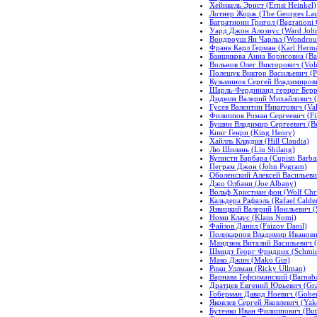
Хейнкель Эрнст (Ernst Heinkel)
Лотнер Жорж (The Georges Lau
Багратиони Григол (Bagrationi 
Уард Джон Алозиус (Ward John
Вондроуш Ян Чарльз (Wondrous 
Франк Карл Герман (Karl Herm
Банщикова Анна Борисовна (Ba
Вольнов Олег Викторович (Voln
Полещук Виктор Васильевич (Pol
Кузьминок Сергей Владимирови
Шарль-Фердинанд герцог Беррий
Дидюля Валерий Михайлович (D
Гусев Валентин Никитович (Val
Филиппов Роман Сергеевич (Fi
Бушин Владимир Сергеевич (Bus
Кинг Генри (King Henry)
Хайлль Клаудия (Hill Claudia)
Лю Шилань (Liu Shilang)
Куписти Барбара (Cupisti Barba
Пеграм Джон (John Pegram)
Оболенский Алексей Васильевич
Джо Олбани (Joe Albany)
Вольф Христиан фон (Wolf Chri
Кальдера Рафаэль (Rafael Calde
Язвицкий Валерий Иоильевич (Sw
Номи Клаус (Klaus Nomi)
Файзов Данил (Faizov Danil)
Поликарпов Владимир Иванович 
Мандзюк Виталий Васильевич (V
Шмидт Георг Фридрих (Schmidt
Мако Джин (Mako Gin)
Рики Уллман (Ricky Ullman)
Варнава Гефсиманский (Barnab
Дратцев Евгений Юрьевич (Gra
Гоберман Давид Ноевич (Gober
Яковлев Сергей Яковлевич (Yak
Бутенко Иван Филиппович (Bute