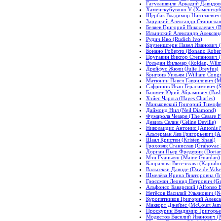
Гагулашвили Аркадий Давидови
Хаменгкубувоно V (Хаменгкуб
Щербак Владимир Николаевич (S
Заруцкий Александр Станиславо
Беляев Григорий Николаевич (Be
Ильинский Александр Александр
Рудич Иво (Rudich Ivo)
Крузенштерн Павел Иванович (K
Бонано Роберто (Bonano Rober
Пругавин Виктор Степанович (P
Рольдан Вильмар (Roldan, Wilm
Дрейфус Жюли (Julie Dreyfus)
Конгрив Уильям (William Congr
Матюнин Павел Гаврилович (Mat
Сафронов Иван Герасимович (Sa
Башмет Юрий Абрамович (Bash
Хэйес Чарльз (Hayes Charles)
Маньковский Григорий Тимофе
Даймонд Нил (Neil Diamond)
Фумарола Чезаре (The Cesare F
Девиль Селин (Celine Deville)
Николаидис Антонис (Antonis N
Альтерман Лев Григорьевич (A
Шаал Кристен (Kristen Shaal)
Гроховяк Станислав (Grahovac S
Дориан Пьер Фредерик (Dorian 
Мэн Гуаньлян (Maine Guanlan)
Капралова Витезслава (Kapralov
Вальсекки Давиде (Davide Valse
Шмелёва Ирина Викторовна (Ir
Гроссман Леонид Петрович (Gro
Альфонсо Баварский (Alfonso B
Нетёсов Василий Ульянович (Ne
Куропятников Григорий Алексан
Маккорт Джеймс (McCourt Jam
Проскурин Владимир Григорьеви
Модестов Василий Иванович (Mo