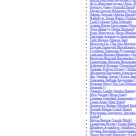
Агус Мартовардоджо (Agus, M
Герролд Дэвид (Gerrold David)
Ефуни Сергей Наумович (Epun
Афина Датская (Athena Danish)
Файнбург Захар Ильич (Feinbur
Гхай Субхаш (Ghai Subhash)
Селина Илона Георгиевна (Ilona
Доха Шамсуд (Doha Shamsud)
Роюс Миндаугас (Rows Mindau
Ткаченко Александр Николаевич
Тейт Шэрон (Sharon Tate)
Мортсон Гас (The Gus Mortson
Голузин Геннадий Михайлович 
Гусейнов Тимерлан Рустамович
Савельев Михаил Иванович (Sav
Караулов Василий Васильевич (
Семенченко Наталия Витальевна
Тойеркауф Норман (Theuerkau
Уильямс Роберт Орчард (Willia
Аболенцев Владимир Александро
Янг Джеймс Уитни (Young Jam
Талалаева Любовь Андреевна (T
Пельман Карл (The Carl Pellma
Senmuth ()
Диаките Самба (Samba Diakite)
Мун Джэин (Moon Gain)
Симаков Тимофей Алексеевич (
Сокал Алан (Alan Sokal)
Паркхерст Майкл (Michael Park
Толчиф Мария (Calcif Maria)
Фридерика Генриетта Ангальт-Б
Schloß)
Мерль Кароль (Carole Merle)
Гальперин Йотам (Yotam Halper
Штайнер Адальберт (Adalbert S
Ордина Антонина Геннадьевна 
Лядов Василий Иванович (Lyado