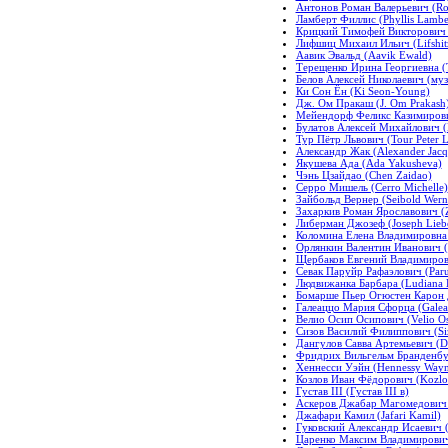
Антонов Роман Валерьевич (Ro
Ламберт Филлис (Phyllis Lambe
Крицкий Тимофей Викторович (
Лифшиц Михаил Ильич (Lifshitz
Аавик Эвальд (Aavik Ewald)
Терещенко Ирина Георгиевна (T
Белов Алексей Николаевич (музы
Ки Сон Ён (Ki Seon-Young)
Дж. Ом Пракаш (J. Om Prakash
Мейендорф Феликс Казимирович
Булатов Алексей Михайлович (B
Тур Пётр Львович (Tour Peter L
Александр Жак (Alexander Jacq
Якушева Ада (Ada Yakusheva)
Чэнь Цзайдао (Chen Zaidao)
Серро Мишель (Cerro Michelle)
Зайбольд Вернер (Seibold Wern
Захаркив Роман Ярославович (
Либерман Джозеф (Joseph Lieb
Коломина Елена Владимировна 
Орлянкин Валентин Иванович (O
Щербаков Евгений Владимиров
Севак Паруйр Рафаэлович (Paru
Людвижанка Барбара (Ludiana 
Бомарше Пьер Огюстен Карон де
Галеаццо Мария Сфорца (Galeaz
Велио Осип Осипович (Velio Os
Сизов Василий Филиппович (Sizo
Дангулов Савва Артемьевич (D
Фридрих Вильгельм Бранденбур
Хеннесси Уэйн (Hennessy Wayn
Козлов Иван Фёдорович (Kozlo
Густав III (Густав III в)
Аскеров Джабар Магомедович 
Джафари Камил (Jafari Kamil)
Гуковский Александр Исаевич (
Царенко Максим Владимирович 