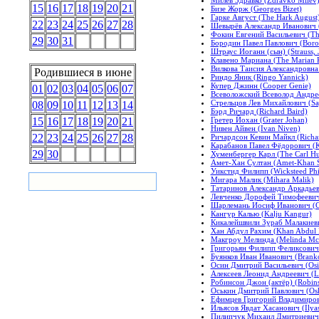
15
16
17
18
19
20
21
Бизе Жорж (Georges Bizet)
Гарке Август (The Hark August
22
23
24
25
26
27
28
Шевырёв Александр Иванович (
Фокин Евгений Васильевич (Th
29
30
31
Бородин Павел Павлович (Borod
Штраус Иоганн (сын) (Strauss, 
Клавено Мариана (The Marian 
Вилкова Таисия Александровна (
Родившиеся в июне
Риндо Яник (Ringo Yannick)
Купер Джинн (Cooper Genie)
01
02
03
04
05
06
07
Всеволожский Всеволод Андрее
Стрельцов Лев Михайлович (Sag
08
09
10
11
12
13
14
Бэрд Ричард (Richard Baird)
Гретер Йохан (Grater Johan)
15
16
17
18
19
20
21
Нивен Айвен (Ivan Niven)
22
23
24
25
26
27
28
Ричардсон Кевин Майкл (Richar
Карабанов Павел Фёдорович (Ka
29
30
Хуменбергер Карл (The Carl H
Амет-Хан Султан (Amet-Khan S
Уикстид Филипп (Wicksteed Phi
Мигара Малик (Mihara Malik)
Татаринов Александр Аркадьеви
Левченко Дорофей Тимофеевич 
Шарлемань Иосиф Иванович (Ch
Кангур Калью (Kalju Kangur)
Кикалейшвили Зураб Малакиевич
Хан Абдул Рахим (Khan Abdul 
Макгроу Мелинда (Melinda M
Григорьян Филипп Феликсович (
Буянков Иван Иванович (Branko
Осин Дмитрий Васильевич (Osin
Алексеев Леонид Андреевич (L
Робинсон Джон (актёр) (Robinso
Оськин Дмитрий Павлович (Oski
Ефимцев Григорий Владимирови
Ильясов Явдат Хасанович (Ilya
Пилипчук Михаил Дмитриевич (