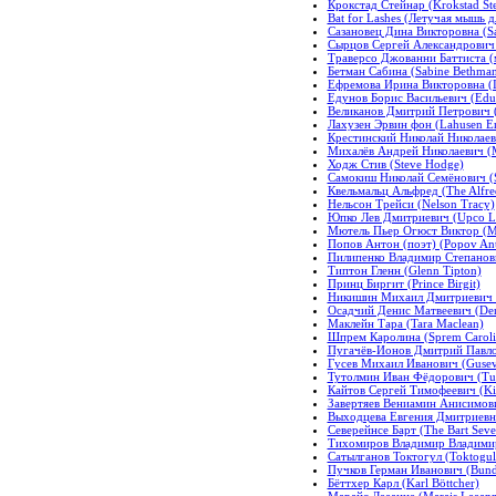
Крокстад Стейнар (Krokstad Ste
Bat for Lashes (Летучая мышь д
Сазановец Дина Викторовна (Sa
Сырцов Сергей Александрович (
Траверсо Джованни Баттиста (ми
Бетман Сабина (Sabine Bethma
Ефремова Ирина Викторовна (I
Едунов Борис Васильевич (Edu
Великанов Дмитрий Петрович (G
Лахузен Эрвин фон (Lahusen E
Крестинский Николай Николаеви
Михалёв Андрей Николаевич (M
Ходж Стив (Steve Hodge)
Самокиш Николай Семёнович (S
Квельмальц Альфред (The Alfre
Нельсон Трейси (Nelson Tracy)
Юпко Лев Дмитриевич (Upco Le
Мютель Пьер Огюст Виктор (Myu
Попов Антон (поэт) (Popov Ant
Пилипенко Владимир Степанови
Типтон Гленн (Glenn Tipton)
Принц Биргит (Prince Birgit)
Никишин Михаил Дмитриевич (N
Осадчий Денис Матвеевич (Den
Маклейн Тара (Tara Maclean)
Шпрем Каролина (Sprem Caroli
Пугачёв-Ионов Дмитрий Павлов
Гусев Михаил Иванович (Gusev 
Тутолмин Иван Фёдорович (Tut
Кайтов Сергей Тимофеевич (Kit
Завертяев Вениамин Анисимович
Выходцева Евгения Дмитриевна
Северейнсе Барт (The Bart Seve
Тихомиров Владимир Владимиро
Сатылганов Токтогул (Toktogul
Пучков Герман Иванович (Bundl
Бёттхер Карл (Karl Böttcher)
Марайс Лееанне (Marais Leeann