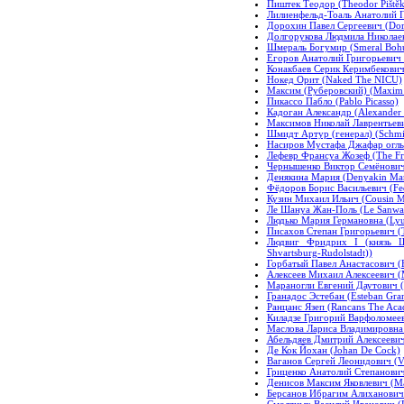
Пиштек Теодор (Theodor Pištěk
Лилиенфельд-Тоаль Анатолий Пав
Дорохин Павел Сергеевич (Doro
Долгорукова Людмила Николаев
Шмераль Богумир (Smeral Boh
Егоров Анатолий Григорьевич 
Конакбаев Серик Керимбекович
Нокед Орит (Naked The NICU)
Максим (Руберовский) (Maxim 
Пикассо Пабло (Pablo Picasso)
Кадоган Александр (Alexander
Максимов Николай Лаврентьеви
Шмидт Артур (генерал) (Schmidt
Насиров Мустафа Джафар оглы (
Лефевр Франсуа Жозеф (The Fra
Чернышенко Виктор Семёнович 
Денякина Мария (Denyakin Mar
Фёдоров Борис Васильевич (Fed
Кузин Михаил Ильич (Cousin Mi
Ле Шануа Жан-Поль (Le Sanwa 
Людько Мария Германовна (Ly
Писахов Степан Григорьевич (T
Людвиг Фридрих I (князь Шв
Shvartsburg-Rudolstadt))
Горбатый Павел Анастасович (
Алексеев Михаил Алексеевич (M
Мараногли Евгений Даутович (
Гранадос Эстебан (Esteban Gra
Ранцанс Язеп (Rancans The Aca
Киладзе Григорий Варфоломеев
Маслова Лариса Владимировна (
Абельдяев Дмитрий Алексеевич 
Де Кок Йохан (Johan De Cock)
Ваганов Сергей Леонидович (V
Гриценко Анатолий Степанович 
Денисов Максим Яковлевич (Ma
Берсанов Ибрагим Алиханович 
Смоляных Василий Иванович (Re