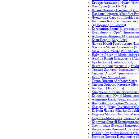
Егоров Александр Ильич (Alexa
Хан Ёрым (Han ERIM)
Фокин Витольд Павлович (Vitol
Парсонс Чендлер (Chandler Par
Лумхольдт Сара (Lumholdt Sar
Клименко Кондрат Гаврилович 
Эд Пауэрс (Ed Powers)
Колесников Борис Викторович (
Погребничко Юрий Николаевич 
Агбеньену Кларисс (Agbenyega 
Кэти Перри (Katy Perry)
Лаптев Юрий Григорьевич (Lapt
Хакимов Малик Хакимович (Kh
Макгиннесс Уилф (Wilf McGuin
Найдич Аркадий Михайлович (T
Арабов Юрий Николаевич (Arabs
Кук Барбара (Barbara Cook)
Вахтанг (Липартелиани) (Vakhta
Трещёв Дмитрий Валерьевич (Tr
Сиденко Андрей Григорьевич (
Иссл Дэн (Studies Dan)
Старр Энтони (Anthony Starr)
Сивори Эрнесто Камилло (Sivor
Бак Крис (Tank Chris)
Микрюков Виталий Васильевич 
Коцюбинский Юрий Михайлович 
Анищенко Елена Александровна
Ямада Китон (Keaton Yamada)
Гольдгор Давид Семёнович (Gol
Кофлин Чарльз (Charles Coughli
Нодзава Масако (Nozawa Masa
Галустян Михаил Сергеевич (Ga
Коротков Сергей Ксенофонтови
Овчинников Вячеслав Викторови
Ходаковский Николай Николаев
Гальберштадт Лев Исаевич (Halb
Багиров Эдуард Исмаилович (