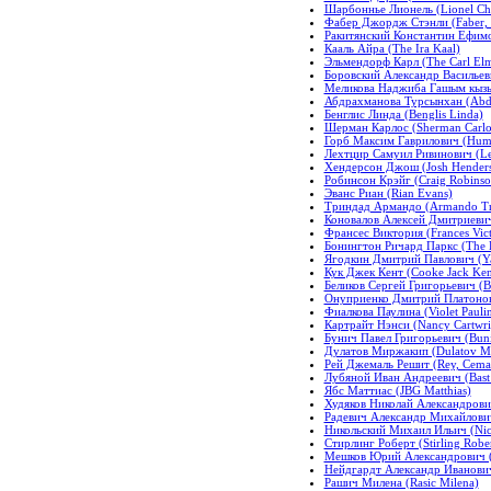
Шарбоннье Лионель (Lionel Ch
Фабер Джордж Стэнли (Faber, 
Ракитянский Константин Ефимов
Кааль Айра (The Ira Kaal)
Эльмендорф Карл (The Carl El
Боровский Александр Васильев
Меликова Наджиба Гашым кызы 
Абдрахманова Турсынхан (Abd
Бенглис Линда (Benglis Linda)
Шерман Карлос (Sherman Carlo
Горб Максим Гаврилович (Hum
Лехтцир Самуил Ривинович (Le
Хендерсон Джош (Josh Hender
Робинсон Крэйг (Craig Robinso
Эванс Риан (Rian Evans)
Триндад Армандо (Armando Tr
Коновалов Алексей Дмитриевич
Франсес Виктория (Frances Vict
Бонингтон Ричард Паркс (The B
Ягодкин Дмитрий Павлович (Ya
Кук Джек Кент (Cooke Jack Ken
Беликов Сергей Григорьевич (Be
Онуприенко Дмитрий Платонови
Фиалкова Паулина (Violet Pauli
Картрайт Нэнси (Nancy Cartwri
Бунич Павел Григорьевич (Buni
Дулатов Миржакип (Dulatov Mi
Рей Джемаль Решит (Rey, Cemal
Лубяной Иван Андреевич (Bast 
Ябс Маттиас (JBG Matthias)
Худяков Николай Александрови
Радевич Александр Михайлович 
Никольский Михаил Ильич (Nich
Стирлинг Роберт (Stirling Rober
Мешков Юрий Александрович (
Нейдгардт Александр Иванович
Рашич Милена (Rasic Milena)