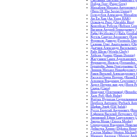
Пэйдж Грег (Paige Greg)
Михайлов Михаил Антонович (Г
(Hero Of The Soviet Union))
Голодубов Александр Михайлов
Ан Ён Хак (An Yong HAK)
Освальдо Риос (Osvaldo Rios)
Консейсао Робсон (Robson Con
Ваганов Андрей Геннадьевич (
Рафа (футболист) (Rafa (footbal
Кугель Самуил Аронович (Kuge
Формоло Давиде (Formolo Dav
Саленко Олег Анатольевич (Ole
Дьячков Александр Васильевич
Райт Шели (Wright Chely)
Хёйсен Донни (Hasan Donnie)
Жасузаков Сакен Адилханович 
Фернандес Нильда (Fernandez, 
Герштейн Эмма Григорьевна (E
Линник Михаил Никифорович (L
Раков Виталий Александрович (
Расселл Генри Норрис (Russell 
Алхимов Владимир Сергеевич (
Хорст Петрюс ван дер (Horst Pe
Сиара (Ciara)
Венедикт (Плотников) (Benedict
Халс Роб (Rob Hulse)
Фаттах Нурихан Садрильманови
Пербоск Антонен (Perback Ant
Шафак Элиф (Elif Şafak)
Руссо Георгий Андреевич (Rou
Елфимов Василий Петрович (Elf
Звеняцкий Ефим Самуилович (Z
Змора Моше (Zmora Moshe)
Спиридонов Владимир Николаеви
Дейкстра Хенни (Dijkstra Henn
Уэстон Майкл (Weston Michael
Мюнцер Андреас (Munzer Andr