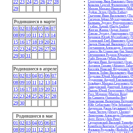
22
23
24
25
26
27
28
Степченко Яков Павлович (Step
Ковалик Сергей Филиппович (Ko
29
Михин Михаил Иванович (Mikhi
Дуфло Эстер (Duflo Esther)
Ткаченко Иван Васильевич (Tk
Тагиров Афзал Мухитдинович (T
Родившиеся в марте
Калнынь Эдуард Фридрихович 
Гулбис Харий (Harijs Gulbis)
01
02
03
04
05
06
07
Жюган Жанна (Jugan Jeanne)
Плеске Эдуард Дмитриевич (The
08
09
10
11
12
13
14
Керимов Юсиф Мусеибович (Yus
Успенский Глеб Иванович (Uspe
15
16
17
18
19
20
21
Зверев Николай Яковлевич (Zver
Гречанинов Александр Тихонови
22
23
24
25
26
27
28
Сапега Ян Станислав (Jan Stani
Овчинников Родион Юрьевич (R
29
30
31
Уайт Персия (White Persia)
Жидков Иван Андреевич (Ivan 
Ахтанов Тахави (Aktanov Taha
Родившиеся в апреле
Киселёв Николай Фёдорович (Ki
Ряннель Тойво Васильевич (Ran
01
02
03
04
05
06
07
Подолин Юрий Михайлович (Pod
Дударенко Андрей Емельянович
08
09
10
11
12
13
14
Гельфанд Михаил Сергеевич (Ge
Завидовский Дмитрий Александ
15
16
17
18
19
20
21
Пыхин Юрий Георгиевич (Pehin
Росс Мэрион (Marion Ross)
22
23
24
25
26
27
28
Би Саманта (Samantha Bee)
Николаенко Валентина Петровна
29
30
Юйг Себастьян (Wig Sebastian)
Андерсон Джон (музыкант) (And
Дьюи Честер (Dewey Chester)
Лиморенко Александр Парамон
Родившиеся в мае
Артс Петер (Arts Peter)
01
02
03
04
05
06
07
Скуратовский Василий Тимофеев
Кэмпбелл Кончита (Conchita Ca
08
09
10
11
12
13
14
Фалькон Родольфо (Rodolfo Fal
Милев Здравко (Zdravko Milev