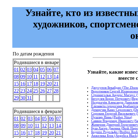
Узнайте, кто из известны
художников, спортсмен
о
По датам рождения
Родившиеся в январе
01
02
03
04
05
06
07
Узнайте, какие изве
08
09
10
11
12
13
14
вместе 
15
16
17
18
19
20
21
Джусупов Бекайдар (The Zhusu
22
23
24
25
26
27
28
Воротников Сергей Илларионови
Стриннгольм Андерс Магнус (S
29
30
31
Бегоулев Борис Петрович (Begol
Ноздрачёв Александр Данилович
Елизавета герцогиня Брабантска
Демирчян Камо Серопович (De
Родившиеся в феврале
Сорокин Георгий Васильевич (S
Пушлар Нина (Pusher Nina)
01
02
03
04
05
06
07
Саввин Владимир Иванович (Sav
Жимерин Дмитрий Георгиевич (
08
09
10
11
12
13
14
Буш-Хагер Дженна (Bush Hager
Бодипо Родольфо (Bodipo Rodo
15
16
17
18
19
20
21
Анжелика Блэк (Angelica Black