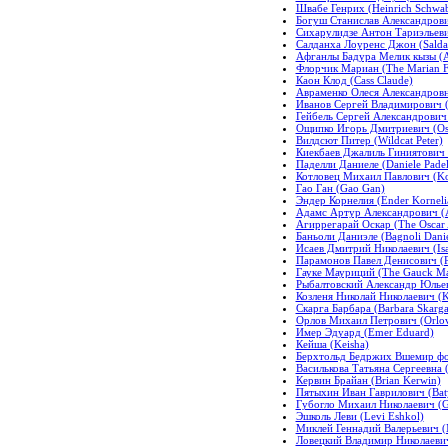
Швабе Генрих (Heinrich Schwa
Богуш Станислав Александрович
Сихарулидзе Антон Тариэльевич
Салданха Лоуренс Джон (Salda
Афганлы Бадура Мелик кызы (Af
Флорчик Мариан (The Marian F
Каон Клод (Cass Claude)
Авраменко Олеся Александровн
Иванов Сергей Владимирович (в
Гейбель Сергей Александрович 
Ощипко Игорь Дмитриевич (Osc
Вилдсют Питер (Wildcat Peter)
Киекбаев Джалиль Гиниятович (
Паделли Даниеле (Daniele Padel
Котловец Михаил Павлович (Kot
Гао Ган (Gao Gan)
Эндер Корнелия (Ender Korneli
Адамс Артур Александрович (A
Агиррегарай Оскар (The Oscar 
Баньоли Даниэле (Bagnoli Danie
Исаев Дмитрий Николаевич (Isa
Парамонов Павел Денисович (Pa
Гауке Мауриций (The Gauck Ma
Рыбалтовский Александр Юльеви
Козленя Николай Николаевич (K
Скарга Барбара (Barbara Skarga
Орлов Михаил Петрович (Orlov 
Имер Эдуард (Emer Eduard)
Кейша (Keisha)
Берхтольд Бедржих Вшемир фон
Василькова Татьяна Сергеевна (V
Кервин Брайан (Brian Kerwin)
Пятыхин Иван Гаврилович (Baty
Губогло Михаил Николаевич (G
Эшколь Леви (Levi Eshkol)
Миклей Геннадий Валерьевич (
Ловецкий Владимир Николаевич 