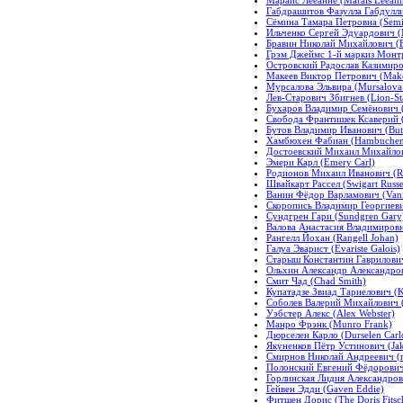
Габдрашитов Фазулла Габдуллин
Сёмина Тамара Петровна (Semi
Ильченко Сергей Эдуардович (
Бравин Николай Михайлович (Br
Грэм Джеймс 1-й маркиз Монтро
Островский Радослав Казимиров
Макеев Виктор Петрович (Makee
Мурсалова Эльвира (Mursalova 
Лев-Старович Збигнев (Lion-St
Бухаров Владимир Семёнович (
Свобода Франтишек Ксаверий (F
Бутов Владимир Иванович (Buto
Хамбюхен Фабиан (Hambuchen 
Достоевский Михаил Михайлови
Эмери Карл (Emery Carl)
Родионов Михаил Иванович (Ro
Швайкарт Рассел (Swigart Russe
Ванин Фёдор Варламович (Vani
Скоропись Владимир Георгиевич
Сундгрен Гари (Sundgren Gary
Валова Анастасия Владимировна
Рангелл Йохан (Rangell Johan)
Галуа Эварист (Evariste Galois)
Старыш Константин Гаврилович (
Ольхин Александр Александров
Смит Чад (Chad Smith)
Купатадзе Звиад Тариелович (Ku
Соболев Валерий Михайлович (
Уэбстер Алекс (Alex Webster)
Манро Фрэнк (Munro Frank)
Дюрселен Карло (Durselen Carl
Якуненков Пётр Устинович (Jak
Смирнов Николай Андреевич (по
Полонский Евгений Фёдорович 
Горлинская Лидия Александровн
Гейвен Эдди (Gaven Eddie)
Фитшен Дорис (The Doris Fitsc