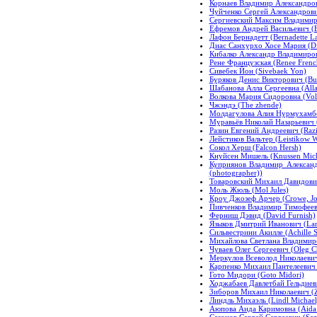
Корнаев Владимир Александров
Чуйченко Сергей Александрови
Сергиевский Максим Владимиро
Ефремов Андрей Васильевич (
Лафон Бернадетт (Bernadette La
Диас Санхурхо Хосе Мария (Dia
Кибалко Александр Владимиров
Рене Французская (Renee Frenc
Сивебек Йон (Sivebaek Yon)
Буряков Денис Викторович (Bur
Шабанова Алла Сергеевна (Alla
Волкова Мария Сидоровна (Vol
Чжэндэ (The zhende)
Молдагулова Алия Нурмухамбе
Муравьёв Николай Назарьевич (
Разин Евгений Андреевич (Razi
Лейстиков Вальтер (Leistikow W
Сокол Херш (Falcon Hersh)
Кнуйсен Мишель (Knussen Mich
Куприянов Владимир Александр
(photographer))
Товаровский Михаил Давидович
Моль Жюль (Mol Jules)
Кроу Джозеф Арчер (Crowe, Jo
Пивченков Владимир Тимофееви
Ферниш Дэвид (David Furnish)
Языков Дмитрий Иванович (Lan
Сильвестрини Акилле (Achille Si
Михайлова Светлана Владимиров
Чуваев Олег Сергеевич (Oleg C
Меркулов Всеволод Николаевич
Карпенко Михаил Пантелеевич 
Гото Мидори (Goto Midori)
Ходжабаев Давлетбай Гельдиев
Зиборов Михаил Николаевич (Z
Линдль Михаэль (Lindl Michael
Аюпова Аида Каримовна (Aida
Сазонов Сергей Сергеевич (Sazo