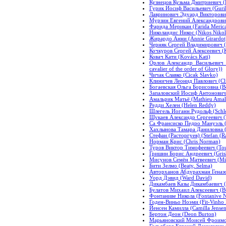
Кузнецов Кузьма Дмитриевич (
Гурик Иосиф Васильевич (Gurik
Лавринович Эдуард Викторович
Мурзин Евгений Александрович
Фарида Мерикан (Farida Meric
Николаидис Никос (Nikos Nikola
Жирардо Анни (Annie Girardot
Черняк Сергей Владимирович (C
Кочкуров Сергей Алексеевич (
Ковач Кати (Kovács Kati)
Орлов Александр Васильевич (
cavalier of the order of Glory))
Чичак Славко (Cicak Slavko)
Клиничев Леонид Павлович (Cli
Богаевская Ольга Борисовна (B
Запаловский Иосиф Антонович (
Амальрик Матьё (Mathieu Amalr
Редди Хелен (Helen Reddy)
Шлегель Иоганн Рудольф (Schle
Шукаев Александр Сергеевич (
Са Франсиско Педро Мануэль (S
Хахлынова Тамара Даниловна (
Стефан (Расторгуев) (Stefan (R
Норман Крис (Chris Norman)
Туров Виктор Тимофеевич (Tour
Гришин Борис Андреевич (Grish
Мисунов Семён Матвеевич (Mi
Бити Зелмо (Beaty, Selma)
Авторханов Абдурахман Геназо
Уорд Дэвид (Ward David)
Дикамбаев Казы Дикамбаевич (
Булатов Михаил Алексеевич (Bu
Фонтаниве Никола (Fontanive N
Годен-Виньо Ноэми (Fit-Vinho
Йенсен Камилла (Camilla Jensen
Бертон Деон (Deon Burton)
Марьяновский Моисей Фроимов
Гольдберг Евгений Данилович 