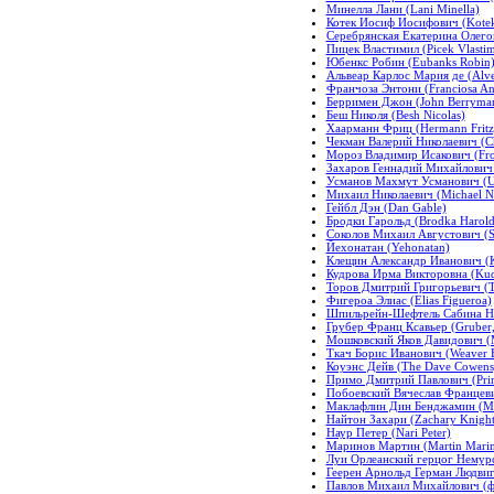
Минелла Лани (Lani Minella)
Котек Иосиф Иосифович (Kotek,
Серебрянская Екатерина Олегов
Пицек Властимил (Picek Vlastim
Юбенкс Робин (Eubanks Robin
Альвеар Карлос Мария де (Alvea
Франчоза Энтони (Franciosa An
Берримен Джон (John Berryma
Беш Николя (Besh Nicolas)
Хаарманн Фриц (Hermann Fritz
Чекман Валерий Николаевич (C
Мороз Владимир Исакович (Fros
Захаров Геннадий Михайлович 
Усманов Махмут Усманович (
Михаил Николаевич (Michael N
Гейбл Дэн (Dan Gable)
Бродки Гарольд (Brodka Harold
Соколов Михаил Августович (So
Йехонатан (Yehonatan)
Клещин Александр Иванович (K
Кудрова Ирма Викторовна (Kud
Торов Дмитрий Григорьевич (To
Фигероа Элиас (Elias Figueroa)
Шпильрейн-Шефтель Сабина Нико
Грубер Франц Ксавьер (Gruber,
Мошковский Яков Давидович (
Ткач Борис Иванович (Weaver B
Коуэнс Дейв (The Dave Cowens
Примо Дмитрий Павлович (Prim
Побоевский Вячеслав Францевич
Маклафлин Дин Бенджамин (Mc
Найтон Захари (Zachary Knigh
Наур Петер (Nari Peter)
Маринов Мартин (Martin Mari
Луи Орлеанский герцог Немурс
Геерен Арнольд Герман Людвиг
Павлов Михаил Михайлович (фут