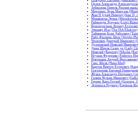
Орлов Александр Александрович
Зейналова Гюнель Рахман кызы 
Мартинес Хуан Мануэль (Marti
Жан II (граф Невера) (Jean II, 
Мешковска Эрика (Mieszkowska
Раймонди Луиджи (Luigi Raimo
Красноречьев Леонид Егорович
Элиакву Иса (The ISA Eliakwu)
Тайманов Асан Дабсович (Taim
Райт-Филлипс Шон (Wright-Phil
Чесноков Дмитрий Иванович (C
Духновский Николай Иванович 
Дама Шарль Сезар де (Lady Char
Николай (Карпов) (Nikolai (Kar
Игуаин Федерико (Federico Hig
Ильчишин Андрей Ярославович 
Ганс Абель (Hans Abel)
Каргин Виктор Егорович (Kargi
Гончаренко Евгений Геннадьев
Жуков Александр Петрович (спас
Галкин Кузьма Иванович (Galki
Геринг Карл Готлиб (Goering, Ca
Эспиноса Роджер (Espinosa Ro