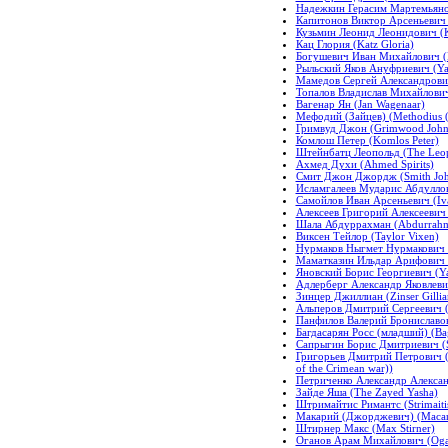
Надежкин Герасим Мартемьянов
Капитонов Виктор Арсеньевич 
Кузьмин Леонид Леонидович (K
Кац Глория (Katz Gloria)
Богушевич Иван Михайлович (B
Рыльский Яков Ануфриевич (Ya
Мамедов Сергей Александрович
Топалов Владислав Михайлович 
Вагенар Ян (Jan Wagenaar)
Мефодий (Зайцев) (Methodius (
Гримвуд Джон (Grimwood John
Комлош Петер (Komlos Peter)
Штейнбатц Леопольд (The Leop
Ахмед Духи (Ahmed Spirits)
Смит Джон Джордж (Smith Joh
Исламгалеев Мударис Абдуллови
Самойлов Иван Арсеньевич (Iv
Алексеев Григорий Алексеевич 
Шала Абдуррахман (Abdurrahm
Виксен Тейлор (Taylor Vixen)
Нурмаков Ныгмет Нурмакович
Маматказин Ильдар Арифович (M
Яновский Борис Георгиевич (Ya
Адлерберг Александр Яковлевич
Зинцер Джиллиан (Zinser Gillia
Альперов Дмитрий Сергеевич (
Панфилов Валерий Брониславови
Багдасарян Росс (младший) (Bagd
Сапрыгин Борис Дмитриевич (Sa
Григорьев Дмитрий Петрович (г
of the Crimean war))
Петриченко Александр Александ
Зайде Яша (The Zayed Yasha)
Штримайтис Римантс (Strimaiti
Макарий (Джорджевич) (Macariu
Штирнер Макс (Max Stirner)
Оганов Арам Михайлович (Oga