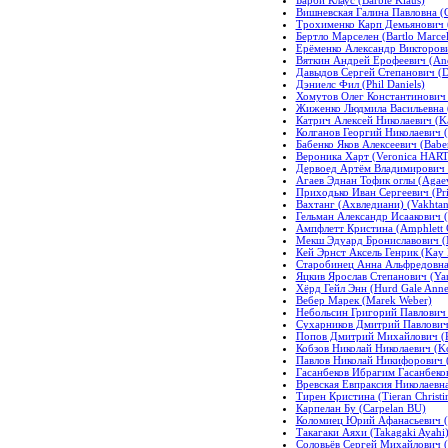
Вишневская Галина Павловна (G
Трохименко Карп Демьянович 
Бертло Марселен (Bartlo Marcel
Ерёменко Александр Викторови
Вяткин Андрей Ерофеевич (And
Давыдов Сергей Степанович (D
Дэниелс Фил (Phil Daniels)
Хомутов Олег Константинович (
Жиженко Людмила Васильевна (
Катрич Алексей Николаевич (Ka
Колганов Георгий Николаевич 
Бабенко Яков Алексеевич (Babe
Вероника Харт (Veronica HART
Дервоед Артём Владимирович (
Агаев Эднан Тофик оглы (Agaev
Приходько Иван Сергеевич (Pri
Вахтанг (Ахвледиани) (Vakhtan
Гельман Александр Исаакович (
Ампфлетт Кристина (Amphlett C
Мекш Эдуард Брониславович (M
Кей Эрнст Аксель Генрик (Kay E
Старобинец Анна Альфредовна (
Яцкив Ярослав Степанович (Yaro
Хёрд Гейл Энн (Hurd Gale Anne
Вебер Марек (Marek Weber)
Небольсин Григорий Павлович (
Сухарников Дмитрий Павлович 
Попов Дмитрий Михайлович (P
Кобзов Николай Николаевич (Ko
Павлов Николай Никифорович (P
Гасанбеков Ибрагим Гасанбеко
Вревская Евпраксия Николаевна
Тирен Кристина (Tieran Christi
Карпелан Бу (Carpelan BU)
Коломиец Юрий Афанасьевич (Y
Такагаки Аяхи (Takagaki Ayahi
Соловьёв Сергей Михайлович (по