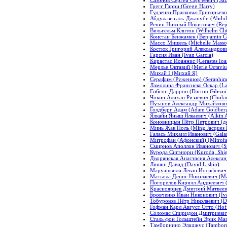
Грегг Гарри (Gregg Harry)
Гудзенко Прасковья Григорьевн
Абдулазиз аль-Джануби (Abdula
Репин Николай Никитович (Repi
Вильгельм Клитон (Wilhelm Cli
Констан Бенжамен (Benjamin Co
Массо Мишель (Michelle Masso
Костюк Григорий Александрович
Гарсия Иван (Ivan Garcia)
Кирастас Иоаннис (Cerastes Ioa
Мерлье Октавий (Merle Octaviu
Михай I (Михай Я)
Серафим (Руженцов) (Seraphim
Ламолина Франсиско Оскар (Lam
Гибсон Даррон (Darron Gibson
Чокин Алихан Ризаевич (Chokin
Пузанов Александр Михайлович 
Голдберг Адам (Adam Goldber
Ялкайн Яныш Ялкаевич (Alkin A
Коновницын Пётр Петрович (дека
Минь Жак Поль (Ming Jacques 
Галась Михаил Иванович (Galas
Митрофан (Афонский) (Mitrofan
Смирнов Аполлон Иванович (Sm
Курода Сигэнори (Kuroda, Shig
Дворянская Анастасия Александ
Лишин Давид (David Lishin)
Маруашвили Леван Иосифович (
Матьола Денис Николаевич (Mat
Погорелов Кирилл Андреевич (P
Красноярцев Дмитрий Матвеевич
Бровченко Иван Никонович (Iv
Тобуроков Пётр Николаевич (Do
Гофман Карл Август Отто (Hoff
Соломас Спиридон Дмитриевич
Сталь фон Гольштейн Эрих Магн
Тамборнино Элиджус (Tamborni