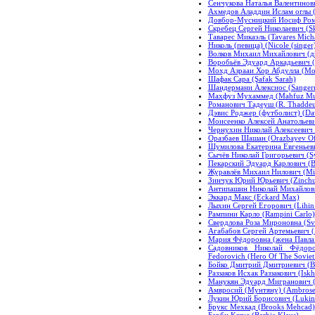
Сенчукова Наталья Валентиновн
Ахмедов Аладдин Ислам оглы (
Довбор-Мусницкий Иосиф Рома
Скребец Сергей Николаевич (Sk
Таварес Микаэль (Tavares Mich
Николь (певица) (Nicole (singer
Волков Михаил Михайлович (дип
Воробьёв Эдуард Аркадьевич (
Мохд Азрааи Хор Абдулла (Moh
Шафак Сара (Şafak Sarah)
Шандермани Алексиос (Sangerm
Махфуз Мухаммед (Mahfuz M
Романович Тадеуш (R. Thaddeu
Дэвис Роджер (футболист) (Davi
Моисеенко Алексей Анатольеви
Чернухин Николай Алексеевич (
Оразбаев Шашан (Orazbayev Of
Шумилова Екатерина Евгеньевн
Сычёв Николай Григорьевич (Sy
Пекарский Эдуард Карлович (B
Журавлёв Михаил Нилович (Mikh
Зинчук Юрий Юрьевич (Zinchuk
Антипашин Николай Михайлович
Эккард Макс (Eckard Max)
Лыхин Сергей Егорович (Lihin
Рампини Карло (Rampini Carlo)
Свердлова Роза Мироновна (Sv
Агабабов Сергей Артемьевич (
Мария Фёдоровна (жена Павла I)
Садовников Николай Фёдоро
Fedorovich (Hero Of The Soviet
Бойко Дмитрий Дмитриевич (Bo
Раззаков Исхак Раззакович (Isk
Манукян Эдуард Мигранович (
Амвросий (Мунтяну) (Ambrose
Лукин Юрий Борисович (Lukin 
Брукс Мехкад (Brooks Mehcad)
Барби Клаус (Barbie Klaus)