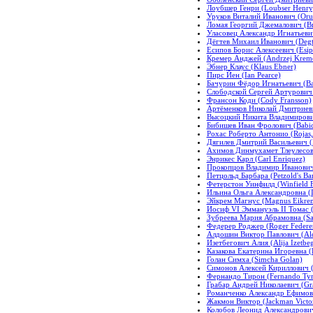
Лоубшер Генри (Loubser Henry
Уруков Виталий Иванович (Oruc
Ломая Георгий Джемалович (B
Уласовец Александр Игнатьевич 
Дёгтев Михаил Иванович (Degte
Есипов Борис Алексеевич (Esipo
Кремер Анджей (Andrzej Krem
Эбнер Клаус (Klaus Ebner)
Пирс Йен (Ian Pearce)
Бачурин Фёдор Игнатьевич (Bac
Слободской Сергей Артурович (
Франсон Коди (Cody Fransson)
Артёменков Николай Дмитриеви
Высоцкий Никита Владимирович 
Бибишев Иван Фролович (Babich
Рохас Роберто Антонио (Rojas,
Дягилев Дмитрий Васильевич (D
Ахимов Динмухамет Тлеулесов
Энрикес Карл (Carl Enriquez)
Прокопцов Владимир Иванович 
Петцольд Барбара (Petzold's Ba
Фетерстон Уинфилд (Winfield F
Ильина Ольга Александровна (I
Эйкрем Магнус (Magnus Eikre
Иосиф VI Эммануэль II Томас 
Зубреева Мария Абрамовна (S
Федерер Роджер (Roger Federe
Алдошин Виктор Павлович (Aldo
Изетбегович Алия (Alija Izetbe
Казакова Екатерина Игоревна (E
Голан Симха (Simcha Golan)
Симонов Алексей Кириллович (
Фернандо Тирон (Fernando Tyr
Грабар Андрей Николаевич (Gr
Романченко Александр Ефимови
Жакмон Виктор (Jackman Victo
Колобов Леонид Александрович