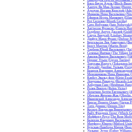
Блох-Бауэр Адель (Bloch-Bauer
Хантер Ян Мак-Леллан (Hunter 
Аделунг Иоганн Кристоф (Adel
Мамаева Нина Васильевна (Nin
Ефимов Игорь Маркович (Efimo
Рот Сесилия (Mouth Cecilia)
Сато Нобуюки (Sato Nobuyuki)
Хатчесон Фрэнсис (Francis Hut
Голдберг Артур Джозеф (Goldbe
Слоун Линдсей (Lindsay Sloane
Дюфур Мари-Франс (Dufour Ma
Бергельсон Лев Давидович (Ber
Брест Мартин (Martin Brest)
Тарбеев Юрий Васильевич (Tar
Селеньи Иштван (The Village Is
Авилов Виктор Васильевич (Vikt
Церинг Угьен (Ugyen Tsering)
Токугава Иэцугу (Tokugawa Iet
Форсайт Джеймс Уильям (Forsyt
Базаров Владимир Александрови
Меновщикова Нина Ивановна (
Клейст Эвальд фон (Kleist Ewal
Лондоньо Рикардо (Ricardo Lo
Хейдтман Ганс (Heidtman Hans
Ролен Виктор (Rolen Victor)
Лопаткин Артём Евгеньевич (Ar
Оберлен Жереми-Жак (Oberlin J
Ивановский Александр Александ
Варгас Прието Оскар (Vargas Pr
Тито Деннис (Dennis Tito)
Косиор Владислав Викентьевич (
Вайч Фридрих Георг (Which Geo
Моффорд Роуз (The Rose Moff
Балихин Владимир Васильевич (B
Митфорд Юнити (Mitford Uniti
Бурская-Пшибора Мария (Boer-
Уильямс Эстер (Esther Williams