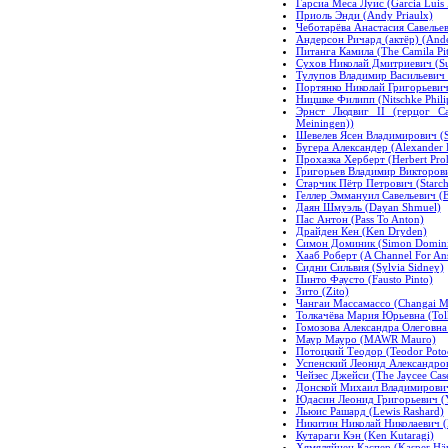
Гарсиа Меса Луис (Garcia Luis
Приоль Энди (Andy Priaulx)
Чеботарёва Анастасия Савельев
Андерсон Ричард (актёр) (Ander
Питанга Камила (The Camila Pi
Сухов Николай Дмитриевич (Suk
Тулупов Владимир Васильевич (
Портянко Николай Григорьевич 
Ницшке Филипп (Nitschke Phili
Эрнст Людвиг II (герцог Са
Meiningen))
Шевелев Ясен Владимирович (Sh
Бугера Александер (Alexander 
Прохазка Херберт (Herbert Pro
Григорьев Владимир Викторович 
Старчик Пётр Петрович (Starchi
Геллер Эммануил Савельевич (E
Даян Шмуэль (Dayan Shmuel)
Пас Антон (Pass To Anton)
Драйден Кен (Ken Dryden)
Симон Доминик (Simon Domini
Хааб Роберт (A Channel For An
Сидни Сильвия (Sylvia Sidney)
Пинто Фаусто (Fausto Pinto)
Зито (Zito)
Чангаи Массамассо (Changai Ma
Толкачёва Мария Юрьевна (Tol
Гомозова Александра Олеговна 
Маур Мауро (MAWR Mauro)
Потоцкий Теодор (Teodor Poto
Успенский Леонид Александров
Чейзес Джейси (The Jaycee Cas
Донской Михаил Владимирович 
Юдасин Леонид Григорьевич (Yu
Льюис Рашард (Lewis Rashard)
Никитин Николай Николаевич (N
Кутараги Кэн (Ken Kutaragi)
Хямяляйнен Каспер (Kasper Hä