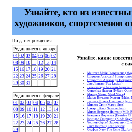
Узнайте, кто из известны
художников, спортсменов о
По датам рождения
Родившиеся в январе
01
02
03
04
05
06
07
Узнайте, какие известн
08
09
10
11
12
13
14
с ва
15
16
17
18
19
20
21
Менглет Майя Георгиевна (May
22
23
24
25
26
27
28
Ширшов Анатолий Илларионович 
Старостин Александр Петрович (
29
30
31
Лис Луцьян (Fox Lucian)
Левенвольде Казимир Карлович 
Оливейра Нелсон (Nélson Olivei
Молид Мари (Maid Marie)
Родившиеся в феврале
Майлз Нельсон Эплтон (Miles, 
Лапшин Игорь Олегович (Igor L
01
02
03
04
05
06
07
Миасек Стэн (Masek Stan)
Наварр Жан (Navarre Jean)
08
09
10
11
12
13
14
Миллс Бернард Ярнтон (Mills B
Беатриса Йоркская (Beatrice Of
15
16
17
18
19
20
21
Ксиндас Спиридон (Kinds Spyr
22
23
24
25
26
27
28
Чернов Сергей Заремович (Che
Лист Пейтон (Leaf Peyton)
29
Окафор Уче (The Uche Okafor)