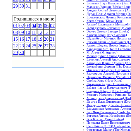
Буткевич Паул Паулович (Paul B
29
30
31
Маркези Луиджи (Marketi Luig
Амедян Сергей Левонович (Ame
Дирак Поль Адриен Морис (Dira
Ерофеевских Леонид Константин
Родившиеся в июне
Клява Оскар (Kļava Oscar)
Андрей Васильевич Меньшой (
01
02
03
04
05
06
07
Георг (король Саксонии) (Georg
Эзеуго Эмека (Ezeugo Emeka)
08
09
10
11
12
13
14
Кэлхун Рори (Rory Calhoun)
Шуленбург Маттиас Иоганн фон 
15
16
17
18
19
20
21
Гусман Юлий Соломонович (G
22
23
24
25
26
27
28
Агнон Шмуэль Йосеф (Agnon S
Кэррадайн Кит (Keith Carradine
29
30
М. Агеев (M. Ageyev)
Монтеррубио Оливье (Monterrub
Баженов Алексей Анатольевич 
Каморный Юрий Юрьевич (Know
Бюлюкбаши Дориан (The Dorian
Омельянчук Сергей Петрович (
Растворцев Алексей Петрович (R
Парлаторе Филиппо (Parlatore F
Стойка Киву (Hour Kivu)
Лагарьков Андрей Николаевич 
Бабаев Фарид Наметалиевич (Fa
Сиодмак Роберт (Robert Siodm
Ролингс Марджори Киннан (Raw
Холмс Джон (порноактёр) (Holm
Другов Илья Дмитриевич (Drugo
Фендер Эдвард (Fender Edward
Барышников Александр Алексан
Баш Яков Васильевич (Bash, Jac
Богораз Лариса Иосифовна (Bog
Вон Контесс (Von Contess)
Поправка Павел Венедиктович 
Сюч Лайош (1973) (Лайош Сюч
Фортескью Майкл (The Michael 