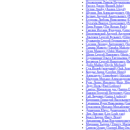
Прокопенко Равиля Наджиповна
Рассел Джон (Russell John)
Остин Ллойд (Austen Lloyd)
Шунин Лев Александрович (Shu
Бочвар Андрей Анатольевич (B
Егорова Любовь Николаевна (E
Пугачёв Виктор Георгиевич (Pu
Парк Ронан (The Ronan Park)
Гмелин Иоганн Фридрих (Gmelin
Пионтковский Андрей Андреевич
Эльтеков Сергей Кузьмич (Elit
Пушкарёв Сергей Германович (P
Соснин Леонид Антонович (Sos
Танака Макото (Tanaka Makoto
Осии Мамору (Oshii Mamoru)
Шеин Сергей Павлович (Shein S
Годованная Ольга Евгеньевна (
Бегляров Сергей Никитович (Be
Дойл Майкл (Doyle Michael)
Сук Йозеф (младший) (Suk Josef 
Кордье Анри (Cordier Henri)
Александр (Тимофеев) (Alexand
Мазурин Михаил Александрович
Руис Лопес Иполито (Ruiz, Hipó
Леду Поль (Paul Ledoux)
Сантос Марилсон дос (Santos 
Павлов Георгий Петрович (Geor
Гай Людевит (Gaius Ljudevit)
Кирюшин Геннадий Васильевич (
Гаранина Идея Николаевна (Gar
Герасимов Михаил Михайлович (
Дешериев Юнус Дешериевич (De
Лир Лия ван (Lire Leah van)
Браст Барри (Barry Brust)
Авраменко Илья Владимирович 
Мариани Тьерри (Thierry Maria
Синела Оскар (Turned Blue Osc