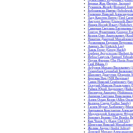
Бержье Жак (Bergier, Jacques)
Руманиль Жозеф (Romanel Jose
Бобошевски Цвятко (Sobolewski
Гревениц Николай Александрови
Тьед Карстен Питер (Tied Carst
Ансуорт Барри (Unsworth Barr
Нищев Иосиф Ильич (Nishchev J
Савицкая Светлана Евгеньевна (
Гонгор Франтишек (Gongor Fran
Козлов Олег Анатольевич (Kozlo
Никитин Дмитрий Михайлович (
Долженкова Евдокия Петровна 
Анкрич Ли (Unkrich Lee)
Хакль Георг (Georg Hackl)
Герберт Аугустссон (Herbert Au
Йебоа Самуэль (Samuel Yeboah
Пруня Флорин (The Florin Prun
Сюй Ифань ()
Агбунов Михаил Васильевич (Ag
Темирбаев Серикбай Билялович 
Шахович Драгутин (Dragutin S
Бергман Нир (NIR Bergman)
Савин Николай Семёнович (Savi
Осадчий Максим Роальдович (M
Райков Юрий Андреевич (Raiko
Нисимура Акихиро (Nishimura 
Акимова Светлана Николаевна (
Аллен Оскар Келли (Allen Oscar
Коллора Сэнди (Collor Sandy)
Гасиев Мурат Хазбиевич (Murat
Аверьянов Константин Александ
Миддендорф Александр Фёдоров
Брнович Бранко (The Branko Br
Кан Чхиль Гу (Kang Chil GU)
Шенгелая Николай Михайлович 
Жоливе Андре (André Jolivet)
Донской Михаил Александрович