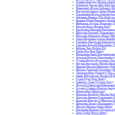
Хуммес Клаудиу (Homes Claudi
Робинсон Джули Энн (Julie An
Макаревич Игорь Глебович (Mak
Влодарчик Анита (Anita Włoda
Смольников Игорь Александров
Африкян Манвел (The Afrikyan
Казаков Юрий Павлович (Kazako
Жебрюнас Арунас Пранович (Ja
Керстен Карл (Kersten Karl)
Евстигнеев Виталий Владимиров
Шендрик Евгений Демьянович 
Мосолов Александр Ильич (Moso
Генеа Мадалина (Genea Madalin
Старевич Владислав Александров
Савельев Андрей Николаевич (S
Кобрин Эли (Kobrin Eli)
Клейн Рон (Ron Klein)
Мельников Павел Владимирович
Горохов Прохор Григорьевич (
Дудник Фёдор Федотович (Ange
Бёрдин Бриджитт (Brigitte Burd
Яковлев Михаил Иванович (Yako
Шепель Дмитрий Сергеевич (Sh
Джонсон Крис (боксёр) (The Ch
Нвако Маутлагола (Nwako Of Ma
Супек Руди (Spec Rudy)
Сайпресс Тони (Cypress Tony)
Фёдоров Святослав Николаевич
Годдард Сэмюэл Пирсон (младши
Марин Ион (Marin Ion)
Мицелис Норберт (Micelis Norb
Лопухин Авраам Степанович (L
Бхаргава Манджул (Bhargava M
Шеронов Леонид Васильевич (Sh
Шестич Милош (Sestic Milos)
Цыганова Моника (Tsyganova 
Пирс Уэбб (Pierce Webb)