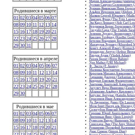
Мария Александровна (императ
Зусман Самуил Соломонович (
Хукман-Янковская Нина Георги
Родившиеся в марте
Альфен Иероним ван (Alphen, 
Малков Сергей Юрьевич (Malkov
01
02
03
04
05
06
07
Лангнер Фриц (The Fritz Langn
Эш Карл Леннарт (Ash Carl Len
08
09
10
11
12
13
14
Курдюмов Борис Георгиевич (K
Тисдэйл Сара (The Tisdale Sara
15
16
17
18
19
20
21
Зеленин Эдуард Леонидович (Z
Кнеллер Готфрид (Kneller Gottf
22
23
24
25
26
27
28
Бетелин Владимир Борисович (Be
Махмудов Хуршед (Khurshed 
29
30
31
Комеч Алексей Ильич (Komech, 
Бернардис Артур (Arthur Berna
Влодек Адам (Vlodek Adam)
Родившиеся в апреле
Рахим Брент (Brent Rahim)
Ури Майкл (URI Michael)
01
02
03
04
05
06
07
Ф. Энсти (F. Anstey)
Малинка Константин Арсентьеви
08
09
10
11
12
13
14
Коротаев Михаил Алексеевич (K
Тарканян Джерри (Tarkanian Je
15
16
17
18
19
20
21
Кондрат Емельян Филаретович (
Зинченко Анатолий Алексеевич 
22
23
24
25
26
27
28
Засулич Вера Ивановна (Zasulic
Айламазян Альфред Карлович (A
29
30
Катулис Артурас (Katulis Artura
Герасимов Иван Александрович 
Де Лаурентис Дино (De Laurent
Моза бинт Насер аль Миснед (M
Родившиеся в мае
Сологубов Николай Михайлович
01
02
03
04
05
06
07
Гиренко Юрий Анатольевич (Gir
Лиепиньш Янис (Jānis Liepiņš)
08
09
10
11
12
13
14
Румессен Вардо (Rumessen War
Синохара Эми (The Amy Shinoh
15
16
17
18
19
20
21
Романенко Прокофий Калеников
Диас Симон (Simon Diaz)
22
23
24
25
26
27
28
Конни Стивенс (Connie Stevens