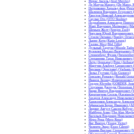
Меркс Аксель (Axel Merckx)
Де Матуш Маркус (De Matos, M
Петриковиц Харальд фон (Petric
Шалимов Владимир Егорович (S
Хвостов Николай Александрович
Скулме Ото (OTO Skulme)
Подрабинек Александр Пинхосо
Маят Владимир Матвеевич (May
Шемьен Жолт (Semjen Zsolt)
Чекулаев Юрий Владимирович (
Стэнли Октавио (Stanley Octavi
Льюнг Кэти (Katie Leung)
Тиллис Мел (Mel Tillis)
Дульный Тадеуш (Muzzle Tadeu
Кузовлев Михаил Валерьевич (M
Стюненберг Фрэнк (Steunenber
Степаненко Тарас Николаевич (
Петр (Арихара) (Peter (Arihara)
Мкртчян Альберт Саркисович (M
Варлаам (Эристави) (Varlaam (Er
Лильо Густаво (Lilo Gustavo)
Гонсалес Рональд (Ronald Gonz
Иванов Леонид Илларионович (I
Гордер Юстейн (GORDER, Joste
Стоунман Джордж (Stoneman 
Вацко Виктор Владимирович (Wa
Каратанчева Сесиль (Karatanche
Захаров Александр Николаевич 
Ханжонков Александр Алексееви
Афанасьев Борис Иванович (Afa
Людвиг Август Саксен-Кобург-
Майбери Алан (The Alan Mayb
Васильев Владимир Николаевич (ф
Меро Рена (Mero Rena)
Янг Виктор (Young Victor)
Чиленти Энцо (Enzo Cilenti)
Ананян Вахтанг Степанович (V
Оболенский Сергей Дмитриевич