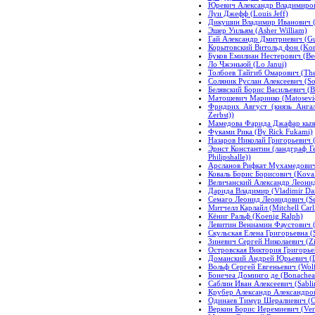
Юревич Александр Владимирови
Луи Джефф (Louis Jeff)
Дикушин Владимир Иванович (D
Эшер Уильям (Asher William)
Гай Александр Дмитриевич (Gu
Корытовский Витольд фон (Kor
Буков Емилиан Нестерович (Bee
Ло Чжэньюй (Lo Janui)
Толбоев Тайгиб Омарович (The
Соляник Руслан Алексеевич (Sol
Белявский Борис Васильевич (B
Матошевич Маринко (Matosevic
Фридрих Август (князь Ангаль
Zerbst))
Мамедова Фарида Джафар кызы 
Фуками Рика (By Rick Fukami)
Назаров Николай Григорьевич (
Эрнст Константин (ландграф Ге
Philipshalle))
Арсланов Рифкат Мухамедович 
Коваль Борис Борисович (Koval
Величанский Александр Леонидо
Дарида Владимир (Vladimir Dar
Семаго Леонид Леонидович (Se
Митчелл Карлайл (Mitchell Carli
Кёниг Ральф (Koenig Ralph)
Левитин Вениамин Фаустович (V
Скульская Елена Григорьевна (S
Зиневич Сергей Николаевич (Zi
Островская Виктория Григорьев
Доманский Андрей Юрьевич (D
Вольф Сергей Евгеньевич (Wolf
Бонечеа Доминго де (Bonachea
Саблин Иван Алексеевич (Sablin
Крубер Александр Александров
Одинаев Тимур Шералиевич (Od
Веркин Борис Иеремиевич (Verk