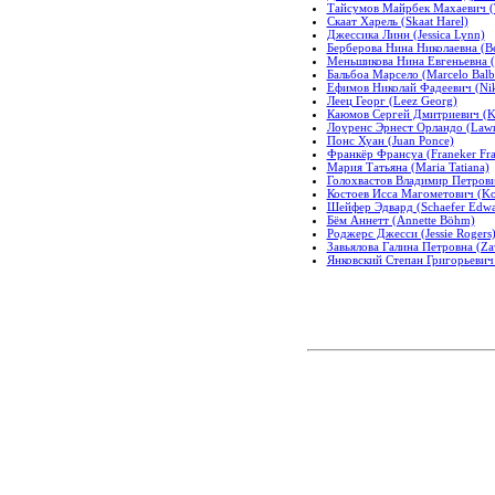
Тайсумов Майрбек Махаевич (
Скаат Харель (Skaat Harel)
Джессика Линн (Jessica Lynn)
Берберова Нина Николаевна (Be
Меньшикова Нина Евгеньевна (
Бальбоа Марсело (Marcelo Balb
Ефимов Николай Фадеевич (Nik
Леец Георг (Leez Georg)
Каюмов Сергей Дмитриевич (Ka
Лоуренс Эрнест Орландо (Lawre
Понс Хуан (Juan Ponce)
Франкёр Франсуа (Franeker Fra
Мария Татьяна (Maria Tatiana)
Голохвастов Владимир Петрович
Костоев Исса Магометович (Ko
Шейфер Эдвард (Schaefer Edwa
Бём Аннетт (Annette Böhm)
Роджерс Джесси (Jessie Rogers
Завьялова Галина Петровна (Zav
Янковский Степан Григорьевич 