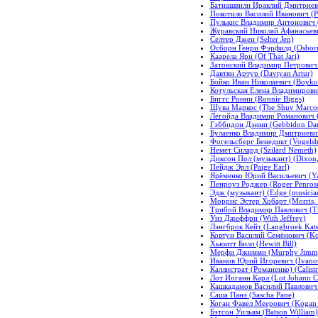
Батиашвили Ираклий Дмитриевич 
Покотило Василий Иванович (Po
Пулькис Владимир Антонович (P
Журавский Николай Афанасьеви
Селтер Джен (Selter Jen)
Осборн Генри Фэрфилд (Osborn,
Каарела Яри (Of That Jari)
Затонский Владимир Петрович (
Давтян Артур (Davtyan Artur)
Бойко Иван Николаевич (Boyko
Котульская Елена Владимировна
Биггс Ронни (Ronnie Biggs)
Шува Маркос (The Shuv Marco
Легойда Владимир Романович (
Гэббидон Дэнни (Gebbidon Da
Булаенко Владимир Дмитриевич 
Фогельсберг Бенедикт (Vogelsb
Немет Силард (Szilard Nemeth)
Диксон Пол (музыкант) (Dixon, 
Пейдж Эрл (Paige Earl)
Ярёменко Юрий Васильевич (Ya
Пенроуз Роджер (Roger Penros
Эдж (музыкант) (Edge (musicia
Моррис Эстер Хобарт (Morris, 
Трибой Владимир Павлович (Tri
Уиз Джеффри (With Jeffrey)
Лэнгброк Кейт (Langbroek Kat
Ковтун Василий Семёнович (Kov
Хьюитт Билл (Hewitt Bill)
Мерфи Джимми (Murphy Jimm
Иванов Юрий Игоревич (Ivanov
Каллистрат (Романенко) (Calist
Лот Иоганн Карл (Lot Johann C
Кашкадамов Василий Павлович 
Саша Панэ (Sascha Pane)
Коган Фавел Меерович (Kogan 
Бэтсон Уильям (Batson William)