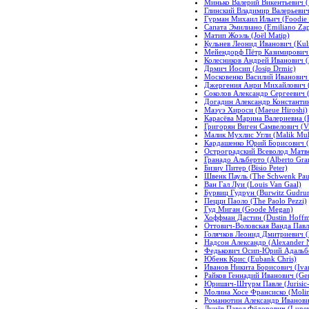
Минько Валерий Викентьевич (V
Глинский Владимир Валерьевич (
Гурман Михаил Ильич (Foodie M
Сапата Эмилиано (Emiliano Zap
Матип Жоэль (Joël Matip)
Кульнев Леонид Иванович (Kul
Мейендорф Пётр Казимирович (
Колесников Андрей Иванович (
Дрмич Йосип (Josip Drmic)
Московенко Василий Иванович (
Джергения Анри Михайлович (T
Соколов Александр Сергеевич (м
Догадин Александр Константин
Маэуэ Хироси (Maeue Hiroshi)
Карасёва Марина Валериевна (K
Григорян Виген Самвелович (Vi
Малик Мухлис Угли (Malik Muhl
Кардашенко Юрий Борисович (
Остроградский Всеволод Матве
Гранадо Альберто (Alberto Gra
Бизиу Питер (Bisio Peter)
Швенк Пауль (The Schwenk Pau
Ван Гал Луи (Louis Van Gaal)
Бурвиц Гудрун (Burwitz Gudru
Пецци Паоло (The Paolo Pezzi)
Гуд Миган (Goode Megan)
Хоффман Дастин (Dustin Hoff
Оттович-Воловская Ванда Павло
Голячков Леонид Дмитриевич (H
Надсон Александр (Alexander 
Федькович Осип-Юрий Адальбер
Юбенк Крис (Eubank Chris)
Иванов Никита Борисович (Ivan
Райков Геннадий Иванович (Gen
Юришич-Штурм Павле (Jurisic-
Молина Хосе Франсиско (Molina
Романютин Александр Иванович
Лунёв Павел Фёдорович (Lunev 