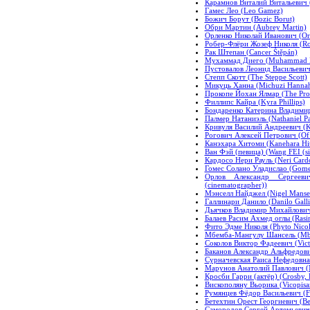
Карамнов Виталий Витальевич (K
Гамес Лео (Leo Gamez)
Божич Борут (Bozic Borut)
Обри Мартин (Aubrey Martin)
Орленко Николай Иванович (Orl
Робер-Флёри Жозеф Николя (Robe
Рак Штепан (Cancer Štěpán)
Мухаммад Диего (Muhammad 
Пустовалов Леонид Васильевич (
Степп Скотт (The Steppe Scott)
Микуць Ханна (Michuzi Hanna
Прокопе Йохан Ялмар (The Pro
Филлипс Кайра (Kyra Phillips)
Бондаренко Катерина Владимир
Палмер Натаниэль (Nathaniel P
Кривуля Василий Андреевич (Kr
Рогович Алексей Петрович (Of 
Канэхара Хитоми (Kanehara Hi
Ван Фэй (певица) (Wang FEI (si
Кардосо Нери Рауль (Neri Card
Гомес Солано Уладислао (Gomez
Орлов Александр Сергеевич
(cinematographer))
Мэнселл Найджел (Nigel Mansel
Галлинари Данило (Danilo Galli
Дьячков Владимир Михайлович 
Балаев Расим Ахмед оглы (Rasi
Фито Эдме Николя (Phyto Nico
Мбемба-Мангулу Шансель (Mb
Соколов Виктор Фадеевич (Vict
Баканов Александр Альфредови
Сурначевская Раиса Нефедовна
Марунов Анатолий Павлович (M
Кросби Гарри (актёр) (Crosby, H
Вискополяну Вьорика (Vicopisan
Румянцев Фёдор Васильевич (Fe
Бетехтин Орест Георгиевич (Bet
Самородов Сергей Артемьевич