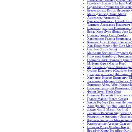
Гальбьяти Итало (The Italo Galb
Садальский Станислав Юрьевич (
Безденежных Игорь Игоревич (C
Манн Дэниэл (Daniel Mann)
Арменчик (Armenchik)
Вресвик Корнелис (Fresvik Corn
Татищев Александр Иванович (T
Шашкин Дмитрий Николаевич (S
Борау Хосе Луис (Borau Jose Lu
Проске Дженн (Jenn Proske)
Харитонова Галина Борисовна (
Камачо Эдгар (Edgar Camacho
Хар-Цион Меир (Har-Zion Mei
Саа Луи (Louis Saha)
Маньшин Василий Петрович (Man
Прахалад Коимбатур Кришнарао 
Смирнов Олег Игоревич (Smirn
Мэфлин Курт (Maplin Kurt)
Мартинович Денис Александров
Стокли Шарлотта (Charlotte Sto
Дилоренцо Томас (Dilorenzo T
Харченко Виктор Иванович (Kha
Тичинович Марио (Tičinović M
Эрнандес Абель (Abel Hernande
Глазунов Григорий Иванович (G
Финш Отто (Finsh Otto)
Стаценко Василий Ефимович (St
Грасси Марко (Marco Grassi)
Янкун Герберт (Yankun Herbert
Халл Джейн Ди (Hull, Jane Dee
Дауди Чва II (Дауди Чва II в)
Лещинин Василий Андреевич (L
Кваррасино Антонио (Quarraci
Круглов Григорий Михайлович 
Клемерсон де Араужо Соарес (C
Нильсен Рогер (Nielsen Roger)
Бродфут Кирк (Broadfoot Kirk)