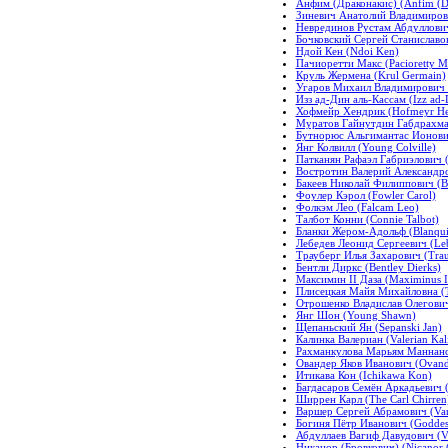
Анфим (Драконакис) (Anfim (D
Зиневич Анатолий Владимирович
Неврединов Рустам Абдуллович
Бочковский Сергей Станиславов
Ндой Кен (Ndoi Ken)
Пачиоретти Макс (Pacioretty M
Круль Жермена (Krul Germain)
Угаров Михаил Владимирович (
Изз ад-Дин аль-Кассам (Izz ad-
Хофмейр Хендрик (Hofmeyr He
Муратов Гайнутдин Габдрахман
Бутнорюс Альгимантас Ионович 
Янг Колвилл (Young Colville)
Патканян Рафаэл Габриэлович (P
Востротин Валерий Александров
Бакеев Николай Филиппович (Ba
Фоулер Кэрол (Fowler Carol)
Фолкэм Лео (Falcam Leo)
Талбот Конни (Connie Talbot)
Бланки Жером-Адольф (Blanqui
Лебедев Леонид Сергеевич (Leb
Трауберг Илья Захарович (Trau
Бентли Диркс (Bentley Dierks)
Максимин II Даза (Maximinus I
Плисецкая Майя Михайловна (Th
Отрошенко Владислав Олегович 
Янг Шон (Young Shawn)
Щепаньский Ян (Sepanski Jan)
Калинка Валериан (Valerian Kal
Рахманкулова Марьям Маннан
Овандер Яков Иванович (Ovande
Итикава Кон (Ichikawa Kon)
Багдасаров Семён Аркадьевич 
Ширрен Карл (The Carl Chirren
Варшер Сергей Абрамович (Var
Богиня Пётр Иванович (Goddess
Абдуллаев Вагиф Давудович (Va
Никанор (Бровкович) (Nicanor 