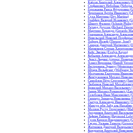
Клёсов Анатолий Алексеевич (H
Стефанович Небойша (Nebojsa S
Горожаева Раиса Фёдоровна (G
Черепанов Артём Иванович (Ch
Суха Мартина (Dry Martina)
Грайфер Валерий Исаакович (Gre
Шмитт Филипп (Schmitt Philip)
Ричард Доусон (Richard Dawso
Мартино Херардо (Gerardo Mar
Грацианов Александр Алексееви
Никольский Николай Порфирьеви
Тойрер Йозеф (Theurer, Josef)
Синцов Дмитрий Матвеевич (Dm
Марковцев Степан Харитонович
Кейс Эвелин (Evelyn Keyes)
Кобылин Александр Александро
Эрнст Людвиг (герцог Померани
Хэмел Вероника (Hamill Veroni
Вестермарк Эдвард (Westermar
Штарк Вольфганг (Wolfgang St
Молчанова Екатерина Ивановна 
Жемчужников Михаил Николаев
Самойлов Пётр Сергеевич (Samoi
Любимов Николай Михайлович 
Брянский Михаил Васильевич (B
Занин Михаил Романович (Zani
Голобоков Иван Максимович (G
Гиппиус Зинаида Николаевна (G
Ткачук Александр Иванович (Tk
Мансур ибн Зайд аль-Нахайян 
Моллов Русчу Георгиевич (Mall
Зродников Анатолий Васильеви
Лефевр Раймон (Raymond Lefe
Гусев Кирилл Владимирович (Gu
Гауэрс Уильям Тимоти (Gowers
Житников Дмитрий Валерьевич (
Кондратов Анатолий Николаевич