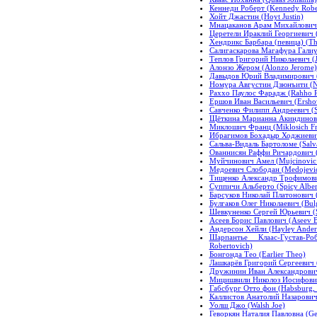
Кеннеди Роберт (Kennedy Robe
Хойт Джастин (Hoyt Justin)
Мнацаканов Арам Михайлович 
Церетели Ираклий Георгиевич (Ir
Хендрикс Барбара (певица) (The
Салигаскарова Магафура Галиулл
Теплов Григорий Николаевич (J
Алонзо Жером (Alonzo Jerome)
Давыдов Юрий Владимирович (
Номура Августин Дзюнъити (No
Раххо Паулос Фарадж (Rahho Pa
Ершов Иван Васильевич (Ershov,
Савченко Филипп Андреевич (Sa
Щёткина Марианна Акиндиновна
Миклошич Франц (Miklosich Fr
Ибрагимов Бохадыр Ходжиевич 
Сальва-Видаль Бартоломе (Salv
Ованнисян Раффи Ричардович (R
Муйчинович Амел (Mujcinovic 
Медоевич Слободан (Medojevic
Тищенко Александр Трофимович
Суппичи Альберто (Spicy Alber
Барсуков Николай Платонович (B
Булгаков Олег Николаевич (Bul
Шевкуненко Сергей Юрьевич (
Асеев Борис Павлович (Aseev B
Андерсон Хейли (Hayley Ander
Шарпантье Клаас-Густав-Ро
Robertovich)
Бонгонда Тео (Earlier Theo)
Лашкарёв Григорий Сергеевич (
Дружинин Иван Александрович 
Мицишвили Николоз Иосифович (
Габсбург Отто фон (Habsburg, 
Каллистов Анатолий Назарович (
Уолш Джо (Walsh Joe)
Геворкян Наталия Павловна (Ge