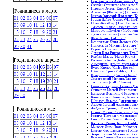
Герк Анатолий Анатольевич (He
Скарбек Станислав (Stanislaw S
Парсонс Эстель (Estelle Parsons
Родившиеся в марте
Афанасий (Феохарус) (Athanasi
Кислов Григорий Яковлевич (Ki
01
02
03
04
05
06
07
Гомеш Найде (Gomes Will Find
Обам Жан-Илер (The Obamas Jea
08
09
10
11
12
13
14
Такстер Филлис (Taxter Phillies
Макговерн Джеймс (McGovern 
15
16
17
18
19
20
21
Джонатан Гудлак (Jonathan Go
Фокс Колин (Colin Fox)
22
23
24
25
26
27
28
Керпельман Ефим Львович (Ker
Пономарёв Михаил Петрович (P
29
30
31
Воронов Николай Павлович (Vo
Дёмин Илья Викторович (Ilya 
Крейчи Марек (Marek Krejci)
Родившиеся в апреле
Росалес Роберто (Roberto Rosal
Ахмадиева Дильназ Муратовна 
01
02
03
04
05
06
07
Бузер Карлос (Carlos Boozer)
Нёльтинг Эрик (Melting Eric)
08
09
10
11
12
13
14
Кумар Шалини (Kumar Shalini)
Людоговский Михаил Львович (
15
16
17
18
19
20
21
Торн Кэлли (Callie Thorne)
Северин Владимир Гайевич (Sev
22
23
24
25
26
27
28
Спиридов Матвей Григорьевич 
Елизаров Владимир Фёдорович (
29
30
Комаровский Леопольд Викенть
Шпиллер Наталья Дмитриевна (Sp
Азаров Евгений Александрович 
Файджес Орландо (Figes Orlan
Родившиеся в мае
Синько Михаил Семёнович (Sin
01
02
03
04
05
06
07
Кирилл (Патриарх Московский) 
Гимза Густав (Gustav Giemsa)
08
09
10
11
12
13
14
Кастильо Рамон (Ramon Castill
Маковец Имре (Imre Makovec)
15
16
17
18
19
20
21
Виллие Яков Васильевич (Willie
Зварич Роман Михайлович (Zv
22
23
24
25
26
27
28
Баталов Алексей Владимирович (