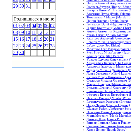
Петров Алексей Андреевич (Pet
29
30
31
Рюппель Эдуард (Ruppel Eduar
Гусаров Николай Николаевич (Gu
Валентин Пауло (Paulo Valentin
Томашевский Марек (Marek To
Родившиеся в июне
Пуччи Эмилио (Emilio Pucci)
Гончаров Юрий Фёдорович (Yu
01
02
03
04
05
06
07
Гедина Кристиан (Gedina Christ
Кошель Антонина Владимировна
08
09
10
11
12
13
14
Кусао Такэси (Kusao Takeshi)
Казанцев Анатолий Алексеевич 
15
16
17
18
19
20
21
Чернов Михаил Александрович (
22
23
24
25
26
27
28
Байден Джо (Joe Biden)
Молотков Глеб Владимирович (
29
30
Русу Игорь Михайлович (Igor R
Алан Берков (Alan Berkov)
Уразаев Эдуард Каирханович (
Хайдельбах Каспар (The Caspar
Аскерова Гюльтекин Мелик кызы 
Медведь Михаил Денисович (Be
Лорье Уилфрид (Wilfrid Laurier
Яковлев Игорь Николаевич (деяте
Сюзюмов Михаил Яковлевич (Su
Матраи Шандор (Matrai Sandor
Булыкин Дмитрий Олегович (Bu
Червинская Наталия Михайловна
Фёдоров Евграф Евграфович (F
Николаи Виллем (Nicolai, Wille
Галванаускас Эрнестас (Ernesta
Осгуд Чарльз (Charles Osgood)
Шульце-Бойзен Либертас (Schul
Потанина Елена Александровна 
Монк Мередит (Monk Meredith
Джоану Фил (Joanna Phil)
Риндер Фридль (Render Fridley
Салищев Константин Алексеевич 
Хэвок Дэйви (Havok Davey)