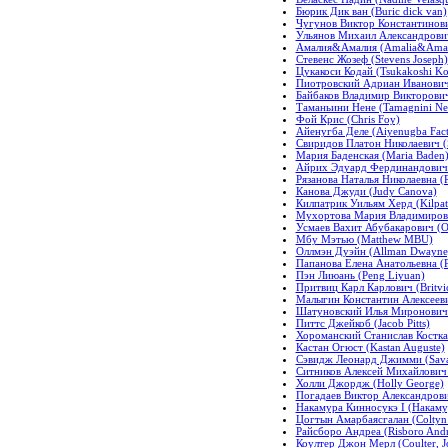
Бюрик Дик ван (Buric dick van)
Чугунов Виктор Константинович
Ульянов Михаил Александрович 
Амалия&Амалия (Amalia&Amal
Стевенс Жозеф (Stevens Joseph)
Цукакоси Кодай (Tsukakoshi Ko
Пиотровский Адриан Иванович 
Байбаков Владимир Викторович 
Таманьини Нене (Tamagnini Ne
Фой Крис (Chris Foy)
Айенугба Деле (Aiyenugba Fact
Свиридов Платон Николаевич (S
Мария Баденская (Maria Baden
Айрих Эдуард Фердинандович (
Рязанова Наталья Николаевна (R
Канова Джуди (Judy Canova)
Килпатрик Уильям Херд (Kilpatr
Мухортова Мария Владимировн
Усмаев Вахит Абубакарович (O
Мбу Мэтью (Matthew MBU)
Оллмэн Дуэйн (Allman Dwayne
Папанова Елена Анатольевна (P
Пэн Лиюань (Peng Liyuan)
Притвиц Карл Карлович (Britvic
Малыгин Константин Алексеевич
Шатуновский Илья Миронович 
Питтс Джейкоб (Jacob Pitts)
Хороманский Станислав Костка 
Кастан Огюст (Kastan Auguste)
Сэвидж Леонард Джимми (Sava
Ситников Алексей Михайлович (
Холли Джордж (Holly George)
Погадаев Виктор Александрович
Накамура Кинносукэ I (Накаму
Цогтын Амарбаясгалан (Coltyn
Райсборо Андреа (Risboro Andr
Коултер Джон Мерл (Coulter, J