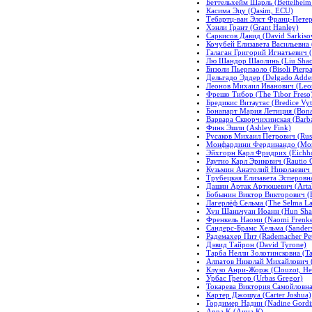
Беттельхейм Шарль (Bettelheim 
Касима Эцу (Qasim, ECU)
Тебартц-ван Элст Франц-Петер (
Хэнли Грант (Grant Hanley)
Саркисов Давид (David Sarkiso
Кочубей Елизавета Васильевна 
Галаган Григорий Игнатьевич (
Лю Шандор Шаолинь (Liu Shaol
Бизоли Пьерпаоло (Bisoli Pierpa
Дельгадо Эддер (Delgado Adde
Леонов Михаил Иванович (Leon
Фрешо Тибор (The Tibor Freso
Бредикис Витаутас (Bredice Vyt
Бонапарт Мария Летиция (Bonapa
Варвара Скворчихинская (Barba
Финк Эшли (Ashley Fink)
Русаков Михаил Петрович (Rusa
Монфардини Фердинандо (Monf
Эйхгорн Карл Фридрих (Eichhor
Раутио Карл Эрикович (Rautio C
Кузьмин Анатолий Николаевич (
Трубецкая Елизавета Эсперовна 
Дашян Артак Артюшевич (Artak
Бобынин Виктор Викторович (Ba
Лагерлёф Сельма (The Selma La
Хун Шаньчуан Иоанн (Hun Sha
Френкель Наоми (Naomi Frenke
Сандерс-Брамс Хельма (Sander
Радемахер Пит (Rademacher Pet
Дэвид Тайрон (David Tyrone)
Тарба Нелли Золотинсковна (Tar
Алпатов Николай Михайлович (
Клузо Анри-Жорж (Clouzot, He
Урбас Грегор (Urbas Gregor)
Токарева Виктория Самойловна 
Картер Джошуа (Carter Joshua)
Гордимер Надин (Nadine Gordi
Anna K (Анна К)