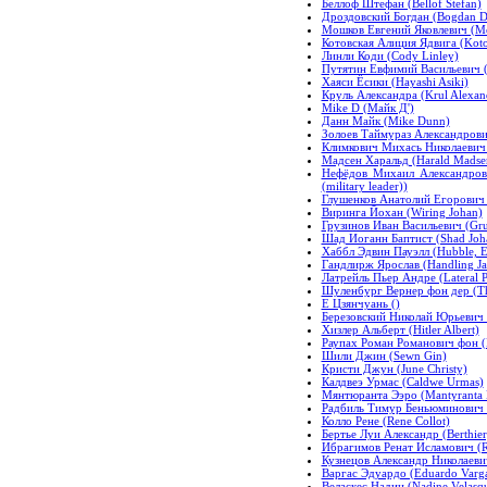
Беллоф Штефан (Bellof Stefan)
Дроздовский Богдан (Bogdan D
Мошков Евгений Яковлевич (M
Котовская Алиция Ядвига (Kotov
Линли Коди (Cody Linley)
Путятин Евфимий Васильевич (P
Хаяси Ёсики (Hayashi Asiki)
Круль Александра (Krul Alexan
Mike D (Майк Д')
Данн Майк (Mike Dunn)
Золоев Таймураз Александрови
Климкович Михась Николаевич 
Мадсен Харальд (Harald Madse
Нефёдов Михаил Александрович
(military leader))
Глушенков Анатолий Егорович 
Виринга Йохан (Wiring Johan)
Грузинов Иван Васильевич (Gru
Шад Иоганн Баптист (Shad Joha
Хаббл Эдвин Пауэлл (Hubble, E
Гандлирж Ярослав (Handling Ja
Латрейль Пьер Андре (Lateral P
Шуленбург Вернер фон дер (The
Е Цзянчуань ()
Березовский Николай Юрьевич (
Хизлер Альберт (Hitler Albert)
Раупах Роман Романович фон 
Шили Джин (Sewn Gin)
Кристи Джун (June Christy)
Калдвеэ Урмас (Caldwe Urmas)
Мянтюранта Ээро (Mantyranta 
Радбиль Тимур Беньюминович (
Колло Рене (Rene Collot)
Бертье Луи Александр (Berthier
Ибрагимов Ренат Исламович (Re
Кузнецов Александр Николаевич
Варгас Эдуардо (Eduardo Varga
Веласкес Надин (Nadine Velasq