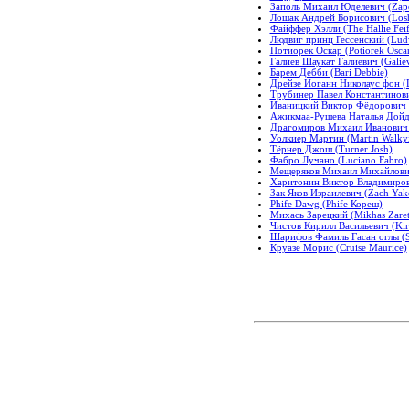
Заполь Михаил Юделевич (Zapo
Лошак Андрей Борисович (Los
Файффер Хэлли (The Hallie Feif
Людвиг принц Гессенский (Ludwi
Потиорек Оскар (Potiorek Osca
Галиев Шаукат Галиевич (Galiev
Барем Дебби (Bari Debbie)
Дрейзе Иоганн Николаус фон (D
Трубинер Павел Константинович
Иваницкий Виктор Фёдорович (I
Ажикмаа-Рушева Наталья Дойд
Драгомиров Михаил Иванович (
Уолкиер Мартин (Martin Walkyi
Тёрнер Джош (Turner Josh)
Фабро Лучано (Luciano Fabro)
Мещеряков Михаил Михайлович 
Харитонин Виктор Владимирович
Зак Яков Израилевич (Zach Yako
Phife Dawg (Phife Кореш)
Михась Зарецкий (Mikhas Zaret
Чистов Кирилл Васильевич (Kiril
Шарифов Фамиль Гасан оглы (Sh
Круазе Морис (Cruise Maurice)