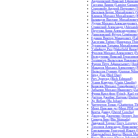
Андреевский Николай Ефимович
Гассама Ламин (Lamine Gassam
Старовойт Андрей Петрович (St
Васильев Борис Михайлович (Vas
Климов Михаил Михайлович (Kl
Балавадзе Вахтанг Михайлович 
Дудин Михаил Александрович (
Ставиский Александр (Alexande
Пругова Анна Александровна (
Даниловский Фёдор Семёнович 
Едакин Виктор Макарович (Eak
Хасэгава Тиёно (Hasegawa Thi
Туранская Татьяна Михайловна 
Уэйкфилд Риз (Wakefield Reese
Фролов Михаил Алексеевич (Fro
Володченко Николай Герасимов
Теллингер Вильгельм Павлович (
Фарин Пётр Афанасьевич (Ansh
Макаров Михаил Алексеевич (M
Нильссон Гуннар (Gunnar Nilss
Бёрд Дэн (Bird Dan)
Рич Эдмунд (Rich Edmund)
Усаин Клаудио (Usain Claudio)
Кошелев Михаил Тимофеевич (K
Забылин Михаил Иванович (Zabe
Фриш Карл фон (Frisch, Karl v
Даттон Джеймс Патрик (Dutton 
Ху Яобан (Hu Joban)
Чаттертон Томас (Chatterton T
Мент Пим ван де (Ment PIM va
Конча Давид (David Concha)
Джордан Джереми (Jeremy Jor
Симада Бин (Bin Shimada)
Лавджой Терри (Terry Lovejoy
Тихонов Александр Николаевич (
Емельяненко Григорий Ильич (E
Мандельброт Бенуа (Benoit Man
Кваас Йоханна (Quaas Johanna)