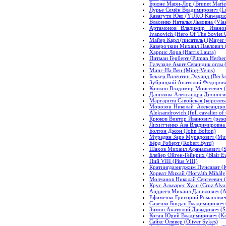
Брюне Мари-Лор (Brunet Marie
Лурье Семён Владимирович (Lu
Кавагути Юко (YUKO Kawaguc
Власенко Наталья Львовна (Vlas
Артамонов Владимир Иванов
Ivanovich (Hero Of The Soviet 
Майер Карл (писатель) (Mayer C
Каверочкин Михаил Павлович (
Харрис Лора (Harris Laura)
Питман Герберт (Pitman Herber
Гулузаде Амит Севиндик оглы (
Минг-На Вен (Ming-Veins)
Беккер Валентин Эдуард (Becke
Зубрицкий Анатолий Фёдорович
Кошкин Владимир Моисеевич (C
Данилова Александра Дионисиев
Маргарита Савойская (королева
Морозов Николай Александров
Aleksandrovich (full cavalier of 
Крюков Виктор Иванович (режис
Лихитченко Аза Владимировна (
Болтон Джон (John Bolton)
Мурадян Зарэ Мурадович (Mura
Бёрд Роберт (Robert Byrd)
Шахов Михаил Афанасьевич (Sh
Блейер Ойген-Гейнрих (Blair E
Пий VIII (Pius VIII)
Кратингдаэнгджим Пунсават (K
Хорват Михай (Horváth Mihály
Молчанов Николай Сергеевич (M
Крус Альварес Хуан (Cruz Alvar
Андреев Михаил Данилович (An
Ефименко Григорий Романович
Савенко Богдан Владимирович 
Зимон Анатолий Давыдович (Si
Коган Юрий Владимирович (Ko
Сайкс Оливер (Oliver Sykes)