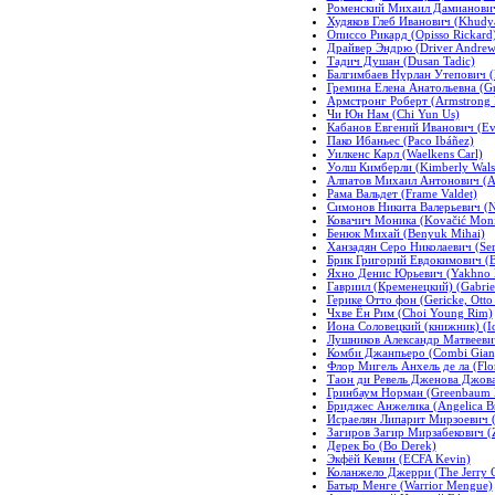
Роменский Михаил Дамианович
Худяков Глеб Иванович (Khudy
Описсо Рикард (Opisso Rickard
Драйвер Эндрю (Driver Andrew
Тадич Душан (Dusan Tadic)
Балгимбаев Нурлан Утепович (
Гремина Елена Анатольевна (Gre
Армстронг Роберт (Armstrong 
Чи Юн Нам (Chi Yun Us)
Кабанов Евгений Иванович (E
Пако Ибаньес (Paco Ibáñez)
Уилкенс Карл (Waelkens Carl)
Уолш Кимберли (Kimberly Wals
Алпатов Михаил Антонович (Al
Рама Вальдет (Frame Valdet)
Симонов Никита Валерьевич (Ni
Ковачич Моника (Kovačić Moni
Бенюк Михай (Benyuk Mihai)
Ханзадян Серо Николаевич (Se
Брик Григорий Евдокимович (B
Яхно Денис Юрьевич (Yakhno 
Гавриил (Кременецкий) (Gabrie
Герике Отто фон (Gericke, Otto
Чхве Ён Рим (Choi Young Rim)
Иона Соловецкий (книжник) (Ion
Лушников Александр Матвеевич
Комби Джанпьеро (Combi Gian
Флор Мигель Анхель де ла (Flor
Таон ди Ревель Дженова Джован
Гринбаум Норман (Greenbaum
Бриджес Анжелика (Angelica Br
Исраелян Липарит Мирзоевич (Is
Загиров Загир Мирзабекович (Z
Дерек Бо (Bo Derek)
Экфёй Кевин (ECFA Kevin)
Коланжело Джерри (The Jerry C
Батыр Менге (Warrior Mengue)