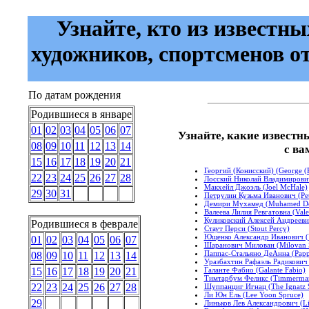
Узнайте, кто из известны
художников, спортсменов о
По датам рождения
Родившиеся в январе
01
02
03
04
05
06
07
Узнайте, какие известн
08
09
10
11
12
13
14
с ва
15
16
17
18
19
20
21
Георгий (Конисский) (George (
22
23
24
25
26
27
28
Лосский Николай Владимирович
Макхейл Джоэль (Joel McHale)
29
30
31
Петрулин Кузьма Иванович (Pet
Демири Мухамед (Muhamed De
Валеева Лилия Ревгатовна (Valee
Куликовский Алексей Андреевич
Родившиеся в феврале
Стаут Перси (Stout Percy)
Ющенко Александр Иванович (
01
02
03
04
05
06
07
Шаранович Милован (Milovan Š
Паппас-Стальяно ДеАнна (Pappa
08
09
10
11
12
13
14
Уразбахтин Рафаэль Радикович 
Галанте Фабио (Galante Fabio)
15
16
17
18
19
20
21
Тимтарбум Феликс (Timmerman
22
23
24
25
26
27
28
Шуппанциг Игнац (The Ignatz 
Ли Юн Ёль (Lee Yoon Spruce)
29
Линьков Лев Александрович (Li