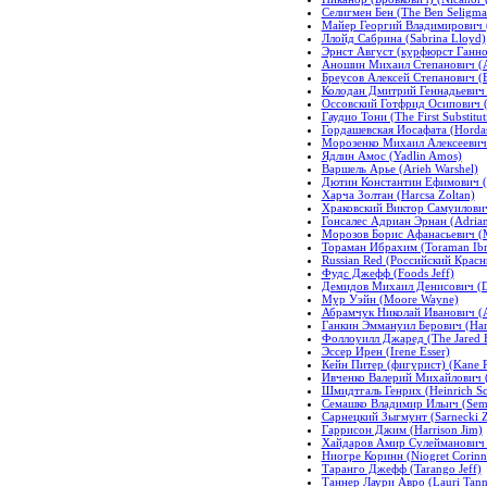
Селигмен Бен (The Ben Seligma
Майер Георгий Владимирович (
Ллойд Сабрина (Sabrina Lloyd)
Эрнст Август (курфюрст Ганнове
Аношин Михаил Степанович (An
Бреусов Алексей Степанович (B
Колодан Дмитрий Геннадьевич 
Оссовский Готфрид Осипович (O
Гаудио Тони (The First Substit
Гордашевская Иосафата (Hordas
Морозенко Михаил Алексеевич 
Ядлин Амос (Yadlin Amos)
Варшель Арье (Arieh Warshel)
Дютин Константин Ефимович (D
Харча Золтан (Harcsa Zoltan)
Храковский Виктор Самуилович 
Гонсалес Адриан Эрнан (Adrian
Морозов Борис Афанасьевич (M
Тораман Ибрахим (Toraman Ib
Russian Red (Российский Красн
Фудс Джефф (Foods Jeff)
Демидов Михаил Денисович (De
Мур Уэйн (Moore Wayne)
Абрамчук Николай Иванович (A
Ганкин Эммануил Берович (Han
Фоллоуилл Джаред (The Jared F
Эссер Ирен (Irene Esser)
Кейн Питер (фигурист) (Kane Pe
Ивченко Валерий Михайлович (
Шмидтгаль Генрих (Heinrich Sc
Семашко Владимир Ильич (Sema
Сарнецкий Зыгмунт (Sarnecki 
Гаррисон Джим (Harrison Jim)
Хайдаров Амир Сулейманович (
Ниогре Коринн (Niogret Corinn
Таранго Джефф (Tarango Jeff)
Таннер Лаури Авро (Lauri Tann