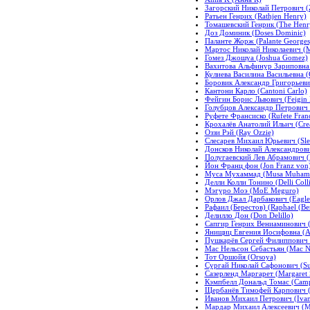
Загорский Николай Петрович (Z
Ратьен Генрих (Rathjen Henry)
Томашевский Генрик (The Henr
Доз Доминик (Doses Dominic)
Паланте Жорж (Palante Georges
Мартос Николай Николаевич (Ma
Гомез Джошуа (Joshua Gomez)
Вахитова Альфинур Зариповна (
Кулиева Василина Васильевна (G
Боровик Александр Григорьевич
Кантони Карло (Cantoni Carlo)
Фейгин Борис Львович (Feigin 
Голубцов Александр Петрович 
Руфете Франсиско (Rufete Franc
Крохалёв Анатолий Ильич (Creal
Оззи Рэй (Ray Ozzie)
Слесарев Михаил Юрьевич (Sles
Донсков Николай Александрови
Полугаевский Лев Абрамович (
Йон Франц фон (Jon Franz von
Муса Мухаммад (Musa Muham
Делли Колли Тонино (Delli Colli
Мэгуро Моэ (MoE Meguro)
Орлов Джал Дарбакович (Eagle
Рафаил (Берестов) (Raphael (Be
Делилло Дон (Don Delillo)
Сапгир Генрих Вениаминович (
Янищиц Евгения Иосифовна (An
Пушкарёв Сергей Филиппович (P
Мас Нельсон Себастьян (Mac Ne
Тот Оршойя (Orsoya)
Сургай Николай Сафонович (Sur
Сазерленд Маргарет (Margaret 
Кэмпбелл Дональд Томас (Camp
Щербанёв Тимофей Карпович (S
Иванов Михаил Петрович (Ivano
Мардар Михаил Алексеевич (Ma