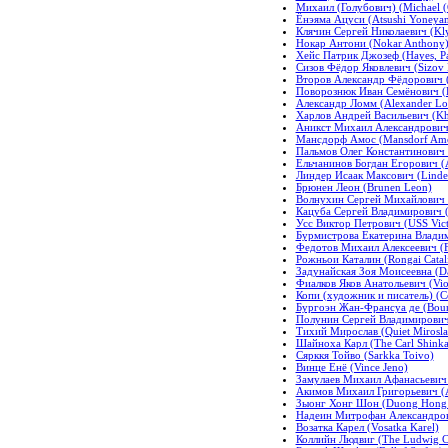
Михаил (Голубович) (Michael (
Ёнэяма Ацуси (Atsushi Yoneya
Клячин Сергей Николаевич (Kly
Нокар Антони (Nokar Anthony
Хейс Патрик Джозеф (Hayes, Pa
Сизов Фёдор Яковлевич (Sizov 
Второв Александр Фёдорович (V
Поворознюк Иван Семёнович (
Александр Ломм (Alexander L
Харлов Андрей Васильевич (Kha
Аникст Михаил Александрович (
Мансдорф Амос (Mansdorf Am
Пальмов Олег Константинович (
Ельчанинов Богдан Егорович (
Линдер Исаак Максович (Linder
Брюнен Леон (Brunen Leon)
Волнухин Сергей Михайлович (
Кацуба Сергей Владимирович (K
Усс Виктор Петрович (USS Vict
Бурмистрова Екатерина Владими
Федотов Михаил Алексеевич (Fe
Рожньои Каталин (Rongai Catal
Задунайская Зоя Моисеевна (D
Фиалков Яков Анатольевич (Viol
Копи (художник и писатель) (Cop
Бургоэн Жан-Франсуа де (Bourg
Полунин Сергей Владимирович (
Тихий Мирослав (Quiet Mirosla
Шайноха Карл (The Carl Shinka
Сярккя Тойво (Sarkka Toivo)
Винце Енё (Vince Jeno)
Замулаев Михаил Афанасьевич (
Акимов Михаил Григорьевич (A
Зыонг Хонг Шон (Duong Hong 
Надеин Митрофан Александрови
Возатка Карел (Vosatka Karel)
Коллийн Людвиг (The Ludwig Co