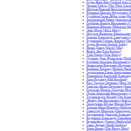
Годар Жан-Люк (Godard Jean-L
Чернаи Тибор (The Tibor Csern
Шатров Николай Константинович
Романюк Михаил Фёдорович (R
Гусейнов Гасан Аббас оглы (Hu
Антоневский Рафал (Antoniewsk
Горбатко Виктор Васильевич (Go
Макарем Ширази (Makarem Shir
Элис Мэри (Alice Mary)
Петухов Валентин Афанасьевич (
Гезалов Александр Самедович (
Рудницкий Степан Львович (Ste
Тедер Индрек (Indrek Teder)
Вилья Давид (David Villa)
Копач Эва (Ewa Kopacz)
Уайз Генри (Wise Henry)
Дуэньяс Диас Франсиско (Dueña
Еропкин Аполлон Васильевич (E
Пешехонов Владимир Игоревич 
Брайнин Харальд (Brainin Hara
Задорожная Елена Анатольевна 
Рощанинов Анатолий Александр
Хилл Роуленд (Hill Rowland)
Расс Теодор Саулович (Russ Th
Самсонс Вилис Петрович (Samson
Горгисян Мовсес (Gorgian Mov
Лукин Анатолий Викторович (A
Трумпельдор Иосиф (The Josep
Эйтвид Лев Васильевич (Atid L
Захарченко-Шульц Мария Влади
Хлопин Иван Никитич (Khlopin 
Главоггер Михаэль (Glawogger 
Ендовицкий Дмитрий Александр
Бодряшов Александр Тимофееви
Бедингфилд Дэниел (Bedingfiel
Смит Эндрю (Smith Andrew)
Хинн Бенни (The Benny Hinn)