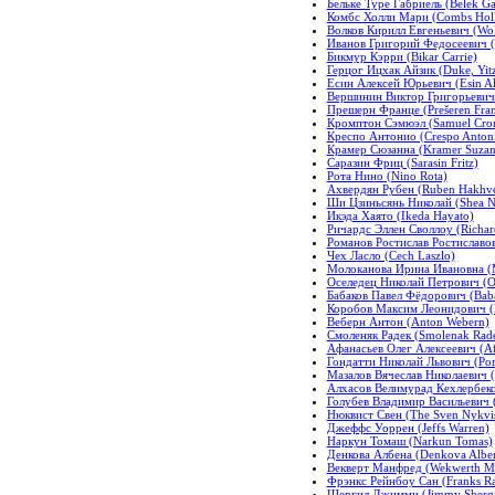
Бельке Туре Габриель (Belek Ga
Комбс Холли Мари (Combs Holl
Волков Кирилл Евгеньевич (Wolv
Иванов Григорий Федосеевич (G
Бикмур Кэрри (Bikar Carrie)
Герцог Ицхак Айзик (Duke, Yitz
Есин Алексей Юрьевич (Esin Al
Вершинин Виктор Григорьевич (
Прешерн Франце (Prešeren Fran
Кромптон Сэмюэл (Samuel Cro
Креспо Антонио (Crespo Anton
Крамер Сюзанна (Kramer Suzan
Саразин Фриц (Sarasin Fritz)
Рота Нино (Nino Rota)
Ахвердян Рубен (Ruben Hakhv
Ши Цзиньсянь Николай (Shea Ni
Икэда Хаято (Ikeda Hayato)
Ричардс Эллен Своллоу (Richar
Романов Ростислав Ростиславови
Чех Ласло (Cech Laszlo)
Молоканова Ирина Ивановна (M
Оселедец Николай Петрович (Ose
Бабаков Павел Фёдорович (Baba
Коробов Максим Леонидович (
Веберн Антон (Anton Webern)
Смоленяк Радек (Smolenak Rad
Афанасьев Олег Алексеевич (Af
Гондатти Николай Львович (Pond
Мазалов Вячеслав Николаевич (
Алхасов Велимурад Кехлербеков
Голубев Владимир Васильевич (
Нюквист Свен (The Sven Nykvis
Джеффс Уоррен (Jeffs Warren)
Наркун Томаш (Narkun Tomas)
Денкова Албена (Denkova Albe
Векверт Манфред (Wekwerth M
Фрэнкс Рейнбоу Сан (Franks R
Шергил Джимми (Jimmy Shergi