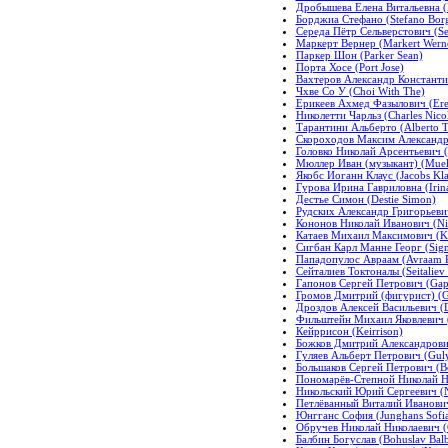
Дробышева Елена Витальевна (D
Борджиа Стефано (Stefano Borg
Середа Пётр Сельверстович (Ser
Маркерт Вернер (Markert Wern
Паркер Шон (Parker Sean)
Порта Хосе (Port Jose)
Вахтеров Александр Константи
Чхве Со У (Choi With The)
Ерикеев Ахмед Фазылович (Ere
Николетти Чарльз (Charles Nicol
Тарантини Альберто (Alberto Ta
Скороходов Максим Александр
Головко Николай Арсентьевич (
Мюллер Иван (музыкант) (Muelle
Якобс Иоганн Клаус (Jacobs Kla
Гурова Ирина Гавриловна (Irin
Дестье Симон (Destie Simon)
Рудских Александр Григорьевич
Кононов Николай Иванович (Ni
Катаев Михаил Максимович (Ka
Сигбан Карл Манне Георг (Sig
Пападопулос Авраам (Avraam 
Сейталиев Токтоналы (Seitaliev
Гапонов Сергей Петрович (Gapo
Громов Дмитрий (фигурист) (Gr
Дроздов Алексей Васильевич (D
Фильштейн Михаил Яковлевич (F
Кейррисон (Keirrison)
Божков Дмитрий Александрович
Гуляев Альберт Петрович (Gulya
Большаков Сергей Петрович (Bo
Пономарёв-Степной Николай Ник
Никольский Юрий Сергеевич (Ni
Петлёванный Виталий Иванович 
Юнгганс София (Junghans Sofi
Обручев Николай Николаевич (
Балбин Богуслав (Bohuslav Balb