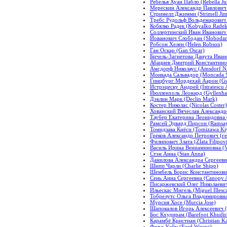
Ребелья Хуан Пабло (Rebella Ju
Мерескин Александр Павлович (
Стримелл Джимми (Strimell Ji
Требс Рудольф Вольдемарович 
Кобялко Радек (Kobyalko Radek
Соллертинский Иван Иванович (S
Йованович Слободан (Slobodan
Робсон Хелен (Helen Robson)
Ган Оскар (Gan Oscar)
Бичель-Загнетова Данута Иванов
Абациев Дмитрий Константинови
Амсдорф Николаус (Amsdorf Ni
Монкада Сальвадор (Moncada S
Гинцбург Мордехай Аарон (Gu
Истрэцеску Андрей (Istratescu
Йюлленхоль Леонард (Gyllenha
Дэклин Марк (Declin Mark)
Костер Николас (Nicolas Coster)
Хованский Вячеслав Александро
Таубер Екатерина Леонидовна (T
Рамсей Эдвард Пирсон (Ramsay
Томидзава Киёси (Tomizawa Ki
Греков Александр Петрович (ген
Филипович Злата (Zlata Filipovi
Василь Ирина Вениаминовна (Va
Стэн Анна (Stan Anna)
Данилова Александра Сергеевна
Шипп Чарли (Charlie Shipp)
Шембель Борис Константинович 
Сень Анна Сергеевна (Canopy 
Писаржевский Олег Николаевич 
Ильескас Мигель (Miguel Illesca
Тобрелутс Ольга Владимировна 
Мурсия Хосе (Murcia Jose)
Шаповалов Игорь Алексеевич (S
Бос Кхудирам (Barefoot Khudi
Карамбё Кристиан (Christian K
Форд Уэйн (Ford Wayne)