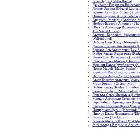
Роча Педро (Pedro Rocha)
Джубанов Владимир Вячеславов
Ласкер Эдуард (Eduard Lasker)
Конинг Хенк (футболист) (Konin
Ольша Тадеуш (Alisha Tadeusz)
Андерсон Мелоди (Anderson M
Имберт Баррера Антонио (The I
Обухов Александр Васильевич 
The Soviet Union))
Августа Каролина Брауншвейг
Wolfenbuttel)
Осборн Оззи (Ozzy Osbourne)
Долинго Борис Анатольевич (Do
Ефимов Лев Архипович (Lev Ef
Эюбов Рашад Элман оглы (Rash
Ляшко Олег Валерьевич (Lyashk
Кваттрочокке Микела (Quattroc
Куракин Павел (футболист) (Kur
Попко Мацей (Maciej Popko)
Чередник Иван Владимирович (C
Насутион Абдул Харис (Nasutio
Атаев Бозигит Атавович (Ataev 
Моци Космин (Cosmin Moţi)
Эюбов Рашад (Rashad Eyyubov
Стюарт Гилберт (Stuart Gilbert)
Лешкова Ольга Ивановна (Lesk
Маркус Александр Семёнович (
Берг Роберт Эдмундович (Berg
Юшунев Николай Лукич (Usanew
Плацериано Эуген (Placerank T
Пинчук Елена Леонидовна (Elen
Лэлли Джо (Joe Lally)
Кошкин Михаил Ильич (Cat Mich
Энгельгардт Владимир Александ