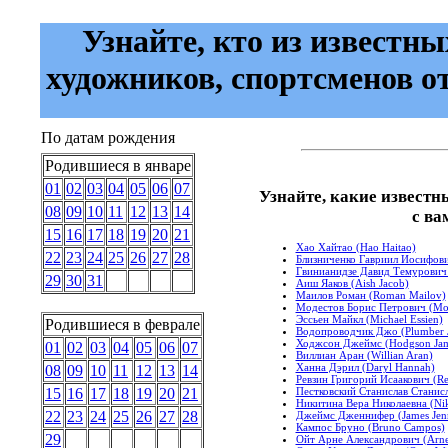
Узнайте, кто из известны
художников, спортсменов о
По датам рождения
Родившиеся в январе
01
02
03
04
05
06
07
Узнайте, какие известн
08
09
10
11
12
13
14
с ва
15
16
17
18
19
20
21
Хао Хайтао (Hao Haitao)
22
23
24
25
26
27
28
Близниченко Гавриил Иосифович 
Гвинианидзе Давид Темурович (
29
30
31
Аиш Яаков (Aish Jacob)
Маилов Роман (Roman Mailov)
Модестов Борис Петрович (Mode
Эссьен Майкл (Michael Essien)
Родившиеся в феврале
Водопроводчик Джо (Plumber 
Ходжсон Джеймс (Hodgson Jam
01
02
03
04
05
06
07
Виллиан Аран (Willian Aran)
Ханна Дэрил (Daryl Hannah)
08
09
10
11
12
13
14
Ревзин Григорий Исаакович (Re
Пестковский Станислав Станисла
15
16
17
18
19
20
21
Никитина Вера Николаевна (Niki
22
23
24
25
26
27
28
Джеймс Дженнифер (James Jenn
Кампос Бруно (Bruno Campos)
29
Ойт Арне Александрович (Arne