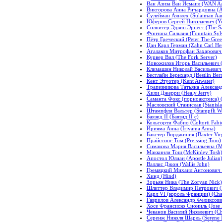
Ван Азиза Ван Исмаил (WAN Az
Викторова Анна Ричардовна (A
Сулейман Аянлех (Sulaiman Aa
Юферов Сергей Николаевич (Yu
Солпитер Эдвин Эрнест (The Sal
Фонтана Сильвия (Fountain Syl
Пётр Греческий (Peter The Gree
Цан Карл Герман (Zahn Carl H
Агалаков Митрофан Захарович 
Курвер Вил (The Fork Server)
Новожилов Игорь Васильевич (N
Климашин Николай Васильевич (
Бестлайн Бернхард (Bestlin Ber
Кент Этуотер (Kent Atwater)
Трапезникова Татьяна Александ
Хили Джерри (Healy Jerry)
Саманта Фокс (порноактриса) (S
Масловский Станислав (Stanisl
Штампфли Вальтер (Stampfli Wa
Баязид II (Баязид II с)
Кольторти Фабио (Coltorti Fabi
Ирияма Анна (Iriyama Anna)
Бакстер Вирджиния (Baxter Virg
Прайссинг Том (Preissing Tom)
Симакова Мария Васильевна (M
Маккинли Тош (McKinley Tosh
Апостол Юлиан (Apostle Julian
Валлис Джон (Wallis John)
Гремяцкий Михаил Антонович (
Хинд (Hind)
Зорьян Ника (The Zoryan Nick)
Шлиттер Владимир Петрович (Sli
Карл VI (король Франции) (Char
Гаврилов Александр Феликсович
Хосе Франсиско Сиониль (Jose F
Чеканов Василий Яковлевич (Ch
Серенж Николя Шарль (Serene N