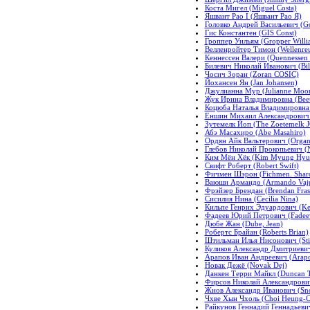
Коста Мигел (Miguel Costa)
Яшвант Рао I (Яшвант Рао Я)
Головко Андрей Васильевич (G
Гис Константен (GIS Const)
Гроппер Уильям (Gropper Willi
Велленройтер Тимон (Wellenre
Кеннессен Валери (Quennessen V
Билевич Николай Иванович (Bil
Чосич Зоран (Zoran COSIC)
Йохансен Ян (Jan Johansen)
Джулианна Мур (Julianne Moor
Жук Ирина Владимировна (Beetl
Коцюба Наталья Владимировна (
Еншин Михаил Александрович (
Зутемелк Йоп (The Zoetemelk 
Абэ Масахиро (Abe Masahiro)
Ордян Айк Вальтерович (Organ
Глебов Николай Прокопьевич (N
Ким Мён Хёк (Kim Myung Hyu
Свифт Роберт (Robert Swift)
Фичмен Шэрон (Fichmen. Shar
Ваюши Армандо (Armando Vaju
Фрэйзер Брендан (Brendan Fras
Сисилия Нина (Cecilia Nina)
Кильпе Генрих Эдуардович (Ke
Фадеев Юрий Петрович (Fadeev 
Дюбе Жан (Dube, Jean)
Робертс Брайан (Roberts Brian)
Штильман Илья Нисонович (Sti
Куликов Александр Дмитриевич
Арапов Иван Андреевич (Arapo
Новак Дежё (Novak Dej)
Данкен Терри Майкл (Duncan T
Фирсов Николай Александрович 
Жнов Александр Иванович (Sn
Чхве Хын Чхоль (Choi Heung-C
Райкунов Геннадий Геннадьеви