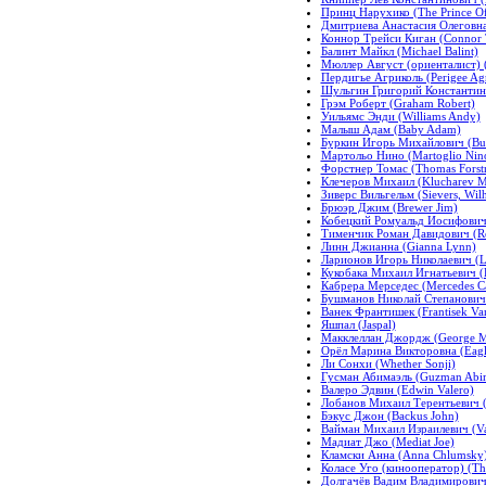
Принц Нарухико (The Prince Of
Дмитриева Анастасия Олеговна 
Коннор Трейси Киган (Connor 
Балинт Майкл (Michael Balint)
Мюллер Август (ориенталист) (Mu
Пердигье Агриколь (Perigee Agr
Шульгин Григорий Константинов
Грэм Роберт (Graham Robert)
Уильямс Энди (Williams Andy)
Малыш Адам (Baby Adam)
Буркин Игорь Михайлович (Bur
Мартольо Нино (Martoglio Nin
Форстнер Томас (Thomas Forst
Клечеров Михаил (Klucharev M
Зиверс Вильгельм (Sievers, Wil
Брюэр Джим (Brewer Jim)
Кобецкий Ромуальд Иосифович 
Тименчик Роман Давидович (R
Линн Джианна (Gianna Lynn)
Ларионов Игорь Николаевич (L
Кукобака Михаил Игнатьевич (K
Кабрера Мерседес (Mercedes Ca
Бушманов Николай Степанович 
Ванек Франтишек (Frantisek Va
Яшпал (Jaspal)
Макклеллан Джордж (George Mc
Орёл Марина Викторовна (Eagl
Ли Сонхи (Whether Sonji)
Гусман Абимаэль (Guzman Abi
Валеро Эдвин (Edwin Valero)
Лобанов Михаил Терентьевич (L
Бэкус Джон (Backus John)
Вайман Михаил Израилевич (Vai
Мадиат Джо (Mediat Joe)
Кламски Анна (Anna Chlumsky
Коласе Уго (кинооператор) (Th
Долгачёв Вадим Владимирович 