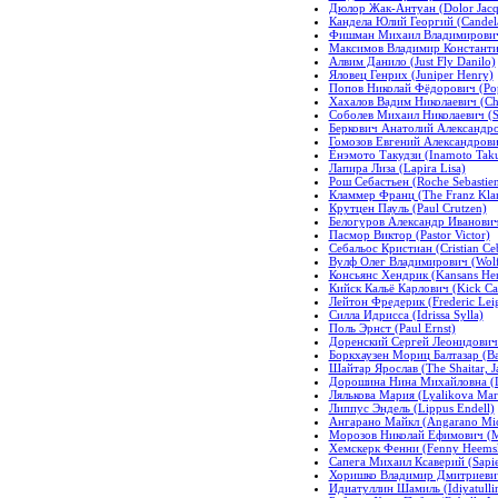
Дюлор Жак-Антуан (Dolor Jacq
Кандела Юлий Георгий (Candela
Фишман Михаил Владимирович 
Максимов Владимир Константин
Алвим Данило (Just Fly Danilo)
Яловец Генрих (Juniper Henry)
Попов Николай Фёдорович (Pop
Хахалов Вадим Николаевич (Ch
Соболев Михаил Николаевич (So
Беркович Анатолий Александров
Гомозов Евгений Александрови
Ёнэмото Такудзи (Inamoto Taku
Лапира Лиза (Lapira Lisa)
Рош Себастьен (Roche Sebastie
Кламмер Франц (The Franz Kl
Крутцен Пауль (Paul Crutzen)
Белогуров Александр Иванович
Пасмор Виктор (Pastor Victor)
Себальос Кристиан (Cristian Ceb
Вулф Олег Владимирович (Wolf
Консьянс Хендрик (Kansans He
Кийск Кальё Карлович (Kick Cal
Лейтон Фредерик (Frederic Lei
Силла Идрисса (Idrissa Sylla)
Поль Эрнст (Paul Ernst)
Доренский Сергей Леонидович 
Боркхаузен Мориц Балтазар (Bar
Шайтар Ярослав (The Shaitar, J
Дорошина Нина Михайловна (D
Лялькова Мария (Lyalikova Mar
Липпус Эндель (Lippus Endell)
Ангарано Майкл (Angarano Mic
Морозов Николай Ефимович (Mo
Хемскерк Фенни (Fenny Heems
Сапега Михаил Ксаверий (Sapie
Хоришко Владимир Дмитриевич 
Идиатуллин Шамиль (Idiyatulli