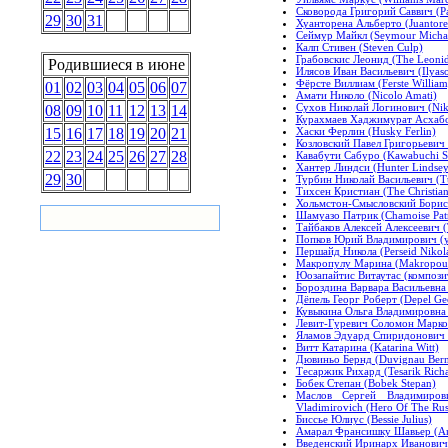
Сковорода Григорий Саввич (Pa
29
30
31
Хуанторена Альберто (Juantore
Сеймур Майкл (Seymour Micha
Калп Стивен (Steven Culp)
Грабовскис Леонид (The Leonid
Родившиеся в июне
Илясов Иван Васильевич (Ilyaso
Фёрсте Виллиам (Ferste William
01
02
03
04
05
06
07
Амати Николо (Nicolo Amati)
Сухов Николай Логинович (Nik
08
09
10
11
12
13
14
Курахмаев Хаджимурат Асхабо
Хаски Ферлин (Husky Ferlin)
15
16
17
18
19
20
21
Козловский Павел Григорьевич 
22
23
24
25
26
27
28
Кавабути Сабуро (Kawabuchi S
Хантер Линдси (Hunter Lindsey
29
30
Турбин Николай Васильевич (Tu
Тихсен Кристиан (The Christian
Хольмстон-Смысловский Борис 
Шамуазо Патрик (Chamoise Patr
Тайбаков Алексей Алексеевич (T
Попков Юрий Владимирович (учё
Першайд Никола (Perseid Nikol
Макропулу Марина (Makropoul
Юозапайтис Витаутас (композито
Бороздина Варвара Васильевна 
Дёпель Георг Роберт (Depel Ge
Кувыкина Ольга Владимировна 
Левит-Гуревич Соломон Марков
Яламов Эдуард Спиридонович (
Витт Катарина (Katarina Witt)
Дювиньо Бернд (Duvignau Ber
Тесаржик Рихард (Tesarik Rich
Бобек Степан (Bobek Stepan)
Маслов Сергей Владимиров
Vladimirovich (Hero Of The Russ
Биссье Юлиус (Bessie Julius)
Амарал Франсишку Шавьер (Ama
Введенский Иринарх Иванович 