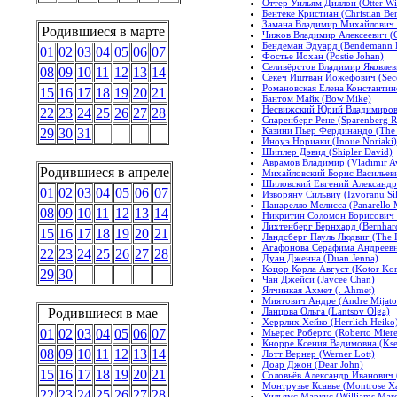
Оттер Уильям Диллон (Otter Wil
Бентеке Кристиан (Christian Be
Замана Владимир Михайлович (
Родившиеся в марте
Чижов Владимир Алексеевич (Ch
Бендеман Эдуард (Bendemann 
01
02
03
04
05
06
07
Фостье Йохан (Postie Johan)
Селивёрстов Владимир Яковлевич
08
09
10
11
12
13
14
Секеч Иштван Йожефович (Secec
Романовская Елена Константин
15
16
17
18
19
20
21
Бантом Майк (Bow Mike)
Несвижский Юрий Владимирови
22
23
24
25
26
27
28
Спаренберг Рене (Sparenberg R
Казини Пьер Фердинандо (The C
29
30
31
Иноуэ Нориаки (Inoue Noriaki)
Шиплер Дэвид (Shipler David)
Аврамов Владимир (Vladimir A
Родившиеся в апреле
Михайловский Борис Васильевич
Шиловский Евгений Александров
01
02
03
04
05
06
07
Изворяну Сильвиу (Izvoranu Sil
Панарелло Мелисса (Panarello M
08
09
10
11
12
13
14
Никритин Соломон Борисович (
Лихтенберг Бернхард (Bernhard
15
16
17
18
19
20
21
Ландсберг Пауль Людвиг (The 
Агафонова Серафима Андреевн
22
23
24
25
26
27
28
Дуан Дженна (Duan Jenna)
Коцор Корла Август (Kotor Kor
29
30
Чан Джейси (Jaycee Chan)
Ялчинкая Ахмет (. Ahmet)
Миятович Андре (Andre Mijato
Ланцова Ольга (Lantsov Olga)
Родившиеся в мае
Херрлих Хейко (Herrlich Heiko
01
02
03
04
05
06
07
Мьерес Роберто (Roberto Miere
Кнорре Ксения Вадимовна (Ksen
08
09
10
11
12
13
14
Лотт Вернер (Werner Lott)
Доар Джон (Dear John)
15
16
17
18
19
20
21
Соловьёв Александр Иванович (у
Монтрузье Ксавье (Montrose Xa
22
23
24
25
26
27
28
Уильямс Маркус (Williams Marc