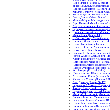
Пирс Ричард (Pearce Richard)
Брассе Вильгельм (Breaststroke 
Прасад Раджендра (Rajendra Pr
Киндлер Гельмут (Helmut Kindl
Морхед Джон (Morehead John
Велна Данель (Wełna Daniel)
Мачаев Мурад Магомедханови
Гаро Николай Михайлович (Gar
Сакрамоне Алисия (Sacramone A
Гурецкая Татьяна Ивановна (Gu
Данилин Николай Михайлович (D
Марге Жиль (Marga Gil)
Субботин Захар Михайлович (S
Данилюк Иван Ильич (Danyluk I
Гомес Жозеп (Josep Gomez)
Шлихтер Сергей Александрович 
Буато Пьер (Boito Pierre)
Раньери Бурбон-Сицилийский (R
Любка Андрей Степанович (Plat
Харих Вольфганг (Wolfgang Ha
Петтенкофер Макс фон (Petten
Астемиров Анзор Эльдарович (
Павлов Станислав Иванович (Pav
Кун Рихард (Richard Kuhn)
Надкерничный Юлиан Антонович
Аманатидис Яннис (Amanatidis 
Ханевольд Халвар (Hanevold Ha
Гатт Джозеф (Joseph GATT)
Радзиевский Михаил Стефан (Ra
Тиммер Хенк (Henk Timmer)
Ладзари Андреа (Lazzari Andre
Макарий Оптинский (Macarius 
Кравцов Евгений Михайлович (
Бедреддин Махмуд Симави (Ba
Иодко Ромуальд Ромуальдович
Липовшек Марьяна (Lipovsek M
Логинов Николай Алексеевич (N