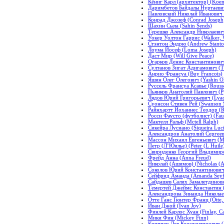
Кёниг Карл (архитектор) (Koenig
Даримбетов Байдалы Нуртаевич
Павловский Николай Иванович (
Конрад Джозеф (Conrad Joseph
Шахин Сыла (Sahin Sends)
Терешко Александр Николаевич 
Уокер Уолтон Гаррис (Walker, W
Стэнтон Эндрю (Andrew Stanto
Лоума Йосеф (Loma Joseph)
Даст Мир (Will Give Peace)
Огарков Денис Константинович 
Султанов Зигат Адигамович (Th
Анрио Франсуа (Buy Francois)
Яшин Олег Олегович (Yashin Ol
Руссель Франсуа Ксавье (Rousse
Пьянков Анатолий Павлович (Py
Лядов Юрий Григорьевич (Lyad
Суонсон Стивен Рей (Swanson 
Райнхартт Йоханнес Теодор (Re
Росси Фаусто (футболист) (Faust
Мактелл Ральф (Mctell Ralph)
Сикейра Лусиано (Siqueira Luc
Александров Анатолий Сергеев
Массон Михаил Евгеньевич (Ma
Петр (Л’Юилье) (Peter (L Huile
Свириденко Георгий Владимиро
Фрейд Анна (Anna Freud)
Николай (Ашимов) (Nicholas (A
Соколов Юрий Константинович 
Сейфрид Аманда (Amanda Seyf
Сайдашев Салих Замалетдинович
Темертей Джеймс Константин (T
Александрова Зинаида Николаев
Отте Ганс Гюнтер Франц (Otte,
Иван Джой (Ivan Joy)
Финлей Карлос Хуан (Finlay, Ca
Мики Фин (Mickey Finn)
Книппер Лев Константинович (K