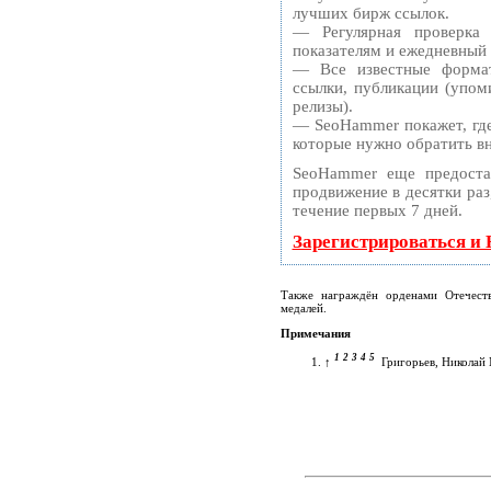
лучших бирж ссылок.
— Регулярная проверка
показателям и ежедневный 
— Все известные формат
ссылки, публикации (упоми
релизы).
— SeoHammer покажет, где 
которые нужно обратить в
SeoHammer еще предоста
продвижение в десятки раз
течение первых 7 дней.
Зарегистрироваться и
Также награждён орденами Отечест
медалей.
Примечания
1
2
3
4
5
↑
Григорьев, Николай