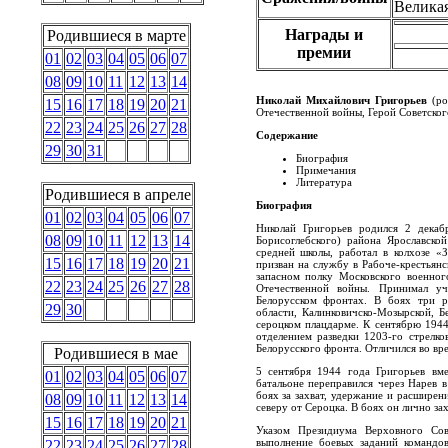
Великая
Награды и
Родившиеся в марте
премии
01
02
03
04
05
06
07
08
09
10
11
12
13
14
Николай Михайлович Григорьев
(ро
15
16
17
18
19
20
21
Отечественной войны, Герой Советског
22
23
24
25
26
27
28
Содержание
29
30
31
Биография
Примечания
Литература
Родившиеся в апреле
Биография
01
02
03
04
05
06
07
Николай Григорьев родился 2 декаб
08
09
10
11
12
13
14
Борисоглебского) района Ярославской
средней школы, работал в колхозе «
15
16
17
18
19
20
21
призван на службу в Рабоче-крестья
запасном полку Московского военног
22
23
24
25
26
27
28
Отечественной войны. Принимал уч
Белорусском фронтах. В боях три р
29
30
области, Калинковичско-Мозырской, 
сероцком плацдарме. К сентябрю 194
отделением разведки 1203-го стрелко
Белорусского фронта. Отличился во вр
Родившиеся в мае
5 сентября 1944 года Григорьев вм
01
02
03
04
05
06
07
батальоне переправился через Нарев в
боях за захват, удержание и расширен
08
09
10
11
12
13
14
северу от Сероцка. В боях он лично за
15
16
17
18
19
20
21
Указом Президиума Верховного Со
выполнение боевых заданий командо
22
23
24
25
26
27
28