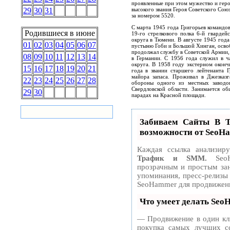
проявленные при этом мужество и гер
высокого звания Героя Советского Сою
29
30
31
за номером 5520.
С марта 1945 года Григорьев команд
Родившиеся в июне
19-го стрелкового полка 6-й гвардей
округа в Тюмени. В августе 1945 года
01
02
03
04
05
06
07
пустыню Гоби и Большой Хинган, осво
продолжал службу в Советской Армии, 
08
09
10
11
12
13
14
в Германии. С 1956 года служил в ч
округа. В 1958 году экстерном оконч
15
16
17
18
19
20
21
года в звании старшего лейтенанта Г
майора запаса. Проживал в Джезказ
22
23
24
25
26
27
28
обороны одного из местных заводо
Свердловской области. Занимается об
29
30
парадах на Красной площади.
Забиваем Сайты В
возможности от SeoH
Каждая ссылка анализир
Трафик и SMM.
SeoH
прозрачным и простым зан
упоминания, пресс-релизы
SeoHammer для продвижени
Что умеет делать Se
— Продвижение в один кли
покупка самых лучших сс