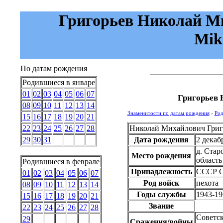
Григорьев Николай Мих
Mikh
По датам рождения
Родившиеся в январе
01
02
03
04
05
06
07
Григорьев
08
09
10
11
12
13
14
Знаменитости по датам рождения
›
Род
15
16
17
18
19
20
21
Николай Михайлович Григ
22
23
24
25
26
27
28
Дата рождения
2 декаб
29
30
31
д. Стар
Место рождения
область
Родившиеся в феврале
Принадлежность
СССР
С
01
02
03
04
05
06
07
Род войск
пехота
08
09
10
11
12
13
14
Годы службы
1943-19
15
16
17
18
19
20
21
Звание
22
23
24
25
26
27
28
Советск
29
Сражения/войны