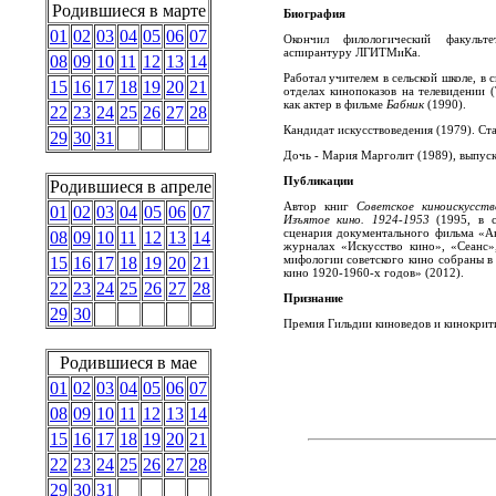
Родившиеся в марте
Биография
01
02
03
04
05
06
07
Окончил филологический факульте
аспирантуру ЛГИТМиКа.
08
09
10
11
12
13
14
Работал учителем в сельской школе, в 
15
16
17
18
19
20
21
отделах кинопоказов на телевидении 
как актер в фильме
Бабник
(1990).
22
23
24
25
26
27
28
Кандидат искусствоведения (1979). Ст
29
30
31
Дочь - Мария Марголит (1989), выпус
Публикации
Родившиеся в апреле
Автор книг
Советское киноискусст
01
02
03
04
05
06
07
Изъятое кино. 1924-1953
(1995, в с
сценария документального фильма «Ан
08
09
10
11
12
13
14
журналах «Искусство кино», «Сеанс»
мифологии советского кино собраны в 
15
16
17
18
19
20
21
кино 1920-1960-х годов» (2012).
22
23
24
25
26
27
28
Признание
29
30
Премия Гильдии киноведов и кинокрити
Родившиеся в мае
01
02
03
04
05
06
07
08
09
10
11
12
13
14
15
16
17
18
19
20
21
22
23
24
25
26
27
28
29
30
31