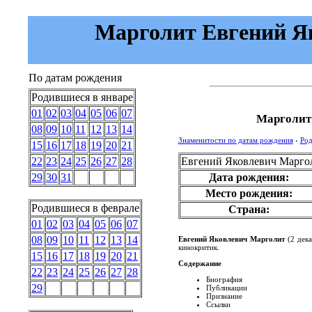
Марголит Евгений Як
По датам рождения
Родившиеся в январе
01
02
03
04
05
06
07
Марголит
08
09
10
11
12
13
14
Знаменитости по датам рождения
›
Род
15
16
17
18
19
20
21
Евгений Яковлевич Марго
22
23
24
25
26
27
28
Дата рождения:
29
30
31
Место рождения:
Родившиеся в феврале
Страна:
01
02
03
04
05
06
07
08
09
10
11
12
13
14
Евгений Яковлевич Марголит
(2 дека
кинокритик.
15
16
17
18
19
20
21
Содержание
22
23
24
25
26
27
28
Биография
29
Публикации
Признание
Ссылки