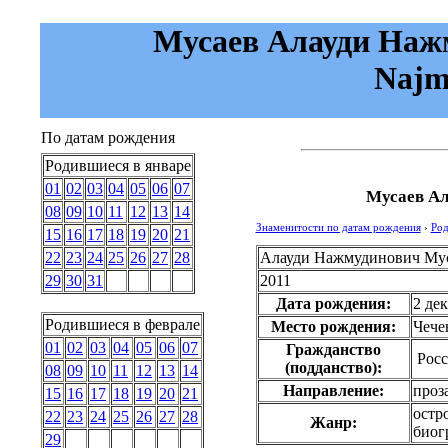
Мусаев Алауди Нажм
Najm
По датам рождения
Родившиеся в январе
01
02
03
04
05
06
07
Мусаев А
08
09
10
11
12
13
14
Знаменитости по датам рождения
›
Род
15
16
17
18
19
20
21
Алауди Нажмудинович Му
22
23
24
25
26
27
28
2011
29
30
31
Дата рождения:
2 де
Родившиеся в феврале
Место рождения:
Чече
01
02
03
04
05
06
07
Гражданство
Росс
(подданство):
08
09
10
11
12
13
14
Направление:
проз
15
16
17
18
19
20
21
остр
22
23
24
25
26
27
28
Жанр:
биог
29