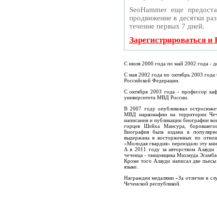
SeoHammer еще предоста
продвижение в десятки раз
течение первых 7 дней.
Зарегистрироваться и
С июля 2000 года по май 2002 года - д
С мая 2002 года по октябрь 2003 года
Российской Федерации.
С октября 2003 года - профессор ка
университета МВД России.
В 2007 году опубликовал остросюже
МВД наркомафии на территории Чеч
написания и публикации биографии вое
горцев Шейха Мансура, боровшегос
Биография была издана в популярн
выдержана в восторженных по отноше
«Молодая гвардия» переиздало эту кни
А в 2011 году за авторством Алауди
чеченца - танцовщика Махмуда Эсамба
Кроме того Алауди написал две пьесы
языке.
Награжден медалями «За отличие в слу
Чеченской республикой.