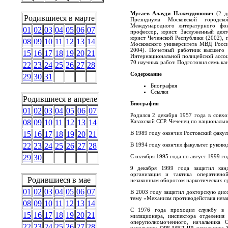
Мусаев Алауди Нажмудинович
(2 де
Родившиеся в марте
Президиума Московской городск
Международного литературного фон
01
02
03
04
05
06
07
профессор, юрист. Заслуженный деят
юрист Чеченской Республики (2002), 
08
09
10
11
12
13
14
Московского университета МВД Росси
2004). Почетный работник высшего 
15
16
17
18
19
20
21
Интернациональной полицейской ассоц
70 научных работ. Подготовил семь ка
22
23
24
25
26
27
28
Содержание
29
30
31
Биография
Ссылки
Родившиеся в апреле
Биография
01
02
03
04
05
06
07
Родился 2 декабря 1957 года в совх
Казахской ССР. Чеченец по национально
08
09
10
11
12
13
14
В 1989 году окончил Ростовский факу
15
16
17
18
19
20
21
В 1994 году окончил факультет руко
22
23
24
25
26
27
28
С октября 1995 года по август 1999 г
29
30
9 декабря 1999 года защитил канд
организация и тактика оперативно
Родившиеся в мае
незаконным оборотом наркотических с
01
02
03
04
05
06
07
В 2003 году защитил докторскую дис
тему «Механизм противодействия неза
08
09
10
11
12
13
14
С 1976 года проходил службу в о
15
16
17
18
19
20
21
милиционера, инспектора отделения 
оперуполномоченного, начальника
22
23
24
25
26
27
28
начальника ОРБ МВД ЧР, начальника 