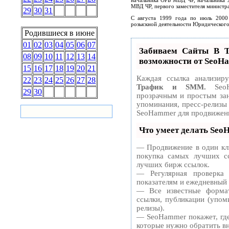
МВД ЧР, первого заместителя министра
29
30
31
С августа 1999 года по июль 2000 
розыскной деятельности Юридического
Родившиеся в июне
01
02
03
04
05
06
07
Забиваем Сайты В
08
09
10
11
12
13
14
возможности от SeoH
15
16
17
18
19
20
21
Каждая ссылка анализир
22
23
24
25
26
27
28
Трафик и SMM.
SeoH
29
30
прозрачным и простым зан
упоминания, пресс-релизы
SeoHammer для продвижени
Что умеет делать Se
— Продвижение в один кли
покупка самых лучших сс
лучших бирж ссылок.
— Регулярная проверка
показателям и ежедневный 
— Все известные формат
ссылки, публикации (упоми
релизы).
— SeoHammer покажет, где 
которые нужно обратить в