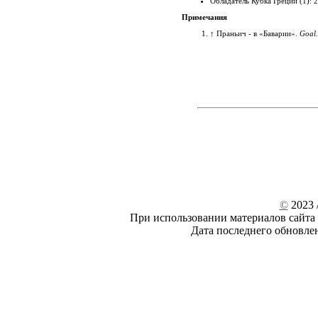
Обладатель Кубка Греции (1): 
Примечания
↑
Праньич - в «Баварии».
Goal
©
2023 /
При использовании материалов сайта 
Дата последнего обновле