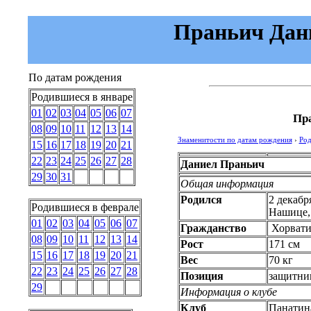
Праньич Дание
По датам рождения
Родившиеся в январе
01
02
03
04
05
06
07
Пр
08
09
10
11
12
13
14
Знаменитости по датам рождения
›
Род
15
16
17
18
19
20
21
22
23
24
25
26
27
28
Даниел Праньич
29
30
31
Общая информация
Родился
2 декабр
Родившиеся в феврале
Нашице
01
02
03
04
05
06
07
Гражданство
Хорвати
08
09
10
11
12
13
14
Рост
171 см
15
16
17
18
19
20
21
Вес
70 кг
22
23
24
25
26
27
28
Позиция
защитни
29
Информация о клубе
Клуб
Панатин