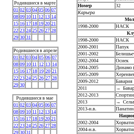
Родившиеся в марте
Номер
32
01
02
03
04
05
06
07
Карьера
08
09
10
11
12
13
14
Мол
15
16
17
18
19
20
21
1998-2000
НАСК
22
23
24
25
26
27
28
Кл
29
30
31
1998-2000
НАСК
2000-2001
Папук
Родившиеся в апреле
2001-2002
Белишье
01
02
03
04
05
06
07
2002-2004
Осиек
08
09
10
11
12
13
14
2004-2005
Динамо (
15
16
17
18
19
20
21
2005-2009
Херенве
22
23
24
25
26
27
28
2009-2012
Бавария
29
30
2011
→
Бавар
2012-2013
Спортин
Родившиеся в мае
2013
→
Сельт
01
02
03
04
05
06
07
2013-н.в.
Панатин
08
09
10
11
12
13
14
Нацио
15
16
17
18
19
20
21
2002-2004
Хорватия
22
23
24
25
26
27
28
2004-н.в.
Хорвати
29
30
31