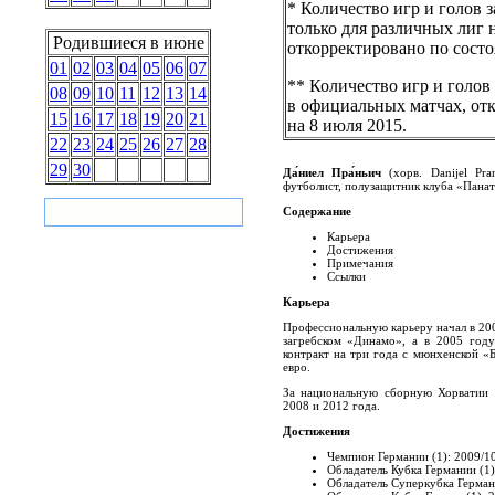
* Количество игр и голов 
только для различных лиг
Родившиеся в июне
откорректировано по состо
01
02
03
04
05
06
07
** Количество игр и голо
08
09
10
11
12
13
14
в официальных матчах, от
15
16
17
18
19
20
21
на 8 июля 2015.
22
23
24
25
26
27
28
29
30
Да́ниел Пра́ньич
(хорв.
Danijel Pran
футболист, полузащитник клуба «Пана
Содержание
Карьера
Достижения
Примечания
Ссылки
Карьера
Профессиональную карьеру начал в 200
загребском «Динамо», а в 2005 год
контракт на три года с мюнхенской «Б
евро.
За национальную сборную Хорватии 
2008 и 2012 года.
Достижения
Чемпион Германии (1): 2009/1
Обладатель Кубка Германии (1)
Обладатель Суперкубка Герман