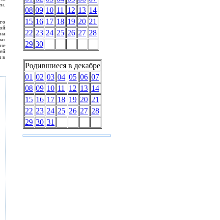
ен.
08
09
10
11
12
13
14
15
16
17
18
19
20
21
го
ой
22
23
24
25
26
27
28
на
ки
29
30
не
ей
 в
Родившиеся в декабре
01
02
03
04
05
06
07
08
09
10
11
12
13
14
15
16
17
18
19
20
21
22
23
24
25
26
27
28
29
30
31