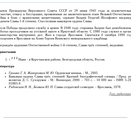
казом Президиума Верховного Совета СССР от 29 июня 1945 года за исключительн
ужество, отвагу и бесстрашие, проявленные на заключительном этапе Великой Отечественн
ойны в боях с вражескими захватчиками, сержант Балдин Георгий Иосифович награжд
рденом Славы 1-й степени. Стал полным кавалером ордена Славы.
осле Победы продолжил службу в армии. В 1948 году старшина Балдин был демобилизова
аботал проходчиком на угольной шахте в Иркутской области. С 1980 года служил в орган
инистерства внутренних дел. Жил в городе Ярославле. Скончался 4 октября 1999 год
охоронен в Ярославле на Аллее Героев Воинского мемориального кладбища.
аграждён орденами Отечественной войны 1-й степени, Славы трёх степеней, медалями.
римечания
1
2
3
↑
Ныне - в Корочанском районе, Белгородская область, Россия.
итература
Гришко Г. А. Жаворонкин М. Ю.
Орденская книжка. - М., 2005.
Кавалеры ордена Славы трёх степеней: Краткий биографический словарь / Пред. ре
коллегии Д. С. Сухоруков. -
М
.: Воениздат, 2000. - 703 с. -
10 000 экз.
- ISBN 5-20
01883-9.
Радовская Н. Н., Беляков Ю. П.
Славы солдатской созвездие. - Ярославль, 1978.
Доп. информац