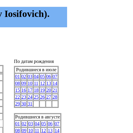
Iosifovich).
По датам рождения
Родившиеся в июле
01
02
03
04
05
06
07
08
09
10
11
12
13
14
15
16
17
18
19
20
21
22
23
24
25
26
27
28
29
30
31
Родившиеся в августе
01
02
03
04
05
06
07
08
09
10
11
12
13
14