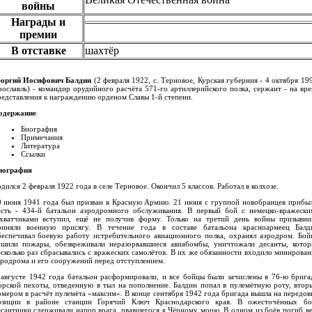
войны
Награды и
премии
В отставке
шахтёр
еоргий Иосифович Балдин
(2 февраля 1922, с. Терновое, Курская губерния - 4 октября 19
рославль) - командир орудийного расчёта 571-го артиллерийского полка, сержант - на вре
редставления к награждению орденом Славы 1-й степени.
одержание
Биография
Примечания
Литература
Ссылки
иография
дился 2 февраля 1922 года в селе Терновое. Окончил 5 классов. Работал в колхозе.
0 июня 1941 года был призван в Красную Армию. 21 июня с группой новобранцев прибыл
асть - 434-й батальон аэродромного обслуживания. В первый бой с немецко-вражески
ахватчиками вступил, ещё не получив форму. Только на третий день войны призывни
риняли военную присягу. В течение года в составе батальона красноармеец Балд
беспечивал боевую работу истребительного авиационного полка, охранял аэродром. Бой
ушили пожары, обезвреживали неразорвавшиеся авиабомбы, уничтожали десанты, котор
есколько раз сбрасывались с вражеских самолётов. В их же обязанности входило минирован
эродрома и его сооружений перед отступлением.
 августе 1942 года батальон расформировали, и все бойцы были зачислены в 76-ю брига
орской пехоты, отведенную в тыл на пополнение. Балдин попал в пулемётную роту, втор
омером в расчёт пулемёта «максим». В конце сентября 1942 года бригада вышла на передов
озиции в районе станции Горячий Ключ Краснодарского края. В ожесточённых бо
есантники сдерживали напор врага, рвавшегося к Чёрному морю. В одном из боёв погиб ве