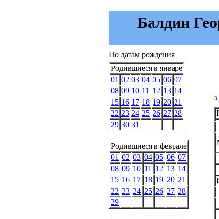
Балдин Геор
По датам рождения
Родившиеся в январе
01
02
03
04
05
06
07
08
09
10
11
12
13
14
З
15
16
17
18
19
20
21
22
23
24
25
26
27
28
29
30
31
Родившиеся в феврале
01
02
03
04
05
06
07
08
09
10
11
12
13
14
15
16
17
18
19
20
21
22
23
24
25
26
27
28
29