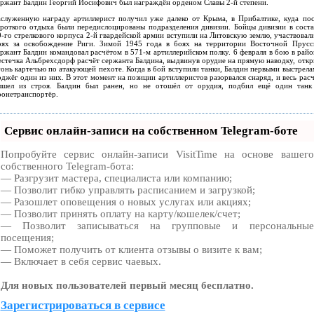
ержант Балдин Георгий Иосифович был награждён орденом Славы 2-й степени.
аслуженную награду артиллерист получил уже далеко от Крыма, в Прибалтике, куда пос
ороткого отдыха были передислоцированы подразделения дивизии. Бойцы дивизии в соста
-го стрелкового корпуса 2-й гвардейской армии вступили на Литовскую землю, участвовал
оях за освобождение Риги. Зимой 1945 года в боях на территории Восточной Прусс
ержант Балдин командовал расчётом в 571-м артиллерийском полку. 6 февраля в бою в райо
естечка Альбрехсдорф расчёт сержанта Балдина, выдвинув орудие на прямую наводку, откр
гонь картечью по атакующей пехоте. Когда в бой вступили танки, Балдин первыми выстрела
джёг один из них. В этот момент на позиции артиллеристов разорвался снаряд, и весь рас
ышел из строя. Балдин был ранен, но не отошёл от орудия, подбил ещё один танк
ронетранспортёр.
Сервис онлайн-записи на собственном Telegram-боте
Попробуйте сервис онлайн-записи VisitTime на основе вашего
собственного Telegram-бота:
— Разгрузит мастера, специалиста или компанию;
— Позволит гибко управлять расписанием и загрузкой;
— Разошлет оповещения о новых услугах или акциях;
— Позволит принять оплату на карту/кошелек/счет;
— Позволит записываться на групповые и персональные
посещения;
— Поможет получить от клиента отзывы о визите к вам;
— Включает в себя сервис чаевых.
Для новых пользователей первый месяц бесплатно.
Зарегистрироваться в сервисе