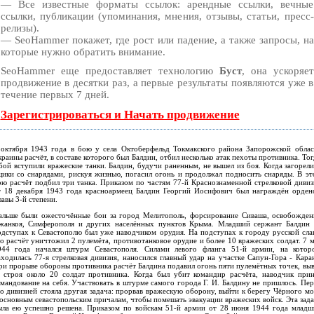
— Все известные форматы ссылок: арендные ссылки, вечные
ссылки, публикации (упоминания, мнения, отзывы, статьи, пресс-
релизы).
— SeoHammer покажет, где рост или падение, а также запросы, на
которые нужно обратить внимание.
SeoHammer еще предоставляет технологию
Буст
, она ускоряет
продвижение в десятки раз, а первые результаты появляются уже в
течение первых 7 дней.
Зарегистрироваться и Начать продвижение
 октября 1943 года в бою у села Октоберфельд Токмакского района Запорожской облас
раины расчёт, в составе которого был Балдин, отбил несколько атак пехоты противника. То
бой вступили вражеские танки. Балдин, будучи раненным, не вышел из боя. Когда загорел
щики со снарядами, рискуя жизнью, погасил огонь и продолжал подносить снаряды. В эт
ою расчёт подбил три танка. Приказом по частям 77-й Краснознаменной стрелковой дивиз
т 18 декабря 1943 года красноармеец Балдин Георгий Иосифович был награждён орден
авы 3-й степени.
альше были ожесточённые бои за город Мелитополь, форсирование Сиваша, освобожден
жанкоя, Симферополя и других населённых пунктов Крыма. Младший сержант Балдин 
одступах к Севастополю был уже наводчиком орудия. На подступах к городу русской сла
о расчёт уничтожил 2 пулемёта, противотанковое орудие и более 10 вражеских солдат. 7 
944 года начался штурм Севастополя. Силами левого фланга 51-й армии, на котор
ходилась 77-я стрелковая дивизия, наносился главный удар на участке Сапун-Гора - Кара
ри прорыве обороны противника расчёт Балдина подавил огонь пяти пулемётных точек, выв
з строя около 20 солдат противника. Когда был убит командир расчёта, наводчик прин
омандование на себя. Участвовать в штурме самого города Г. И. Балдину не пришлось. Пер
го дивизией стояла другая задача: прорвав вражескую оборону, выйти к берегу Чёрного мо
 основным севастопольским причалам, чтобы помешать эвакуации вражеских войск. Эта зада
ыла ею успешно решена. Приказом по войскам 51-й армии от 28 июня 1944 года младш