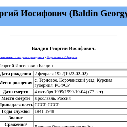
гий Иосифович (Baldin Georgy 
Балдин Георгий Иосифович.
наменитости по датам рождения
›
Родившиеся 2 февраля
Георгий Иосифович Балдин
Дата рождения
2 февраля 1922
(
1922-02-02
)
с. Терновое, Корочанский уезд, Курская
Место рождения
губерния, РСФСР
Дата смерти
4 октября 1999
(
1999-10-04
)
(77 лет)
Место смерти
Ярославль, Россия
Принадлежность
СССР
СССР
Годы службы
1941-1948
Звание
Сражения/
Великая Отечественная война