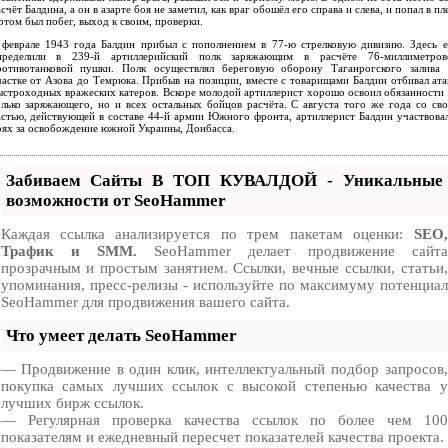
счёт Балдина, а он в азарте боя не заметил, как враг обошёл его справа и слева, и попал в пл
том был побег, выход к своим, проверки.
 феврале 1943 года Балдин прибыл с пополнением в 77-ю стрелковую дивизию. Здесь е
пределили в 239-й артиллерийский полк заряжающим в расчёте 76-миллиметров
ротивотанковой пушки. Полк осуществлял береговую оборону Таганрогского залива 
частке от Азова до Темрюка. Прибыв на позиции, вместе с товарищами Балдин отбивал ата
ыстроходных вражеских катеров. Вскоре молодой артиллерист хорошо освоил обязанности 
олько заряжающего, но и всех остальных бойцов расчёта. С августа того же года со сво
астью, действующей в составе 44-й армии Южного фронта, артиллерист Балдин участвовал
оях за освобождение южной Украины, Донбасса.
Забиваем Сайты В ТОП КУВАЛДОЙ - Уникальные
возможности от SeoHammer
Каждая ссылка анализируется по трем пакетам оценки:
SEO,
Трафик и SMM.
SeoHammer делает продвижение сайта
прозрачным и простым занятием. Ссылки, вечные ссылки, статьи,
упоминания, пресс-релизы - используйте по максимуму потенциал
SeoHammer для продвижения вашего сайта.
Что умеет делать SeoHammer
— Продвижение в один клик, интеллектуальный подбор запросов,
покупка самых лучших ссылок с высокой степенью качества у
лучших бирж ссылок.
— Регулярная проверка качества ссылок по более чем 100
показателям и ежедневный пересчет показателей качества проекта.