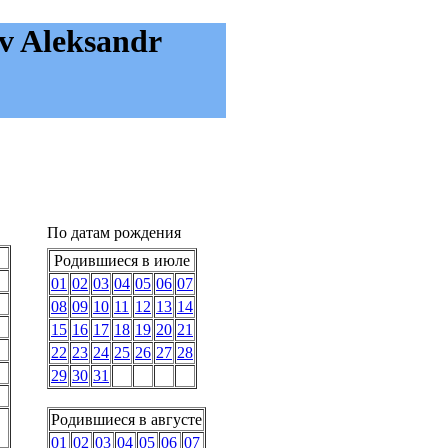
v Aleksandr
По датам рождения
Родившиеся в июле
01
02
03
04
05
06
07
08
09
10
11
12
13
14
15
16
17
18
19
20
21
22
23
24
25
26
27
28
29
30
31
Родившиеся в августе
01
02
03
04
05
06
07