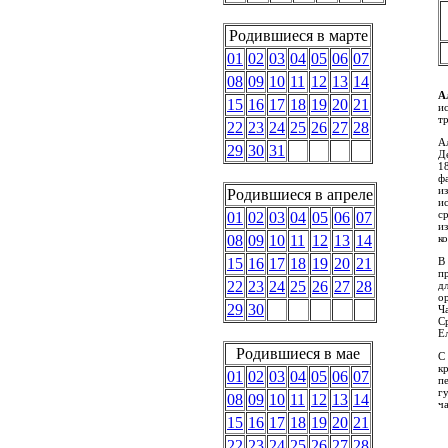
Родившиеся в марте
01
02
03
04
05
06
07
08
09
10
11
12
13
14
А
15
16
17
18
19
20
21
и
т
22
23
24
25
26
27
28
А
29
30
31
Д
1
ф
из
Родившиеся в апреле
и
с
01
02
03
04
05
06
07
и
ко
08
09
10
11
12
13
14
В
15
16
17
18
19
20
21
п
22
23
24
25
26
27
28
д
о
29
30
Ч
С
Ел
Родившиеся в мае
С
к
01
02
03
04
05
06
07
п
г
08
09
10
11
12
13
14
ч
15
16
17
18
19
20
21
22
23
24
25
26
27
28