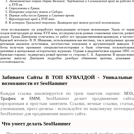
Экономические очерки Перми Великой: Чердынский и Соликамский край на рубеже X
и XVII вв.
Строгановы и Ермак.
Покорение угорских земель в Сибири.
Первые годы после Ермака и Смутное время.
Верхотурский край в XVII веке.
К истории Уральской торговли. Башкирия при начале русской колонизации.
 этом исследовании он разработал периодизацию истории колонизации Урала от перв
ходов новгородцев до конца XVII века, исследовал роль разных социальных классов, разви
ородов. Труды Дмитриева отличались от работ его предшественников-краеведов, в частнос
Пермской летописи» В. Н. Шишонко, использованием как местных, так и центральных архиво
щательным анализом источников, логичностью изложения и аргументацией выводов. Е
аботы получили признание специалистов-историков и были отмечены положительны
ецензиями в центральных исторических журналах. Однако в академическом издании 1895 го
Пермская старина» подверглась резкой критике со стороны С. А. Адрианова. В предисловии
едьмому выпуску Дмитриев подробно разобрал обвинения критика, доказывая 
состоятельность.
Забиваем Сайты В ТОП КУВАЛДОЙ - Уникальные
возможности от SeoHammer
Каждая ссылка анализируется по трем пакетам оценки:
SEO,
Трафик и SMM.
SeoHammer делает продвижение сайта
прозрачным и простым занятием. Ссылки, вечные ссылки, статьи,
упоминания, пресс-релизы - используйте по максимуму потенциал
SeoHammer для продвижения вашего сайта.
Что умеет делать SeoHammer
— Продвижение в один клик, интеллектуальный подбор запросов,