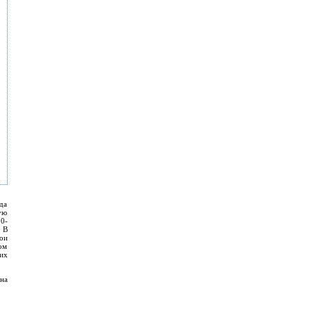
да
ую
0-
 В
ои
ом
их
на