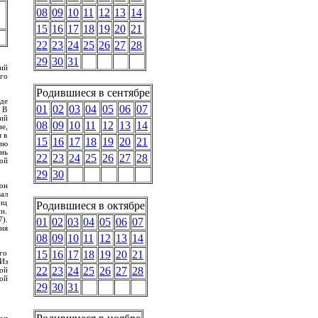
08
09
10
11
12
13
14
15
16
17
18
19
20
21
22
23
24
25
26
27
28
29
30
31
ий
го
Родившиеся в сентябре
де
01
02
03
04
05
06
07
 В
ий
08
09
10
11
12
13
14
е,
я в
15
16
17
18
19
20
21
ию
нь
22
23
24
25
26
27
28
ой
29
30
он
ал
иц
Родившиеся в октябре
и.
).
01
02
03
04
05
06
07
ия
08
09
10
11
12
13
14
го
15
16
17
18
19
20
21
Из
22
23
24
25
26
27
28
ой
ой
29
30
31