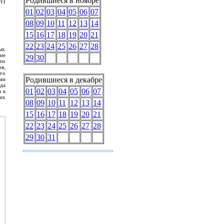
Родившиеся в ноябре
VI
01
02
03
04
05
06
07
08
09
10
11
12
13
14
15
16
17
18
19
20
21
22
23
24
25
26
27
28
ых
тие
29
30
ти
в,
го
Родившиеся в декабре
ми
да
01
02
03
04
05
06
07
 к
их
08
09
10
11
12
13
14
15
16
17
18
19
20
21
22
23
24
25
26
27
28
29
30
31