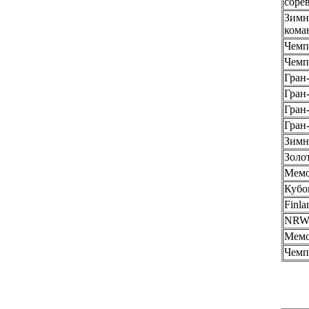
соре
Зимн
кома
Чемп
Чемп
Гран
Гран-
Гран-
Гран
Зимн
Золо
Мемо
Кубо
Finla
NRW 
Мемо
Чемп