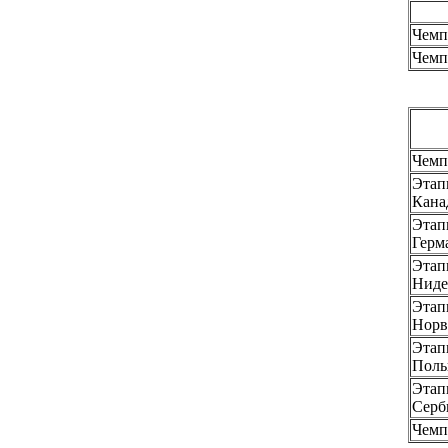
Чемп
Чемп
Чемп
Этап
Кана
Этап
Герм
Этап
Ниде
Этап
Норв
Этап
Поль
Этап
Серб
Чемп