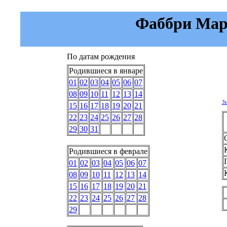
Фаббри Марк
По датам рождения
Родившиеся в январе
01
02
03
04
05
06
07
08
09
10
11
12
13
14
З
15
16
17
18
19
20
21
22
23
24
25
26
27
28
29
30
31
Родившиеся в феврале
01
02
03
04
05
06
07
08
09
10
11
12
13
14
15
16
17
18
19
20
21
22
23
24
25
26
27
28
29