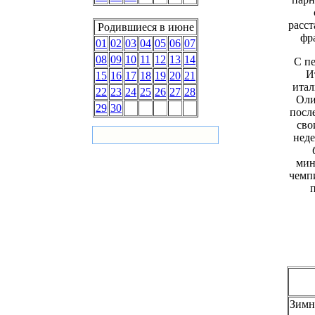
расст
Родившиеся в июне
фр
01
02
03
04
05
06
07
08
09
10
11
12
13
14
С пе
И
15
16
17
18
19
20
21
итал
22
23
24
25
26
27
28
Оли
29
30
посл
сво
неде
мин
чемп
Зимн