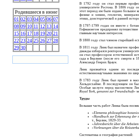
В 1792 году он стал первым профес
университете Ростока. В 1806 году о
этот период им было издано большое к
Родившиеся в июне
физике и химии, геологии, минерало
этики, доисторической и ранней истор
01
02
03
04
05
06
07
В 1797-1799 годах он вместе с бота
08
09
10
11
12
13
14
Гофманзегом предпринял путешествие 
15
16
17
18
19
20
21
главным научным интересом.
22
23
24
25
26
27
28
В 1800 году стал членом старейшей ес
29
30
В 1811 году Линк был назначен профес
дважды избирался ректором университе
он стал профессором естественной ис
сада в Берлине (после его смерти в 1
Александр Генрих Браун
.
Линк признаётся одним из послед
естественнонаучными знаниями по шир
В 1783 году Линк был принят в мас
Хильдесхайме. В последующем он был
Особые заслуги перед масонством Лин
Royal York, genannt zur Freundschaft
» м
Труды
Большая часть работ Линка была посвя
«
Elementa philosophiae botanic
«
Handbuch zur Erkennung der n
т., Берлин, 1829-33.
«
Jahresbericht über die Arbeite
«
Vorlesungen über die Kräuterk
Систематика и география растений: