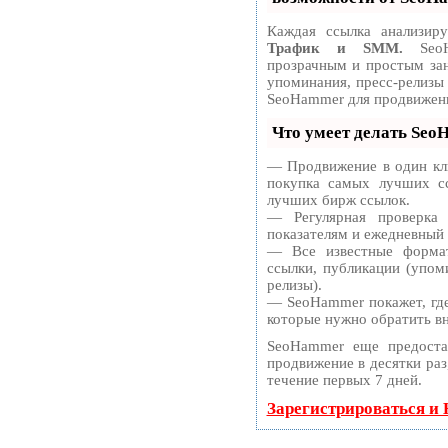
Каждая ссылка анализир
Трафик и SMM.
SeoH
прозрачным и простым зан
упоминания, пресс-релизы
SeoHammer для продвижени
Что умеет делать Se
— Продвижение в один кли
покупка самых лучших сс
лучших бирж ссылок.
— Регулярная проверка
показателям и ежедневный 
— Все известные формат
ссылки, публикации (упоми
релизы).
— SeoHammer покажет, где 
которые нужно обратить в
SeoHammer еще предоста
продвижение в десятки раз
течение первых 7 дней.
Зарегистрироваться и