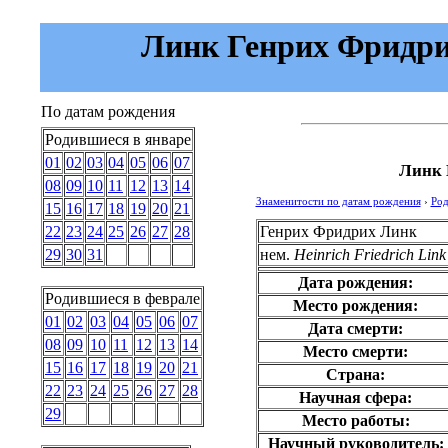
Линк Генрих Фридрих 
По датам рождения
Родившиеся в январе
01
02
03
04
05
06
07
Линк 
08
09
10
11
12
13
14
Знаменитости по датам рождения
›
Род
15
16
17
18
19
20
21
Генрих Фридрих Линк
22
23
24
25
26
27
28
нем.
Heinrich Friedrich Link
29
30
31
Дата рождения:
Родившиеся в феврале
Место рождения:
01
02
03
04
05
06
07
Дата смерти:
08
09
10
11
12
13
14
Место смерти:
15
16
17
18
19
20
21
Страна:
22
23
24
25
26
27
28
Научная сфера:
29
Место работы:
Научный руководитель: