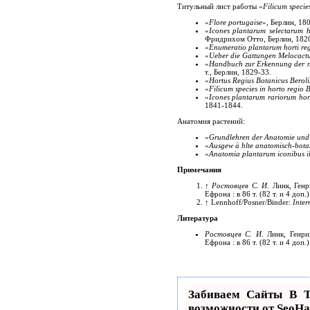
Титульный лист работы «
Filicum species
«
Flore portugaise
», Берлин, 18
«
Icones plantarum selectarum ho
Фридрихом Отто, Берлин, 1820
«
Enumeratio plantarum horti regi
«
Ueber die Gattungen Melocact
«
Handbuch zur Erkennung der n
т., Берлин, 1829-33.
«
Hortus Regius Botanicus Berolin
«
Filicum species in horto regio B
«
Icones plantarum rariorum hort
1841-1844.
Анатомия растений:
«
Grundlehren der Anatomie und 
«
Ausgew ä hlte anatomisch-bota
«
Anatomia plantarum iconibus il
Примечания
↑
Ростовцев С. И.
Линк, Генр
Ефрона : в 86 т. (82 т. и 4 доп.)
↑
Lennhoff/Posner/Binder:
Inter
Литература
Ростовцев С. И.
Линк, Генри
Ефрона : в 86 т. (82 т. и 4 доп.)
Забиваем Сайты В
возможности от SeoH