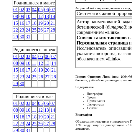
Родившиеся в марте
Запрос «Link» перенаправляется сюда; 
01
02
03
04
05
06
07
Систематик живой природ
08
09
10
11
12
13
14
Автор наименований ряда 
15
16
17
18
19
20
21
ботанической (
бинарной
) 
22
23
24
25
26
27
28
сокращением
«Link»
.
29
30
31
Список таких таксонов
на
Персональная страница
н
Исследователь, описавший 
Родившиеся в апреле
указания авторства, назва
01
02
03
04
05
06
07
обозначением
«Link»
.
08
09
10
11
12
13
14
15
16
17
18
19
20
21
22
23
24
25
26
27
28
Генрих Фридрих Линк
(нем.
Heinric
ботаник, учёный-энциклопедист, масон
29
30
Содержание
Биография
Родившиеся в мае
Труды
Примечания
01
02
03
04
05
06
07
Литература
Ссылки
08
09
10
11
12
13
14
Биография
15
16
17
18
19
20
21
Образование получил в университете Г
22
23
24
25
26
27
28
1789 году защитил диссертацию «
Flo
доцентом.
29
30
31