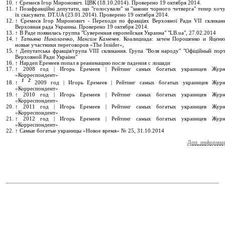
↑
Єремеєв Ігор Миронович. ЦВК (18.10.2014). Проверено 19 октября 2014.
↑
Позафракційні депутати, що "голосували" за "закони чорного четверга" тепер хоч
їх скасувати. DT.UA (23.01.2014). Проверено 19 октября 2014.
↑
Єремеєв Ігор Миронович - Переходи по фракціях Верховної Ради VII скликанн
Верховная рада Украины. Проверено 19 октября 2014.
↑
В Раде появилась группа "Суверенная европейская Украина" "LB.ua", 27.02.2014
↑
Татьяна Николаенко
,
Максим Каменев
. Коалициада: зачем Порошенко и Яценю
новые участники переговоров «The Insider»,
↑
Депутатська фракція/група VIII скликання. Група "Воля народу" "Офiцiйный порт
Верховной Ради Украiни"
↑
Нардеп Еремеев попал в реанимацию после падения с лошади
↑
2008 год | Игорь Еремеев | Рейтинг самых богатых украинцев Журн
«Корреспондент»
1
2
↑
2009 год | Игорь Еремеев | Рейтинг самых богатых украинцев Журн
«Корреспондент»
↑
2010 год | Игорь Еремеев | Рейтинг самых богатых украинцев Журн
«Корреспондент»
↑
2011 год | Игорь Еремеев | Рейтинг самых богатых украинцев Журн
«Корреспондент»
↑
2012 год | Игорь Еремеев | Рейтинг самых богатых украинцев Журн
«Корреспондент»
↑
Самые богатые украинцы «Новое время» № 25, 31.10.2014
Доп. информац