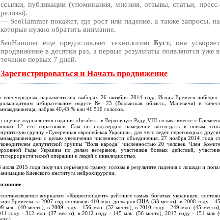
ссылки, публикации (упоминания, мнения, отзывы, статьи, пресс-
релизы).
— SeoHammer покажет, где рост или падение, а также запросы, на
которые нужно обратить внимание.
SeoHammer еще предоставляет технологию
Буст
, она ускоряет
продвижение в десятки раз, а первые результаты появляются уже в
течение первых 7 дней.
Зарегистрироваться и Начать продвижение
а внеочередных парламентских выборах 26 октября 2014 года Игорь Еремеев победил 
дномандатном избирательном округе № 23 (Волынская область, Маневичи) в качест
амовыдвиженца, набрав 40,43 % или 41 510 голосов.
о оценке журналистов издания «Insider», в Верховную Раду VIII созыва вместе с Еремеев
рошло 12 его соратников. Сам он подтвердил намерение воссоздать в новым созы
епутатскую группу «Суверенная европейская Украина», для чего ведёт переговоры с други
амовыдвиженцами с целью увеличения численности объединения. 27 ноября 2014 года ст
уководителем депутатской группы "Воля народа" численностью 20 человек. Член Комите
ерховной Рады Украины по делам ветеранов, участников боевых действий, участник
нтитеррористической операции и людей с инвалидностью.
6 июля 2015 года получил серьёзную травму головы в результате падения с лошади и попал
еанимацию Киевского института нейрохирургии.
остояние
 составлявшемся журналом «Корреспондент» рейтинге самых богатых украинцев, состоян
горя Еремеева за 2007 год составило 410 млн. долларов США (33 место), в 2008 году - 45
9 млн. (40 место), в 2009 году - 156 млн. (32 место), в 2010 году - 249 млн. (45 место)
11 году - 312 млн. (37 место), в 2012 году - 145 млн. (56 место), 2013 году - 151 млн 
сто).