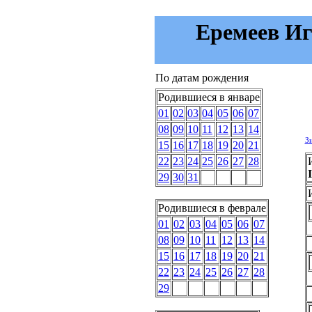
Еремеев Иг
По датам рождения
Родившиеся в январе
01
02
03
04
05
06
07
08
09
10
11
12
13
14
З
15
16
17
18
19
20
21
22
23
24
25
26
27
28
29
30
31
Родившиеся в феврале
01
02
03
04
05
06
07
08
09
10
11
12
13
14
15
16
17
18
19
20
21
22
23
24
25
26
27
28
29