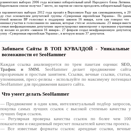
арламентских выборах 2006 года возглавил избирательный штаб Народного блока Литвина.
бирательном списке получил 7 место, но партия не смогла преодолеть избирательный барье
а парламентских выборах 2012 года прошёл в Верховную Раду как самовыдвиженец, в 20
оду стал основателем депутатской группы «Суверенная европейская Украина». По данн
чётной комисии ВР голосовал в поддержку законов 16 января, хотя сам говорил что 
ринимал участии в голосовании по законам, которые счёл
не легитимными
. 23 января вмест
осемью внефракционными депутатами зарегистрировал законопроект о признании утративш
илу восьми из десяти «законов 16 января». 27 февраля создал межфракционную депутатск
руппу «Суверенная европейская Украина», в которую вошло 37 депутатов.
Забиваем Сайты В ТОП КУВАЛДОЙ - Уникальные
возможности от SeoHammer
Каждая ссылка анализируется по трем пакетам оценки:
SEO,
Трафик и SMM.
SeoHammer делает продвижение сайта
прозрачным и простым занятием. Ссылки, вечные ссылки, статьи,
упоминания, пресс-релизы - используйте по максимуму потенциал
SeoHammer для продвижения вашего сайта.
Что умеет делать SeoHammer
— Продвижение в один клик, интеллектуальный подбор запросов,
покупка самых лучших ссылок с высокой степенью качества у
лучших бирж ссылок.
— Регулярная проверка качества ссылок по более чем 100
показателям и ежедневный пересчет показателей качества проекта.
— Все известные форматы ссылок: арендные ссылки, вечные