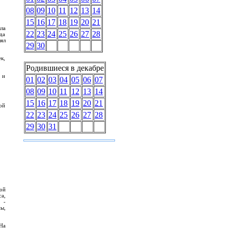
08
09
10
11
12
13
14
15
16
17
18
19
20
21
ла
22
23
24
25
26
27
28
да
ял
29
30
к,
Родившиеся в декабре
 и
01
02
03
04
05
06
07
08
09
10
11
12
13
14
15
16
17
18
19
20
21
ой
22
23
24
25
26
27
28
29
30
31
ой
а,
 -
ы,
На