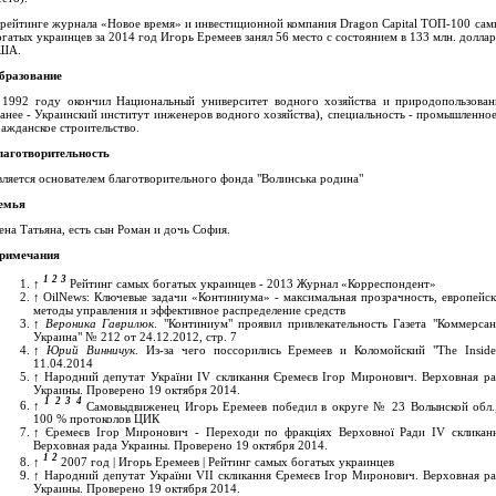
 рейтинге журнала «Новое время» и инвестиционной компания Dragon Capital ТОП-100 сам
гатых украинцев за 2014 год Игорь Еремеев занял 56 место с состоянием в 133 млн. долла
ША.
бразование
 1992 году окончил Национальный университет водного хозяйства и природопользован
ранее - Украинский институт инженеров водного хозяйства), специальность - промышленное
ажданское строительство.
лаготворительность
вляется основателем благотворительного фонда "Волинська родина"
емья
на Татьяна, есть сын Роман и дочь София.
римечания
1
2
3
↑
Рейтинг самых богатых украинцев - 2013 Журнал «Корреспондент»
↑
OilNews: Ключевые задачи «Континиума» - максимальная прозрачность, европейск
методы управления и эффективное распределение средств
↑
Вероника Гаврилюк
. "Континиум" проявил привлекательность Газета "Коммерсан
Украина" № 212 от 24.12.2012, стр. 7
↑
Юрий Винничук
. Из-за чего поссорились Еремеев и Коломойский "The Insider
11.04.2014
↑
Народний депутат України IV скликання Єремеєв Ігор Миронович. Верховная ра
Украины. Проверено 19 октября 2014.
1
2
3
4
↑
Самовыдвиженец Игорь Еремеев победил в округе № 23 Волынской обл.,
100 % протоколов ЦИК
↑
Єремеєв Ігор Миронович - Переходи по фракціях Верховної Ради IV скликанн
Верховная рада Украины. Проверено 19 октября 2014.
1
2
↑
2007 год | Игорь Еремеев | Рейтинг самых богатых украинцев
↑
Народний депутат України VII скликання Єремеєв Ігор Миронович. Верховная ра
Украины. Проверено 19 октября 2014.