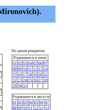
ironovich).
По датам рождения
Родившиеся в июле
01
02
03
04
05
06
07
08
09
10
11
12
13
14
15
16
17
18
19
20
21
22
23
24
25
26
27
28
29
30
31
Родившиеся в августе
01
02
03
04
05
06
07
08
09
10
11
12
13
14