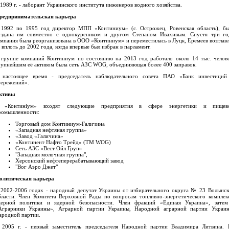
1989 г. - лаборант Украинского института инженеров водного хозяйства.
редпринимательская карьера
 1992 по 1995 год директор МПП «Континиум» (с. Острожец, Ровенская область), бы
оздана им совместно с однокурсником и другом Степаном Ивахивым. Спустя три го
омпания была реорганизована в ООО «Континиум» и переместилась в Луцк, Еремеев возглавл
 вплоть до 2002 года, когда впервые был избран в парламент.
 группе компаний Континиум по состоянию на 2013 год работало около 14 тыс. челове
рупнейшим её активом была сеть АЗС WOG, объединяющая более 400 заправок.
 настоящее время - председатель наблюдательного совета ПАО «Банк инвестиций
бережений».
ктивы
 «Континіум» входят следующие предприятия в сфере энергетики и пищев
ромышленности:
Торговый дом Континиум-Галичина
«Западная нефтяная группа»
«Завод «Галичина»
«Континент Нафто Трейд» (ТМ WOG)
Сеть АЗС «Вест Ойл Груп»
"Западная молочная группа",
Херсонский нефтеперерабатывающий завод
"Вог Аэро Джет"
олитическая карьера
 2002-2006 годах - народный депутат Украины от избирательного округа № 23 Волынск
бласти. Член Комитета Верховной Рады по вопросам топливно-энергетического комплекс
дерной политики и ядерной безопасности. Член фракций «Единая Украина», затем
Аграрники Украины», Аграрной партии Украины, Народной аграрной партии Украин
ародной партии.
 2005 г. - первый заместитель председателя Народной партии Владимира Литвина. 