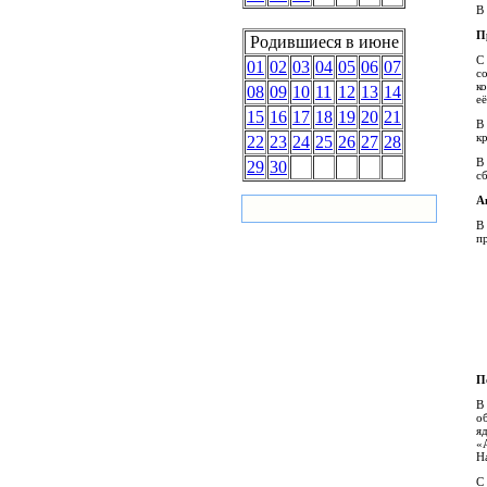
В 
П
Родившиеся в июне
С
01
02
03
04
05
06
07
с
к
08
09
10
11
12
13
14
её
15
16
17
18
19
20
21
В
к
22
23
24
25
26
27
28
В
29
30
с
А
В
п
П
В
о
я
«
Н
С