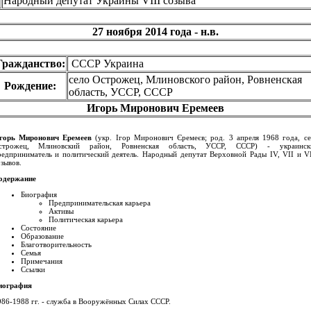
Народный депутат Украины VIII созыва
27 ноября 2014 года - н.в.
Гражданство:
СССР
Украина
село Острожец, Млиновского район, Ровненская
Рождение:
область, УССР, СССР
Игорь Миронович Еремеев
горь Миронович Еремеев
(укр.
Ігор Миронович Єремеєв
; род.
3 апреля 1968
года, се
строжец, Млиновский район, Ровненская область, УССР, СССР) - украинск
редприниматель и политический деятель. Народный депутат Верховной Рады IV, VII и VI
зывов.
одержание
Биография
Предпринимательская карьера
Активы
Политическая карьера
Состояние
Образование
Благотворительность
Семья
Примечания
Ссылки
иография
986-1988 гг. - служба в Вооружённых Силах СССР.