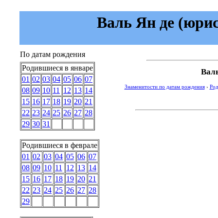
Валь Ян де (юрист
По датам рождения
Родившиеся в январе
Валь
01
02
03
04
05
06
07
Знаменитости по датам рождения
›
Род
08
09
10
11
12
13
14
15
16
17
18
19
20
21
22
23
24
25
26
27
28
29
30
31
Родившиеся в феврале
01
02
03
04
05
06
07
08
09
10
11
12
13
14
15
16
17
18
19
20
21
22
23
24
25
26
27
28
29