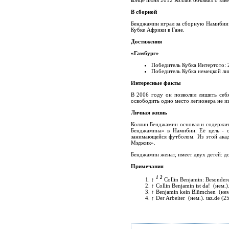
конце июня 2012 Коллин объявил о зав
В сборной
Бенджамин играл за сборную Намибии с
Кубке Африки в Гане.
Достижения
«Гамбург»
Победитель Кубка Интертото: 
Победитель Кубка немецкой ли
Интересные факты
В 2006 году он позволил лишить себя
освободить одно место легионера не из
Личная жизнь
Коллин Бенджамин основал и содержит
Бенджамина» в Намибии. Её цель - о
занимающейся футболом. Из этой ака
Мэджик».
Бенджамин женат, имеет двух детей: до
Примечания
1
2
↑
Collin Benjamin: Besonder
↑
Collin Benjamin ist da!
(нем.)
↑
Benjamin kein Blümchen
(нем
↑
Der Arbeiter
(нем.)
. taz.de (2