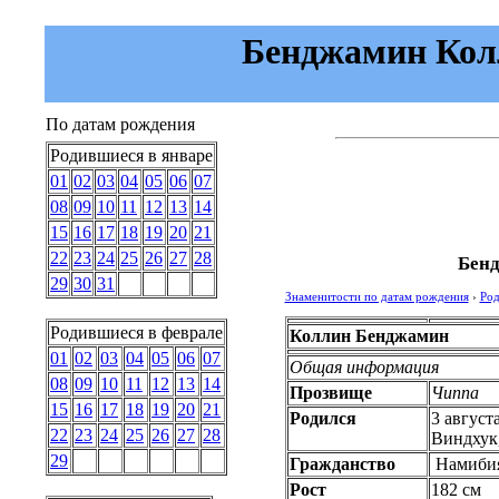
Бенджамин Колл
По датам рождения
Родившиеся в январе
01
02
03
04
05
06
07
08
09
10
11
12
13
14
15
16
17
18
19
20
21
22
23
24
25
26
27
28
Бенд
29
30
31
Знаменитости по датам рождения
›
Род
Родившиеся в феврале
Коллин Бенджамин
01
02
03
04
05
06
07
Общая информация
08
09
10
11
12
13
14
Прозвище
Чиппа
15
16
17
18
19
20
21
Родился
3 август
22
23
24
25
26
27
28
Виндхук
29
Гражданство
Намиби
Рост
182 см