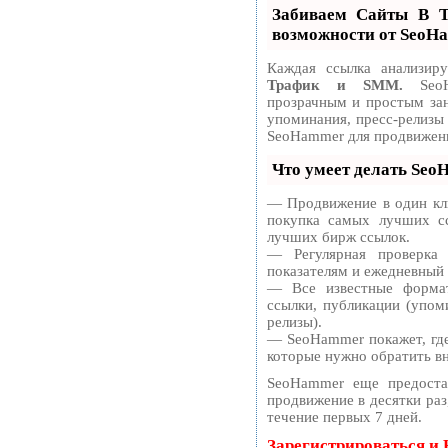
Забиваем Сайты В
возможности от SeoH
Каждая ссылка анализир
Трафик и SMM.
SeoH
прозрачным и простым зан
упоминания, пресс-релизы
SeoHammer для продвижени
Что умеет делать Se
— Продвижение в один кли
покупка самых лучших сс
лучших бирж ссылок.
— Регулярная проверка
показателям и ежедневный 
— Все известные формат
ссылки, публикации (упоми
релизы).
— SeoHammer покажет, где 
которые нужно обратить в
SeoHammer еще предоста
продвижение в десятки раз
течение первых 7 дней.
Зарегистрироваться и