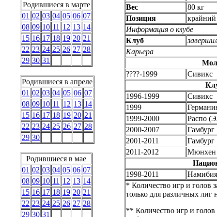
Родившиеся в марте
Вес
80 кг
01
02
03
04
05
06
07
Позиция
крайний
08
09
10
11
12
13
14
Информация о клубе
15
16
17
18
19
20
21
Клуб
завершил
22
23
24
25
26
27
28
Карьера
29
30
31
Мол
????-1999
Сивикс
Родившиеся в апреле
Кл
01
02
03
04
05
06
07
1996-1999
Сивикс
08
09
10
11
12
13
14
1999
Германи
15
16
17
18
19
20
21
1999-2000
Распо (Э
22
23
24
25
26
27
28
2000-2007
Гамбург 
29
30
2001-2011
Гамбург
2011-2012
Мюнхен 
Родившиеся в мае
Нацио
01
02
03
04
05
06
07
1998-2011
Намиби
08
09
10
11
12
13
14
* Количество игр и голов 
15
16
17
18
19
20
21
только для различных лиг
22
23
24
25
26
27
28
** Количество игр и голо
29
30
31