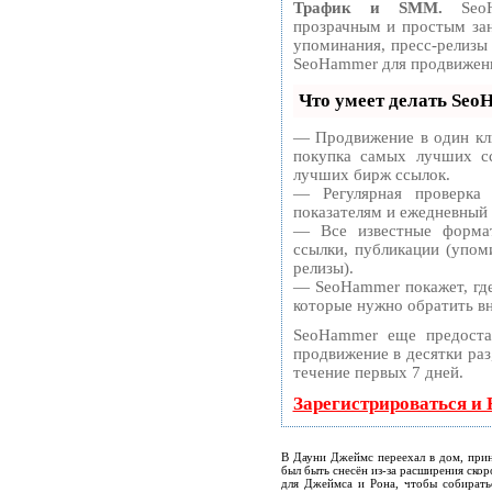
Трафик и SMM.
SeoH
прозрачным и простым зан
упоминания, пресс-релизы
SeoHammer для продвижени
Что умеет делать Se
— Продвижение в один кли
покупка самых лучших сс
лучших бирж ссылок.
— Регулярная проверка
показателям и ежедневный 
— Все известные формат
ссылки, публикации (упоми
релизы).
— SeoHammer покажет, где 
которые нужно обратить в
SeoHammer еще предоста
продвижение в десятки раз
течение первых 7 дней.
Зарегистрироваться и
В Дауни Джеймс переехал в дом, при
был быть снесён из-за расширения ско
для Джеймса и Рона, чтобы собирать