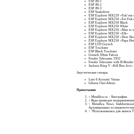
ESP JH-1
ESP JH-2
ESP JH-3
ESP Snakebyte
ESP Explorer MX220 «Fuk’em 
ESP Explorer MX250 «Eet Fuk
ESP Explorer MX250 Black
ESP Explorer MX250 White
ESP Explorer MX250 «Man to w
ESP Explorer MX250 «Elk»
ESP Explorer MX250 «Deer Sku
ESP Explorer MX250 «Papa He
ESP LTD Grynch
ESP Truckster
ESP Black Truckster
Gretsch White Falcon
Fender Telecaster 1952
Fender Telecaster with B-Bender
Jackson King V «Kill Bon Jovi»
Акустические гитары
Line 6 Acoustic Variax
Gibson Chet Atkins
Примечания
↑
Metallica.ru :: Биографии
↑
Куда приводит воцерковление 
↑
Metallica News. blabbermou
Архивировано из первоисточни
↑
"Использовалась для записи T