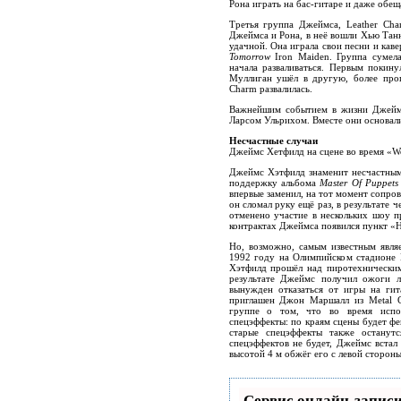
Рона играть на бас-гитаре и даже обещ
Третья группа Джеймса, Leather Cha
Джеймса и Рона, в неё вошли Хью Тан
удачной. Она играла свои песни и каве
Tomorrow
Iron Maiden. Группа сумела
начала разваливаться. Первым покин
Муллиган ушёл в другую, более прог
Charm развалилась.
Важнейшим событием в жизни Джеймс
Ларсом Ульрихом. Вместе они основали
Несчастные случаи
Джеймс Хетфилд на сцене во время «Wo
Джеймс Хэтфилд знаменит несчастным
поддержку альбома
Master Of Puppets
впервые заменил, на тот момент сопр
он сломал руку ещё раз, в результате 
отменено участие в нескольких шоу п
контрактах Джеймса появился пункт «
Но, возможно, самым известным являе
1992 году на Олимпийском стадионе 
Хэтфилд прошёл над пиротехническим
результате Джеймс получил ожоги л
вынужден отказаться от игры на гит
приглашен Джон Маршалл из Metal C
группе о том, что во время испол
спецэффекты: по краям сцены будет фе
старые спецэффекты также останут
спецэффектов не будет, Джеймс встал
высотой 4 м обжёг его с левой стороны
Сервис онлайн-записи