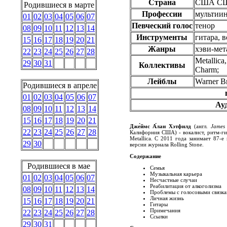
Страна
США
С
Родившиеся в марте
Профессии
мультиин
01
02
03
04
05
06
07
Певческий голос
тенор
08
09
10
11
12
13
14
Инструменты
гитара, 
15
16
17
18
19
20
21
Жанры
хэви-мет
22
23
24
25
26
27
28
Metallica
29
30
31
Коллективы
Charm;
Лейблы
Warner Br
Родившиеся в апреле
01
02
03
04
05
06
07
Ауд
08
09
10
11
12
13
14
15
16
17
18
19
20
21
Дже́ймс А́лан Хэтфилд
(англ.
James 
22
23
24
25
26
27
28
Калифорния США) - вокалист, ритм-ги
Metallica. C 2011 года занимает 87-е
29
30
версии журнала Rolling Stone.
Содержание
Родившиеся в мае
Семья
Музыкальная карьера
01
02
03
04
05
06
07
Несчастные случаи
Реабилитация от алкоголизма
08
09
10
11
12
13
14
Проблемы с голосовыми связк
Личная жизнь
15
16
17
18
19
20
21
Гитары
Примечания
22
23
24
25
26
27
28
Ссылки
29
30
31