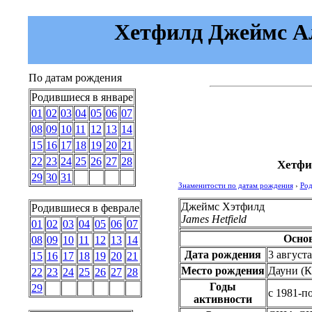
Хетфилд Джеймс Ала
По датам рождения
Родившиеся в январе
01
02
03
04
05
06
07
08
09
10
11
12
13
14
15
16
17
18
19
20
21
22
23
24
25
26
27
28
Хетфи
29
30
31
Знаменитости по датам рождения
›
Род
Джеймс Хэтфилд
Родившиеся в феврале
James Hetfield
01
02
03
04
05
06
07
Осно
08
09
10
11
12
13
14
Дата рождения
3 август
15
16
17
18
19
20
21
Место рождения
Дауни (
22
23
24
25
26
27
28
Годы
29
c 1981-п
активности