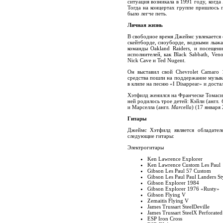
ситуация возникала в 1991 году, когд
Тогда на концертах группе пришлось 
было легче петь.
Личная жизнь
В свободное время Джеймс увлекается 
скейтборде, сноуборде, водными лыжа
команды Oakland Raiders, и посещен
исполнителей, как Black Sabbath, Ven
Nick Cave и Ted Nugent.
Он выставил свой Chevrolet Camaro
средства пошли на поддержание музык
в клипе на песню «I Disappear» и доста
Хэтфилд женился на Франческе Томаси
ней родилось трое детей: Кэйли (англ.
и Марселла (англ.
Marcella
) (17 января 
Гитары
Джеймс Хэтфилд является обладателе
следующие гитары:
Электрогитары
Ken Lawrence Explorer
Ken Lawrence Custom Les Paul
Gibson Les Paul 57 Custom
Gibson Les Paul Paul Landers St
Gibson Explorer 1984
Gibson Explorer 1976 «Rusty»
Gibson Flying V
Zemaitis Flying V
James Trussart SteelDeville
James Trussart SteelX Perforated
ESP Iron Cross