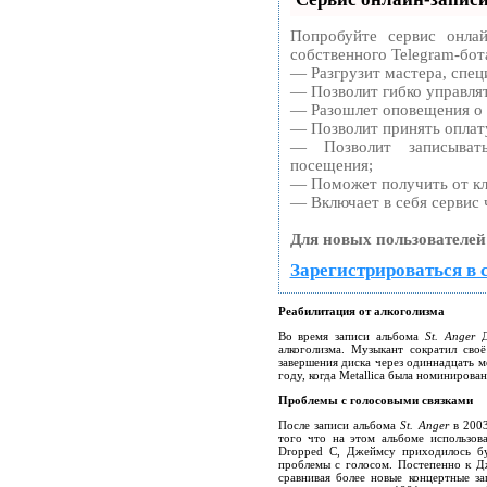
Попробуйте сервис онлай
собственного Telegram-бот
— Разгрузит мастера, спец
— Позволит гибко управлят
— Разошлет оповещения о 
— Позволит принять оплату
— Позволит записыват
посещения;
— Поможет получить от кли
— Включает в себя сервис 
Для новых пользователей
Зарегистрироваться в 
Реабилитация от алкоголизма
Во время записи альбома
St. Anger
Д
алкоголизма. Музыкант сократил сво
завершения диска через одиннадцать м
году, когда Metallica была номинирова
Проблемы с голосовыми связками
После записи альбома
St. Anger
в 2003
того что на этом альбоме использова
Dropped C, Джеймсу приходилось бук
проблемы с голосом. Постепенно к Д
сравнивая более новые концертные за