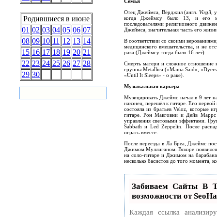
Семья
Отец Джеймса, Вёрджил (англ.
Virgil
, 
Родившиеся в июне
когда Джеймсу было 13, и его м
последователями религиозного движен
01
02
03
04
05
06
07
Джеймса, значительная часть его жизни
08
09
10
11
12
13
14
В соответствии со своими верованиями
медицинского вмешательства, и не отс
15
16
17
18
19
20
21
рака (Джеймсу тогда было 16 лет).
22
23
24
25
26
27
28
Смерть матери и сложное отношение к
группы Metallica («Mama Said», «Dyers
29
30
«Until It Sleeps» - о раке).
Музыкальная карьера
Музицировать Джеймс начал в 9 лет на
наконец, перешёл к гитаре. Его первой
состояла из братьев Veloz, которые и
гитаре. Рон Макговни и Дейв Маррс 
управления световыми эффектами. Груп
Sabbath и Led Zeppelin. После расп
играть вместе.
После переезда в Ла Бреа, Джеймс пос
Джимом Муллиганом. Вскоре появился 
на соло-гитаре и Джимом на барабана
несколько басистов до того момента, к
Забиваем Сайты В
возможности от SeoH
Каждая ссылка анализир