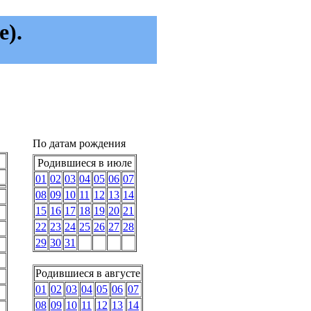
).
По датам рождения
Родившиеся в июле
01
02
03
04
05
06
07
08
09
10
11
12
13
14
15
16
17
18
19
20
21
22
23
24
25
26
27
28
29
30
31
Родившиеся в августе
01
02
03
04
05
06
07
08
09
10
11
12
13
14