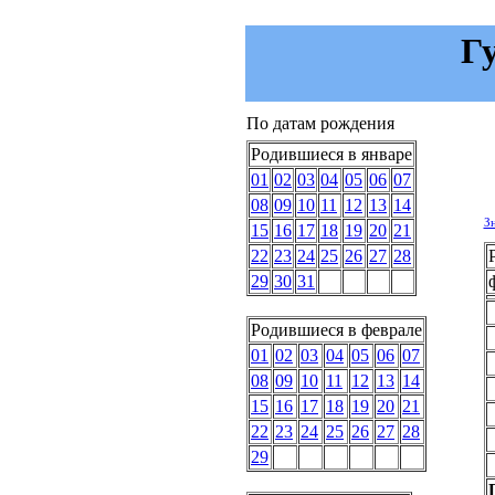
Г
По датам рождения
Родившиеся в январе
01
02
03
04
05
06
07
08
09
10
11
12
13
14
З
15
16
17
18
19
20
21
22
23
24
25
26
27
28
29
30
31
Родившиеся в феврале
01
02
03
04
05
06
07
08
09
10
11
12
13
14
15
16
17
18
19
20
21
22
23
24
25
26
27
28
29