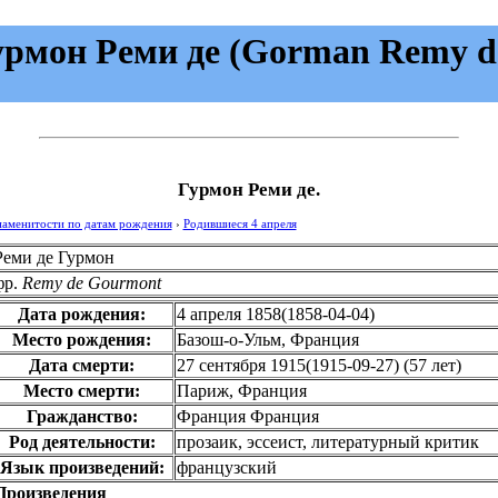
урмон Реми де (Gorman Remy de
Гурмон Реми де.
наменитости по датам рождения
›
Родившиеся 4 апреля
Реми де Гурмон
фр.
Remy de Gourmont
Дата рождения:
4 апреля 1858
(
1858-04-04
)
Место рождения:
Базош-о-Ульм, Франция
Дата смерти:
27 сентября 1915
(
1915-09-27
)
(57 лет)
Место смерти:
Париж, Франция
Гражданство:
Франция
Франция
Род деятельности:
прозаик, эссеист, литературный критик
Язык произведений:
французский
Произведения