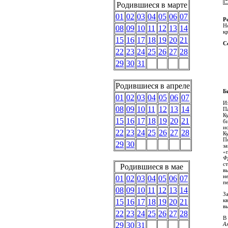
Родившиеся в марте
01
02
03
04
05
06
07
Р
Н
08
09
10
11
12
13
14
кр
15
16
17
18
19
20
21
С
22
23
24
25
26
27
28
29
30
31
Родившиеся в апреле
Б
01
02
03
04
05
06
07
Из
08
09
10
11
12
13
14
П
К
15
16
17
18
19
20
21
б
и
22
23
24
25
26
27
28
К
П
29
30
з
«
Ф
с
Родившиеся в мае
в
н
01
02
03
04
05
06
07
пе
08
09
10
11
12
13
14
З
к
15
16
17
18
19
20
21
вы
22
23
24
25
26
27
28
В
А
29
30
31