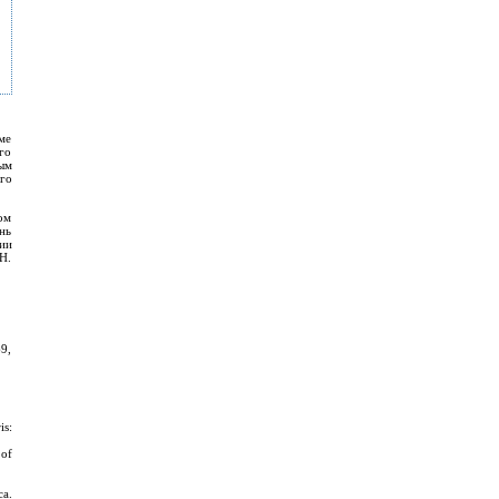
ме
го
ым
го
ом
нь
ии
Н.
69,
is:
of
a.