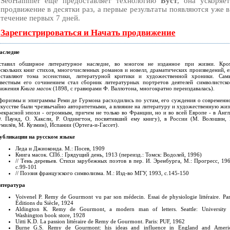
SeoHammer еще предоставляет технологию
Буст
, она ускоряет
продвижение в десятки раз, а первые результаты появляются уже в
течение первых 7 дней.
Зарегистрироваться и Начать продвижение
аследие
ставил обширное литературное наследие, во многом не изданное при жизни. Кро
ескольких книг стихов, многочисленных романов и новелл, драматических произведений, е
оставляют тома эссеистики, литературной критики и художественной хроники. Сам
звестным его сочинением стал сборник литературных портретов деятелей символистско
вижения
Книга масок
(1898, с гравюрами Ф. Валлотона, многократно переиздавалась).
форизмы и эпиграммы Реми де Гурмона расходились по устам, его суждения о современн
скусстве были чрезвычайно авторитетными, а влияние на литературу и художественную жиз
рекрасной эпохи - огромным, причем не только во Франции, но и во всей Европе - в Англ
Э. Паунд, О. Хаксли, Р. Олдингтон, посвятивший ему книгу), в России (М. Волошин, 
милёв, М. Кузмин), Испании (Ортега-и-Гассет).
убликации на русском языке
Леда и Джиоконда. М.: Посев, 1909
Книга масок. СПб.: Грядущий день, 1913 (переизд.: Томск: Водолей, 1996)
// Тень деревьев. Стихи зарубежных поэтов в пер. И. Эренбурга, М.: Прогресс, 19
с.99-101
// Поэзия французского символизма. М.: Изд-во МГУ, 1993, с.145-150
итература
Voivenel P. Remy de Gourmont vu par son médecin. Essai de physiologie littéraire. Par
Éditions du Siècle, 1924
Aldington К. Remy de Gourmont, a modern man of letters. Seattle: University 
Washington book store, 1928
Uitti K.D. La passion littéraire de Remy de Gourmont. Paris: PUF, 1962
Burne G.S. Remy de Gourmont: his ideas and influence in England and Americ