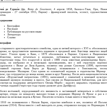
еми́ де Гурмо́н
(фр.
Remy de Gourmont
, 4 апреля 1858, Базош-о-Ульм, Орн, Нижн
ормандия - 27 сентября 1915, Париж) - французский писатель, эссеист, художественн
итик.
одержание
Биография
Наследие
Публикации на русском языке
Литература
Ссылки
иография
 старинного аристократического семейства, одна из ветвей которого с XVI в. обосновалас
ариже, ее представители занимались изданием и продажей книг. Блестяще закончил лицей
утансе. Учился праву в Кане, с 1879 обосновался в Париже. Служил в Национальн
иблиотеке, начал печататься в журналах, публиковал научно-популярные книги 
сторические темы. Его подругой и музой с 1886 стала известная демимонденка Берта 
урьер, он изобразил ее в нескольких произведениях, вел с ней страстную переписк
одружился с Вилье де Лиль-Аданом, посвятил ему роман
Сикстина
(1890, прототип
аглавной героини была Берта де Курьер), познакомился с Гюисмансом, посещ
понедельники» Малларме. Стал одним из основателей журнала и издательства
Меркюр 
ранс
, где сотрудничал до конца жизни, вошел в круг Рашильд. После анти-националистичес
татьи «Игрушечный патриотизм» (1891), написанной с симпатией к немецкой культуре
ызвавшей шумную полемику в прессе, был уволен из Национальной библиотеки, для него
есмотря на поддержку авторитетного Октава Мирбо - надолго закрылись страницы мног
чатных изданий (через три года страну расколет дело Дрейфуса).
аболел волчанкой, изуродовавшей его внешность и заставившей затвориться в собственн
вартире, откуда он ненадолго выходил только в редакцию
Меркюр де Франс
и раз в г
езжал на несколько недель в Кутанс. Писателю остались только книги и творчество.
 1910 он познакомился с Натали Барни, страстно влюбился в нее, посвятил ей
Письма
мазонке
(1914). Начал вместе с ней выходить из дома, отправился поездку по Нормандии. 