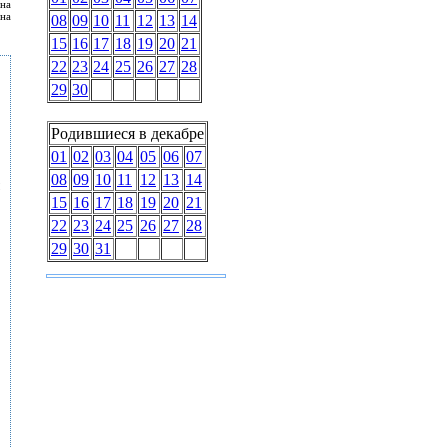
на
на
08
09
10
11
12
13
14
15
16
17
18
19
20
21
22
23
24
25
26
27
28
29
30
Родившиеся в декабре
01
02
03
04
05
06
07
08
09
10
11
12
13
14
15
16
17
18
19
20
21
22
23
24
25
26
27
28
29
30
31