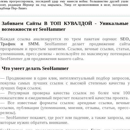
олезнь прогрессировала, последний удар ему нанесла война: большинство друзей ушли 
ронт, редакция
Меркюр
на год закрылась. Умер от кровоизлияния в мозг, похоронен 
ладбище Пер-Лашез.
Забиваем Сайты В ТОП КУВАЛДОЙ - Уникальные
возможности от SeoHammer
Каждая ссылка анализируется по трем пакетам оценки:
SEO,
Трафик и SMM.
SeoHammer делает продвижение сайта
прозрачным и простым занятием. Ссылки, вечные ссылки, статьи,
упоминания, пресс-релизы - используйте по максимуму потенциал
SeoHammer для продвижения вашего сайта.
Что умеет делать SeoHammer
— Продвижение в один клик, интеллектуальный подбор запросов,
покупка самых лучших ссылок с высокой степенью качества у
лучших бирж ссылок.
— Регулярная проверка качества ссылок по более чем 100
показателям и ежедневный пересчет показателей качества проекта.
— Все известные форматы ссылок: арендные ссылки, вечные
ссылки, публикации (упоминания, мнения, отзывы, статьи, пресс-
релизы).
— SeoHammer покажет, где рост или падение, а также запросы, на
которые нужно обратить внимание.