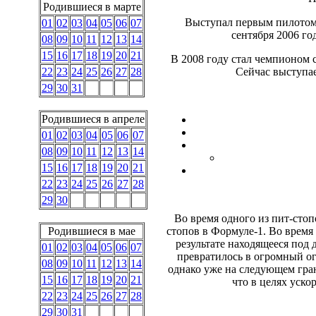
Родившиеся в марте
Выступал первым пилотом 
01
02
03
04
05
06
07
сентября 2006 го
08
09
10
11
12
13
14
15
16
17
18
19
20
21
В 2008 году стал чемпионом с
22
23
24
25
26
27
28
Сейчас выступае
29
30
31
Родившиеся в апреле
01
02
03
04
05
06
07
08
09
10
11
12
13
14
15
16
17
18
19
20
21
22
23
24
25
26
27
28
29
30
Во время одного из пит-стоп
Родившиеся в мае
стопов в Формуле-1. Во время
результате находящееся под 
01
02
03
04
05
06
07
превратилось в огромный о
08
09
10
11
12
13
14
однако уже на следующем гра
15
16
17
18
19
20
21
что в целях уско
22
23
24
25
26
27
28
29
30
31