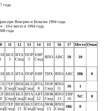
7 года
 Гран-при Венгрии и Бельгии 1994 года.
 - 10-е место в 1994 году.
008 года
0
11
12
13
14
15
16
17
Место
Очки
ЕН
БЕЛ
ИТА
ПОР
ЕВР
ЯПО
АВС
10
10
3
3
Сход
5
Сход
ЕН
БЕЛ
ИТА
ПОР
ЕВР
ТИХ
ЯПО
АВС
НК
0
ЕЛ
ГЕР
ВЕН
БЕЛ
ИТА
ПОР
ЯПО
16
1
0
Сход
Сход
Сход
8
Сход
11
ЕР
ВЕН
БЕЛ
ИТА
АВТ
ЛЮК
ЯПО
ЕВР
NC
0
0
Сход
Сход
Сход
12
Сход
13
16
ВТ
ГЕР
ВЕН
БЕЛ
ИТА
ЛЮК
ЯПО
НК
0
од
Сход
13
Сход
Сход
13
Сход