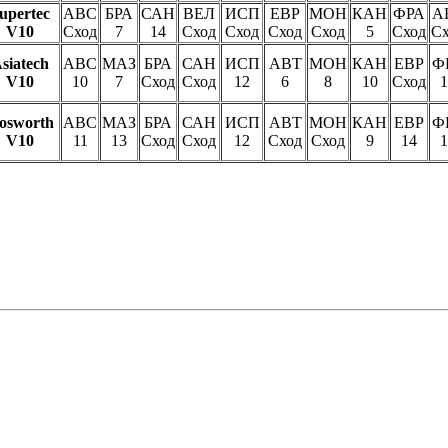
upertec
АВС
БРА
САН
ВЕЛ
ИСП
ЕВР
МОН
КАН
ФРА
А
V10
Сход
7
14
Сход
Сход
Сход
Сход
5
Сход
Сх
siatech
АВС
МАЗ
БРА
САН
ИСП
АВТ
МОН
КАН
ЕВР
Ф
V10
10
7
Сход
Сход
12
6
8
10
Сход
1
osworth
АВС
МАЗ
БРА
САН
ИСП
АВТ
МОН
КАН
ЕВР
Ф
V10
11
13
Сход
Сход
12
Сход
Сход
9
14
1