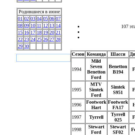
Родившиеся в июне
01
02
03
04
05
06
07
08
09
10
11
12
13
14
107 эт
15
16
17
18
19
20
21
22
23
24
25
26
27
28
29
30
Сезон
Команда
Шасси
Дв
Mild
Seven
Benetton
1994
F
Benetton
B194
Ford
MTV
Simtek
1995
Simtek
F
S951
Ford
Footwork
Footwork
1996
H
Hart
FA17
Tyrrell
1997
Tyrrell
F
025
Stewart
Stewart
1998
F
Ford
SF02