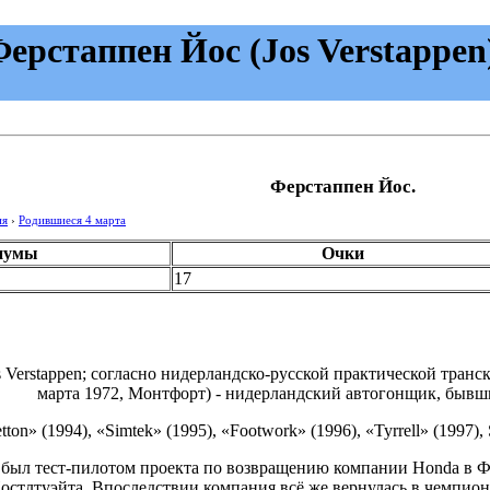
ерстаппен Йос (Jos Verstappen
Ферстаппен Йос.
ия
›
Родившиеся 4 марта
иумы
Очки
17
s Verstappen
; согласно нидерландско-русской практической транс
марта 1972, Монтфорт) - нидерландский автогонщик, быв
on» (1994), «Simtek» (1995), «Footwork» (1996), «Tyrrell» (1997), 
 был тест-пилотом проекта по возвращению компании Honda в Ф
остлтуэйта. Впоследствии компания всё же вернулась в чемпиона