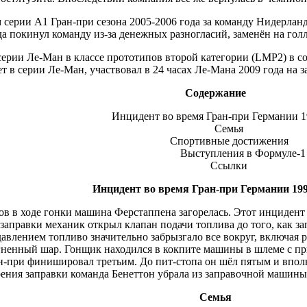
серии А1 Гран-при сезона 2005-2006 года за команду Нидерланд
да покинул команду из-за денежных разногласий, заменён на го
ерии Ле-Ман в классе прототипов второй категории (LMP2) в сос
т в серии Ле-Ман, участвовал в 24 часах Ле-Мана 2009 года на
Содержание
Инцидент во время Гран-при Германии 1
Семья
Спортивные достижения
Выступления в Формуле-1
Ссылки
Инцидент во время Гран-при Германии 199
ов в ходе гонки машина Ферстаппена загорелась. Этот инцидент
 заправки механик открыл клапан подачи топлива до того, как з
давлением топливо значительно забрызгало все вокруг, включая
гненный шар. Гонщик находился в кокпите машины в шлеме с п
н-при финишировал третьим. До пит-стопа он шёл пятым и вполн
рения заправки команда Бенеттон убрала из заправочной машины
Семья