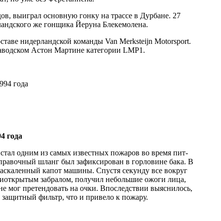
ов, выиграл основную гонку на трассе в Дурбане. 27
лландского же гонщика Йеруна Блекемолена.
таве нидерландской команды Van Merksteijn Motorsport.
 заводском Астон Мартине категории LMP1.
994 года
4 года
 стал одним из самых известных пожаров во время пит-
аправочный шланг был зафиксирован в горловине бака. В
 раскаленный капот машины. Спустя секунду все вокруг
риоткрытым забралом, получил небольшие ожоги лица,
е мог претендовать на очки. Впоследствии выяснилось,
 защитный фильтр, что и привело к пожару.