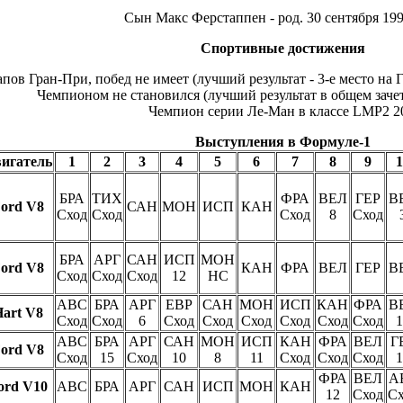
Сын Макс Ферстаппен - род. 30 сентября 199
Спортивные достижения
апов Гран-При, побед не имеет (лучший результат - 3-е место на
Чемпионом не становился (лучший результат в общем зачете
Чемпион серии Ле-Ман в классе LMP2 2
Выступления в Формуле-1
игатель
1
2
3
4
5
6
7
8
9
1
БРА
ТИХ
ФРА
ВЕЛ
ГЕР
В
ord V8
САН
МОН
ИСП
КАН
Сход
Сход
Сход
8
Сход
БРА
АРГ
САН
ИСП
МОН
ord V8
КАН
ФРА
ВЕЛ
ГЕР
В
Сход
Сход
Сход
12
НС
АВС
БРА
АРГ
ЕВР
САН
МОН
ИСП
КАН
ФРА
В
art V8
Сход
Сход
6
Сход
Сход
Сход
Сход
Сход
Сход
1
АВС
БРА
АРГ
САН
МОН
ИСП
КАН
ФРА
ВЕЛ
Г
ord V8
Сход
15
Сход
10
8
11
Сход
Сход
Сход
1
ФРА
ВЕЛ
А
ord V10
АВС
БРА
АРГ
САН
ИСП
МОН
КАН
12
Сход
Сх