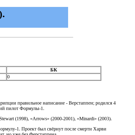
).
БК
0
крипции правильное написание - Верстаппен; родился 4
ший пилот Формулы-1.
Stewart (1998), «Arrows» (2000-2001), «Minardi» (2003).
ормулу-1. Проект был свёрнут после смерти Харви
т, но уже без Ферстаппена.