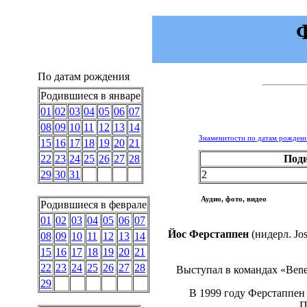
Ф
По датам рождения
Родившиеся в январе
01
02
03
04
05
06
07
08
09
10
11
12
13
14
Знаменитости по датам рожден
15
16
17
18
19
20
21
Под
22
23
24
25
26
27
28
2
29
30
31
Аудио, фото, видео
Родившиеся в феврале
01
02
03
04
05
06
07
Йос Ферстаппен
(нидерл.
Jo
08
09
10
11
12
13
14
15
16
17
18
19
20
21
22
23
24
25
26
27
28
Выступал в командах «Benett
29
В 1999 году Ферстаппен
П