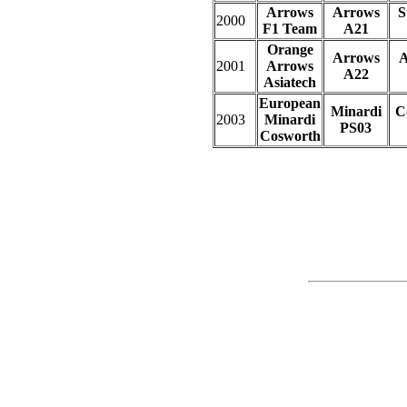
Arrows
Arrows
S
2000
F1 Team
A21
Orange
Arrows
A
2001
Arrows
A22
Asiatech
European
Minardi
C
2003
Minardi
PS03
Cosworth