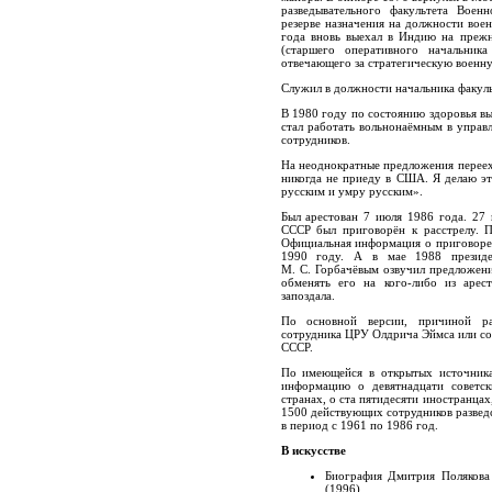
разведывательного факультета Воен
резерве назначения на должности воен
года вновь выехал в Индию на преж
(старшего оперативного начальник
отвечающего за стратегическую военн
Служил в должности начальника факул
В 1980 году по состоянию здоровья вы
стал работать вольнонаёмным в управ
сотрудников.
На неоднократные предложения переех
никогда не приеду в США. Я делаю это
русским и умру русским».
Был арестован 7 июля 1986 года. 27
СССР был приговорён к расстрелу. П
Официальная информация о приговоре 
1990 году. А в мае 1988 презид
М. С. Горбачёвым озвучил предложени
обменять его на кого-либо из арес
запоздала.
По основной версии, причиной ра
сотрудника ЦРУ Олдрича Эймса или со
СССР.
По имеющейся в открытых источника
информацию о девятнадцати советски
странах, о ста пятидесяти иностранца
1500 действующих сотрудников развед
в период с 1961 по 1986 год.
В искусстве
Биография Дмитрия Полякова
(1996).