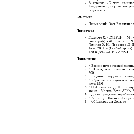
В сериале «С чего начина
Федорович Дмитриев, генерал 
Георгиевич.
См. также
Пеньковский, Олег Владимиро
Литература
Дегтярёв К.
«СМЕРШ». -
М
.:
спецслужб). -
4000 экз.
- ISBN 
Лемехов О. И., Прохоров Д. П
АиФ, 2001. - (Особый архив). 
120-6 (ЗАО «АРИА-АиФ»).
Примечания
↑
Военно-исторический журнал,
↑
Шпион, за которым охотилис
2001.
↑
Владимир Безрученко. Развед
↑
«Кротов» и «пиджаков» гото
июля 1998.
↑
О.И. Лемехов, Д. П. Прохор
архив. - Москва: Вече; АРИА-Аи
↑
Досье: предатели, перебежчи
↑
Вести. Ру - Найти и обезвред
↑
Об Эдварде Ли Ховарде