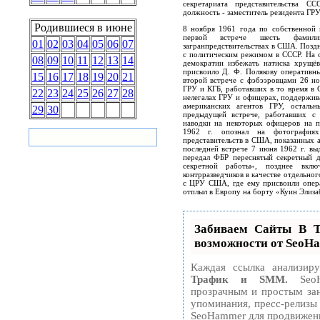
секретариата представительства 
должность - заместитель резидента ГР
Родившиеся в июне
8 ноября 1961 года по собственной 
первой встрече шесть фамили
01
02
03
04
05
06
07
загранпредствительствах в США. Поздн
с политическим режимом в СССР. На о
08
09
10
11
12
13
14
демократии избежать натиска хрущё
присвоило Д. Ф. Полякову оперативн
15
16
17
18
19
20
21
второй встрече с фэбээровцами 26 но
ГРУ и КГБ, работавших в то время в 
22
23
24
25
26
27
28
нелегалах ГРУ и офицерах, поддержива
американских агентов ГРУ, осталь
29
30
предыдущей встрече, работавших с
наводки на некоторых офицеров на п
1962 г. опознал на фотографиях
представительств в США, показанных а
последней встрече 7 июня 1962 г. в
передал ФБР переснятый секретный 
секретной работы», позднее вк
контрразведчиков в качестве отдельног
с ЦРУ США, где ему присвоили опера
отплыл в Европу на борту «Куин Элиза
Забиваем Сайты В
возможности от SeoH
Каждая ссылка анализир
Трафик и SMM.
SeoH
прозрачным и простым зан
упоминания, пресс-релизы
SeoHammer для продвижени