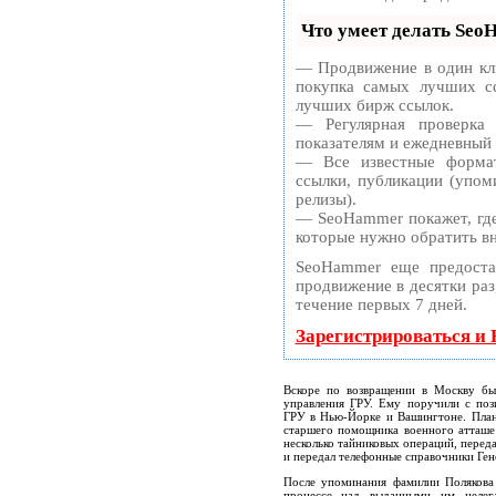
Что умеет делать Se
— Продвижение в один кли
покупка самых лучших сс
лучших бирж ссылок.
— Регулярная проверка
показателям и ежедневный 
— Все известные формат
ссылки, публикации (упоми
релизы).
— SeoHammer покажет, где 
которые нужно обратить в
SeoHammer еще предоста
продвижение в десятки раз
течение первых 7 дней.
Зарегистрироваться и
Вскоре по возвращении в Москву бы
управления ГРУ. Ему поручили с поз
ГРУ в Нью-Йорке и Вашингтоне. План
старшего помощника военного атташе
несколько тайниковых операций, перед
и передал телефонные справочники Ге
После упоминания фамилии Полякова 
процессе над выданными им нелег