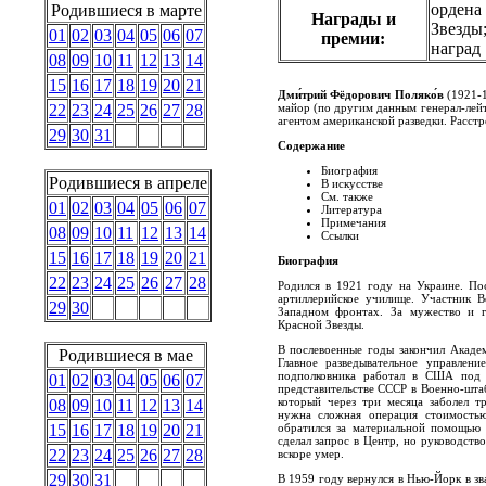
ордена
Родившиеся в марте
Награды и
Звезды
01
02
03
04
05
06
07
премии:
наград
08
09
10
11
12
13
14
15
16
17
18
19
20
21
Дми́трий Фёдорович Поляко́в
(1921-1
майор (по другим данным генерал-лейт
22
23
24
25
26
27
28
агентом американской разведки. Расстр
29
30
31
Содержание
Биография
Родившиеся в апреле
В искусстве
См. также
01
02
03
04
05
06
07
Литература
Примечания
08
09
10
11
12
13
14
Ссылки
15
16
17
18
19
20
21
Биография
22
23
24
25
26
27
28
Родился в 1921 году на Украине. По
артиллерийское училище. Участник В
29
30
Западном фронтах. За мужество и 
Красной Звезды.
В послевоенные годы закончил Акаде
Родившиеся в мае
Главное разведывательное управле
подполковника работал в США под 
01
02
03
04
05
06
07
представительстве СССР в Военно-шта
который через три месяца заболел т
08
09
10
11
12
13
14
нужна сложная операция стоимостью
обратился за материальной помощью 
15
16
17
18
19
20
21
сделал запрос в Центр, но руководство
22
23
24
25
26
27
28
вскоре умер.
29
30
31
В 1959 году вернулся в Нью-Йорк в з