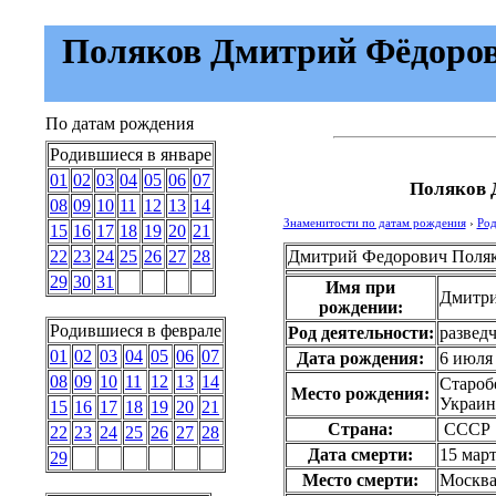
Поляков Дмитрий Фёдорови
По датам рождения
Родившиеся в январе
01
02
03
04
05
06
07
Поляков 
08
09
10
11
12
13
14
Знаменитости по датам рождения
›
Род
15
16
17
18
19
20
21
Дмитрий Федорович Поля
22
23
24
25
26
27
28
29
30
31
Имя при
Дмитри
рождении:
Родившиеся в феврале
Род деятельности:
разведч
01
02
03
04
05
06
07
Дата рождения:
6 июля
08
09
10
11
12
13
14
Староб
Место рождения:
Украин
15
16
17
18
19
20
21
Страна:
СССР
22
23
24
25
26
27
28
Дата смерти:
15 март
29
Место смерти:
Москва