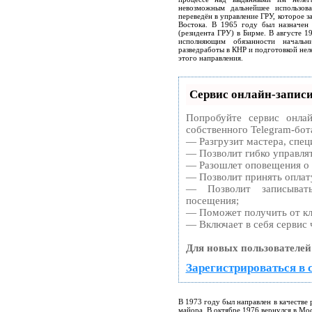
невозможным дальнейшее использов
переведён в управление ГРУ, которое 
Востока. В 1965 году был назначен
(резидента ГРУ) в Бирме. В августе 1
исполняющим обязанности начальни
разведработы в КНР и подготовкой неле
этого направления.
Сервис онлайн-записи
Попробуйте сервис онлай
собственного Telegram-бот
— Разгрузит мастера, спец
— Позволит гибко управлят
— Разошлет оповещения о 
— Позволит принять оплату
— Позволит записыват
посещения;
— Поможет получить от кли
— Включает в себя сервис 
Для новых пользователей
Зарегистрироваться в 
В 1973 году был направлен в качестве 
майора. В октябре 1976 вернулся в Мос