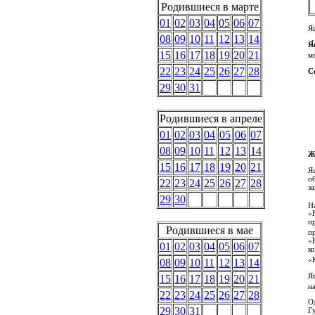
Родившиеся в марте
01
02
03
04
05
06
07
Я
08
09
10
11
12
13
14
Я́
15
16
17
18
19
20
21
м
22
23
24
25
26
27
28
С
29
30
31
Родившиеся в апреле
01
02
03
04
05
06
07
08
09
10
11
12
13
14
Ж
15
16
17
18
19
20
21
Я
о
22
23
24
25
26
27
28
за
29
30
Н
«
п
Родившиеся в мае
п
«
01
02
03
04
05
06
07
к
«
08
09
10
11
12
13
14
Я
15
16
17
18
19
20
21
н
22
23
24
25
26
27
28
О
29
30
31
Г