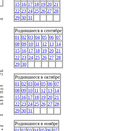
15
16
17
18
19
20
21
22
23
24
25
26
27
28
29
30
31
тор
Родившиеся в сентябре
01
02
03
04
05
06
07
08
09
10
11
12
13
14
15
16
17
18
19
20
21
22
23
24
25
26
27
28
29
30
ий
73
Родившиеся в октябре
01
02
03
04
05
06
07
пу
ую
08
09
10
11
12
13
14
II
ню
15
16
17
18
19
20
21
ми
22
23
24
25
26
27
28
ой
29
30
31
ен
Родившиеся в ноябре
иты
 в
01
02
03
04
05
06
07