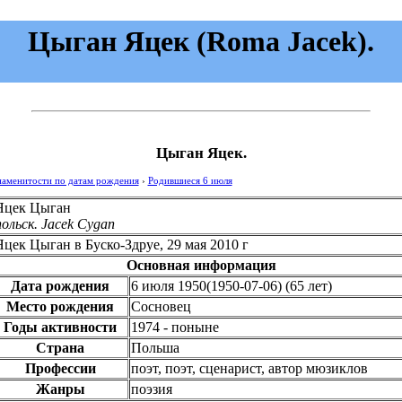
Цыган Яцек (Roma Jacek).
Цыган Яцек.
наменитости по датам рождения
›
Родившиеся 6 июля
Яцек Цыган
польск.
Jacek Cygan
Яцек Цыган в Буско-Здруе, 29 мая 2010 г
Основная информация
Дата рождения
6 июля 1950
(
1950-07-06
)
(65 лет)
Место рождения
Сосновец
Годы активности
1974 - поныне
Страна
Польша
Профессии
поэт, поэт, сценарист, автор мюзиклов
Жанры
поэзия