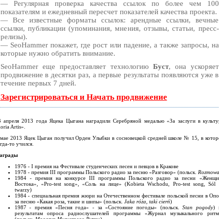
— Регулярная проверка качества ссылок по более чем 100
показателям и ежедневный пересчет показателей качества проекта.
— Все известные форматы ссылок: арендные ссылки, вечные
ссылки, публикации (упоминания, мнения, отзывы, статьи, пресс-
релизы).
— SeoHammer покажет, где рост или падение, а также запросы, на
которые нужно обратить внимание.
SeoHammer еще предоставляет технологию
Буст
, она ускоряет
продвижение в десятки раз, а первые результаты появляются уже в
течение первых 7 дней.
Зарегистрироваться и Начать продвижение
3 апреля 2013 года Яцека Цыгана наградили Серебряной медалью «За заслуги в культу
oria Artis».
 мае 2013 Яцек Цыган получил Орден Улыбки в сосновецкой средней школе № 15, в котор
гда-то учился.
аграды
1976 - I премия на Фестивале студенческих песен и певцов в Кракове
1978 - премия III программы Польского радио за песню «Разговор» (польск.
Rozmow
1984 - премия на конкурсе III программы Польского радио за песни «Женщи
Востока», «Pro-test song», «Соль на лице» (Kobieta Wschodu, Pro-test song, Sól 
twarzy)
1984 - специальная премия жюри на Отечественном фестивале польской песни в Опо
за песню «Какая роза, такие и шипы» (польск.
Jaka róża, taki cierń
)
1987 - премия «Песня года» - за «Состояние погоды» (польск.
Stan pogody
) 
результатам опроса радиослушателей программы «Журнал музыкального ритм