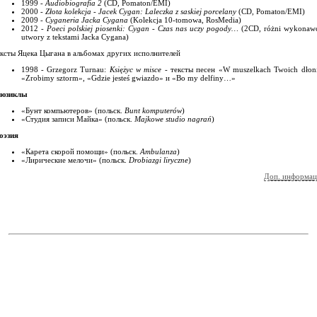
1999 -
Audiobiografia 2
(CD, Pomaton/EMI)
2000 -
Złota kolekcja - Jacek Cygan: Laleczka z saskiej porcelany
(CD, Pomaton/EMI)
2009 -
Cyganeria Jacka Cygana
(Kolekcja 10-tomowa, RosMedia)
2012 -
Poeci polskiej piosenki: Cygan - Czas nas uczy pogody…
(2CD, różni wykonawc
utwory z tekstami Jacka Cygana)
ексты Яцека Цыгана в альбомах других исполнителей
1998 - Grzegorz Turnau:
Księżyc w misce
- тексты песен «W muszelkach Twoich dłoni
«Zrobimy sztorm», «Gdzie jesteś gwiazdo» и «Bo my delfiny…»
юзиклы
«Бунт компьютеров» (польск.
Bunt komputerów
)
«Студия записи Майка» (польск.
Majkowe studio nagrań
)
оэзия
«Карета скорой помощи» (польск.
Ambulanza
)
«Лирические мелочи» (польск.
Drobiazgi liryczne
)
Доп. информац