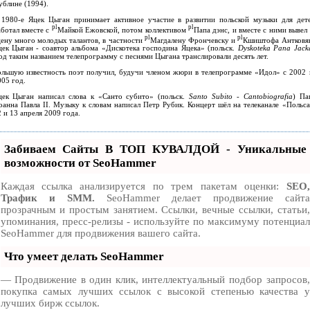
ублине (1994).
 1980-е Яцек Цыган принимает активное участие в развитии польской музыки для дете
pl
pl
аботал вместе с
Майкой Ежовской, потом коллективом
Папа дэнс, и вместе с ними вывел
pl
pl
цену много молодых талантов, в частности
Магдалену Фрончевску и
Кшиштофа Антковяк
цек Цыган - соавтор альбома «Дискотека господина Яцека» (польск.
Dyskoteka Pana Jack
д таким названием телепрограмму с песнями Цыгана транслировали десять лет.
ольшую известность поэт получил, будучи членом жюри в телепрограмме «Идол» с 2002 
05 год.
цек Цыган написал слова к «Санто субито» (польск.
Santo Subito - Cantobiografia
) Па
оанна Павла II. Музыку к словам написал Петр Рубик. Концерт шёл на телеканале «Польса
 и 13 апреля 2009 года.
Забиваем Сайты В ТОП КУВАЛДОЙ - Уникальные
возможности от SeoHammer
Каждая ссылка анализируется по трем пакетам оценки:
SEO,
Трафик и SMM.
SeoHammer делает продвижение сайта
прозрачным и простым занятием. Ссылки, вечные ссылки, статьи,
упоминания, пресс-релизы - используйте по максимуму потенциал
SeoHammer для продвижения вашего сайта.
Что умеет делать SeoHammer
— Продвижение в один клик, интеллектуальный подбор запросов,
покупка самых лучших ссылок с высокой степенью качества у
лучших бирж ссылок.