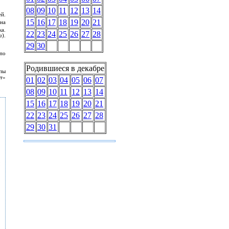
08
09
10
11
12
13
14
й.
15
16
17
18
19
20
21
 на
а.
22
23
24
25
26
27
28
a
).
29
30
по
Родившиеся в декабре
пы
т»
01
02
03
04
05
06
07
08
09
10
11
12
13
14
15
16
17
18
19
20
21
22
23
24
25
26
27
28
29
30
31