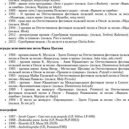
(польск.
Magazyn Muzycznego Rytmu
)
1989 - звание хита программы «Лето с радио» (польск.
Lato z Radiem
) - песня «Вып
за ошибки» (польск.
Wypijmy za błędy
)
1989 - звание хита I программы Польского радио - песня «Выпьем за ошибки»
1991 - II премия на Отечественном фестивале польской песни в Ополе за пес
«Мушелько, спаси меня» (польск.
Muszelko, ratuj mnie
)
1994 - гран-при на Отечественном фестивале польской песни в Ополе за песню «Мра
(польск.
Mrok
)
1994 - I премия на Отечественном фестивале польской песни в Ополе за песню «Мра
(польск.
Mrok
)
2012 - литературная премия «Серебряная чернильница» (польск.
Srebrny Kałamarz
)
книгу «Пёс в тоннеле» (польск.
Pies w tunelu
)
2013 - Серебряная медаль «За заслуги в культуре Gloria Artis»
аграды исполнителям песен Яцека Цыгана
1984 - премия имени K. Мусьола - Эдите Гепперт на Отечественном фестивале польс
песни в Ополе за песню «Какая роза, такие и шипы» (польск.
Jaka róża, taki cierń
)
1985 - премия имени K. Мусьола - Анне Юркштович на Отечественном фестива
польской песни в Ополе за песню «Бриллиантовая серьга» (польск.
Diamentowy kolczyk
1985 - премия имени Анны Янтар - Мечиславу Щесняку на Отечественном фестива
польской песни в Ополе за песню «Пришли в сумерках» (польск.
Przyszli o zmroku
)
1985 - награда Майке Ежовской на Отечественном фестивале польской песни в Ополе
песню «Малыш Пикколо» (польск.
Mały Piccolo
)
1985 - премия - Анне Юркштович на Международном фестивале песни в Сопоте 
песню «Бриллиантовая серьга» (польск.
Diamentowy kolczyk
)
1989 - I премия на конкурсе «Премьеры» (польск.
Premiery
) на Отечественн
фестивале польской песни в Ополе - Ришарду Ринковскому за песню «Выпьем 
ошибки» (польск.
Wypijmy za błędy
)
1994 - II место на конкурсе «Евровидение» - Эдите Гурняк за песню «Это не я
(польск.
To nie ja!
)
искография
1987 -
Jacek Cygan - Czas nas uczy pogody
(LP, Wifon LP-098)
1988 -
Dyskoteka pana Jacka
(LP, Pronit PLP-0063)
1990 -
Nasenki
(LP, Muza SX-2929)
1996 -
Audiobiografia
(CD, Pomaton/EMI)