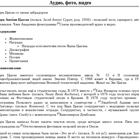
Аудио, фото, видео
цек Цыган со своим лабрадором
цек Анто́́ни Цыган
(польск.
Jacek Antoni Cygan
; род. 1950) - польский поэт, сценарист, ав
pl
юзиклов. Член Академии фонограммы
Союза производителей аудио и видео.
одержание
Жизнеописание
Награды
Награды исполнителям песен Яцека Цыгана
Дискография
Мюзиклы
Поэзия
Примечания
изнеописание
цек Цыган закончил сосновецкую восьмилетнюю школу № 15 и II сосновецк
бщеобразовательный лицей имени Эмилии Плятер. С 1968 живёт в Варшаве, где в 19
кончил факультет кибернетики Военной технической академии. Женат на Эве Цыган.
pl
ачал писать песни ещё в студенческие годы. В 1974 вместе с
Ежи Филаром основал груп
Наша любимая Бася» (польск.
Nasza Basia Kochana
), с которой в 1976 году получил перв
ремию на Фестивале студенческой песни в Кракове. В 1978 году получил премию I
pl
рограммы Польского радио за написанную в соавторстве с
Эльжбетой Адамяк пес
Разговор» (польск.
Rozmowa
). С тех пор Яцек Цыган сотрудничает с ведущими польски
омпозиторами и вокалистами эстрады. Сотрудничал, в частности, с музыкальной групп
pl
Краш» (англ.
Crash
) и с композитором
Кшесимиром Дембским.
цек Цыган написал более тысячи текстов песен, среди которых много хитов. Пять пес
pl
аграждены на
Отечественном фестивале польской песни в Ополе.
дной из самых популярных была песня «Это не я!» (польск.
To nie ja!)
, написанная для Эд
урняк. С этим произведением певица заняла II место на песенном конкурсе «Евровидение»