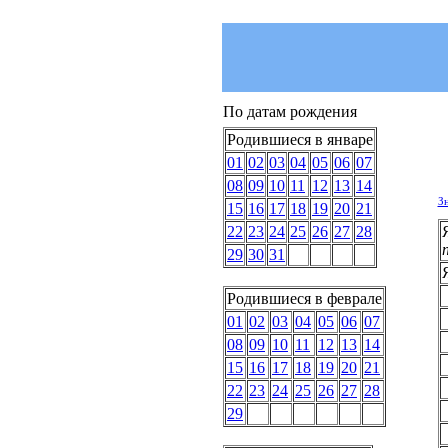
По датам рождения
Родившиеся в январе
01
02
03
04
05
06
07
08
09
10
11
12
13
14
З
15
16
17
18
19
20
21
22
23
24
25
26
27
28
29
30
31
Родившиеся в феврале
01
02
03
04
05
06
07
08
09
10
11
12
13
14
15
16
17
18
19
20
21
22
23
24
25
26
27
28
29