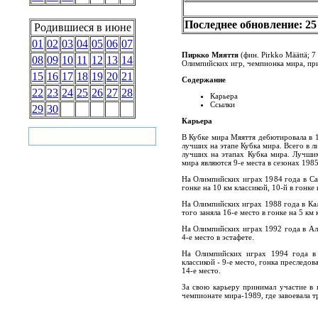
Последнее обновление: 25
Родившиеся в июне
01
02
03
04
05
06
07
Пиркко Мяяття
(фин.
Pirkko Määttä
; 
08
09
10
11
12
13
14
Олимпийских игр, чемпионка мира, при
15
16
17
18
19
20
21
Содержание
22
23
24
25
26
27
28
Карьера
Ссылки
29
30
Карьера
В Кубке мира Мяяття дебютировала в 1
лучших на этапе Кубка мира. Всего в л
лучших на этапах Кубка мира. Лучши
мира являются 9-е места в сезонах 1985
На Олимпийских играх 1984 года в Сара
гонке на 10 км классикой, 10-й в гонке 
На Олимпийских играх 1988 года в Кал
того заняла 16-е место в гонке на 5 км 
На Олимпийских играх 1992 года в Аль
4-е место в эстафете.
На Олимпийских играх 1994 года в 
классикой - 9-е место, гонка преследова
14-е место.
За свою карьеру принимал участие в 
чемпионате мира-1989, где завоевала т