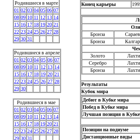
Родившиеся в марте
Конец карьеры
199
01
02
03
04
05
06
07
08
09
10
11
12
13
14
Л
15
16
17
18
19
20
21
Оли
22
23
24
25
26
27
28
Бронза
Сараев
29
30
31
Бронза
Калгар
Че
Родившиеся в апреле
Золото
Лахти
01
02
03
04
05
06
07
Серебро
Лахти
08
09
10
11
12
13
14
Бронза
Лахти
15
16
17
18
19
20
21
22
23
24
25
26
27
28
Результаты
29
30
Кубок мира
Дебют в Кубке мира
Родившиеся в мае
Побед в Кубке мира
01
02
03
04
05
06
07
Лучшая позиция в Кубке
08
09
10
11
12
13
14
15
16
17
18
19
20
21
Позиции на подиуме
22
23
24
25
26
27
28
Дистанционные виды
29
30
31