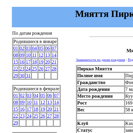
Мяяття Пиркк
По датам рождения
Родившиеся в январе
01
02
03
04
05
06
07
Мя
08
09
10
11
12
13
14
Знаменитости по датам рождения
›
Род
15
16
17
18
19
20
21
Пиркко Мяяття
22
23
24
25
26
27
28
Полное имя
Пир
29
30
31
Гражданство
Фин
Родившиеся в феврале
Дата рождения
7 м
01
02
03
04
05
06
07
Место рождения
Куу
08
09
10
11
12
13
14
Рост
169
15
16
17
18
19
20
21
Вес
58 
22
23
24
25
26
27
28
29
Клуб
Kuu
Статус
зав