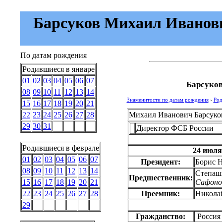
Барсуков Михаил Иванович
По датам рождения
Родившиеся в январе
01
02
03
04
05
06
07
Барсуко
08
09
10
11
12
13
14
Знаменитости по датам рождения
›
Род
15
16
17
18
19
20
21
Михаил Иванович Барсуко
22
23
24
25
26
27
28
29
30
31
Директор ФСБ России
Родившиеся в феврале
24 июля
01
02
03
04
05
06
07
Президент:
Борис 
08
09
10
11
12
13
14
Степаш
Предшественник:
Сафонов
15
16
17
18
19
20
21
Преемник:
Никола
22
23
24
25
26
27
28
29
Гражданство:
Россия