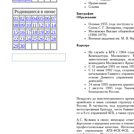
Примечания
Ссылки
Родившиеся в июне
Биография
Образование
01
02
03
04
05
06
07
Осенью 1955 года поступил в
08
09
10
11
12
13
14
Союза С. Г. Литаврина; старши
Московское Высшее общевойск
15
16
17
18
19
20
21
(1966-1970)
Военная академия им. М. В. Фр
22
23
24
25
26
27
28
Карьера
29
30
На службе в КГБ с 1964 года
Комендатуры Московского 
заместителем командира полк
коменданта Московского Кремля
С 10 декабря 1991 по июнь 199
С 12 июня 1992 года, сохрани
начальником Главного управле
основе Девятого управлени
деятелей).
24 июля 1995 назначен директ
1 августа 1995 года Указо
безопасности России.
Незадолго до конституционного кризис
армейских и иных силовых структур 
России. В частности, под кураторств
мотострелковая бригада, части бывше
го и 9-го управлений КГБ, а также гр
А.С. Куликов в своих мемуарах отме
Барсукова к вершинам власти в отечес
профессиональные качества. Наскольк
тех управлениях КГБ-ФСК-ФСБ, 
государства… Некоторые оценивали