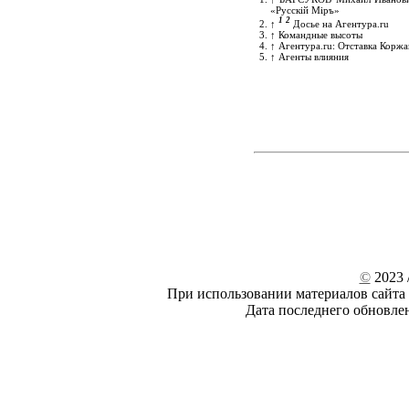
«Русскiй Мiръ»
1
2
↑
Досье на Агентура.ru
↑
Командные высоты
↑
Агентура.ru: Отставка Коржа
↑
Агенты влияния
©
2023 /
При использовании материалов сайта 
Дата последнего обновле