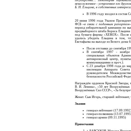
незаслуженное - устроенное его друг
Б. Н. Ельцина, в собственных интереса
В 1996 году входил в состав С
20 июня 1996 года Указом Президен
ФСБ «
в связи с поданным рапортом
»
период избирательной кампании по вы
предвыборного штаба Бориса Ельцина С
под бумаги фирмы «XEROX». После ин
удалось убедить Ельцина в том, чт
Евстафьева на выходе из Белого дома 
После отставки до сентября 19
В сентябре 1997 - ноябре
специальных объектов Админ
антикризисный центр, пункт
коммуникациями и проч.).
С 23 декабря 1998 года до ма
инспекции Аппарата Совета
руководителем Межведомств
безопасности Российской Феде
Награждён орденом Красной Звезды, 
В. И. Ленина», «50 лет Вооружённых
Вооружённых Сил СССР», «За безупречн
Женат. Сын Игорь, старший лейтенант, 
Звания
генерал-лейтенант (17.09.1992
генерал-полковник (13.07.1995
генерал армии (09.11.1995)
Примечания
↑
БАРСУКОВ Михаил Иванович 