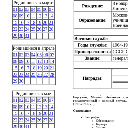
Родившиеся в марте
8 ноябр
Рождение:
Липецк
01
02
03
04
05
06
07
Москов
08
09
10
11
12
13
14
Образование:
училищ
15
16
17
18
19
20
21
Военная
22
23
24
25
26
27
28
29
30
31
Военная служба
Годы службы:
1964-19
Родившиеся в апреле
Принадлежность:
СССР
С
01
02
03
04
05
06
07
Звание:
генерал
08
09
10
11
12
13
14
15
16
17
18
19
20
21
22
23
24
25
26
27
28
Награды:
29
30
Родившиеся в мае
Барсуко́в, Михаи́л Ива́нович
(род
01
02
03
04
05
06
07
государственный и военный деятель
(1995-1996 гг.).
08
09
10
11
12
13
14
Содержание
15
16
17
18
19
20
21
Биография
22
23
24
25
26
27
28
Образование
Карьера
29
30
31
Звания