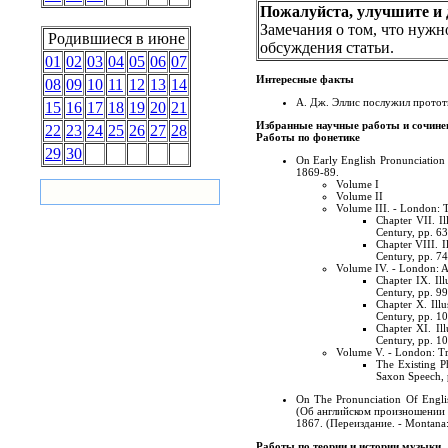
Пожалуйста, улучшите и д
Замечания о том, что нужн
Родившиеся в июне
обсуждения статьи.
01
02
03
04
05
06
07
Интересные факты
08
09
10
11
12
13
14
А. Дж. Эллис послужил протот
15
16
17
18
19
20
21
Избранные научные работы и сочине
22
23
24
25
26
27
28
Работы по фонетике
29
30
On Early English Pronunciation
1869-89.
Volume I
Volume II
Volume III. - London: 
Chapter VII. Il
Century, pp. 6
Chapter VIII. I
Century, pp. 7
Volume IV. - London: A
Chapter IX. Ill
Century, pp. 9
Chapter X. Illu
Century, pp. 
Chapter XI. Il
Century, pp. 
Volume V. - London: Tr
The Existing P
Saxon Speech, 
On The Pronunciation Of Englis
(Об английском произношении в
1867.
(
Переиздание. - Montana:
Работы по теории и истории музыки