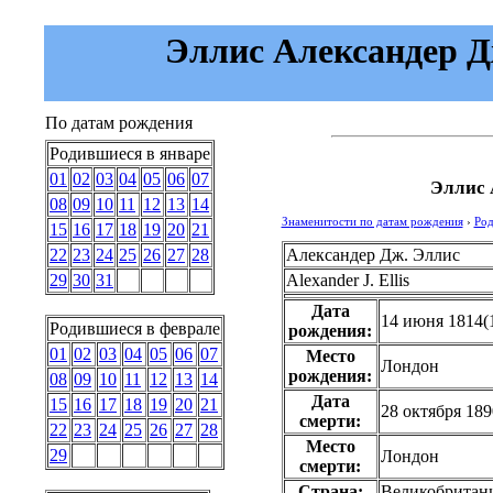
Эллис Александер Джо
По датам рождения
Родившиеся в январе
01
02
03
04
05
06
07
Эллис 
08
09
10
11
12
13
14
Знаменитости по датам рождения
›
Род
15
16
17
18
19
20
21
Александер Дж. Эллис
22
23
24
25
26
27
28
Alexander J. Ellis
29
30
31
Дата
14 июня 1814
(
Родившиеся в феврале
рождения:
01
02
03
04
05
06
07
Место
Лондон
рождения:
08
09
10
11
12
13
14
Дата
15
16
17
18
19
20
21
28 октября 189
смерти:
22
23
24
25
26
27
28
Место
29
Лондон
смерти:
Страна:
Великобритан