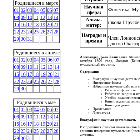
Родившиеся в марте
Научная
Фонетика, Му
01
02
03
04
05
06
07
сфера:
08
09
10
11
12
13
14
Альма-
школа Шрусбе
15
16
17
18
19
20
21
матер:
22
23
24
25
26
27
28
Награды и
Член Лондонск
29
30
31
премии
доктор Оксфор
Родившиеся в апреле
Александер Джон Эллис
(англ.
Alexand
01
02
03
04
05
06
07
октября 1890 года, Лондон (Кенси
музыкальный теоретик.
08
09
10
11
12
13
14
Содержание
15
16
17
18
19
20
21
Биография и научная деятельно
22
23
24
25
26
27
28
Интересные факты
Избранные научные работы и 
29
30
Работы по фонетике
Работы по теории и и
Учебно-педагогически
Книги, изданные англ
Родившиеся в мае
Книги для детей
Примечания
01
02
03
04
05
06
07
Литература
08
09
10
11
12
13
14
Биография и научная деятельность
15
16
17
18
19
20
21
Изобретённая Эллисом шкала центов 
22
23
24
25
26
27
28
единицы измерения музыкальных (част
акустике.
29
30
31