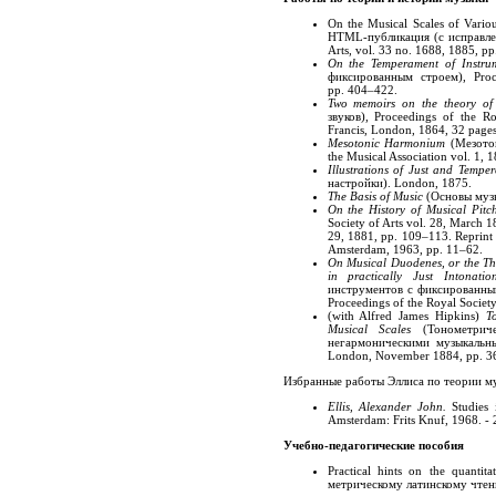
On the Musical Scales of Vari
HTML-публикация (с исправлени
Arts, vol. 33 no. 1688, 1885, p
On the Temperament of Instru
фиксированным строем), Proc
pp. 404–422.
Two memoirs on the theory of
звуков), Proceedings of the R
Francis, London, 1864, 32 pages
Mesotonic Harmonium
(Мезотон
the Musical Association vol. 1, 
Illustrations of Just and Tempe
настройки). London, 1875.
The Basis of Music
(Основы музык
On the History of Musical Pitc
Society of Arts vol. 28, March 
29, 1881, pp. 109–113. Reprint i
Amsterdam, 1963, pp. 11–62.
On Musical Duodenes, or the The
in practically Just Intonatio
инструментов с фиксированным
Proceedings of the Royal Societ
(with Alfred James Hipkins)
T
Musical Scales
(Тонометриче
негармоническими музыкальным
London, November 1884, pp. 3
Избранные работы Эллиса по теории му
Ellis, Alexander John.
Studies i
Amsterdam: Frits Knuf, 1968. - 
Учебно-педагогические пособия
Practical hints on the quanti
метрическому латинскому чтени