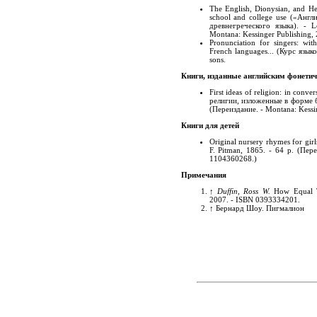
The English, Dionysian, and Hel
school and college use («Анг
древнегреческого языка). - 
Montana: Kessinger Publishing,
Pronunciation for singers: wit
French languages... (Курс язы
sons.
Книги, изданные английским фонети
First ideas of religion: in con
религии, изложенные в форме бе
(
Переиздание. - Montana: Kessi
Книги для детей
Original nursery rhymes for gi
F. Pitman, 1865. - 64 p.
(
Пере
1104360268.
)
Примечания
↑
Duffin, Ross W.
How Equal T
2007. - ISBN 0393334201.
↑
Бернард Шоу. Пигмалион