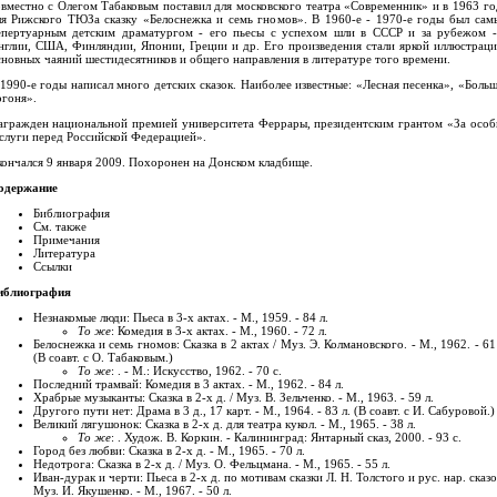
овместно с Олегом Табаковым поставил для московского театра «Современник» и в 1963 го
ля Рижского ТЮЗа сказку «Белоснежка и семь гномов». В 1960-е - 1970-е годы был сам
епертуарным детским драматургом - его пьесы с успехом шли в СССР и за рубежом -
нглии, США, Финляндии, Японии, Греции и др. Его произведения стали яркой иллюстраци
сновных чаяний шестидесятников и общего направления в литературе того времени.
1990-е годы написал много детских сказок. Наиболее известные: «Лесная песенка», «Боль
огоня».
агражден национальной премией университета Феррары, президентским грантом «За особ
аслуги перед Российской Федерацией».
кончался 9 января 2009. Похоронен на Донском кладбище.
одержание
Библиография
См. также
Примечания
Литература
Ссылки
иблиография
Незнакомые люди: Пьеса в 3-х актах. - М., 1959. - 84 л.
То же
: Комедия в 3-х актах. - М., 1960. - 72 л.
Белоснежка и семь гномов: Сказка в 2 актах / Муз. Э. Колмановского. - М., 1962. - 61
(В соавт. с О. Табаковым.)
То же
: . - М.: Искусство, 1962. - 70 с.
Последний трамвай: Комедия в 3 актах. - М., 1962. - 84 л.
Храбрые музыканты: Сказка в 2-х д. / Муз. В. Зельченко. - М., 1963. - 59 л.
Другого пути нет: Драма в 3 д., 17 карт. - М., 1964. - 83 л. (В соавт. с И. Сабуровой.)
Великий лягушонок: Сказка в 2-х д. для театра кукол. - М., 1965. - 38 л.
То же
: . Худож. В. Коркин. - Калининград: Янтарный сказ, 2000. - 93 с.
Город без любви: Сказка в 2-х д. - М., 1965. - 70 л.
Недотрога: Сказка в 2-х д. / Муз. О. Фельцмана. - М., 1965. - 55 л.
Иван-дурак и черти: Пьеса в 2-х д. по мотивам сказки Л. Н. Толстого и рус. нар. сказо
Муз. И. Якушенко. - М., 1967. - 50 л.