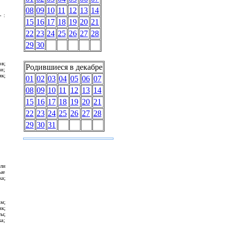
08
09
10
11
12
13
14
 :
15
16
17
18
19
20
21
22
23
24
25
26
27
28
29
30
ов;
Родившиеся в декабре
и;
к;
01
02
03
04
05
06
07
08
09
10
11
12
13
14
15
16
17
18
19
20
21
22
23
24
25
26
27
28
29
30
31
ели
ые
ка;
м;
к;
ы;
а;