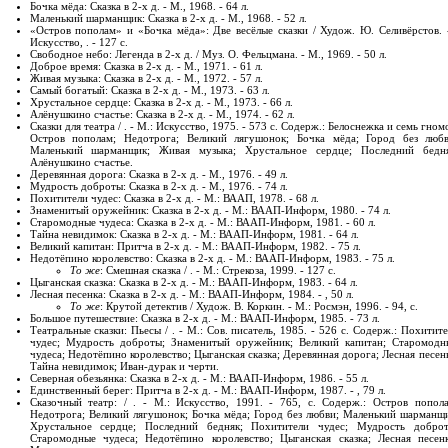
Бочка мёда: Сказка в 2-х д. - М., 1968. - 64 л.
Маленький шарманщик: Сказка в 2-х д. - М., 1968. - 52 л.
«Остров пополам» и «Бочка мёда»: Две весёлые сказки / Худож. Ю. Селивёрстов. -
Искусство, . - 127 с.
Свободное небо: Легенда в 2-х д. / Муз. О. Фельцмана. - М., 1969. - 50 л.
Доброе время: Сказка в 2-х д. - М., 1971. - 61 л.
Живая музыка: Сказка в 2-х д. - М., 1972. - 57 л.
Самый богатый: Сказка в 2-х д. - М., 1973. - 63 л.
Хрустальное сердце: Сказка в 2-х д. - М., 1973. - 66 л.
Алёнушкино счастье: Сказка в 2-х д. - М., 1974. - 62 л.
Сказки для театра / . - М.: Искусство, 1975. - 573 с. Содерж.: Белоснежка и семь гном
Остров пополам; Недотрога; Великий лягушонок; Бочка мёда; Город без любв
Маленький шарманщик; Живая музыка; Хрустальное сердце; Последний бедня
Алёнушкино счастье.
Деревянная дорога: Сказка в 2-х д. - М., 1976. - 49 л.
Мудрость доброты: Сказка в 2-х д. - М., 1976. - 74 л.
Похитители чудес: Сказка в 2-х д. - М.: ВААП, 1978. - 68 л.
Знаменитый оружейник: Сказка в 2-х д. - М.: ВААП-Информ, 1980. - 74 л.
Старомодные чудеса: Сказка в 2-х д. - М.: ВААП-Информ, 1981. - 60 л.
Тайна невидимок: Сказка в 2-х д. - М.: ВААП-Информ, 1981. - 64 л.
Великий капитан: Притча в 2-х д. - М.: ВААП-Информ, 1982. - 75 л.
Недотёпино королевство: Сказка в 2-х д. - М.: ВААП-Информ, 1983. - 75 л.
То же
: Смешная сказка / . - М.: Стрекоза, 1999. - 127 с.
Цыганская сказка: Сказка в 2-х д. - М.: ВААП-Информ, 1983. - 64 л.
Лесная песенка: Сказка в 2-х д. - М.: ВААП-Информ, 1984. - , 50 л.
То же
: Крутой детектив / Худож. В. Коркин. - М.: Росмэн, 1996. - 94, с.
Большое путешествие: Сказка в 2-х д. - М.: ВААП-Информ, 1985. - 73 л.
Театральные сказки: Пьесы / . - М.: Сов. писатель, 1985. - 526 с. Содерж.: Похитит
чудес; Мудрость доброты; Знаменитый оружейник; Великий капитан; Старомодн
чудеса; Недотёпино королевство; Цыганская сказка; Деревянная дорога; Лесная песен
Тайна невидимок; Иван-дурак и черти.
Северная обезьянка: Сказка в 2-х д. - М.: ВААП-Информ, 1986. - 55 л.
Единственный берег: Притча в 2-х д. - М.: ВААП-Информ, 1987. - , 79 л.
Сказочный театр: / . - М.: Искусство, 1991. - 765, с. Содерж.: Остров попола
Недотрога; Великий лягушонок; Бочка мёда; Город без любви; Маленький шарманщи
Хрустальное сердце; Последний бедняк; Похитители чудес; Мудрость доброт
Старомодные чудеса; Недотёпино королевство; Цыганская сказка; Лесная песенк