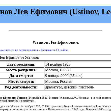
нов Лев Ефимович (Ustinov, Leo
Устинов Лев Ефимович.
наменитости по датам рождения
›
Родившиеся 14 ноября
Лев Ефимович Устинов
Дата рождения:
14 ноября 1923
Место рождения:
Москва, СССР
Дата смерти:
9 января 2009
(85 лет)
Место смерти:
Москва, Россия
Род деятельности:
драматург, детский писатель
ев Ефимович Устинов
(14 ноября 1923, Москва - 9 января 2009, Москва) - русский советс
тский писатель и драматург.
одился в Москве 14 ноября 1923. С 1941 участник Великой отечественной войны. Учился
тературном институте, но не окончил. Начал печататься с 1947 года. В начале 1960-х го