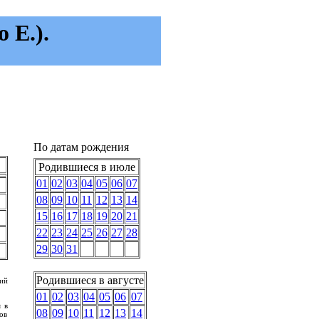
 E.).
По датам рождения
Родившиеся в июле
01
02
03
04
05
06
07
08
09
10
11
12
13
14
15
16
17
18
19
20
21
22
23
24
25
26
27
28
29
30
31
Родившиеся в августе
кий
01
02
03
04
05
06
07
 в
08
09
10
11
12
13
14
дов