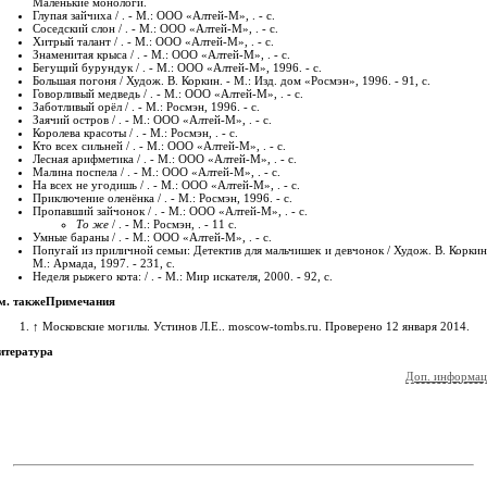
Маленькие монологи.
Глупая зайчиха / . - М.: ООО «Алтей-М», . - с.
Соседский слон / . - М.: ООО «Алтей-М», . - с.
Хитрый талант / . - М.: ООО «Алтей-М», . - с.
Знаменитая крыса / . - М.: ООО «Алтей-М», . - с.
Бегущий бурундук / . - М.: ООО «Алтей-М», 1996. - с.
Большая погоня / Худож. В. Коркин. - М.: Изд. дом «Росмэн», 1996. - 91, с.
Говорливый медведь / . - М.: ООО «Алтей-М», . - с.
Заботливый орёл / . - М.: Росмэн, 1996. - с.
Заячий остров / . - М.: ООО «Алтей-М», . - с.
Королева красоты / . - М.: Росмэн, . - с.
Кто всех сильней / . - М.: ООО «Алтей-М», . - с.
Лесная арифметика / . - М.: ООО «Алтей-М», . - с.
Малина поспела / . - М.: ООО «Алтей-М», . - с.
На всех не угодишь / . - М.: ООО «Алтей-М», . - с.
Приключение оленёнка / . - М.: Росмэн, 1996. - с.
Пропавший зайчонок / . - М.: ООО «Алтей-М», . - с.
То же
/ . - М.: Росмэн, . - 11 с.
Умные бараны / . - М.: ООО «Алтей-М», . - с.
Попугай из приличной семьи: Детектив для мальчишек и девчонок / Худож. В. Коркин
М.: Армада, 1997. - 231, с.
Неделя рыжего кота: / . - М.: Мир искателя, 2000. - 92, с.
м. также
Примечания
↑
Московские могилы. Устинов Л.Е.. moscow-tombs.ru. Проверено 12 января 2014.
итература
Доп. информац