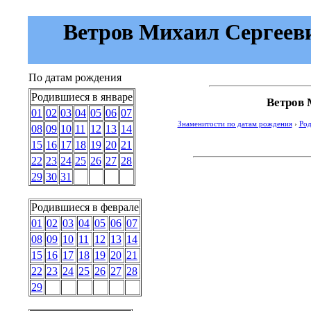
Ветров Михаил Сергеевич
По датам рождения
Родившиеся в январе
Ветров 
01
02
03
04
05
06
07
Знаменитости по датам рождения
›
Род
08
09
10
11
12
13
14
15
16
17
18
19
20
21
22
23
24
25
26
27
28
29
30
31
Родившиеся в феврале
01
02
03
04
05
06
07
08
09
10
11
12
13
14
15
16
17
18
19
20
21
22
23
24
25
26
27
28
29