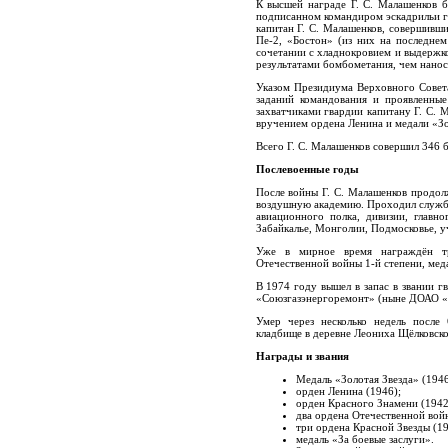
К высшей награде Г. С. Малашенков б
подписанном командиром эскадрильи г
капитан Г. С. Малашенков, совершивши
Пе-2, «Бостон» (из них на последне
сочетании с хладнокровием и выдержк
результатами бомбометания, чем нанос
Указом Президиума Верховного Совет
заданий командования и проявленны
захватчиками гвардии капитану Г. С. 
вручением ордена Ленина и медали «Зо
Всего Г. С. Малашенков совершил 346 б
Послевоенные годы
После войны Г. С. Малашенков продо
воздушную академию. Проходил служб
авиационного полка, дивизии, главн
Забайкалье, Монголии, Подмосковье, у
Уже в мирное время награждён т
Отечественной войны 1-й степени, мед
В 1974 году вышел в запас в звании 
«Союзгазэнергоремонт» (ныне ДОАО «
Умер через несколько недель после
кладбище в деревне Леониха Щёлковско
Награды и звания
Медаль «Золотая Звезда» (1946
орден Ленина (1946);
орден Красного Знамени (1942
два ордена Отечественной войн
три ордена Красной Звезды (1942,
медаль «За боевые заслуги».