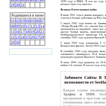
1939 году в РККА. В том же году на
которое через год окончил.
29
30
31
Великая Отечественная война
Родившиеся в июне
В июне 1941 года в звании младшего л
участие в боевых действиях на Юго-З
01
02
03
04
05
06
07
С марта 1942 года воевал на Закавк
08
09
10
11
12
13
14
«Фокке-Вульф-190» его самолёт был сб
приземлился на парашюте, через три д
15
16
17
18
19
20
21
другие боевые вылеты, выполненные
бомбардировочного авиаполка 4-й 
22
23
24
25
26
27
28
сентябре 1942 года орденом Красной З
29
30
С июня 1943 года эскадрилья Г. С.
Белорусском фронте. Летом 1943 года 
В сентябре 1943 года штурман звена
смешанного авиакорпуса 16-й возд
награждён орденом Красного Знамени
В июле 1944 года приказом по 16-й
войны 1-й степени. В том же году всту
Забиваем Сайты В
возможности от SeoH
Каждая ссылка анализир
Трафик и SMM.
SeoH
прозрачным и простым зан
упоминания, пресс-релизы