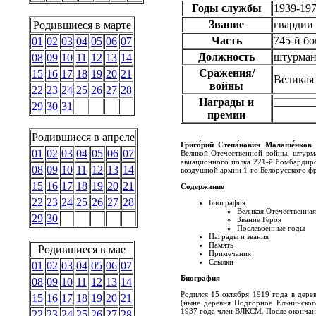
Годы службы
1939-19
Звание
гвардии
Родившиеся в марте
Часть
745-й б
01
02
03
04
05
06
07
Должность
штурман
08
09
10
11
12
13
14
Сражения/
15
16
17
18
19
20
21
Великая
войны
22
23
24
25
26
27
28
Награды и
29
30
31
премии
Родившиеся в апреле
Григо́рий Степа́нович Малаше́нков
(
01
02
03
04
05
06
07
Великой Отечественной войны, штурм
авиационного полка 221-й бомбардир
08
09
10
11
12
13
14
воздушной армии 1-го Белорусского фр
15
16
17
18
19
20
21
Содержание
22
23
24
25
26
27
28
Биография
Великая Отечественная
29
30
Звание Героя
Послевоенные годы
Награды и звания
Память
Родившиеся в мае
Примечания
Ссылки
01
02
03
04
05
06
07
Биография
08
09
10
11
12
13
14
Родился 15 октября 1919 года в дере
15
16
17
18
19
20
21
(ныне деревня Подгорное Ельнинског
1937 года член ВЛКСМ. После окончани
22
23
24
25
26
27
28