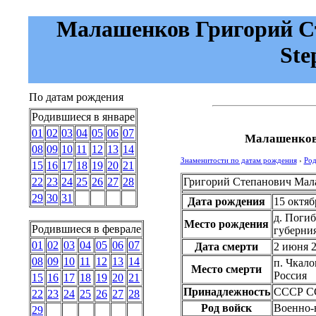
Малашенков Григорий Ст
Ste
По датам рождения
Родившиеся в январе
01
02
03
04
05
06
07
Малашенков
08
09
10
11
12
13
14
Знаменитости по датам рождения
›
Род
15
16
17
18
19
20
21
Григорий Степанович Мал
22
23
24
25
26
27
28
29
30
31
Дата рождения
15 октяб
д. Погиб
Место рождения
Родившиеся в феврале
губерни
01
02
03
04
05
06
07
Дата смерти
2 июня 
08
09
10
11
12
13
14
п. Чкало
Место смерти
Россия
15
16
17
18
19
20
21
Принадлежность
СССР
С
22
23
24
25
26
27
28
Род войск
Военно-
29