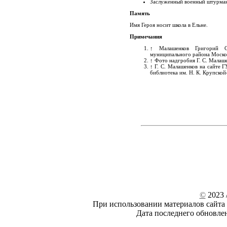
Заслуженный военный штурман
Память
Имя Героя носит школа в Ельне.
Примечания
↑
Малашенков Григорий С
муниципального района Москов
↑
Фото надгробия Г. С. Малаше
↑
Г. С. Малашенков на сайте 
библиотека им. Н. К. Крупской
©
2023 /
При использовании материалов сайта 
Дата последнего обновле