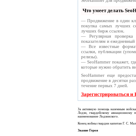
SeoHammer для продвижени
Что умеет делать Se
— Продвижение в один кли
покупка самых лучших сс
лучших бирж ссылок.
— Регулярная проверка
показателям и ежедневный 
— Все известные формат
ссылки, публикации (упоми
релизы).
— SeoHammer покажет, где 
которые нужно обратить в
SeoHammer еще предоста
продвижение в десятки раз
течение первых 7 дней.
Зарегистрироваться и
За активную помощь наземным войска
Лодзи, гвардейскому авиационному п
наименование Лодзинского.
Конец войны гвардии капитан Г. С. Ма
Звание Героя