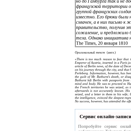
но до Гамбурга так и не до
французской территории он
группой французских солда
известно. Его брюки были 
схвачен, а в них письмо к ж
правительство, получив эт
сожаление, и предложило 
тела. Однако инициатива н
The Times, 20 января 1810
Оригинальный текст
(англ.)
«There is too much reason to fear that t
Emperor of Austria, inserted in a Paris jou
article of Berlin news, of the date of De
on his journey through the city, and that 
Perleberg. Information, however, has been
the guilt of Mr. Bathurst's death, or di
Bathurst left Berlin with passports from
mind and body. He was to proceed to H
the French territories he was seized, as
afterwards is not accurately known. Hi
seized, and a letter in them to his wife
the intelligence, evinced the deepest regr
No success, however, has attended the offe
Сервис онлайн-записи
Попробуйте сервис онлай