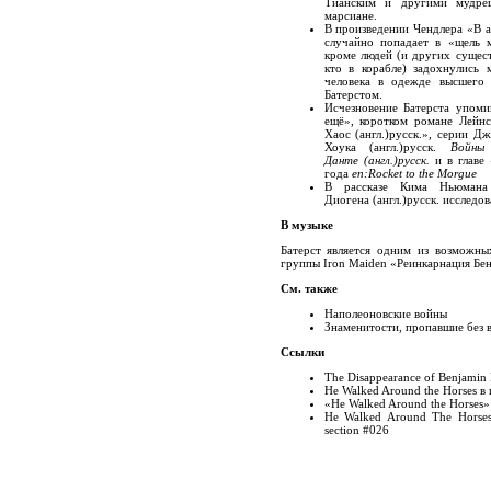
Тианским и другими мудре
марсиане.
В произведении Чендлера «В а
случайно попадает в «щель м
кроме людей (и других сущест
кто в корабле) задохнулись 
человека в одежде высшего с
Батерстом.
Исчезновение Батерста упоми
ещё», коротком романе Лейн
Хаос
(англ.)
русск.
», серии Дж
Хоука
(англ.)
русск.
Войны
Данте
(англ.)
русск.
и в главе
года
en:Rocket to the Morgue
В рассказе Кима Ньюмана
Диогена
(англ.)
русск.
исследова
В музыке
Батерст является одним из возможны
группы Iron Maiden «Реинкарнация Бе
См. также
Наполеоновские войны
Знаменитости, пропавшие без 
Ссылки
The Disappearance of Benjamin 
He Walked Around the Horses в
«He Walked Around the Horses» 
He Walked Around The Horses; 
section #026