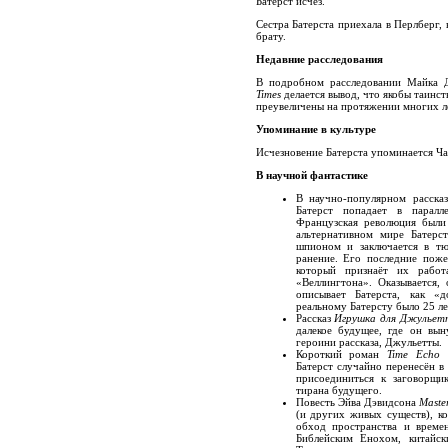
Батерст исчез.
Сестра Батерста приехала в Перлберг, 
брату.
Недавние расследования
В подробном расследовании Майка 
Times
делается вывод, что якобы таинс
преувеличены на протяжении многих лет
Упоминание в культуре
Исчезновение Батерста упоминается Ч
В научной фантастике
В научно-популярном расск
Батерст попадает в паралл
Французская революция были
альтернативном мире Батерс
шпионом и заключается в тю
ранение. Его последние поже
который признаёт их работ
«Веллингтона». Оказывается
описывает Батерста, как «
реальному Батерсту было 25 ле
Рассказ
Игрушка для Джулье
далекое будущее, где он вын
героини рассказа, Джульетты.
Короткий роман
Time Echo
Л
Батерст случайно перенесён в 
присоединиться к заговорщик
тирана будущего.
Повесть Эйва Дэвидсона
Master
(и других живых существ), к
обход пространства и време
Библейским Енохом, китайс