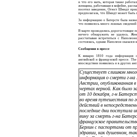
и что его мать, которая также работал
женщина, работавшая в кофейне, рассказ
посетил заведение, Огюст Шмидт прише
предполагала, что Шмидт может быть 
За информацию о Батерсте была назнач
что появилось много ложных сведений 
В марте проводились дорогостоящие по
ничего обнаружить не удалось. Жен
рассчитывая встретиться с Наполео
состоялась, однако Наполеон оказался 
Сообщения в прессе
К январю 1810 года информация об
английской и французской прессе. The
впоследствии появились и в других англ
Существует слишком много
информация о смерти г-на
Австрии, опубликованная в
чертах верной. Как было з
от 10 декабря, г-н Батерс
во время путешествия по г
действий в непосредственн
последние дни поступила 
вину за смерть г-на Батерс
французское правительств
Берлин с паспортами от пр
здравии, как душевном, так