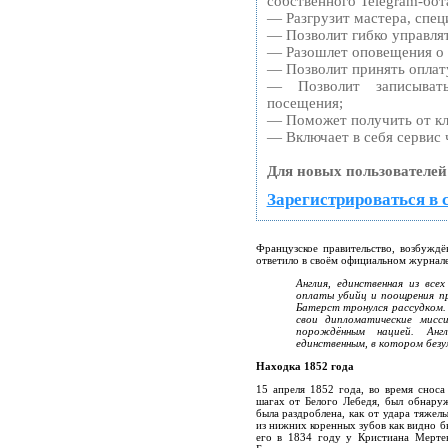
собственного Telegram-бот
— Разгрузит мастера, спец
— Позволит гибко управлят
— Разошлет оповещения о 
— Позволит принять оплату
— Позволит записыват
посещения;
— Поможет получить от кли
— Включает в себя сервис 
Для новых пользователей
Зарегистрироваться в 
Французское правительство, возбужд
ответило в своём официальном журнале 
Англия, единственная из все
оплаты убийц и поощрения пре
Батерст тронулся рассудком.
свои дипломатические мисс
порождённым нацией. Англ
единственным, в котором безу
Находка 1852 года
15 апреля 1852 года, во время сноса
шагах от Белого Лебедя, был обнару
была раздроблена, как от удара тяжел
из нижних коренных зубов как видно б
его в 1834 году у Кристиана Мертен