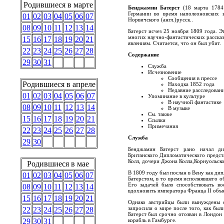
Родившиеся в марте
Бенджамин Батерст
(18 марта 1784 
Германии во время наполеоновских в
01
02
03
04
05
06
07
Норвичского
(англ.)
русск.
.
08
09
10
11
12
13
14
Батерст исчез 25 ноября 1809 года. Э
многих научно-фантастических рассказ
15
16
17
18
19
20
21
явлениям. Считается, что он был убит.
22
23
24
25
26
27
28
Содержание
29
30
31
Служба
Исчезновение
Сообщения в прессе
Родившиеся в апреле
Находка 1852 года
Недавние расследован
01
02
03
04
05
06
07
Упоминание в культуре
В научной фантастике
08
09
10
11
12
13
14
В музыке
См. также
15
16
17
18
19
20
21
Ссылки
Примечания
22
23
24
25
26
27
28
Служба
29
30
Бенджамин Батерст рано начал ди
Британского Дипломатического предст
Колл, дочери Джона Колла,Корнуольско
Родившиеся в мае
В 1809 году был послан в Вену как ди
01
02
03
04
05
06
07
Батерстом, в то время исполнявшего 
Его задачей было способствовать во
08
09
10
11
12
13
14
вдохновить императора Франца II объя
15
16
17
18
19
20
21
Однако австрийцы были вынуждены с
запросили о мире после того, как был
22
23
24
25
26
27
28
Батерст был срочно отозван в Лондон 
корабль в Гамбурге.
29
30
31