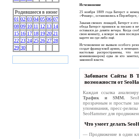
Исчезновение
Родившиеся в июне
25 ноября 1809 года Батерст и неме
«Фишер», остановились в Перлеберге, 
01
02
03
04
05
06
07
Заказав свежих лошадей, Батерст и ег
08
09
10
11
12
13
14
обеда Батерст принялся за письмо в н
оставался до девяти вечера. Когда со
15
16
17
18
19
20
21
свою комнату, а вскоре за ним последо
карете ни где-либо ещё.
22
23
24
25
26
27
28
Исчезновение не вызвало особого резо
29
30
солдат французской армии, и немецких
настолько распространены, что по
коммивояжером) едва ли кто заметил
законной власти.
Забиваем Сайты В
возможности от SeoH
Каждая ссылка анализир
Трафик и SMM.
SeoH
прозрачным и простым зан
упоминания, пресс-релизы
SeoHammer для продвижени
Что умеет делать Se
— Продвижение в один кли