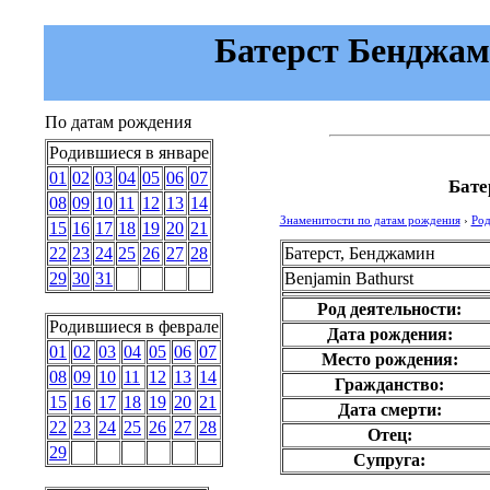
Батерст Бенджами
По датам рождения
Родившиеся в январе
01
02
03
04
05
06
07
Бате
08
09
10
11
12
13
14
Знаменитости по датам рождения
›
Род
15
16
17
18
19
20
21
Батерст, Бенджамин
22
23
24
25
26
27
28
Benjamin Bathurst
29
30
31
Род деятельности:
Родившиеся в феврале
Дата рождения:
01
02
03
04
05
06
07
Место рождения:
08
09
10
11
12
13
14
Гражданство:
15
16
17
18
19
20
21
Дата смерти:
22
23
24
25
26
27
28
Отец:
29
Супруга: