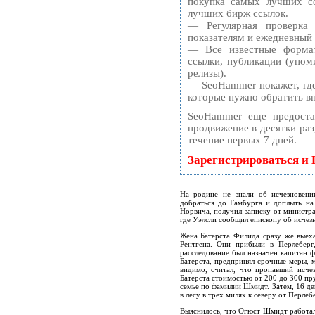
покупка самых лучших сс
лучших бирж ссылок.
— Регулярная проверка
показателям и ежедневный 
— Все известные формат
ссылки, публикации (упоми
релизы).
— SeoHammer покажет, где 
которые нужно обратить в
SeoHammer еще предоста
продвижение в десятки раз
течение первых 7 дней.
Зарегистрироваться и
На родине не знали об исчезновении
добраться до Гамбурга и доплыть на 
Норвича, получил записку от министра
где Уэлсли сообщил епископу об исчез
Жена Батерста Филида сразу же выех
Рентгена. Они прибыли в Перлеберг,
расследование был назначен капитан ф
Батерста, предпринял срочные меры, м
видимо, считал, что пропавший исче
Батерста стоимостью от 200 до 300 пр
семье по фамилии Шмидт. Затем, 16 д
в лесу в трех милях к северу от Перлеб
Выяснилось, что Огюст Шмидт работал 