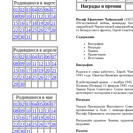
Родившиеся в марте
Награды и премии
01
02
03
04
05
06
07
08
09
10
11
12
13
14
Иосиф Ефимович Чайковский
(1923-
15
16
17
18
19
20
21
Отечественной войны, командир бат
гвардейской Черниговской кавалерийско
22
23
24
25
26
27
28
го Белорусского фронта, Герой Советск
29
30
31
Содержание
Биография
Награды
Родившиеся в апреле
Память
Примечания
01
02
03
04
05
06
07
Источники
08
09
10
11
12
13
14
Биография
15
16
17
18
19
20
21
Родился в семье рабочего. Еврей. Чл
1941 года. Окончил Киевское артиллер
22
23
24
25
26
27
28
В действующей армии - с ноября 1942 
29
30
Познань (Польша) 15 февраля 1945 год
Звание Героя Советского Союза прис
артиллерист похоронен в польском гор
Родившиеся в мае
Награды
01
02
03
04
05
06
07
Указом Президиума Верховного Совет
проявленные в боях с немецко-фаши
08
09
10
11
12
13
14
Иосифу Ефимовичу посмертно присвоен
15
16
17
18
19
20
21
Награждён орденом Ленина, орденом
медалями.
22
23
24
25
26
27
28
Память
29
30
31