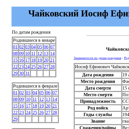
Чайковский Иосиф Ефимо
По датам рождения
Родившиеся в январе
01
02
03
04
05
06
07
Чайковск
08
09
10
11
12
13
14
Знаменитости по датам рождения
›
Род
15
16
17
18
19
20
21
Иосиф Ефимович Чайковс
22
23
24
25
26
27
28
29
30
31
Дата рождения
19 
Место рождения
Фа
Родившиеся в феврале
Дата смерти
15 
01
02
03
04
05
06
07
Место смерти
По
08
09
10
11
12
13
14
Принадлежность
СС
15
16
17
18
19
20
21
Род войск
Ар
22
23
24
25
26
27
28
Годы службы
194
29
Звание
гва
Сражения/войны
Вел