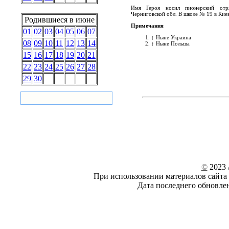
Имя Героя носил пионерский отр
Черниговской обл. В школе № 19 в Киев
Родившиеся в июне
Примечания
01
02
03
04
05
06
07
↑
Ныне Украина
08
09
10
11
12
13
14
↑
Ныне Польша
15
16
17
18
19
20
21
22
23
24
25
26
27
28
29
30
©
2023 /
При использовании материалов сайта 
Дата последнего обновле