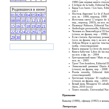
1988 (две первые книги стихов, 
L'éclipse de la balle, Editorial 
Бары/ Los bares / Les bars, Edi
Родившиеся в июне
изд.).
Постель Аврелии/ Le lit d’Aurél
01
02
03
04
05
06
07
исп. яз. - 1990, переизд. 1999
Источник света/ L’origine de l
08
09
10
11
12
13
14
пер., переизд. 2003), на исп. яз
Палинур/ Palinure, Editorial Ta
15
16
17
18
19
20
21
Anthologie personnelle, Editori
Человек из Люксембурга/ El hom
22
23
24
25
26
27
28
(стихи, во франц. пер. - 1998)
29
30
Если считать Аргентину романом
(эссе, во франц. пер.), на исп. я
Азбука Морзе и другие тексты/ 
(избр. стихотворения)
Книга зеркала/ Le livre du miroi
Книга бабочек/ Libro de las mar
на исп. и фр. яз. - 2004
Грегорианский маис/ Maïs en gr
исп. яз. - 2005
Трое/ Tres hombres, Editorial E
Элевсинский дневник/ Diario de
(стихи), во франц. пер. - 2008
Poesía reunida, Editorial A
стихотворений)
Греческая тетрадь/ El cuadern
(стихи), во франц. пер. - 2010
Белый конь Моцарта/ El caballo
Aires, 2010 (эссе)
Teatro reunido, Universidad Nac
Признание
Кавалер (1986), офицер (1992) и коман
Литература