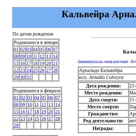
Кальвейра Арнал
По датам рождения
Родившиеся в январе
01
02
03
04
05
06
07
Каль
08
09
10
11
12
13
14
Знаменитости по датам рождения
›
Род
15
16
17
18
19
20
21
Арнальдо Кальвейра
22
23
24
25
26
27
28
исп.
Arnaldo Calveyra
29
30
31
Дата рождения:
23 
Родившиеся в феврале
Место рождения:
Ма
01
02
03
04
05
06
07
Дата смерти:
15 
08
09
10
11
12
13
14
Место смерти:
Па
15
16
17
18
19
20
21
Гражданство:
Ар
22
23
24
25
26
27
28
Род деятельности:
ав
29
Награды: