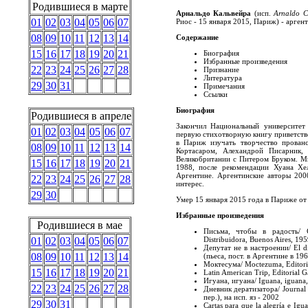
Родившиеся в марте
Арнальдо Кальвейра
(исп.
Arnaldo C
01
02
03
04
05
06
07
Риос - 15 января 2015, Париж) - арген
08
09
10
11
12
13
14
Содержание
15
16
17
18
19
20
21
Биография
Избранные произведения
22
23
24
25
26
27
28
Признание
Литература
29
30
31
Примечания
Ссылки
Биография
Родившиеся в апреле
Закончил Национальный университе
01
02
03
04
05
06
07
первую стихотворную книгу приветств
в Париж изучать творчество прован
08
09
10
11
12
13
14
Кортасаром, Алехандрой Писарник,
Великобритании с Питером Бруком. М
15
16
17
18
19
20
21
1988, после рекомендации Хуана Хел
Аргентине. Аргентинские авторы 200
22
23
24
25
26
27
28
интерес.
29
30
Умер 15 января 2015 года в Париже от
Избранные произведения
Родившиеся в мае
Письма, чтобы в радость/ Ca
Distribuidora, Buenos Aires, 19
01
02
03
04
05
06
07
Депутат не в настроении/ El dip
08
09
10
11
12
13
14
(пьеса, пост. в Аргентине в 196
Моктесума/ Moctezuma, Editoria
15
16
17
18
19
20
21
Latin American Trip, Editorial G
Игуана, игуана/ Iguana, iguana,
22
23
24
25
26
27
28
Дневник дератизатора/ Journal d
пер.), на исп. яз - 2002
29
30
31
Cartas para que la alegría e Igu