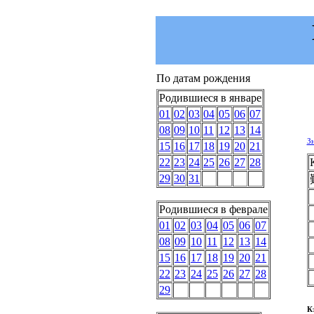
По датам рождения
Родившиеся в январе
01
02
03
04
05
06
07
08
09
10
11
12
13
14
З
15
16
17
18
19
20
21
22
23
24
25
26
27
28
29
30
31
Родившиеся в феврале
01
02
03
04
05
06
07
08
09
10
11
12
13
14
15
16
17
18
19
20
21
22
23
24
25
26
27
28
29
К