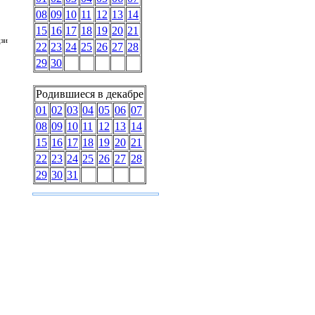
08
09
10
11
12
13
14
15
16
17
18
19
20
21
зи
22
23
24
25
26
27
28
29
30
Родившиеся в декабре
01
02
03
04
05
06
07
08
09
10
11
12
13
14
15
16
17
18
19
20
21
22
23
24
25
26
27
28
29
30
31