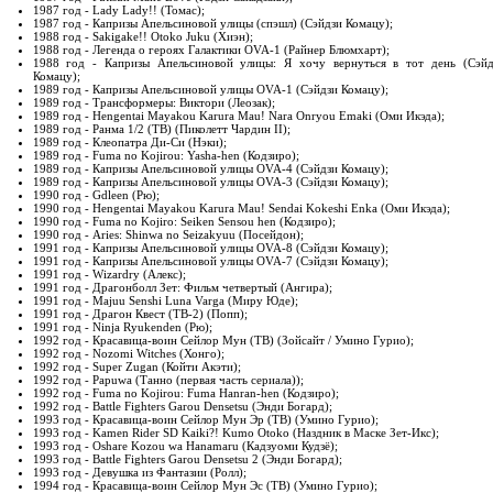
1987 год - Lady Lady!! (Томас);
1987 год - Капризы Апельсиновой улицы (спэшл) (Сэйдзи Комацу);
1988 год - Sakigake!! Otoko Juku (Хиэн);
1988 год - Легенда о героях Галактики OVA-1 (Райнер Блюмхарт);
1988 год - Капризы Апельсиновой улицы: Я хочу вернуться в тот день (Сэйд
Комацу);
1989 год - Капризы Апельсиновой улицы OVA-1 (Сэйдзи Комацу);
1989 год - Трансформеры: Виктори (Леозак);
1989 год - Hengentai Mayakou Karura Mau! Nara Onryou Emaki (Оми Икэда);
1989 год - Ранма 1/2 (ТВ) (Пиколетт Чардин II);
1989 год - Клеопатра Ди-Си (Нэки);
1989 год - Fuma no Kojirou: Yasha-hen (Кодзиро);
1989 год - Капризы Апельсиновой улицы OVA-4 (Сэйдзи Комацу);
1989 год - Капризы Апельсиновой улицы OVA-3 (Сэйдзи Комацу);
1990 год - Gdleen (Рю);
1990 год - Hengentai Mayakou Karura Mau! Sendai Kokeshi Enka (Оми Икэда);
1990 год - Fuma no Kojiro: Seiken Sensou hen (Кодзиро);
1990 год - Aries: Shinwa no Seizakyuu (Посейдон);
1991 год - Капризы Апельсиновой улицы OVA-8 (Сэйдзи Комацу);
1991 год - Капризы Апельсиновой улицы OVA-7 (Сэйдзи Комацу);
1991 год - Wizardry (Алекс);
1991 год - Драгонболл Зет: Фильм четвертый (Ангира);
1991 год - Majuu Senshi Luna Varga (Миру Юде);
1991 год - Драгон Квест (ТВ-2) (Попп);
1991 год - Ninja Ryukenden (Рю);
1992 год - Красавица-воин Сейлор Мун (ТВ) (Зойсайт / Умино Гурио);
1992 год - Nozomi Witches (Хонго);
1992 год - Super Zugan (Койти Акэти);
1992 год - Papuwa (Танно (первая часть сериала));
1992 год - Fuma no Kojirou: Fuma Hanran-hen (Кодзиро);
1992 год - Battle Fighters Garou Densetsu (Энди Богард);
1993 год - Красавица-воин Сейлор Мун Эр (ТВ) (Умино Гурио);
1993 год - Kamen Rider SD Kaiki?! Kumo Otoko (Наздник в Маске Зет-Икс);
1993 год - Oshare Kozou wa Hanamaru (Кадзуоми Кудзё);
1993 год - Battle Fighters Garou Densetsu 2 (Энди Богард);
1993 год - Девушка из Фантазии (Ролл);
1994 год - Красавица-воин Сейлор Мун Эс (ТВ) (Умино Гурио);