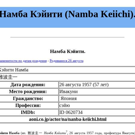
Намба Кэйити (Namba Keiichi)
Намба Кэйити.
наменитости по датам рождения
›
Родившиеся 26 августа
Кэйити Намба
難波圭一
Дата рождения:
26 августа 1957
(57 лет)
Место рождения:
Ивакуни
Гражданство:
Япония
Профессия:
сэйю
IMDb:
ID 0620734
aoni.co.jp/actor/na/nanba-keiichi.html
?
эйити Намба
(яп.
難波圭一
Нанба Кэйити
, 26 августа 1957 года, префектура Ямагути