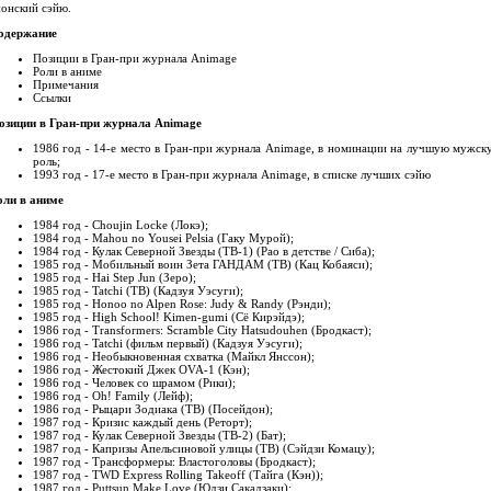
понский сэйю.
одержание
Позиции в Гран-при журнала Animage
Роли в аниме
Примечания
Ссылки
озиции в Гран-при журнала Animage
1986 год - 14-е место в Гран-при журнала Animage, в номинации на лучшую мужск
роль;
1993 год - 17-е место в Гран-при журнала Animage, в списке лучших сэйю
оли в аниме
1984 год - Choujin Locke (Локэ);
1984 год - Mahou no Yousei Pelsia (Гаку Мурой);
1984 год - Кулак Северной Звезды (ТВ-1) (Рао в детстве / Сиба);
1985 год - Мобильный воин Зета ГАНДАМ (ТВ) (Кац Кобаяси);
1985 год - Hai Step Jun (Зеро);
1985 год - Tatchi (ТВ) (Кадзуя Уэсуги);
1985 год - Honoo no Alpen Rose: Judy & Randy (Рэнди);
1985 год - High School! Kimen-gumi (Сё Кирэйдэ);
1986 год - Transformers: Scramble City Hatsudouhen (Бродкаст);
1986 год - Tatchi (фильм первый) (Кадзуя Уэсуги);
1986 год - Необыкновенная схватка (Майкл Янссон);
1986 год - Жестокий Джек OVA-1 (Кэн);
1986 год - Человек со шрамом (Рики);
1986 год - Oh! Family (Лейф);
1986 год - Рыцари Зодиака (ТВ) (Посейдон);
1987 год - Кризис каждый день (Реторт);
1987 год - Кулак Северной Звезды (ТВ-2) (Бат);
1987 год - Капризы Апельсиновой улицы (ТВ) (Сэйдзи Комацу);
1987 год - Трансформеры: Властоголовы (Бродкаст);
1987 год - TWD Express Rolling Takeoff (Тайга (Кэн));
1987 год - Puttsun Make Love (Юдзи Сакадзаки);