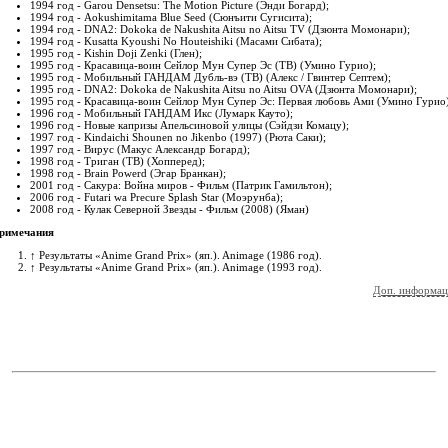
1994 год - Garou Densetsu: The Motion Picture (Энди Богард);
1994 год - Aokushimitama Blue Seed (Сюнъити Сугисита);
1994 год - DNA2: Dokoka de Nakushita Aitsu no Aitsu TV (Дзюнта Момонари);
1994 год - Kusatta Kyoushi No Houteishiki (Масами Сибата);
1995 год - Kishin Doji Zenki (Глен);
1995 год - Красавица-воин Сейлор Мун Супер Эс (ТВ) (Умино Гурио);
1995 год - Мобильный ГАНДАМ Дубль-вэ (ТВ) (Алекс / Гвинтер Септем);
1995 год - DNA2: Dokoka de Nakushita Aitsu no Aitsu OVA (Дзюнта Момонари);
1995 год - Красавица-воин Сейлор Мун Супер Эс: Первая любовь Ами (Умино Гурио)
1996 год - Мобильный ГАНДАМ Икс (Лумарк Кауто);
1996 год - Новые капризы Апельсиновой улицы (Сэйдзи Комацу);
1997 год - Kindaichi Shounen no Jikenbo (1997) (Рюта Саки);
1997 год - Вирус (Макус Александр Богард);
1998 год - Триган (ТВ) (Хопперед);
1998 год - Brain Powerd (Эгар Бранкан);
2001 год - Сакура: Война миров - Фильм (Патрик Гамильтон);
2006 год - Futari wa Precure Splash Star (Моэрунба);
2008 год - Кулак Северной Звезды - Фильм (2008) (Яман)
римечания
↑
Результаты «Anime Grand Prix»
(яп.)
. Animage (1986 год).
↑
Результаты «Anime Grand Prix»
(яп.)
. Animage (1993 год).
Доп. информац