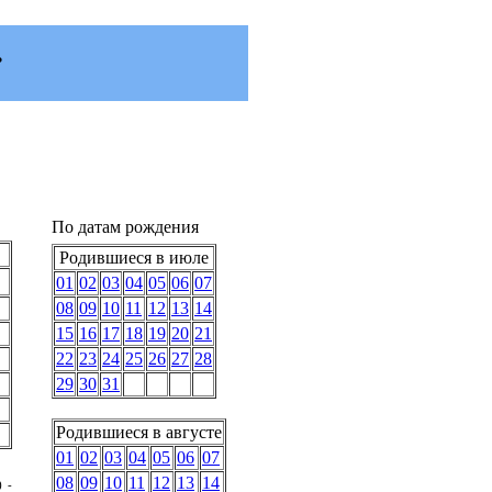
.
По датам рождения
Родившиеся в июле
01
02
03
04
05
06
07
08
09
10
11
12
13
14
15
16
17
18
19
20
21
22
23
24
25
26
27
28
29
30
31
Родившиеся в августе
01
02
03
04
05
06
07
08
09
10
11
12
13
14
) -