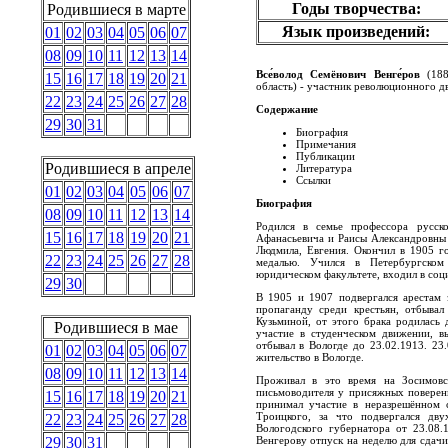
Годы творчества:
Родившиеся в марте
Язык произведений:
01
02
03
04
05
06
07
08
09
10
11
12
13
14
Все́волод Семёнович Венге́ров
(188
15
16
17
18
19
20
21
область) - участник революционного дв
22
23
24
25
26
27
28
Содержание
29
30
31
Биография
Примечания
Публикации
Родившиеся в апреле
Литература
Ссылки
01
02
03
04
05
06
07
Биография
08
09
10
11
12
13
14
Родился в семье профессора русско
15
16
17
18
19
20
21
Афанасьевича и Раисы Александровны 
Людмила, Евгения. Окончил в 1905 г
22
23
24
25
26
27
28
медалью. Учился в Петербургском 
юридическом факультете, входил в соц
29
30
В 1905 и 1907 подвергался арестам 
пропаганду среди крестьян, отбыва
Кузьминой, от этого брака родилась 
Родившиеся в мае
участие в студенческом движении, в
отбывал в Вологде до 23.02.1913. 2
01
02
03
04
05
06
07
жительство в Вологде.
08
09
10
11
12
13
14
Проживал в это время на Зосимовс
письмоводителя у присяжных поверен
15
16
17
18
19
20
21
принимал участие в неразрешённом 
Троицкого, за что подвергался дв
22
23
24
25
26
27
28
Вологодского губернатора от 23.08.
Венгерову отпуск на неделю для сдачи
29
30
31