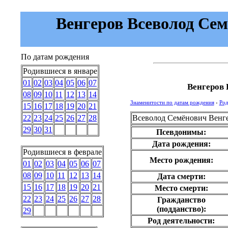
Венгеров Всеволод Семё
По датам рождения
Родившиеся в январе
01
02
03
04
05
06
07
Венгеров 
08
09
10
11
12
13
14
Знаменитости по датам рождения
›
Род
15
16
17
18
19
20
21
Всеволод Семёнович Венг
22
23
24
25
26
27
28
29
30
31
Псевдонимы:
Дата рождения:
Родившиеся в феврале
Место рождения:
01
02
03
04
05
06
07
08
09
10
11
12
13
14
Дата смерти:
15
16
17
18
19
20
21
Место смерти:
22
23
24
25
26
27
28
Гражданство
(подданство):
29
Род деятельности: