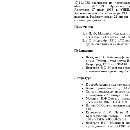
17.11.1938 расстрелян по постано
области от 28.10.1938. Проживал: Ка
Арестован 17 июля 1938 г. УНКВ
Карагандинской обл. 28 октября 1938 
наказания. Реабилитирован 21 апреля 
состава преступления.
Примечания
↑
И. Ф. Масанов, «Словарь п
деятелей». В 4-х томах. - М., 
↑
С 14 декабря 1913 г.//Спи
судебной палаты и их помощнико
Публикации
Венгеров В. С.
Библиографическ
о нём. //Жизнь и творчество В
Петроград, 1919. - С. 98-140.
Венгеров В.С. Нижегородска
промышленных организаций - 
Литература
К освобождению политических 
Амнистированные.//ВЛ.,1913.-5
Список присяжных поверенны
помощников к 31 января 1914 г.
Масанов И.Ф.Словарь псевд
деятелей.М.,1960.-Т.4.-С.100.
Панов Л.С.Остался честным пе
110.
Коновалов Ф. Я., Панов Л.
Краеведческий словарь. - 199
298 с. - ISBN 5-85560-293-1.
Венгеров В.С.//Памятники пи
путеводитель. Вологда,1998.-Ч