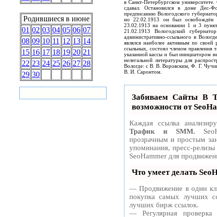
в Санкт-Петербургском университете. 
сдавал. Остановился в доме Дес-Фо
предписанию Вологодского губернатор
Родившиеся в июне
но 22.02.1913 он был освобождён 
23.02.1913 на основании 1 и 3 пунк
01
02
03
04
05
06
07
21.02.1913 Вологодский губернато
административно-ссыльного в Вологд
08
09
10
11
12
13
14
являлся наиболее активным по своей
ссыльных, состоял членом правления 
15
16
17
18
19
20
21
указанной кассы и был инициатором не
нелегальной литературы для распрос
22
23
24
25
26
27
28
Вологде: с В. В. Воровским, Ф. Г. Чуч
В. И. Саронтом.
29
30
Забиваем Сайты В
возможности от SeoH
Каждая ссылка анализир
Трафик и SMM.
SeoH
прозрачным и простым зан
упоминания, пресс-релизы
SeoHammer для продвижени
Что умеет делать Se
— Продвижение в один кли
покупка самых лучших сс
лучших бирж ссылок.
— Регулярная проверка