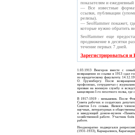
показателям и ежедневный 
— Все известные формат
ссылки, публикации (упоми
релизы).
— SeoHammer покажет, где 
которые нужно обратить в
SeoHammer еще предоста
продвижение в десятки раз
течение первых 7 дней.
Зарегистрироваться и
1.03.1913 Венгеров вместе с семь
возвращении из ссылки в 1913 сдал го
по юридическому факультету. 14.12.1
О. Грузенбергу. После возвращени
профсоюзах, сотрудничал с журналам
призван на военную службу и вследс
канцелярию I-го пехотного полка, где 
В 1917-1919 - меньшевик. После Фев
Совета рабочих и солдатских депутато
Советов I-го созыва. Являлся член
научных, литературных и общественны
и заведующий домом-музеем «Память 
хозяйственной работе. Участник боё
работе.
Неоднократно подвергался репрессия
(1931-1933), Каркаралинск, Караганди