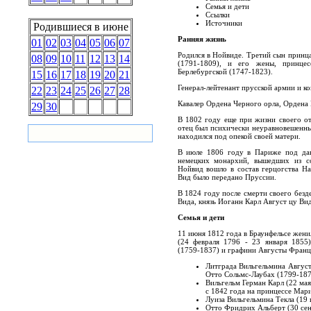
Семья и дети
Ссылки
Источники
Родившиеся в июне
Ранняя жизнь
01
02
03
04
05
06
07
Родился в Нойвиде. Третий сын принца
08
09
10
11
12
13
14
(1791-1809), и его жены, принце
Берлебургской (1747-1823).
15
16
17
18
19
20
21
Генерал-лейтенант прусской армии и ко
22
23
24
25
26
27
28
Кавалер Ордена Черного орла, Ордена 
29
30
В 1802 году еще при жизни своего от
отец был психически неуравновешенны
находился под опекой своей матери.
В июле 1806 году в Париже под дав
немецких монархий, вышедших из с
Нойвид вошло в состав герцогства На
Вид было передано Пруссии.
В 1824 году после смерти своего безд
Вида, князь Иоганн Карл Август цу Вид
Семья и дети
11 июня 1812 года в Браунфельсе жени
(24 февраля 1796 - 23 января 1855)
(1759-1837) и графини Августы Франци
Литграда Вильгельмина Август
Отто Сольмс-Лаубах (1799-187
Вильгельм Герман Карл (22 мая
с 1842 года на принцессе Мар
Луиза Вильгельмина Текла (19 
Отто Фридрих Альберт (30 сен