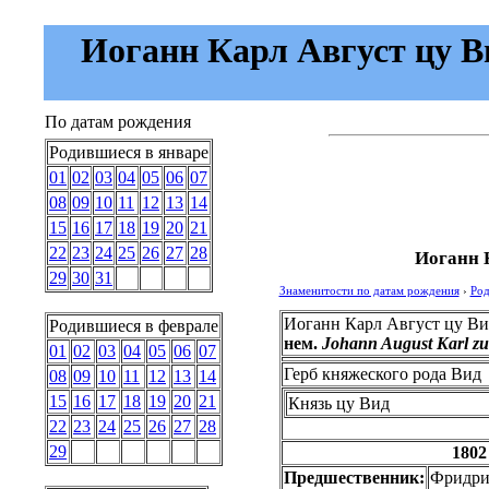
Иоганн Карл Август цу Ви
По датам рождения
Родившиеся в январе
01
02
03
04
05
06
07
08
09
10
11
12
13
14
15
16
17
18
19
20
21
22
23
24
25
26
27
28
Иоганн К
29
30
31
Знаменитости по датам рождения
›
Род
Иоганн Карл Август цу Ви
Родившиеся в феврале
нем.
Johann August Karl zu
01
02
03
04
05
06
07
Герб княжеского рода Вид
08
09
10
11
12
13
14
15
16
17
18
19
20
21
Князь цу Вид
22
23
24
25
26
27
28
29
1802
Предшественник:
Фридри