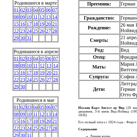
Родившиеся в марте
Преемник:
Герман
01
02
03
04
05
06
07
08
09
10
11
12
13
14
Гражданство:
Герман
15
16
17
18
19
20
21
26 мая 
Рождение:
Нойвид
22
23
24
25
26
27
28
21 апре
29
30
31
Смерть:
Нойвид,
Род:
Вид
Родившиеся в апреле
Отец:
Фридри
01
02
03
04
05
06
07
Мария 
08
09
10
11
12
13
14
Мать:
Витген
15
16
17
18
19
20
21
Супруга:
София 
22
23
24
25
26
27
28
Литград
29
30
Дети:
Герман 
Отто Ф
Родившиеся в мае
01
02
03
04
05
06
07
Иоганн Карл Август цу Вид
(26 мая
дворянин, 3-й князь Вид-Нойвид (18
08
09
10
11
12
13
14
1836).
15
16
17
18
19
20
21
Его полный титул с 1824 года - Фюрст 
22
23
24
25
26
27
28
Содержание
29
30
31
Ранняя жизнь