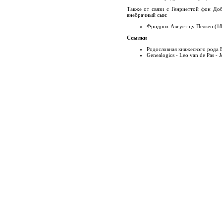
Также от связи с Генриеттой фон Доб
внебрачный сын:
Фридрих Август цу Пелкен (18
Ссылки
Родословная княжеского рода 
Genealogics - Leo van de Pas - 