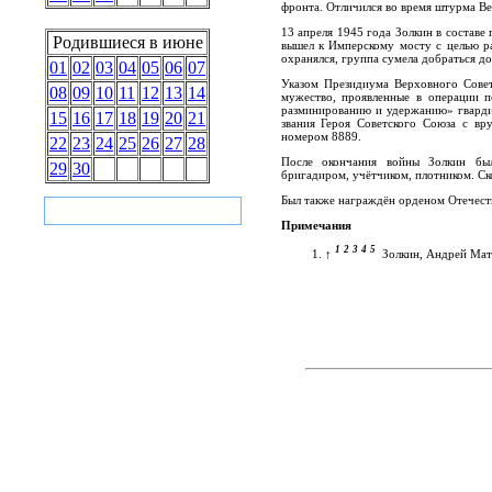
фронта. Отличился во время штурма Ве
13 апреля 1945 года Золкин в составе
Родившиеся в июне
вышел к Имперскому мосту с целью ра
охранялся, группа сумела добраться до
01
02
03
04
05
06
07
Указом Президиума Верховного Совет
08
09
10
11
12
13
14
мужество, проявленные в операции п
разминированию и удержанию» гварди
15
16
17
18
19
20
21
звания Героя Советского Союза с вр
номером 8889.
22
23
24
25
26
27
28
После окончания войны Золкин был
29
30
бригадиром, учётчиком, плотником. Ск
Был также награждён орденом Отечеств
Примечания
1
2
3
4
5
↑
Золкин, Андрей Мат