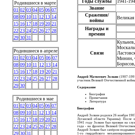
Годы службы
1941-19
Родившиеся в марте
Звание
01
02
03
04
05
06
07
Сражения/
08
09
10
11
12
13
14
Великая
войны
15
16
17
18
19
20
21
Награды и
22
23
24
25
26
27
28
премии
29
30
31
Кульнев
Москаль
Родившиеся в апреле
Связи
Ластовс
01
02
03
04
05
06
07
Минин, 
Борисов
08
09
10
11
12
13
14
15
16
17
18
19
20
21
Андрей Матвеевич Золкин
(1907-1991
22
23
24
25
26
27
28
участник Великой Отечественной войны
29
30
Содержание
Биография
Примечания
Родившиеся в мае
Литература
01
02
03
04
05
06
07
Биография
08
09
10
11
12
13
14
Андрей Золкин родился 26 ноября 1907
Луганской области Украины). После о
15
16
17
18
19
20
21
1941 году Золкин был призван на сл
22
23
24
25
26
27
28
года - на фронтах Великой Отечестве
Андрей Золкин был сапёром-подрывник
29
30
31
1-го гвардейского механизированно