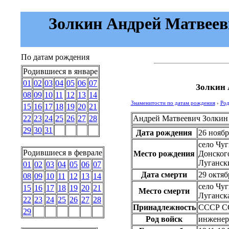
Золкин Андрей Матвееви
По датам рождения
Родившиеся в январе
01
02
03
04
05
06
07
Золкин 
08
09
10
11
12
13
14
Знаменитости по датам рождения
›
Род
15
16
17
18
19
20
21
Андрей Матвеевич Золкин
22
23
24
25
26
27
28
29
30
31
Дата рождения
26 ноябр
село Чуг
Родившиеся в феврале
Место рождения
Донског
Луганск
01
02
03
04
05
06
07
Дата смерти
29 октяб
08
09
10
11
12
13
14
село Чу
15
16
17
18
19
20
21
Место смерти
Луганска
22
23
24
25
26
27
28
Принадлежность
СССР
С
29
Род войск
инженер