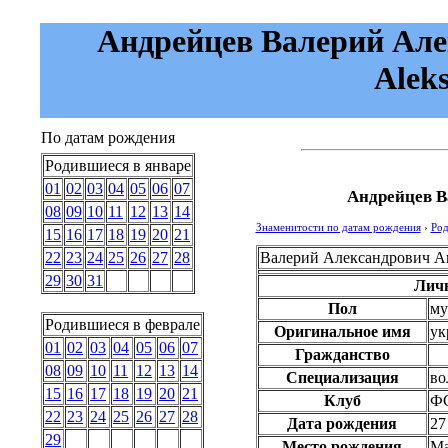
Андрейцев Валерий Алек
Aleks
По датам рождения
Родившиеся в январе
01
02
03
04
05
06
07
Андрейцев В
08
09
10
11
12
13
14
Знаменитости по датам рождения
›
Род
15
16
17
18
19
20
21
Валерий Александрович А
22
23
24
25
26
27
28
29
30
31
Лич
Пол
му
Родившиеся в феврале
Оригинальное имя
ук
01
02
03
04
05
06
07
Гражданство
08
09
10
11
12
13
14
Специализация
во
15
16
17
18
19
20
21
Клуб
ФС
22
23
24
25
26
27
28
Дата рождения
27
29
Место рождения
Ма