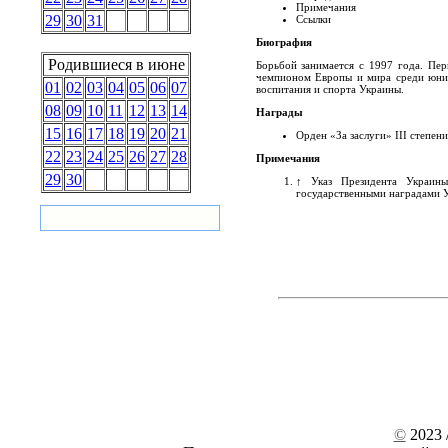
Примечания
29
30
31
Ссылки
Биография
Родившиеся в июне
Борьбой занимается с 1997 года. Пе
чемпионом Европы и мира среди юнио
01
02
03
04
05
06
07
воспитания и спорта Украины.
08
09
10
11
12
13
14
Награды
15
16
17
18
19
20
21
Орден «За заслуги» ІІІ степени
22
23
24
25
26
27
28
Примечания
29
30
↑
Указ Президента Украи
государственными наградами
©
2023 /