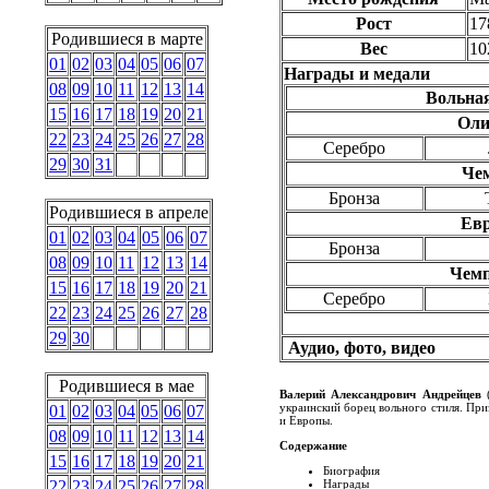
Рост
17
Родившиеся в марте
Вес
10
01
02
03
04
05
06
07
Награды и медали
08
09
10
11
12
13
14
Вольна
15
16
17
18
19
20
21
Оли
22
23
24
25
26
27
28
Серебро
29
30
31
Че
Бронза
Родившиеся в апреле
Евр
01
02
03
04
05
06
07
Бронза
08
09
10
11
12
13
14
Чем
15
16
17
18
19
20
21
Серебро
22
23
24
25
26
27
28
29
30
Аудио, фото, видео
Родившиеся в мае
Валерий Александрович Андрейцев
(
украинский борец вольного стиля. Пр
01
02
03
04
05
06
07
и Европы.
08
09
10
11
12
13
14
Содержание
15
16
17
18
19
20
21
Биография
Награды
22
23
24
25
26
27
28