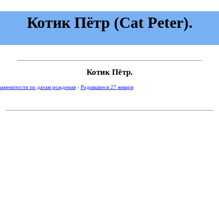
Котик Пётр (Cat Peter).
Котик Пётр.
наменитости по датам рождения
›
Родившиеся 27 января