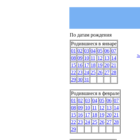
По датам рождения
Родившиеся в январе
01
02
03
04
05
06
07
З
08
09
10
11
12
13
14
15
16
17
18
19
20
21
22
23
24
25
26
27
28
29
30
31
Родившиеся в феврале
01
02
03
04
05
06
07
08
09
10
11
12
13
14
15
16
17
18
19
20
21
22
23
24
25
26
27
28
29