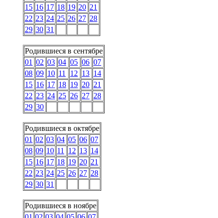
15
16
17
18
19
20
21
22
23
24
25
26
27
28
29
30
31
Родившиеся в сентябре
01
02
03
04
05
06
07
08
09
10
11
12
13
14
15
16
17
18
19
20
21
22
23
24
25
26
27
28
29
30
Родившиеся в октябре
01
02
03
04
05
06
07
08
09
10
11
12
13
14
15
16
17
18
19
20
21
22
23
24
25
26
27
28
29
30
31
Родившиеся в ноябре
01
02
03
04
05
06
07