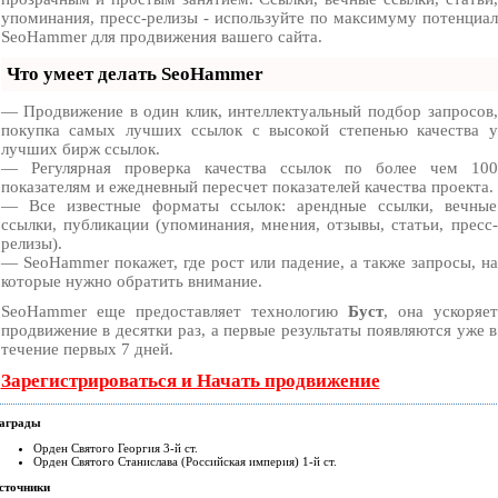
упоминания, пресс-релизы - используйте по максимуму потенциал
SeoHammer для продвижения вашего сайта.
Что умеет делать SeoHammer
— Продвижение в один клик, интеллектуальный подбор запросов,
покупка самых лучших ссылок с высокой степенью качества у
лучших бирж ссылок.
— Регулярная проверка качества ссылок по более чем 100
показателям и ежедневный пересчет показателей качества проекта.
— Все известные форматы ссылок: арендные ссылки, вечные
ссылки, публикации (упоминания, мнения, отзывы, статьи, пресс-
релизы).
— SeoHammer покажет, где рост или падение, а также запросы, на
которые нужно обратить внимание.
SeoHammer еще предоставляет технологию
Буст
, она ускоряет
продвижение в десятки раз, а первые результаты появляются уже в
течение первых 7 дней.
Зарегистрироваться и Начать продвижение
аграды
Орден Святого Георгия 3-й ст.
Орден Святого Станислава (Российская империя) 1-й ст.
сточники