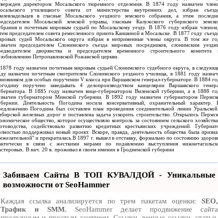
твержден директором Мосальского тюремного отделения. В 1874 году назначен член
осальского училищного совета от министерства внутренних дел, избран съезд
емлевладельцев в гласные Мосальского уездного земского собрания, а этим последн
редседателем Мосальской земской управы, гласным Калужского губернского земско
обрания и почетным мировым судьей по Мосальскому уезду. В 1876 году избран членом,
атем председателем совета ремесленного приюта Каншиной в Мосальске. В 1877 году съезд
ировых судей Мосальского округа избран в неприменные члены округа. В том же го
азначен председателем Слонимского съезда мировых посредников, слонимским уездн
редводителем дворянства и председателем временного строительного комитета 
озобновлению Петропавловской Рожанской церкви.
 1878 году назначен почетным мировым судьей Слонимского судебного округа, в следующ
оду назначен почетным смотрителем Слонимского уездного училища, в 1881 году назнач
иновником для особых поручении V класса при Варшавском генерал-губернаторе. В 1884 го
огодину поручено заведывать 4 делопроизводством канцелярии Варшавского генера
убернатора. В 1885 году назначен вице-губернатором Виленской губернии, а в 1888 го
азначен губернатором Минской губернии. В 1892 году назначен губернатором Пермск
убернии. Деятельность Погодина носила консервативный, охранительный характер. 
редложению Погодина был составлен план проведения соединительной линии Уральской
ибирской железных дорог и поставлена задача ускорить строительство. Открылось Пермск
кономическое общество, которое осуществляло контроль за состоянием сельского хозяйства
котоводства, содействовало развитию кредитных крестьянских учреждений. Губернат
олностью поддерживал новый проект. Вскоре, правда, деятельность общества была призна
ежелательной" и прекратилась.В 1897 г. вышел в отставку, формально по состоянию здоров
актически в связи с жесткими мерами по подавлению выступления нижнетагильск
стеровых. В нач. 20 в. проживал в своем имении в Гродненской губернии
Забиваем Сайты В ТОП КУВАЛДОЙ - Уникальные
возможности от SeoHammer
Каждая ссылка анализируется по трем пакетам оценки:
SEO,
Трафик и SMM.
SeoHammer делает продвижение сайта
прозрачным и простым занятием. Ссылки, вечные ссылки, статьи,