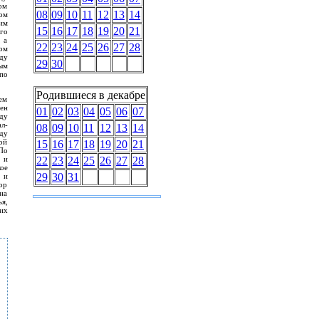
ом
08
09
10
11
12
13
14
ом
им
15
16
17
18
19
20
21
го
 а
22
23
24
25
26
27
28
ом
ду
29
30
ым
по
Родившиеся в декабре
ем
ен
01
02
03
04
05
06
07
ду
л-
08
09
10
11
12
13
14
ду
ой
15
16
17
18
19
20
21
По
 и
22
23
24
25
26
27
28
ое
29
30
31
 и
ор
на
ья,
их