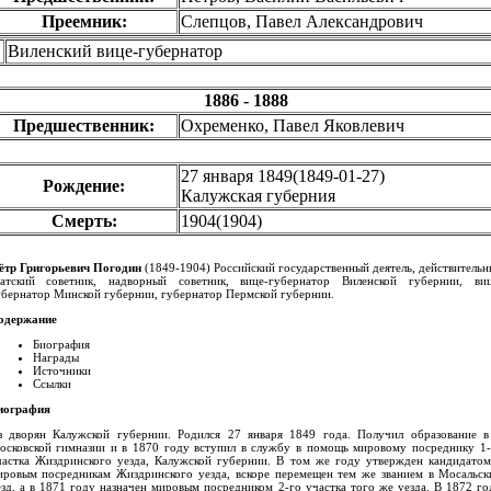
Преемник:
Слепцов, Павел Александрович
Виленский вице-губернатор
1886 - 1888
Предшественник:
Охременко, Павел Яковлевич
27 января 1849
(
1849-01-27
)
Рождение:
Калужская губерния
Смерть:
1904
(
1904
)
ётр Григорьевич Погодин
(1849-1904) Российский государственный деятель, действительн
татский советник, надворный советник, вице-губернатор Виленской губернии, виц
убернатор Минской губернии, губернатор Пермской губернии.
одержание
Биография
Награды
Источники
Ссылки
иография
з дворян Калужской губернии. Родился 27 января 1849 года. Получил образование в
осковской гимназии и в 1870 году вступил в службу в помощь мировому посреднику 1-
частка Жиздринского уезда, Калужской губернии. В том же году утвержден кандидатом
ировым посредникам Жиздринского уезда, вскоре перемещен тем же званием в Мосальск
езд, а в 1871 году назначен мировым посредником 2-го участка того же уезда. В 1872 го