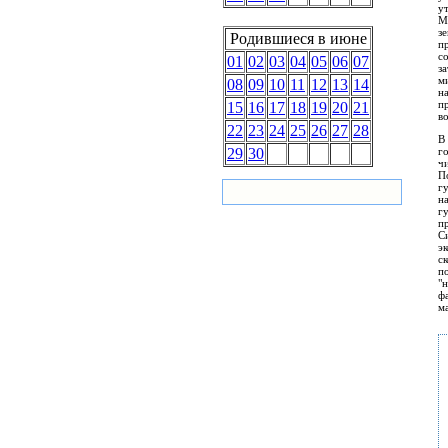
у
М
з
Родившиеся в июне
п
с
01
02
03
04
05
06
07
з
м
08
09
10
11
12
13
14
н
п
15
16
17
18
19
20
21
в
22
23
24
25
26
27
28
В
г
29
30
ч
П
г
н
г
п
С
э
с
п
"н
ф
ма