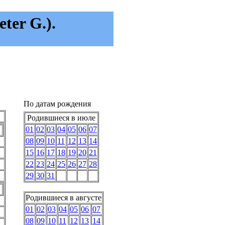
ter G.).
По датам рождения
Родившиеся в июле
01
02
03
04
05
06
07
08
09
10
11
12
13
14
15
16
17
18
19
20
21
22
23
24
25
26
27
28
29
30
31
Родившиеся в августе
01
02
03
04
05
06
07
08
09
10
11
12
13
14