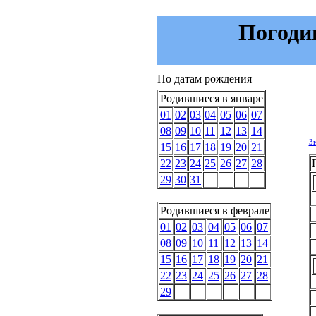
Погодин
По датам рождения
Родившиеся в январе
01
02
03
04
05
06
07
08
09
10
11
12
13
14
З
15
16
17
18
19
20
21
22
23
24
25
26
27
28
29
30
31
Родившиеся в феврале
01
02
03
04
05
06
07
08
09
10
11
12
13
14
15
16
17
18
19
20
21
22
23
24
25
26
27
28
29