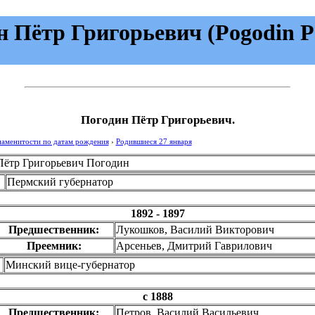
 Пётр Григорьевич (Pogodin Pe
Погодин Пётр Григорьевич.
наменитости по датам рождения
›
Родившиеся 27 января
Пётр Григорьевич Погодин
Пермский губернатор
1892 - 1897
Предшественник:
Лукошков, Василий Викторович
Преемник:
Арсеньев, Дмитрий Гаврилович
Минский вице-губернатор
с 1888
Предшественник:
Петров, Василий Васильевич