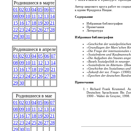
Родившиеся в марте
Автор широкого круга работ по социал
01
02
03
04
05
06
07
к идеям Фридриха Ницше.
08
09
10
11
12
13
14
Содержание
15
16
17
18
19
20
21
Избранная библиография
Примечания
22
23
24
25
26
27
28
Литература
29
30
31
Избранная библиография
«
Geschichte der sozialpolitisch
«
Grundlagen der Marx’schen Krit
Родившиеся в апреле
«
Die Frage der internazionalen A
«
Sozialreform und Kaufmannsch
01
02
03
04
05
06
07
«
Die Aufgaben des Staates angesi
«
Basels Sozialpolitik in neuester 
08
09
10
11
12
13
14
«
Sozialreform im Altertum
» (Йен
«
Geschichte des Sozialismus u
15
16
17
18
19
20
21
«
Zukunft der soz. Frage
» (1900)
«
Epochen der deutschen Handwer
22
23
24
25
26
27
28
Примечания
29
30
↑
Richard Frank Krummel. Au
Deutschen Sprachraum Bis Zum 
Родившиеся в мае
1900 - Walter de Gruyter, 1998.
01
02
03
04
05
06
07
08
09
10
11
12
13
14
15
16
17
18
19
20
21
22
23
24
25
26
27
28
29
30
31