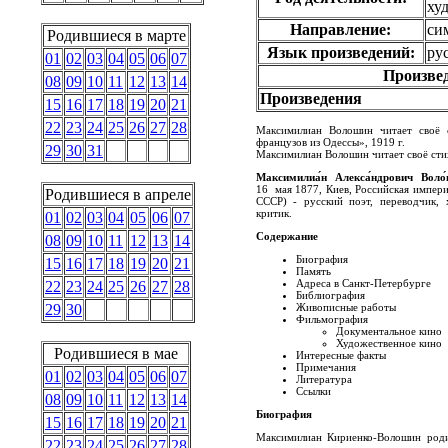
ху
Направление:
си
Родившиеся в марте
Язык произведений:
ру
01
02
03
04
05
06
07
Произвед
08
09
10
11
12
13
14
Произведения
15
16
17
18
19
20
21
22
23
24
25
26
27
28
Максимилиан Волошин читает своё 
французов из Одессы», 1919 г.
29
30
31
Максимилиан Волошин читает своё стих
Максимилиа́н Алекса́ндрович Воло
16 мая 1877, Киев, Российская импери
Родившиеся в апреле
СССР) - русский поэт, переводчик, 
критик.
01
02
03
04
05
06
07
Содержание
08
09
10
11
12
13
14
Биография
15
16
17
18
19
20
21
Память
Адреса в Санкт-Петербурге
22
23
24
25
26
27
28
Библиография
Живописные работы
29
30
Фильмография
Документальное кино
Художественное кино
Родившиеся в мае
Интересные факты
Примечания
01
02
03
04
05
06
07
Литература
Ссылки
08
09
10
11
12
13
14
Биография
15
16
17
18
19
20
21
Максимилиан Кириенко-Волошин родил
22
23
24
25
26
27
28