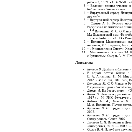
рабочий, 1989. - С. 469-503. - 
↑
Волошин принял участие в 
библиотеке» Университета
↑
Виртуальный сервер Дмитри
друзья“»
↑
Виртуальный сервер Дмитрия
↑
Серков А. И. Русское масо
Российская политическая энцик
1
2
↑
Волошина М. С. О Максе,
М.: Издательский дом «Коктебе
↑
maxvoloshin.ru: «1913 - Реп
↑
Волошин Максимилиан Алек
писатели, ЖЗЛ, музыка, биогр
↑
«Энциклопедия Смерти. Хрон
↑
Максимилиан Волошин ЗАПИС
с Гумилевым. Смерть А. М. Пе
Литература
Брюсов В.
Далёкие и близкие. -
В одном потоке бытия…: М
В. А. Антипина, Н. М. Мирош
2013. - 352 с., ил., 1000 экз.,
Волошина М. С.
О Максе, о Кок
Издательский дом «Коктебель»,
Данчич А.
На берегу моря… (О д
Казак В.
Лексикон русской лит
1917 / . -
М
.: РИК «Культура», 
Кобзев Н. А., Плясов Н. 
М. А. Волошина. Путеводитель.
Купченко В. П.
Труды и дни М
2002.
Купченко В. П.
Труды и дни М
Симферополь: Сонат, 2007.
Лютова С. Н.
Волошин и Цвета
Университет, 2014. ― 400 с. 
Орлов В. Л.
На рубеже двух эпо