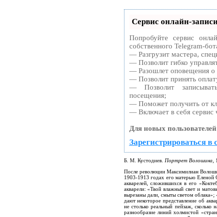
Сервис онлайн-записи
Попробуйте сервис онлай
собственного Telegram-бот
— Разгрузит мастера, спец
— Позволит гибко управлят
— Разошлет оповещения о 
— Позволит принять оплату
— Позволит записыват
посещения;
— Поможет получить от кли
— Включает в себя сервис 
Для новых пользователей
Зарегистрироваться в 
Б. М. Кустодиев.
Портрет Волошина
,
После революции Максимилиан Волошин 
1903-1913 годах его матерью Еленой 
акварелей, сложившихся в его «Кокт
акварели: «Твой влажный свет и матов
вырезаны дали, смыты светом облака»
дают некоторое представление об акв
не столько реальный пейзаж, сколько 
разнообразие линий холмистой «стра