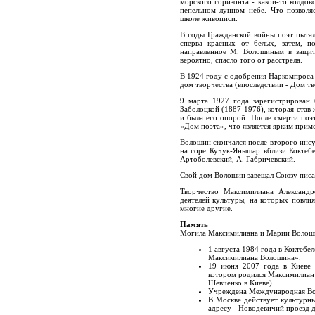
морского горизонта - какой-то колдов
пепельном лунном небе. Что позволя
школе живописи.
В годы Гражданской войны поэт пытал
сперва красных от белых, затем, п
направленное М. Волошиным в защит
вероятно, спасло того от расстрела.
В 1924 году с одобрения Наркомпроса 
дом творчества (впоследствии - Дом т
9 марта 1927 года зарегистрирован
Заболоцкой (1887-1976), которая став
и была его опорой. После смерти поэт
«Дом поэта», что является ярким прим
Волошин скончался после второго инсу
на горе Кучук-Янышар вблизи Коктебе
Артоболевский, А. Габричевский.
Свой дом Волошин завещал Союзу писа
Творчество Максимилиана Александ
деятелей культуры, на которых повли
многие другие.
Память
Могила Максимилиана и Марии Волоши
1 августа 1984 года в Коктебе
Максимилиана Волошина».
19 июня 2007 года в Киеве 
котором родился Максимилиан
Шевченко в Киеве).
Учреждена Международная Во
В Москве действует культурн
адресу - Новодевичий проезд д