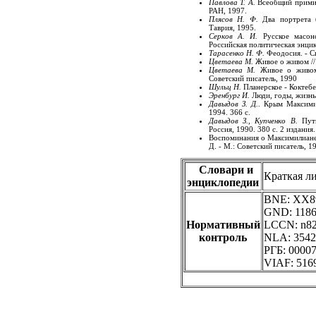
Павлова Т. А.
Всеобщий примир
РАН, 1997.
Плясов Н. Ф.
Два портрета (
Таврия, 1995.
Серков А. И.
Русское масонс
Российская политическая энцик
Тарасенко Н. Ф.
Феодосия. - Си
Цветаева М.
Живое о живом // 
Цветаева М.
Живое о живом 
Советский писатель, 1990
Шульц Н.
Планерское - Коктебе
Эренбург И.
Люди, годы, жизнь. 
Давыдов З. Д.
. Крым Максими
1994. 366 с.
Давыдов З., Купченко В.
Путн
Россия, 1990. 380 с. 2 издания
Воспоминания о Максимилиане 
Д. - М.: Советский писатель, 1
Словари и
Краткая л
энциклопедии
BNE: XX89
GND: 11863
Нормативный
LCCN: n82
контроль
NLA: 3542
РГБ: 00007
VIAF: 516