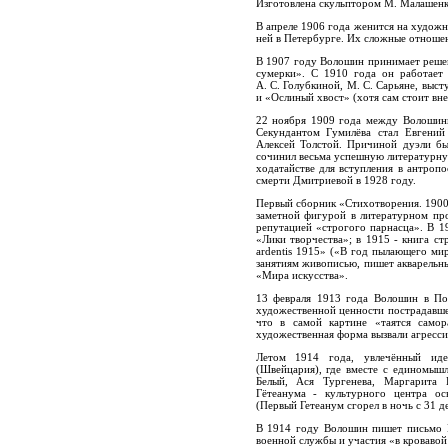
Изготовлена скульптором М. Малашенк
В апреле 1906 года женится на художн
ней в Петербурге. Их сложные отноше
В 1907 году Волошин принимает решен
сумерки». С 1910 года он работает 
А. С. Голубкиной, М. С. Сарьяне, выс
и «Ослиный хвост» (хотя сам стоит вн
22 ноября 1909 года между Волошины
Секундантом Гумилёва стал Евгений
Алексей Толстой. Причиной дуэли бы
сочинил весьма успешную литературну
ходатайстве для вступления в антропо
смерти Дмитриевой в 1928 году.
Первый сборник «Стихотворения. 1900-
заметной фигурой в литературном пр
репутацией «строгого парнасца». В 1
«Лики творчества»; в 1915 - книга с
ardentis 1915» («В год пылающего мир
занятиям живописью, пишет акварельны
«Мира искусства».
13 февраля 1913 года Волошин в По
художественной ценности пострадавше
что в самой картине «таятся само
художественная форма вызвали агресси
Летом 1914 года, увлечённый ид
(Швейцария), где вместе с единомыш
Белый, Ася Тургенева, Маргарита 
Гётеанума - культурного центра ос
(Первый Гетеанум сгорел в ночь с 31 д
В 1914 году Волошин пишет письмо 
военной службы и участия «в кроваво