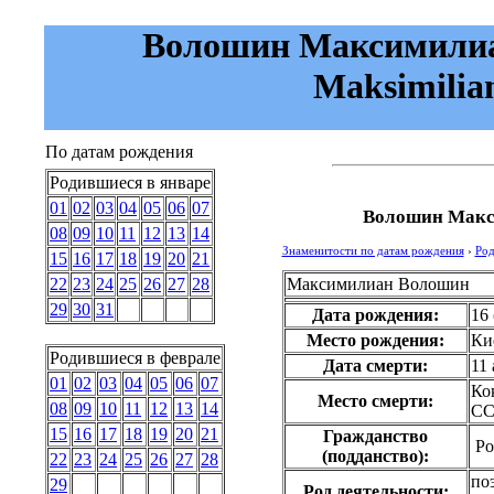
Волошин Максимилиан
Maksimilian
По датам рождения
Родившиеся в январе
01
02
03
04
05
06
07
Волошин Макс
08
09
10
11
12
13
14
Знаменитости по датам рождения
›
Род
15
16
17
18
19
20
21
Максимилиан Волошин
22
23
24
25
26
27
28
29
30
31
Дата рождения:
16 
Место рождения:
Ки
Родившиеся в феврале
Дата смерти:
11 
01
02
03
04
05
06
07
Ко
Место смерти:
08
09
10
11
12
13
14
СС
15
16
17
18
19
20
21
Гражданство
Ро
(подданство):
22
23
24
25
26
27
28
по
29
Род деятельности: