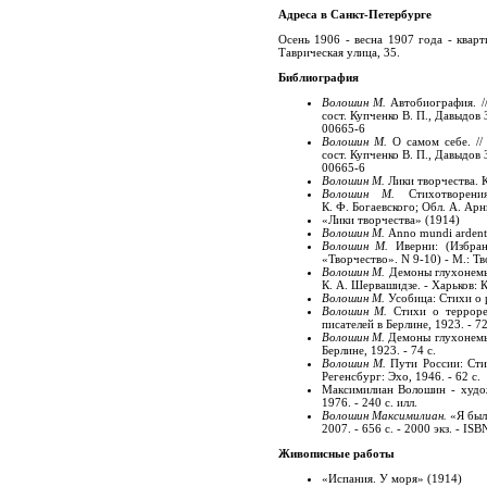
Адреса в Санкт-Петербурге
Осень 1906 - весна 1907 года - квар
Таврическая улица, 35.
Библиография
Волошин М.
Автобиография. /
сост. Купченко В. П., Давыдов 
00665-6
Волошин М.
О самом себе. //
сост. Купченко В. П., Давыдов 
00665-6
Волошин М.
Лики творчества. К
Волошин М.
Стихотворени
К. Ф. Богаевского; Обл. А. Арнш
«Лики творчества» (1914)
Волошин М.
Anno mundi ardentis
Волошин М.
Иверни: (Избран
«Творчество». N 9-10) - М.: Тв
Волошин М.
Демоны глухонемые 
К. А. Шервашидзе. - Харьков: К
Волошин М.
Усобица: Стихи о р
Волошин М.
Стихи о терроре 
писателей в Берлине, 1923. - 72
Волошин М.
Демоны глухонемые 
Берлине, 1923. - 74 с.
Волошин М.
Пути России: Стих
Регенсбург: Эхо, 1946. - 62 с.
Максимилиан Волошин - худож
1976. - 240 с. илл.
Волошин Максимилиан.
«Я был,
2007. - 656 с. -
2000 экз.
- ISBN
Живописные работы
«Испания. У моря» (1914)