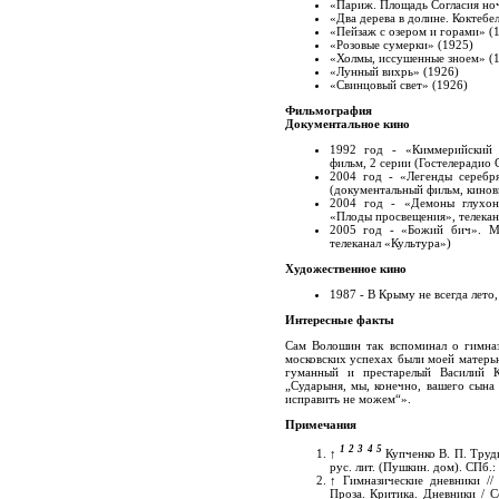
«Париж. Площадь Согласия но
«Два дерева в долине. Коктебе
«Пейзаж с озером и горами» (
«Розовые сумерки» (1925)
«Холмы, иссушенные зноем» (
«Лунный вихрь» (1926)
«Свинцовый свет» (1926)
Фильмография
Документальное кино
1992 год - «Киммерийский 
фильм, 2 серии (Гостелерадио 
2004 год - «Легенды серебр
(документальный фильм, кинов
2004 год - «Демоны глухон
«Плоды просвещения», телекан
2005 год - «Божий бич». М
телеканал «Культура»)
Художественное кино
1987 - В Крыму не всегда лето,
Интересные факты
Сам Волошин так вспоминал о гимназ
московских успехах были моей матерь
гуманный и престарелый Василий К
„Сударыня, мы, конечно, вашего сына
исправить не можем“».
Примечания
1
2
3
4
5
↑
Купченко В. П. Тру
рус. лит. (Пушкин. дом). СПб.:
↑
Гимназические дневники /
Проза. Критика. Дневники / С