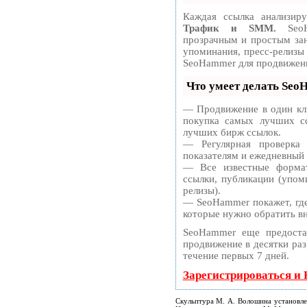
Каждая ссылка анализир
Трафик и SMM.
SeoH
прозрачным и простым зан
упоминания, пресс-релизы
SeoHammer для продвижени
Что умеет делать Se
— Продвижение в один кли
покупка самых лучших сс
лучших бирж ссылок.
— Регулярная проверка
показателям и ежедневный 
— Все известные формат
ссылки, публикации (упоми
релизы).
— SeoHammer покажет, где 
которые нужно обратить в
SeoHammer еще предоста
продвижение в десятки раз
течение первых 7 дней.
Зарегистрироваться и
Скульптура М. А. Волошина установле