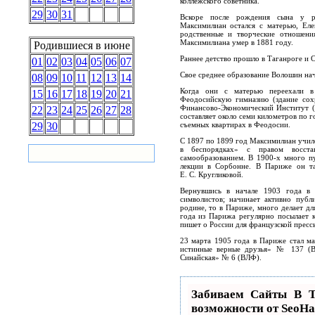
коллежского советника.
29
30
31
Вскоре после рождения сына у р
Максимилиан остался с матерью, Еле
родственные и творческие отношени
Максимилиана умер в 1881 году.
Родившиеся в июне
Раннее детство прошло в Таганроге и С
01
02
03
04
05
06
07
Свое среднее образование Волошин нач
08
09
10
11
12
13
14
Когда они с матерью переехали в
15
16
17
18
19
20
21
Феодосийскую гимназию (здание сох
Финансово-Экономический Институт 
22
23
24
25
26
27
28
составляет около семи километров по 
съемных квартирах в Феодосии.
29
30
С 1897 по 1899 год Максимилиан училс
в беспорядках» с правом восстан
самообразованием. В 1900-х много пу
лекции в Сорбонне. В Париже он т
Е. С. Кругликовой.
Вернувшись в начале 1903 года в 
символистов; начинает активно публ
родине, то в Париже, много делает дл
года из Парижа регулярно посылает 
пишет о России для французской пресс
23 марта 1905 года в Париже стал м
истинные верные друзья» № 137 (В
Синайская» № 6 (ВЛФ).
Забиваем Сайты В
возможности от SeoH