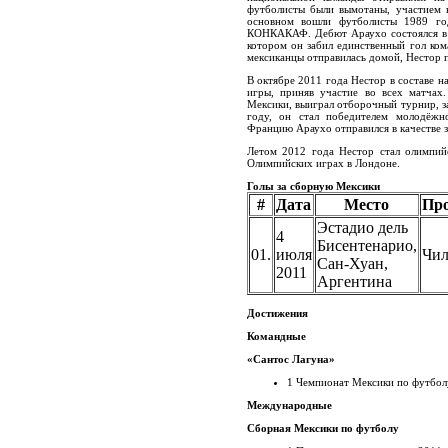
футболисты были вымотаны, участием
основном вошли футболисты 1989 го
КОНКАКАФ. Дебют Араухо состоялся в 
котором он забил единственный гол ком
мексиканцы отправилась домой, Нестор п
В октябре 2011 года Нестор в составе 
игры, приняв участие во всех матча
Мексики, выиграл отборочный турнир, з
году, он стал победителем молодёжн
Францию Араухо отправился в качестве за
Летом 2012 года Нестор стал олимпий
Олимпийских играх в Лондоне.
Голы за сборную Мексики
#
Дата
Место
Пр
Эстадио дель
4
Бисентенарио,
01.
июля
Чи
Сан-Хуан,
2011
Аргентина
Достижения
Командные
«Сантос Лагуна»
1
Чемпионат Мексики по футболу
Международные
Сборная Мексики по футболу