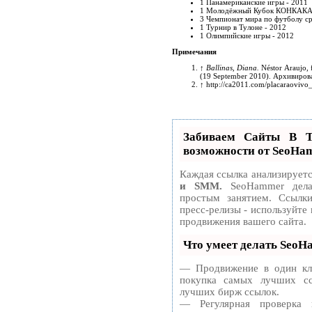
1
Панамериканские игры - 2011
1
Молодёжный Кубок КОНКАКАФ
3
Чемпионат мира по футболу ср
1
Турнир в Тулоне - 2012
1
Олимпийские игры - 2012
Примечания
↑
Ballinas, Diana.
Néstor Araujo, 
(19 September 2010). Архивиров
↑
http://ca2011.com/placaraovi
Забиваем Сайты В 
возможности от SeoHa
Каждая ссылка анализируетс
и SMM.
SeoHammer делае
простым занятием. Ссылки
пресс-релизы - используйт
продвижения вашего сайта.
Что умеет делать Seo
— Продвижение в один кли
покупка самых лучших сс
лучших бирж ссылок.
— Регулярная проверка 