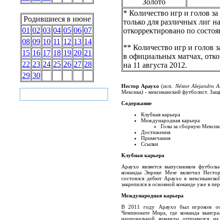
Золото
* Количество игр и голов з
Родившиеся в июне
только для различных лиг 
01
02
03
04
05
06
07
откорректировано по состоя
08
09
10
11
12
13
14
** Количество игр и голов 
15
16
17
18
19
20
21
в официальных матчах, отк
22
23
24
25
26
27
28
на 11 августа 2012.
29
30
Нестор Араухо
(исп.
Néstor Alejandro 
Мексика) - мексиканский футболист. Защ
Содержание
Клубная карьера
Международная карьера
Голы за сборную Мексик
Достижения
Примечания
Ссылки
Клубная карьера
Араухо является выпускником футболь
команды Энрике Мезе включил Нестор
состоялся дебют Араухо в мексиканско
закрепился в основной команде уже в пер
Международная карьера
В 2011 году Араухо был игроком о
Чемпионате Мира, где команда выигра
национальной команды отправился н