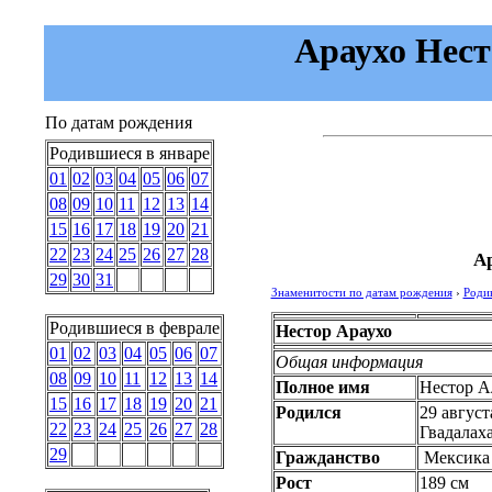
Араухо Несто
По датам рождения
Родившиеся в январе
01
02
03
04
05
06
07
08
09
10
11
12
13
14
15
16
17
18
19
20
21
22
23
24
25
26
27
28
Ар
29
30
31
Знаменитости по датам рождения
›
Роди
Родившиеся в феврале
Нестор Араухо
01
02
03
04
05
06
07
Общая информация
08
09
10
11
12
13
14
Полное имя
Нестор А
15
16
17
18
19
20
21
Родился
29 август
22
23
24
25
26
27
28
Гвадалах
29
Гражданство
Мексика
Рост
189 см