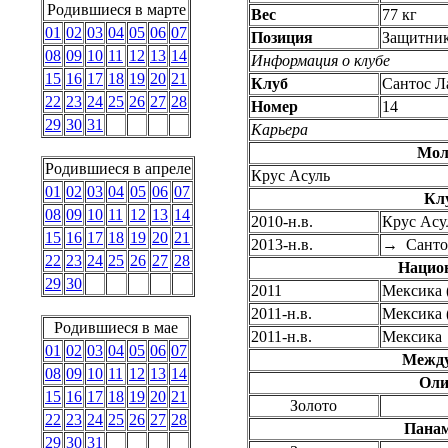
Родившиеся в марте
Вес
77 кг
01
02
03
04
05
06
07
Позиция
Защитни
08
09
10
11
12
13
14
Информация о клубе
15
16
17
18
19
20
21
Клуб
Сантос Л
22
23
24
25
26
27
28
Номер
14
29
30
31
Карьера
Мол
Родившиеся в апреле
Крус Асуль
01
02
03
04
05
06
07
Кл
08
09
10
11
12
13
14
2010-н.в.
Крус Асу
15
16
17
18
19
20
21
2013-н.в.
→
Санто
22
23
24
25
26
27
28
Нацио
29
30
2011
Мексика (
2011-н.в.
Мексика (
Родившиеся в мае
2011-н.в.
Мексика
01
02
03
04
05
06
07
Между
08
09
10
11
12
13
14
Оли
15
16
17
18
19
20
21
Золото
22
23
24
25
26
27
28
Панам
29
30
31