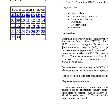
АН СССР c 28 ноября 1972 года по Отд
Содержание
Родившиеся в июне
Биография
01
02
03
04
05
06
07
Научная деятельность
Основные работы
08
09
10
11
12
13
14
Награды
Примечания
15
16
17
18
19
20
21
Ссылки
22
23
24
25
26
27
28
Биография
29
30
Окончил филологический факультет Х
Харькова и Львова. Член ВКП(б) с 194
1957 годах - сотрудник Института 
филологических наук (1947), докто
развития языка украинской советской
периода)»), профессор (1952). Пред
1957). Министр просвещения УССР (1
Директор Института языковедения им. 
УССР 5-го созыва.
Заслуженный деятель науки УССР (19
Международного и Советского, председ
Похоронен на Байковом кладбище в Кие
Научная деятельность
Исследовал вопросы грамматики, лек
языка; особое внимание уделял вопр
украинского языков. Автор работ о
М. М. Коцюбинского, Л. Украинки, М. 
украинских писателей.