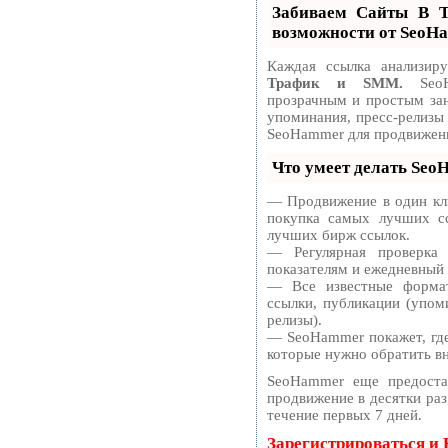
Забиваем Сайты В
возможности от SeoH
Каждая ссылка анализир
Трафик и SMM.
SeoH
прозрачным и простым зан
упоминания, пресс-релизы
SeoHammer для продвижени
Что умеет делать Se
— Продвижение в один кли
покупка самых лучших сс
лучших бирж ссылок.
— Регулярная проверка
показателям и ежедневный 
— Все известные формат
ссылки, публикации (упоми
релизы).
— SeoHammer покажет, где 
которые нужно обратить в
SeoHammer еще предоста
продвижение в десятки раз
течение первых 7 дней.
Зарегистрироваться и