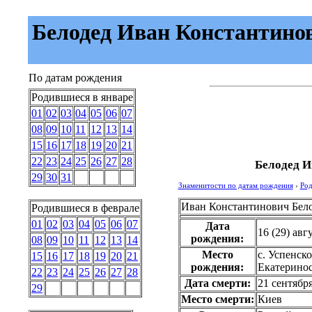
Белодед Иван Константинови
По датам рождения
Родившиеся в январе
01
02
03
04
05
06
07
08
09
10
11
12
13
14
15
16
17
18
19
20
21
22
23
24
25
26
27
28
Белодед И
29
30
31
Знаменитости по датам рождения
›
Род
Иван Константинович Бел
Родившиеся в феврале
01
02
03
04
05
06
07
Дата
16 (29) авг
рождения:
08
09
10
11
12
13
14
Место
с. Успенск
15
16
17
18
19
20
21
рождения:
Екатеринос
22
23
24
25
26
27
28
Дата смерти:
21 сентябр
29
Место смерти:
Киев