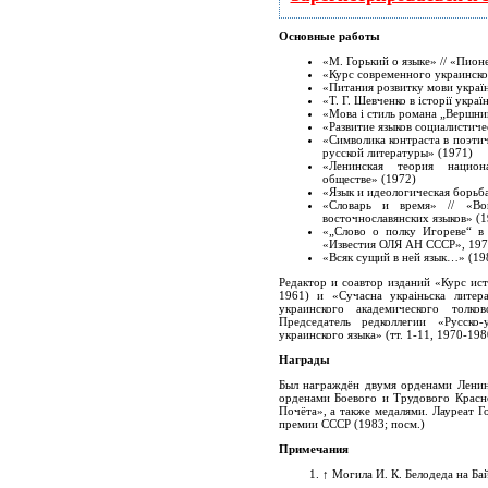
Основные работы
«М. Горький о языке» // «Пио
«Курс современного украинског
«Питания розвитку мови україн
«Т. Г. Шевченко в iсторiї украї
«Мова i стиль романа „Вершни
«Развитие языков социалистич
«Символика контраста в поэти
русской литературы» (1971)
«Ленинская теория национа
обществе» (1972)
«Язык и идеологическая борьб
«Словарь и время» // «Воп
восточнославянских языков» (1
«„Слово о полку Игореве“ в 
«Известия ОЛЯ АН СССР», 1975
«Всяк сущий в ней язык…» (19
Редактор и соавтор изданий «Курс ист
1961) и «Сучасна украiньска литера
украинского академического толко
Председатель редколлегии «Русско
украинского языка» (тт. 1-11, 1970-198
Награды
Был награждён двумя орденами Ленин
орденами Боевого и Трудового Красн
Почёта», а также медалями. Лауреат 
премии СССР (1983; посм.)
Примечания
↑
Могила И. К. Белодеда на Ба