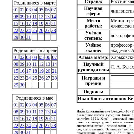
Страна:
Российска
Родившиеся в марте
Научная
01
02
03
04
05
06
07
лингвисти
сфера:
08
09
10
11
12
13
14
Место
Министерс
15
16
17
18
19
20
21
работы:
языковеде
22
23
24
25
26
27
28
Учёная
доктор фил
29
30
31
степень:
Учёное
профессор 
Родившиеся в апреле
звание:
академик 
01
02
03
04
05
06
07
Альма-матер:
Харьковски
08
09
10
11
12
13
14
Научный
Л. А. Була
руководитель:
15
16
17
18
19
20
21
22
23
24
25
26
27
28
Награды и
премии
29
30
Подпись:
Родившиеся в мае
Иван Константинович Бе
01
02
03
04
05
06
07
08
09
10
11
12
13
14
Ива́н Константи́нович Белоде́д
(16 (2
Екатеринославской губернии (ныне 
15
16
17
18
19
20
21
сентября 1981, Киев) - советский ли
развития литературных языков, языков
22
23
24
25
26
27
28
лингвостилистики, лексикологии и
социолингвистики. Занимался вопро
29
30
31
просвещения. Академик (1957) и вице