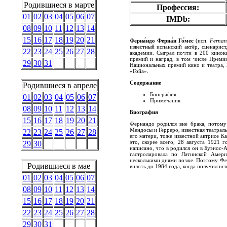
Родившиеся в марте
Профессия:
01
02
03
04
05
06
07
IMDb:
08
09
10
11
12
13
14
15
16
17
18
19
20
21
Ферна́ндо Ферна́н Го́мес
(исп.
Fernan
известный испанский актёр, сценарист
22
23
24
25
26
27
28
академии. Сыграл почти в 200 кинок
премий и наград, в том числе Премии
29
30
31
Национальных премий кино и театра,
«Гойа».
Содержание
Родившиеся в апреле
Биография
01
02
03
04
05
06
07
Примечания
08
09
10
11
12
13
14
Биография
15
16
17
18
19
20
21
Фернандо родился вне брака, потому
Мендосы и Герреро, известная театрал
22
23
24
25
26
27
28
его матери, тоже известной актрисе К
это, скорее всего, 28 августа 1921 
29
30
написано, что в родился он в Буэнос-А
гастролировала по Латинской Амери
несколькими днями позже. Поэтому Фе
Родившиеся в мае
вплоть до 1984 года, когда получил ис
01
02
03
04
05
06
07
08
09
10
11
12
13
14
15
16
17
18
19
20
21
22
23
24
25
26
27
28
29
30
31