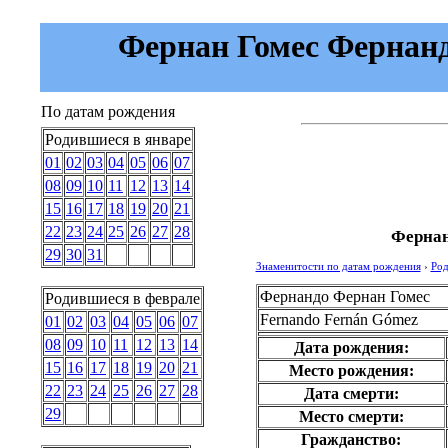
Фернан Гомес Фернанд
По датам рождения
Родившиеся в январе
01
02
03
04
05
06
07
08
09
10
11
12
13
14
15
16
17
18
19
20
21
22
23
24
25
26
27
28
Фернан
29
30
31
Знаменитости по датам рождения
›
Род
Фернандо Фернан Гомес
Родившиеся в феврале
Fernando Fernán Gómez
01
02
03
04
05
06
07
08
09
10
11
12
13
14
Дата рождения:
15
16
17
18
19
20
21
Место рождения:
22
23
24
25
26
27
28
Дата смерти:
29
Место смерти:
Гражданство: