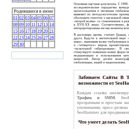
Основные научные результаты. С 1996 
исследовательские парадигмы конку
Родившиеся в июне
происхождения и эволюции глобализа
выявляет их методологические преим
01
02
03
04
05
06
07
обосновать гипотезу о каузальной связ
«второй волны» со становлением и раз
08
09
10
11
12
13
14
в XVII-XX веках. Соответственно, 
интерпретированы им как моменты все
15
16
17
18
19
20
21
В настоящее время, считает Гранин,
22
23
24
25
26
27
28
друга. Будучи в значительной мере 
мира», нынешняя волна глобализации п
29
30
и «четвертого» миров, препятствую
«культурной гибридизации». В сво
стимулирует появление новых форм гл
модернизации и использования кат
ценностей. Автор десяти моногра
глобализации, наций и национализма.
Забиваем Сайты В
возможности от SeoH
Каждая ссылка анализир
Трафик и SMM.
SeoH
прозрачным и простым зан
упоминания, пресс-релизы
SeoHammer для продвижени
Что умеет делать Se