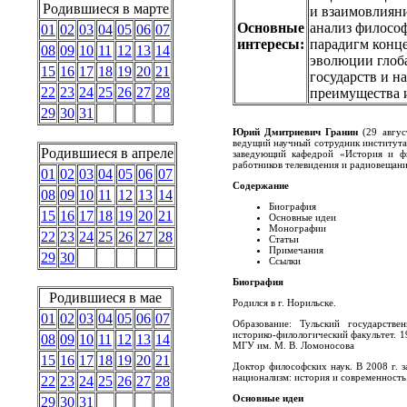
Родившиеся в марте
и взаимовлияни
Основные
анализ философ
01
02
03
04
05
06
07
интересы:
парадигм конц
08
09
10
11
12
13
14
эволюции глоб
15
16
17
18
19
20
21
государств и н
22
23
24
25
26
27
28
преимущества и
29
30
31
Юрий Дмитриевич Гранин
(29 авгус
ведущий научный сотрудник института
Родившиеся в апреле
заведующий кафедрой «История и ф
работников телевидения и радиовещани
01
02
03
04
05
06
07
Содержание
08
09
10
11
12
13
14
Биография
15
16
17
18
19
20
21
Основные идеи
Монографии
22
23
24
25
26
27
28
Статьи
Примечания
29
30
Ссылки
Биография
Родившиеся в мае
Родился в г. Норильске.
01
02
03
04
05
06
07
Образование: Тульский государстве
историко-филологический факультет. 
08
09
10
11
12
13
14
МГУ им. М. В. Ломоносова
15
16
17
18
19
20
21
Доктор философских наук. В 2008 г. 
национализм: история и современность
22
23
24
25
26
27
28
Основные идеи
29
30
31