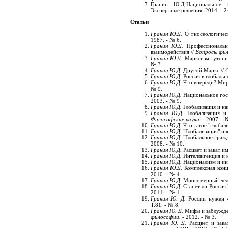
Гранин Ю.Д.Национальное 
Экспертные решения, 2014. - 2
Статьи
Гранин Ю.Д.
О гносеологическ
1987. - № 6.
Гранин Ю.Д.
Профессиональна
взаимодействия //
Вопросы фи
Гранин Ю.Д.
Марксизм: утопи
№ 3.
Гранин Ю.Д.
Другой Маркс //
Гранин Ю.Д.
Россия в глобальн
Гранин Ю.Д.
Что впереди? Миро
№ 9.
Гранин Ю.Д.
Национальное госу
2003. - № 9.
Гранин Ю.Д.
Глобализация и на
Гранин Ю.Д.
Глобализация и 
Философские науки
. - 2007. - 
Гранин Ю.Д.
Что такое "глобали
Гранин Ю.Д.
"Глобализация" или
Гранин Ю.Д.
"Глобальное гражд
2008. - № 10.
Гранин Ю.Д.
Расцвет и закат и
Гранин Ю.Д.
Интеллигенция и 
Гранин Ю.Д.
Национализм и ин
Гранин Ю.Д.
Комплексная конц
2010. - № 4.
Гранин Ю.Д.
Многомерный чело
Гранин Ю.Д.
Станет ли Россия 
2011. - № 1.
Гранин Ю. Д.
России нужен «
Т.81. - № 8.
Гранин Ю. Д.
Мифы и заблужден
философии.
- 2012. - № 3.
Гранин Ю. Д.
Расцвет и зак