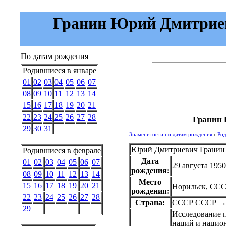
Гранин Юрий Дмитриеви
По датам рождения
Родившиеся в январе
01
02
03
04
05
06
07
08
09
10
11
12
13
14
15
16
17
18
19
20
21
22
23
24
25
26
27
28
Гранин 
29
30
31
Знаменитости по датам рождения
›
Род
Юрий Дмитриевич Гранин
Родившиеся в феврале
Дата
01
02
03
04
05
06
07
29 августа 1950
рождения:
08
09
10
11
12
13
14
Место
15
16
17
18
19
20
21
Норильск, СС
рождения:
22
23
24
25
26
27
28
Страна:
СССР
СССР
29
Исследование 
наций и национ