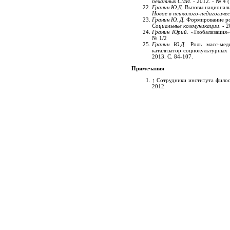
печатных СМИ
. - 2012. - № 4 (
Гранин Ю.Д
. Вызовы национал
Новое в психолого-педагогичес
Гранин Ю. Д.
Формирование рос
Социальные коммуникации
. - 
Гранин Юрий.
«Глобализация» 
№ 1/2
Гранин Ю.Д
. Роль масс-ме
катализатор социокультурных
2013. С. 84-107.
Примечания
↑
Сотрудники института фило
2012.