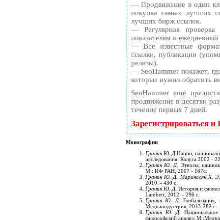
— Продвижение в один кли
покупка самых лучших сс
лучших бирж ссылок.
— Регулярная проверка
показателям и ежедневный 
— Все известные формат
ссылки, публикации (упоми
релизы).
— SeoHammer покажет, где 
которые нужно обратить в
SeoHammer еще предоста
продвижение в десятки раз
течение первых 7 дней.
Зарегистрироваться и
Монографии
Гранин Ю. Д
.Нации, национали
исследования. Калуга.2002 - 22
Гранин Ю. Д
. Этносы, национ
М.: ИФ РАН, 2007 - 167с.
Гранин Ю. Д. Мариносян Х. Э
2010. - 430 с.
Гранин Ю. Д.
История и филосо
Lambert, 2012. - 296 с.
Гранин Ю. Д
. Глобализация,
Медиаиндустрия, 2013-282 с.
Гранин Ю. Д.
Национальное 
философский анализ. М.:Медиаи