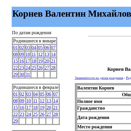
Корнев Валентин Михайлович
По датам рождения
Родившиеся в январе
01
02
03
04
05
06
07
08
09
10
11
12
13
14
15
16
17
18
19
20
21
22
23
24
25
26
27
28
Корнев В
29
30
31
Знаменитости по датам рождения
›
Род
Родившиеся в феврале
Валентин Корнев
01
02
03
04
05
06
07
Общ
08
09
10
11
12
13
14
Полное имя
15
16
17
18
19
20
21
Гражданство
22
23
24
25
26
27
28
Дата рождения
29
Место рождения