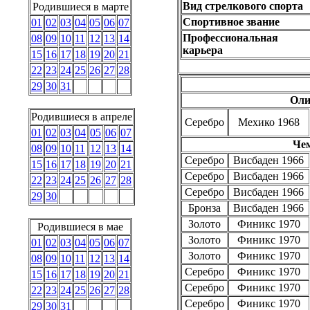
Вид стрелкового спорта
Родившиеся в марте
Спортивное звание
01
02
03
04
05
06
07
Профессиональная
08
09
10
11
12
13
14
карьера
15
16
17
18
19
20
21
22
23
24
25
26
27
28
29
30
31
Оли
Родившиеся в апреле
Серебро
Мехико 1968
01
02
03
04
05
06
07
Че
08
09
10
11
12
13
14
Серебро
Висбаден 1966
15
16
17
18
19
20
21
Серебро
Висбаден 1966
22
23
24
25
26
27
28
Серебро
Висбаден 1966
29
30
Бронза
Висбаден 1966
Золото
Финикс 1970
Родившиеся в мае
Золото
Финикс 1970
01
02
03
04
05
06
07
Золото
Финикс 1970
08
09
10
11
12
13
14
Серебро
Финикс 1970
15
16
17
18
19
20
21
Серебро
Финикс 1970
22
23
24
25
26
27
28
Серебро
Финикс 1970
29
30
31