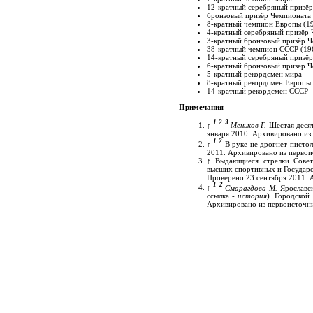
12-кратный серебряный призё
бронзовый призёр Чемпионата 
8-кратный чемпион Европы (19
4-кратный серебряный призёр 
3-кратный бронзовый призёр Ч
38-кратный чемпион СССР (19
14-кратный серебряный призё
6-кратный бронзовый призёр 
5-кратный рекордсмен мира
8-кратный рекордсмен Европы
14-кратный рекордсмен СССР
Примечания
1
2
3
↑
Меньков Г.
Шестая десятк
января 2010. Архивировано из 
1
2
↑
В руке не дрогнет пистол
2011. Архивировано из первои
↑
Выдающиеся стрелки Совет
высших спортивных и Государс
Проверено 23 сентября 2011. 
1
2
↑
Смарагдова М.
Ярославск
ссылка -
история
)
. Городской
Архивировано из первоисточни