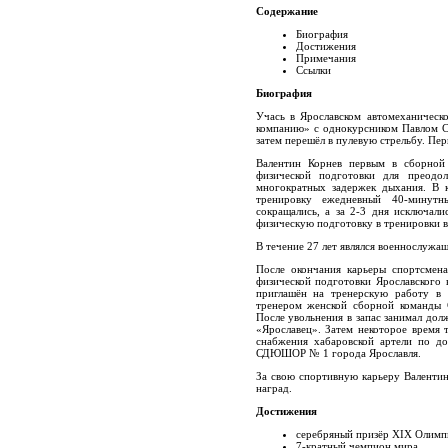
Содержание
Биография
Достижения
Примечания
Ссылки
Биография
Учась в Ярославском автомеханическ
компанию» с однокурсником Павлом С
затем перешёл в пулевую стрельбу. Пер
Валентин Корнев первым в сборной
физической подготовки для преодо
многократных задержек дыхания. В к
тренировку ежедневный 40-минутн
сокращались, а за 2-3 дня исключали
физическую подготовку в тренировки в
В течение 27 лет являлся военнослужащ
После окончания карьеры спортсмена
физической подготовки Ярославского
приглашён на тренерскую работу в 
тренером женской сборной команды 
После увольнения в запас занимал дол
«Ярославец». Затем некоторое время т
снабжения хабаровской артели по до
СДЮШОР № 1 города Ярославля.
За свою спортивную карьеру Валенти
наград.
Достижения
серебряный призёр XIX Олимп
7-кратный чемпион мира