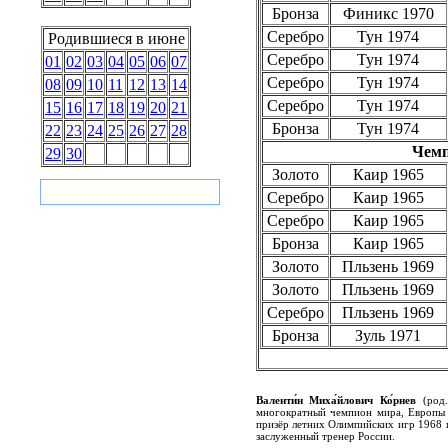
Бронза
Финикс 1970
Серебро
Тун 1974
Родившиеся в июне
Серебро
Тун 1974
01
02
03
04
05
06
07
Серебро
Тун 1974
08
09
10
11
12
13
14
Серебро
Тун 1974
15
16
17
18
19
20
21
Бронза
Тун 1974
22
23
24
25
26
27
28
Чем
29
30
Золото
Каир 1965
Серебро
Каир 1965
Серебро
Каир 1965
Бронза
Каир 1965
Золото
Пльзень 1969
Золото
Пльзень 1969
Серебро
Пльзень 1969
Бронза
Зуль 1971
Валенти́н Миха́йлович Ко́рнев
(род.
многократный чемпион мира, Европы 
призёр летних Олимпийских игр 1968 
заслуженный тренер России.