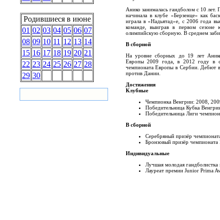
Анико занималась гандболом с 10 лет.
начинала в клубе «Берзенце» как бас
Родившиеся в июне
играла в «Надьятад»е, с 2006 года вы
команде, выиграв в первом сезоне
01
02
03
04
05
06
07
олимпийскую сборную. В среднем забива
08
09
10
11
12
13
14
В сборной
15
16
17
18
19
20
21
На уровне сборных до 19 лет Аник
Европы 2009 года, в 2012 году в с
22
23
24
25
26
27
28
чемпионата Европы в Сербии. Дебют в
против Дании.
29
30
Достижения
Клубные
Чемпионка Венгрии: 2008, 2009
Победительница Кубка Венгрии:
Победительница Лиги чемпион
В сборной
Серебряный призёр чемпионат
Бронзовый призёр чемпионата
Индивидуальные
Лучшая молодая гандболистка 
Лауреат премии Junior Prima A