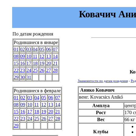
Ковачич Аник
По датам рождения
Родившиеся в январе
01
02
03
04
05
06
07
08
09
10
11
12
13
14
15
16
17
18
19
20
21
22
23
24
25
26
27
28
Ко
29
30
31
Знаменитости по датам рождения
›
Род
Анико Ковачич
Родившиеся в феврале
венг.
Kovacsics Anikó
01
02
03
04
05
06
07
08
09
10
11
12
13
14
Амплуа
цент
15
16
17
18
19
20
21
Рост
170 с
22
23
24
25
26
27
28
Вес
66 кг
29
Клубы