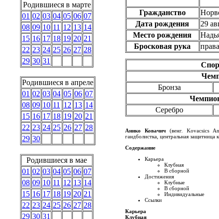
Родившиеся в марте
Гражданство
Норв
01
02
03
04
05
06
07
Дата рождения
29 ав
08
09
10
11
12
13
14
Место рождения
Надья
15
16
17
18
19
20
21
Бросковая рука
права
22
23
24
25
26
27
28
29
30
31
Спор
Чем
Родившиеся в апреле
Бронза
01
02
03
04
05
06
07
Чемпион
08
09
10
11
12
13
14
Серебро
15
16
17
18
19
20
21
22
23
24
25
26
27
28
Анико Ковачич
(венг.
Kovacsics An
гандболистка, центральная защитница 
29
30
Содержание
Родившиеся в мае
Карьера
Клубная
01
02
03
04
05
06
07
В сборной
Достижения
08
09
10
11
12
13
14
Клубные
В сборной
15
16
17
18
19
20
21
Индивидуальные
Ссылки
22
23
24
25
26
27
28
Карьера
29
30
31
Клубная