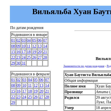
Вильяльба Хуан Баутис
По датам рождения
Родившиеся в январе
01
02
03
04
05
06
07
08
09
10
11
12
13
14
15
16
17
18
19
20
21
22
23
24
25
26
27
28
Вильяль
29
30
31
Знаменитости по датам рождения
›
Род
Родившиеся в феврале
Хуан Баутиста Вильяльб
01
02
03
04
05
06
07
Общая информация
08
09
10
11
12
13
14
Полное имя
Хуан Ба
15
16
17
18
19
20
21
Прозвище
Атита
(
22
23
24
25
26
27
28
Родился
29 авгус
Луке, Па
29
Умер
18 апрел