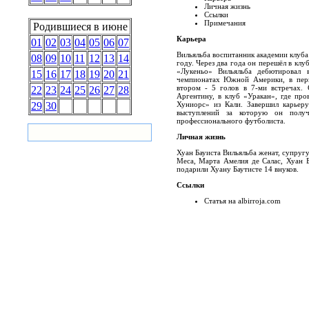
Личная жизнь
Ссылки
Примечания
Родившиеся в июне
Карьера
01
02
03
04
05
06
07
Вильяльба воспитанник академии клуба
08
09
10
11
12
13
14
году. Через два года он перешёл в клу
«Лукеньо» Вильяльба дебютировал 
15
16
17
18
19
20
21
чемпионатах Южной Америки, в перв
втором - 5 голов в 7-ми встречах. 
22
23
24
25
26
27
28
Аргентину, в клуб «Уракан», где пров
29
30
Хуниорс» из Кали. Завершил карьеру
выступлений за которую он получ
профессионального футболиста.
Личная жизнь
Хуан Бауиста Вильяльба женат, супруг
Меса, Марта Амелия де Салас, Хуан Б
подарили Хуану Баутисте 14 внуков.
Ссылки
Статья на albirroja.com