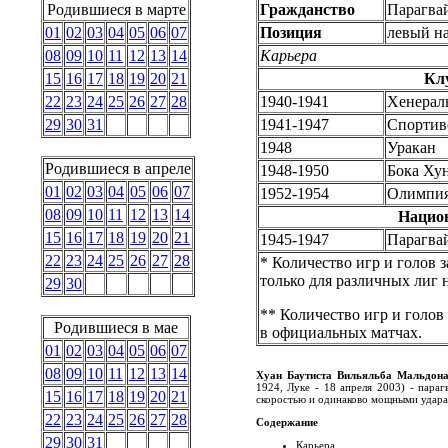
Родившиеся в марте
Гражданство
Парагва
01
02
03
04
05
06
07
Позиция
левый н
08
09
10
11
12
13
14
Карьера
15
16
17
18
19
20
21
Кл
22
23
24
25
26
27
28
1940-1941
Хенерал
29
30
31
1941-1947
Спортив
1948
Уракан
Родившиеся в апреле
1948-1950
Бока Хун
01
02
03
04
05
06
07
1952-1954
Олимпия
08
09
10
11
12
13
14
Нацио
15
16
17
18
19
20
21
1945-1947
Парагва
22
23
24
25
26
27
28
* Количество игр и голов 
только для различных лиг
29
30
** Количество игр и голо
Родившиеся в мае
в официальных матчах.
01
02
03
04
05
06
07
08
09
10
11
12
13
14
Хуан Баутиста Вильяльба Мальдон
1924, Луке - 18 апреля 2003) - пара
15
16
17
18
19
20
21
скоростью и одинаково мощными ударам
22
23
24
25
26
27
28
Содержание
29
30
31
Карьера