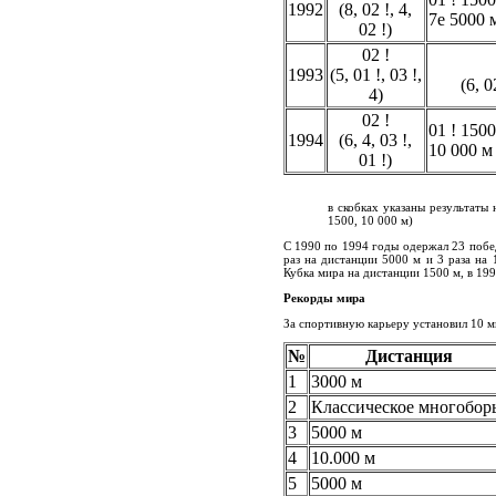
1992
(8,
02 !
, 4,
7e 5000 
02 !
)
02 !
1993
(5,
01 !
,
03 !
,
(6,
0
4)
02 !
01 !
1500
1994
(6, 4,
03 !
,
10 000 м
01 !
)
в скобках указаны результаты 
1500, 10 000 м)
С 1990 по 1994 годы одержал 23 побед
раз на дистанции 5000 м и 3 раза на 
Кубка мира на дистанции 1500 м, в 199
Рекорды мира
За спортивную карьеру установил 10 м
№
Дистанция
1
3000 м
2
Классическое многобор
3
5000 м
4
10.000 м
5
5000 м