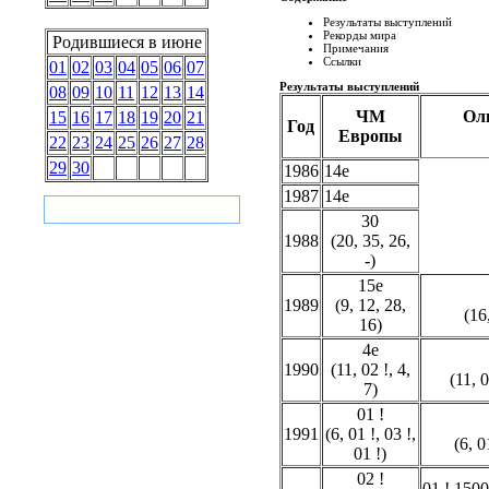
Результаты выступлений
Рекорды мира
Родившиеся в июне
Примечания
Ссылки
01
02
03
04
05
06
07
Результаты выступлений
08
09
10
11
12
13
14
ЧМ
Ол
15
16
17
18
19
20
21
Год
Европы
22
23
24
25
26
27
28
29
30
1986
14e
1987
14e
30
1988
(20, 35, 26,
-)
15e
1989
(9, 12, 28,
(16
16)
4e
1990
(11,
02 !
, 4,
(11,
0
7)
01 !
1991
(6,
01 !
,
03 !
,
(6,
0
01 !
)
02 !
01 !
1500