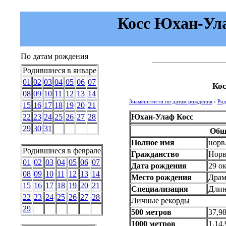
Косс Юхан-Ула
По датам рождения
Родившиеся в январе
01
02
03
04
05
06
07
Ко
08
09
10
11
12
13
14
Знаменитости по датам рождения
›
Род
15
16
17
18
19
20
21
Юхан-Улаф Косс
22
23
24
25
26
27
28
29
30
31
Общ
Полное имя
норв
Родившиеся в феврале
Гражданство
Норв
01
02
03
04
05
06
07
Дата рождения
29 о
08
09
10
11
12
13
14
Место рождения
Драм
15
16
17
18
19
20
21
Специализация
Длин
22
23
24
25
26
27
28
Личные рекорды
29
500 метров
37,98
1000 метров
1.14,