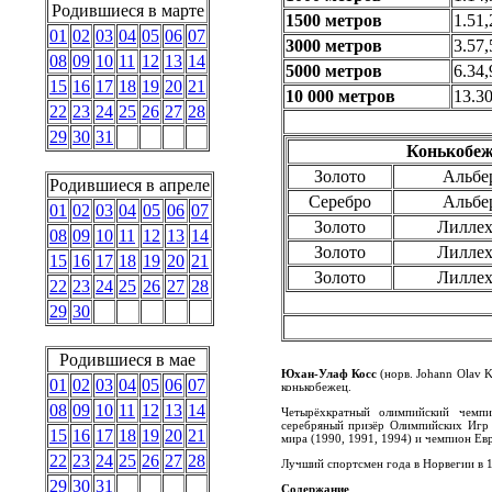
Родившиеся в марте
1500 метров
1.51,
01
02
03
04
05
06
07
3000 метров
3.57,
08
09
10
11
12
13
14
5000 метров
6.34,
15
16
17
18
19
20
21
10 000 метров
13.30
22
23
24
25
26
27
28
29
30
31
Конькобеж
Золото
Альбе
Родившиеся в апреле
Серебро
Альбе
01
02
03
04
05
06
07
Золото
Лиллех
08
09
10
11
12
13
14
Золото
Лиллех
15
16
17
18
19
20
21
Золото
Лиллех
22
23
24
25
26
27
28
29
30
Родившиеся в мае
Юхан-Улаф Косс
(норв.
Johann Olav K
01
02
03
04
05
06
07
конькобежец.
08
09
10
11
12
13
14
Четырёхкратный олимпийский чемп
серебряный призёр Олимпийских Игр 
15
16
17
18
19
20
21
мира (1990, 1991, 1994) и чемпион Ев
22
23
24
25
26
27
28
Лучший спортсмен года в Норвегии в
29
30
31
Содержание